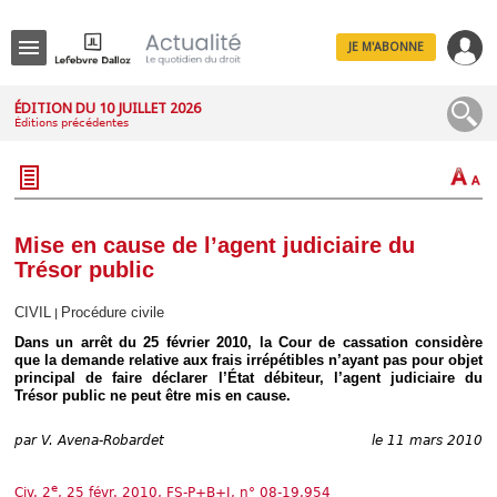
JE M'ABONNE
Menu
ÉDITION DU 10 JUILLET 2026
Éditions précédentes
R
e
c
h
e
r
c
Mise en cause de l’agent judiciaire du
h
Trésor public
e
CIVIL
Procédure civile
|
Dans un arrêt du 25 février 2010, la Cour de cassation considère
que la demande relative aux frais irrépétibles n’ayant pas pour objet
Déplier
principal de faire déclarer l’État débiteur, l’agent judiciaire du
Administratif
Trésor public ne peut être mis en cause.
Déplier
Affaires
par
V. Avena-Robardet
le 11 mars 2010
Déplier
Civil
e
Civ. 2
, 25 févr. 2010, FS-P+B+I, n° 08-19.954