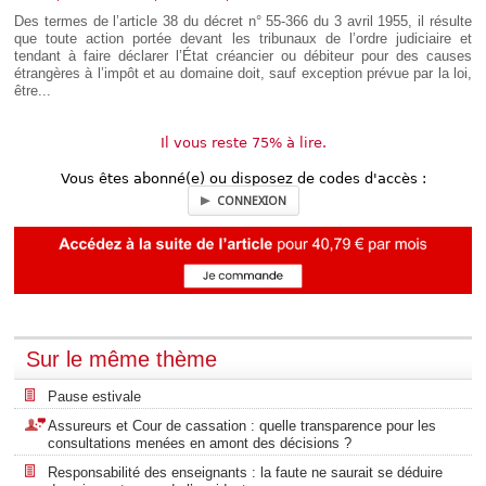
Déplier
Des termes de l’article 38 du décret n° 55-366 du 3 avril 1955, il résulte
Européen
que toute action portée devant les tribunaux de l’ordre judiciaire et
Déplier
tendant à faire déclarer l’État créancier ou débiteur pour des causes
Immobilier
étrangères à l’impôt et au domaine doit, sauf exception prévue par la loi,
être...
Déplier
IP/IT
et
Déplier
Communication
Il vous reste 75% à lire.
Pénal
Vous êtes abonné(e) ou disposez de codes d'accès :
Déplier
Social
CONNEXION
Déplier
Avocat
Sur le même thème
Pause estivale
Assureurs et Cour de cassation : quelle transparence pour les
consultations menées en amont des décisions ?
Responsabilité des enseignants : la faute ne saurait se déduire