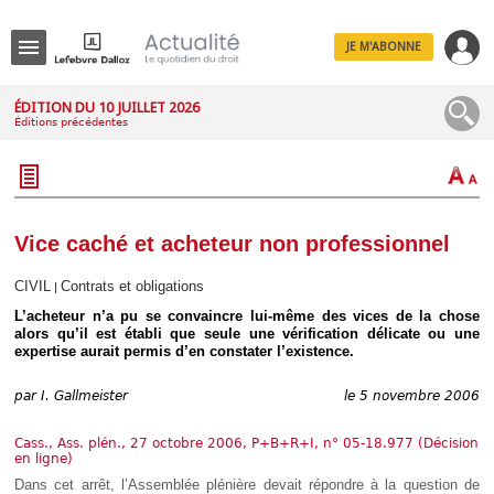
JE M'ABONNE
Menu
ÉDITION DU 10 JUILLET 2026
Éditions précédentes
R
e
c
h
e
r
c
Vice caché et acheteur non professionnel
h
e
CIVIL
Contrats et obligations
|
L’acheteur n’a pu se convaincre lui-même des vices de la chose
alors qu’il est établi que seule une vérification délicate ou une
expertise aurait permis d’en constater l’existence.
Déplier
Administratif
par
I. Gallmeister
le 5 novembre 2006
Déplier
Affaires
Cass., Ass. plén., 27 octobre 2006, P+B+R+I, n° 05-18.977 (Décision
Déplier
en ligne)
Civil
Dans cet arrêt, l’Assemblée plénière devait répondre à la question de