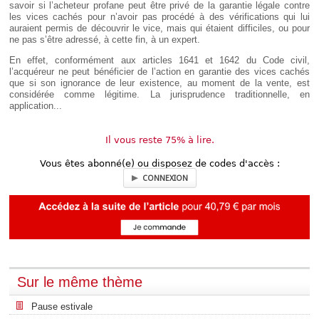
Déplier
savoir si l’acheteur profane peut être privé de la garantie légale contre
Européen
les vices cachés pour n’avoir pas procédé à des vérifications qui lui
auraient permis de découvrir le vice, mais qui étaient difficiles, ou pour
Déplier
ne pas s’être adressé, à cette fin, à un expert.
Immobilier
En effet, conformément aux articles 1641 et 1642 du Code civil,
Déplier
IP/IT
l’acquéreur ne peut bénéficier de l’action en garantie des vices cachés
et
que si son ignorance de leur existence, au moment de la vente, est
Déplier
Communication
considérée comme légitime. La jurisprudence traditionnelle, en
Pénal
application...
Déplier
Social
Il vous reste 75% à lire.
Déplier
Avocat
Vous êtes abonné(e) ou disposez de codes d'accès :
CONNEXION
Sur le même thème
Pause estivale