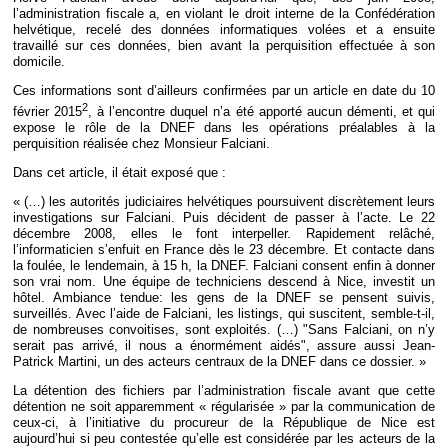
l’administration fiscale a, en violant le droit interne de la Confédération
helvétique, recelé des données informatiques volées et a ensuite
travaillé sur ces données, bien avant la perquisition effectuée à son
domicile.
Ces informations sont d’ailleurs confirmées par un article en date du 10
2
février 2015
, à l’encontre duquel n’a été apporté aucun démenti, et qui
expose le rôle de la DNEF dans les opérations préalables à la
perquisition réalisée chez Monsieur Falciani.
Dans cet article, il était exposé que :
« (…) les autorités judiciaires helvétiques poursuivent discrètement leurs
investigations sur Falciani. Puis décident de passer à l’acte. Le 22
décembre 2008, elles le font interpeller. Rapidement relâché,
l’informaticien s’enfuit en France dès le 23 décembre. Et contacte dans
la foulée, le lendemain, à 15 h, la DNEF. Falciani consent enfin à donner
son vrai nom. Une équipe de techniciens descend à Nice, investit un
hôtel. Ambiance tendue: les gens de la DNEF se pensent suivis,
surveillés. Avec l’aide de Falciani, les listings, qui suscitent, semble-t-il,
de nombreuses convoitises, sont exploités. (…) "Sans Falciani, on n’y
serait pas arrivé, il nous a énormément aidés", assure aussi Jean-
Patrick Martini, un des acteurs centraux de la DNEF dans ce dossier. »
La détention des fichiers par l’administration fiscale avant que cette
détention ne soit apparemment « régularisée » par la communication de
ceux-ci, à l’initiative du procureur de la République de Nice est
aujourd’hui si peu contestée qu’elle est considérée par les acteurs de la