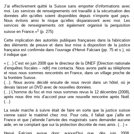
J’ai effectivement quitté la Suisse sans emporter d’informations avec
moi. Les services de renseignements ont travaillé à la sécurisation des
données afin qu’elles soient disponibles depuis n’importe quel pays.
Nous évitons ainsi le risque qu’elles disparaissent avec moi. Les
services de renseignements ont également organisé la perquisition
1
suisse en France.»
(p. 275)
Cette implication des autorités publiques françaises dans la fabrication
des éléments de preuve et dans leur mise à disposition de la justice
française est confirmée dans l’ouvrage d’Hervé Falciani (pp. 75 et s.), où
il indique que :
« (…) C’est en juin 2008 que le directeur de la DNEF [Direction nationale
d’enquêtes fiscales – ndlr] me contacta. Nous avons parlé au téléphone
et nous nous sommes rencontrés en France, dans un village proche de
la frontière Suisse.
(…). Nous avons décidé ensuite de nous revoir dans un hôtel, où je
devais laisser un DVD avec de nouvelles données.
(…) L’homme du fisc et moi nous sommes revus le 12 décembre (2008),
après nous être mis d’accord pour une nouvelle rencontre après Noël.
(…)
La seule marche à suivre était de faire en sorte que la justice suisse
vienne saisir le matériel chez moi. Pour cela, il fallait que j’aille en
France et que j’attende l’arrivée des magistrats sans demander aucune
aide, en ne comptant que sur la protection discrète de mes amis. (…) »
Hervé Falciani avoue donc aujourd’hui que, dès juin 2008,