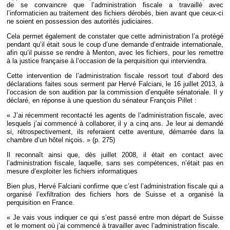
de se convaincre que l’administration fiscale a travaillé avec
l’informaticien au traitement des fichiers dérobés, bien avant que ceux-ci
ne soient en possession des autorités judiciaires.
Cela permet également de constater que cette administration l’a protégé
pendant qu’il était sous le coup d’une demande d’entraide internationale,
afin qu’il puisse se rendre à Menton, avec les fichiers, pour les remettre
à la justice française à l’occasion de la perquisition qui interviendra.
Cette intervention de l’administration fiscale ressort tout d’abord des
déclarations faites sous serment par Hervé Falciani, le 16 juillet 2013, à
l’occasion de son audition par la commission d’enquête sénatoriale. Il y
déclaré, en réponse à une question du sénateur François Pillet :
« J’ai récemment recontacté les agents de l’administration fiscale, avec
lesquels j’ai commencé à collaborer, il y a cinq ans. Je leur ai demandé
si, rétrospectivement, ils referaient cette aventure, démarrée dans la
chambre d’un hôtel niçois. » (p. 275)
Il reconnaît ainsi que, dès juillet 2008, il était en contact avec
l’administration fiscale, laquelle, sans ses compétences, n’était pas en
mesure d’exploiter les fichiers informatiques
Bien plus, Hervé Falciani confirme que c’est l’administration fiscale qui a
organisé l’exfiltration des fichiers hors de Suisse et a organisé la
perquisition en France.
« Je vais vous indiquer ce qui s’est passé entre mon départ de Suisse
et le moment où j’ai commencé à travailler avec l’administration fiscale.