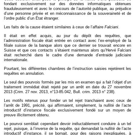
fondant exclusivement sur des données informatiques obtenues
frauduleusement et avec le concours de l’autorité publique, au préjudice
d’une personne privée et en méconnaissance de la souveraineté et de
l’ordre public d’un État étranger.
Les faits de la cause étaient similaires à ceux de l’affaire
Falciani
.
Il était en effet acquis, au jour du dépôt des requêtes, que
l’administration fiscale était entrée en contact avec l’ex-employé de la
filiale suisse de la banque alors que ce dernier se trouvait encore en
Suisse et que ces contacts s’étaient maintenus alors qu’Hervé Falciani
était recherché dans le cadre d’une demande d’entraide judiciaire
internationale.
Pourtant, les différentes chambres de l’instruction saisies rejetèrent les
requêtes en annulation.
Le seul des pourvois formés par les mis en examen qui a fait l’objet d’un
traitement immédiat était rejeté par un arrêt en date du 27 novembre
2013 (Crim. 27 nov. 2013, n°13-85.042, Bull. crim. 2013 n° 238).
Les motifs retenus pour fonder un tel rejet tranchaient avec ceux de
l’arrêt de 1991, précité, qui affirmaient, simplement, la nullité de l’acte
introductif d’instance fiscale exclusivement fondé sur un moyen de
preuve illicitement obtenu.
Le pourvoi semblait cependant devoir inéluctablement conduire à un tel
rejet, puisque, à l’inverse de la requête, qui demandait la nullité de l’acte
introductif d’instance, il se bornait, pour des raisons inexpliquées, à