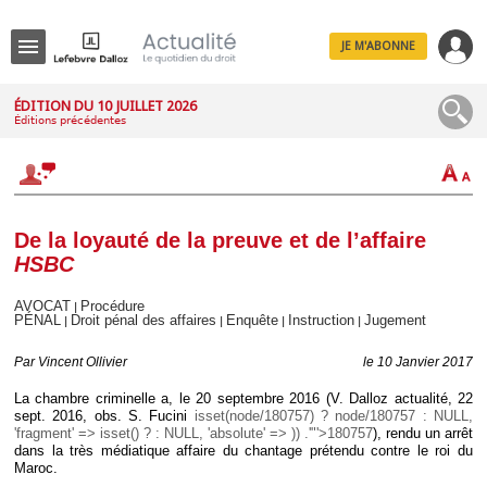
JE M'ABONNE
Menu
ÉDITION DU 10 JUILLET 2026
Éditions précédentes
R
e
c
h
e
r
c
De la loyauté de la preuve et de l’affaire
h
HSBC
e
AVOCAT
Procédure
|
PÉNAL
Droit pénal des affaires
Enquête
Instruction
Jugement
|
|
|
|
Déplier
Par
Vincent Ollivier
le 10 Janvier 2017
Administratif
La chambre criminelle a, le 20 septembre 2016 (V. Dalloz actualité, 22
Déplier
sept. 2016, obs. S. Fucini
isset(node/180757) ? node/180757 : NULL,
Affaires
'fragment' => isset() ? : NULL, 'absolute' => )) .'"'>180757
), rendu un arrêt
Déplier
dans la très médiatique affaire du chantage prétendu contre le roi du
Civil
Maroc.