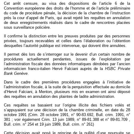
Déplier
Cet arrêt censure, au visa des dispositions de l’article 6 de la
Européen
Convention européenne des droits de l’homme et de l’article préliminaire
du code de procédure pénale, la décision de la chambre de l’instruction
Déplier
près la cour d’appel de Paris, qui avait rejeté les requêtes en annulation
Immobilier
de deux enregistrements réalisés dans le cadre de rencontres placées
Déplier
sous surveillance policière.
IP/IT
et
Il confirme la distinction entre les preuves produites par des personnes
Déplier
Communication
privées, toujours recevables et celles dans l’élaboration ou l’obtention
Pénal
desquelles l’autorité publique est intervenue, qui doivent être annulées.
Déplier
Social
Il permet dès lors de s’interroger sur le devenir d’un certain nombre de
procédures actuellement pendantes, issues de l’exploitation par
Déplier
l’administration fiscale des données informatiques dérobées par l’ancien
Avocat
informaticien franco-italien Hervé Falciani auprès de la
HSBC Private
Bank Genève
.
Dans le cadre des premières procédures engagées à l’initiative de
l’administration fiscale, à la suite de la perquisition effectuée au domicile
d’Hervé Falciani, à Menton, plusieurs mis en examen ont ainsi déposé
des requêtes en annulation des plaintes de ladite administration.
Ces requêtes se basaient sur l’origine illicite des fichiers volés et
s’appuyaient sur une décision de la chambre criminelle, en date du 28
octobre 1991 (Crim. 28 octobre 1991, n° 90-83.692, Bull. crim. 1991, n°
381 ; voir également Crim. 13 juin 1989, n° 89-81.388 et n° 89-81.709 ,
Bull. crim. n° 254 et 19 juin 1989, Bull. crim. n° 261)
Cette décision avait posé le principe de la nullité d’une poursuite se