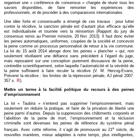
organiser une « conférence de consensus » chargée de réunir tous les
savoirs disponibles, de faire remonter les expériences des
professionnels, et de procéder à des comparaisons internationales.
Une idée forte et consensuelle a émergé de ces travaux : pour lutter
contre la récidive, la sanction pénale est d’autant plus efficace qu’elle
est individualisée et tournée vers la réinsertion (Rapport du jury de
consensus remis au Premier ministre, 20 févr. 2013). Il faut donc éviter
les peines automatiques, uniformes, coupées de la société et concevoir
la peine comme un processus personnalisé de retour à la vie commune.
La loi du 15 août 2014 abroge donc les peines « plancher » qui, non
seulement révélaient une défiance sans précédent à l’égard du juge,
mais reposaient sur une conception purement dissuasive de la peine,
contredite scientifiquement, selon laquelle l’automaticité et la sévérité de
la peine suffiraient à faire reculer la récidive (V. M. Herzog-Evans,
Prévenir la récidive : les limites de la répression pénale, AJ pénal 2007.
357 s.
).
Mettre un terme à la facilité politique du recours à des peines
d’emprisonnement
La loi « Taubira » n’entend pas supprimer l’emprisonnement, mais
seulement en réduire la pratique, et faire de la privation de liberté une
peine parmi d’autres. Depuis la suppression des châtiments corporels et
l’abolition de la peine de mort, l’emprisonnement et la réclusion
criminelle sont devenues les peines de référence du système pénal
e
français. Avec cette réforme, il s’agit de promouvoir au 21
siècle, de
nouvelles manières, mieux adaptées à notre temps, plus intelligentes,