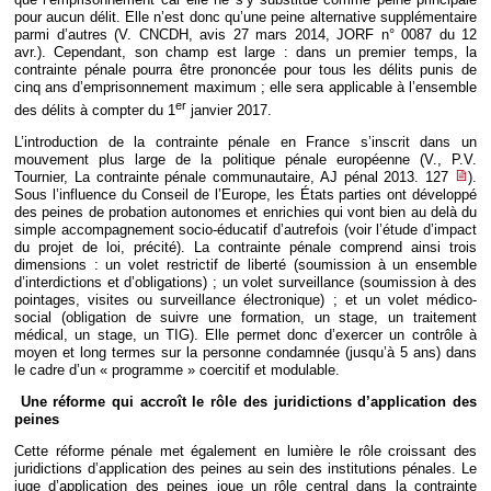
pour aucun délit. Elle n’est donc qu’une peine alternative supplémentaire
parmi d’autres (V. CNCDH, avis 27 mars 2014, JORF n° 0087 du 12
avr.). Cependant, son champ est large : dans un premier temps, la
contrainte pénale pourra être prononcée pour tous les délits punis de
cinq ans d’emprisonnement maximum ; elle sera applicable à l’ensemble
er
des délits à compter du 1
janvier 2017.
L’introduction de la contrainte pénale en France s’inscrit dans un
mouvement plus large de la politique pénale européenne (V., P.V.
Tournier, La contrainte pénale communautaire, AJ pénal 2013. 127
).
Sous l’influence du Conseil de l’Europe, les États parties ont développé
des peines de probation autonomes et enrichies qui vont bien au delà du
simple accompagnement socio-éducatif d’autrefois (voir l’étude d’impact
du projet de loi, précité). La contrainte pénale comprend ainsi trois
dimensions : un volet restrictif de liberté (soumission à un ensemble
d’interdictions et d’obligations) ; un volet surveillance (soumission à des
pointages, visites ou surveillance électronique) ; et un volet médico-
social (obligation de suivre une formation, un stage, un traitement
médical, un stage, un TIG). Elle permet donc d’exercer un contrôle à
moyen et long termes sur la personne condamnée (jusqu’à 5 ans) dans
le cadre d’un « programme » coercitif et modulable.
Une réforme qui accroît le rôle des juridictions d’application des
peines
Cette réforme pénale met également en lumière le rôle croissant des
juridictions d’application des peines au sein des institutions pénales. Le
juge d’application des peines joue un rôle central dans la contrainte