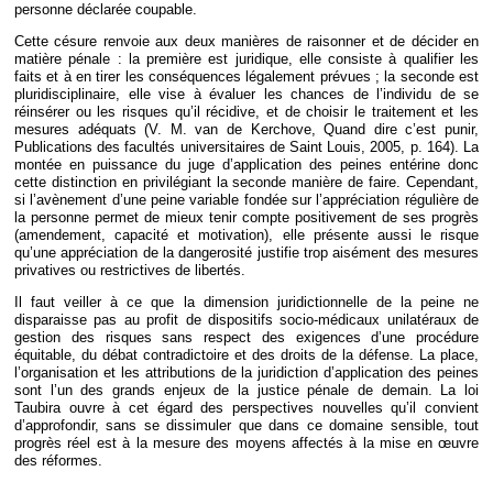
personne déclarée coupable.
Cette césure renvoie aux deux manières de raisonner et de décider en
matière pénale : la première est juridique, elle consiste à qualifier les
faits et à en tirer les conséquences légalement prévues ; la seconde est
pluridisciplinaire, elle vise à évaluer les chances de l’individu de se
réinsérer ou les risques qu’il récidive, et de choisir le traitement et les
mesures adéquats (V. M. van de Kerchove, Quand dire c’est punir,
Publications des facultés universitaires de Saint Louis, 2005, p. 164). La
montée en puissance du juge d’application des peines entérine donc
cette distinction en privilégiant la seconde manière de faire. Cependant,
si l’avènement d’une peine variable fondée sur l’appréciation régulière de
la personne permet de mieux tenir compte positivement de ses progrès
(amendement, capacité et motivation), elle présente aussi le risque
qu’une appréciation de la dangerosité justifie trop aisément des mesures
privatives ou restrictives de libertés.
Il faut veiller à ce que la dimension juridictionnelle de la peine ne
disparaisse pas au profit de dispositifs socio-médicaux unilatéraux de
gestion des risques sans respect des exigences d’une procédure
équitable, du débat contradictoire et des droits de la défense. La place,
l’organisation et les attributions de la juridiction d’application des peines
sont l’un des grands enjeux de la justice pénale de demain. La loi
Taubira ouvre à cet égard des perspectives nouvelles qu’il convient
d’approfondir, sans se dissimuler que dans ce domaine sensible, tout
progrès réel est à la mesure des moyens affectés à la mise en œuvre
des réformes.