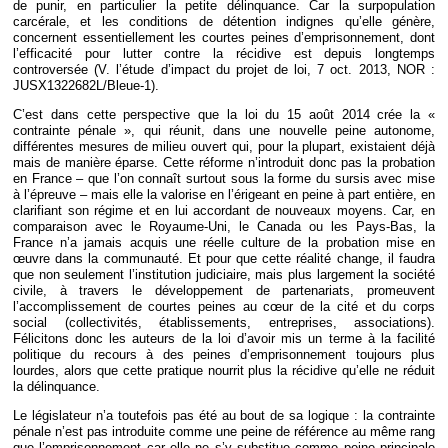
de punir, en particulier la petite délinquance. Car la surpopulation
carcérale, et les conditions de détention indignes qu’elle génère,
concernent essentiellement les courtes peines d’emprisonnement, dont
l’efficacité pour lutter contre la récidive est depuis longtemps
controversée (V. l’étude d’impact du projet de loi, 7 oct. 2013, NOR :
JUSX1322682L/Bleue-1).
C’est dans cette perspective que la loi du 15 août 2014 crée la «
contrainte pénale », qui réunit, dans une nouvelle peine autonome,
différentes mesures de milieu ouvert qui, pour la plupart, existaient déjà
mais de manière éparse. Cette réforme n’introduit donc pas la probation
en France – que l’on connaît surtout sous la forme du sursis avec mise
à l’épreuve – mais elle la valorise en l’érigeant en peine à part entière, en
clarifiant son régime et en lui accordant de nouveaux moyens. Car, en
comparaison avec le Royaume-Uni, le Canada ou les Pays-Bas, la
France n’a jamais acquis une réelle culture de la probation mise en
œuvre dans la communauté. Et pour que cette réalité change, il faudra
que non seulement l’institution judiciaire, mais plus largement la société
civile, à travers le développement de partenariats, promeuvent
l’accomplissement de courtes peines au cœur de la cité et du corps
social (collectivités, établissements, entreprises, associations).
Félicitons donc les auteurs de la loi d’avoir mis un terme à la facilité
politique du recours à des peines d’emprisonnement toujours plus
lourdes, alors que cette pratique nourrit plus la récidive qu’elle ne réduit
la délinquance.
Le législateur n’a toutefois pas été au bout de sa logique : la contrainte
pénale n’est pas introduite comme une peine de référence au même rang
que l’emprisonnement car elle ne s’y substitue comme peine principale