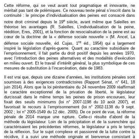
Déplier
Cette réforme, qui se veut avant tout pragmatique et innovante, ne
Européen
méritait pas tant de polémiques. Ce nouveau texte pénal s’inscrit dans la
Déplier
continuité : le principe d’individualisation des peines est consacré dans
Immobilier
e
notre droit criminel depuis le 19
siècle, avant même que Saleilles en
Déplier
théorise les avantages (R. Saleilles, L’individualisation de la peine,
IP/IT
réédition, Eres, 2001), et la fonction de resocialisation de la peine est au
et
cœur de la doctrine de la « défense sociale nouvelle » (M. Ancel, La
Déplier
Communication
re
défense sociale nouvelle, éd. Cujas, 1
éd., 1954) qui a largement
Pénal
inspiré la législation d’après-guerre. Quant au caractère subsidiaire de
Déplier
l’emprisonnement, il fait partie du droit positif depuis les années 1970,
Social
avec l’introduction des peines alternatives et des modalités d’exécution
en milieu ouvert. Et le travail d’intérêt général, la plus symbolique de ces
Déplier
mesures de substitution à l’incarcération, date de 1983.
Avocat
Il est vrai que, depuis une dizaine d’années, les institutions pénales sont
soumises à des exigences contradictoires (Rapport Sénat, n° 641, 18
juin 2014). Alors que la loi pénitentiaire du 24 novembre 2009 réaffirmait
le caractère exceptionnel de la privation de liberté, le législateur
durcissait dans le même temps les peines de prison encourues, leur
fixait des seuils minimums (loi n° 2007-1198 du 10 août 2007), et
favorisait le recours à l’emprisonnement (loi n° 2002-1138 du 9 sept.
2002 ; loi n° 2005-1549 du 12 déc. 2005). De ce point de vue, la réforme
pénale de 2014 marque une rupture. Celle-ci résulte d’abord de la
méthode du législateur. Loin de la précipitation et de la surenchère qui
caractérisaient les précédentes réformes, le législateur a pris le temps
de la réflexion. Sur le sujet complexe et passionné de la lutte contre la
récidive, il a suivi une méthode originale et bienvenue consistant à