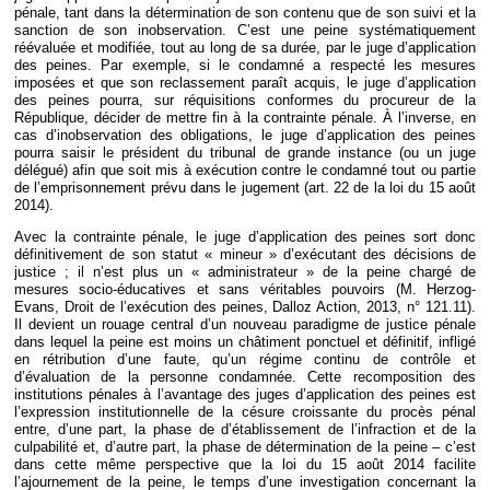
pénale, tant dans la détermination de son contenu que de son suivi et la
sanction de son inobservation. C’est une peine systématiquement
réévaluée et modifiée, tout au long de sa durée, par le juge d’application
des peines. Par exemple, si le condamné a respecté les mesures
imposées et que son reclassement paraît acquis, le juge d’application
des peines pourra, sur réquisitions conformes du procureur de la
République, décider de mettre fin à la contrainte pénale. À l’inverse, en
cas d’inobservation des obligations, le juge d’application des peines
pourra saisir le président du tribunal de grande instance (ou un juge
délégué) afin que soit mis à exécution contre le condamné tout ou partie
de l’emprisonnement prévu dans le jugement (art. 22 de la loi du 15 août
2014).
Avec la contrainte pénale, le juge d’application des peines sort donc
définitivement de son statut « mineur » d’exécutant des décisions de
justice ; il n’est plus un « administrateur » de la peine chargé de
mesures socio-éducatives et sans véritables pouvoirs (M. Herzog-
Evans, Droit de l’exécution des peines, Dalloz Action, 2013, n° 121.11).
Il devient un rouage central d’un nouveau paradigme de justice pénale
dans lequel la peine est moins un châtiment ponctuel et définitif, infligé
en rétribution d’une faute, qu’un régime continu de contrôle et
d’évaluation de la personne condamnée. Cette recomposition des
institutions pénales à l’avantage des juges d’application des peines est
l’expression institutionnelle de la césure croissante du procès pénal
entre, d’une part, la phase de d’établissement de l’infraction et de la
culpabilité et, d’autre part, la phase de détermination de la peine – c’est
dans cette même perspective que la loi du 15 août 2014 facilite
l’ajournement de la peine, le temps d’une investigation concernant la