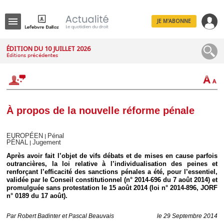
JE M'ABONNE
Menu
ÉDITION DU 10 JUILLET 2026
Éditions précédentes
R
e
c
h
e
r
c
À propos de la nouvelle réforme pénale
h
e
EUROPÉEN
Pénal
|
PÉNAL
Jugement
|
Après avoir fait l’objet de vifs débats et de mises en cause parfois
outrancières, la loi relative à l’individualisation des peines et
Déplier
renforçant l’efficacité des sanctions pénales a été, pour l’essentiel,
Administratif
validée par le Conseil constitutionnel (n° 2014-696 du 7 août 2014) et
Déplier
promulguée sans protestation le 15 août 2014 (loi n° 2014-896, JORF
Affaires
n° 0189 du 17 août).
Déplier
Civil
Par
Robert Badinter et Pascal Beauvais
le 29 Septembre 2014