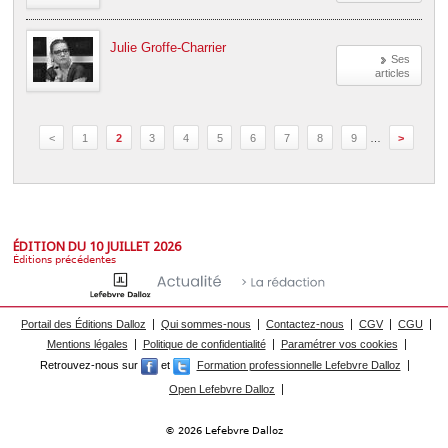
Julie Groffe-Charrier
Ses
articles
<
1
2
3
4
5
6
7
8
9
…
>
ÉDITION DU 10 JUILLET 2026
Éditions précédentes
Portail des Éditions Dalloz
Qui sommes-nous
Contactez-nous
CGV
CGU
Mentions légales
Politique de confidentialité
Paramétrer vos cookies
Retrouvez-nous sur
et
Formation professionnelle Lefebvre Dalloz
Open Lefebvre Dalloz
© 2026 Lefebvre Dalloz