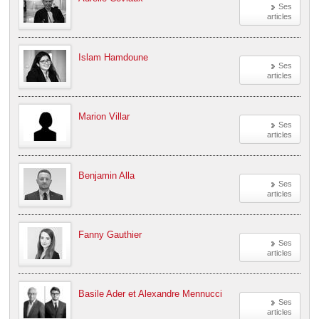
Ses
articles
Islam Hamdoune
Ses
articles
Marion Villar
Ses
articles
Benjamin Alla
Ses
articles
Fanny Gauthier
Ses
articles
Basile Ader et Alexandre Mennucci
Ses
articles