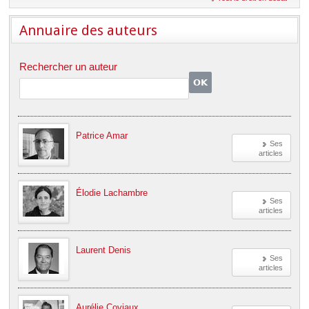
Déplier
Européen
Annuaire des auteurs
Déplier
Immobilier
Déplier
Rechercher un auteur
IP/IT
et
Déplier
Communication
Pénal
Déplier
Social
Patrice Amar
Déplier
Ses
Avocat
articles
Élodie Lachambre
Ses
articles
Laurent Denis
Ses
articles
Aurélie Coviaux