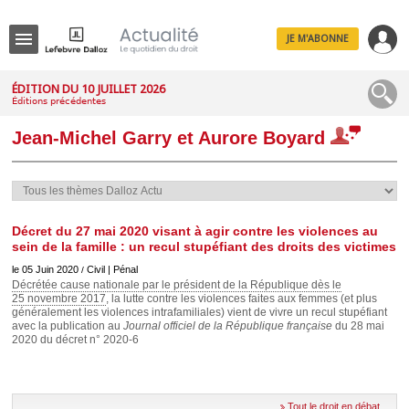
JE M'ABONNE
Menu
ÉDITION DU 10 JUILLET 2026
Éditions précédentes
R
e
Jean-Michel Garry et Aurore Boyard
c
h
e
r
c
h
e
Décret du 27 mai 2020 visant à agir contre les violences au
sein de la famille : un recul stupéfiant des droits des victimes
le 05 Juin 2020
Civil | Pénal
/
Décrétée cause nationale par le président de la République dès le
25 novembre 2017
, la lutte contre les violences faites aux femmes (et plus
Déplier
généralement les violences intrafamiliales) vient de vivre un recul stupéfiant
Administratif
avec la publication au
Journal officiel de la République française
du 28 mai
Déplier
2020 du décret n° 2020-6
Affaires
Déplier
Civil
Tout le droit en débat