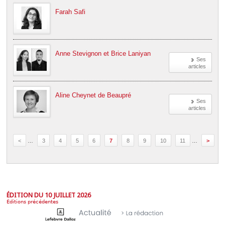
Farah Safi
Anne Stevignon et Brice Laniyan
Ses
articles
Aline Cheynet de Beaupré
Ses
articles
<
…
3
4
5
6
7
8
9
10
11
…
>
ÉDITION DU 10 JUILLET 2026
Éditions précédentes