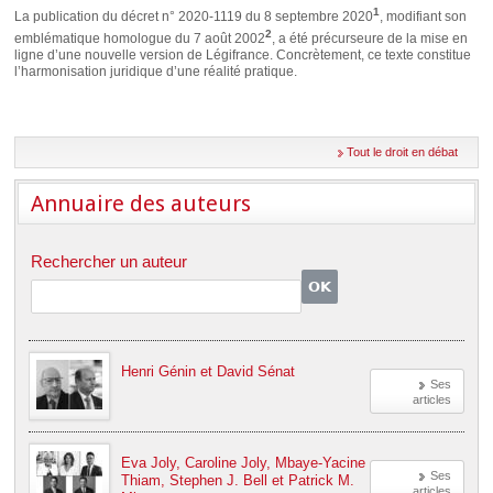
Déplier
1
La publication du décret n° 2020-1119 du 8 septembre 2020
, modifiant son
Européen
2
emblématique homologue du 7 août 2002
, a été précurseure de la mise en
Déplier
ligne d’une nouvelle version de Légifrance. Concrètement, ce texte constitue
Immobilier
l’harmonisation juridique d’une réalité pratique.
Déplier
IP/IT
et
Déplier
Communication
Tout le droit en débat
Pénal
Déplier
Annuaire des auteurs
Social
Déplier
Avocat
Rechercher un auteur
Henri Génin et David Sénat
Ses
articles
Eva Joly, Caroline Joly, Mbaye-Yacine
Ses
Thiam, Stephen J. Bell et Patrick M.
articles