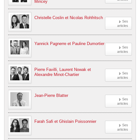
Mincey
Christelle Coslin et Nicolas Rohfritsch
Ses
articles
Yannick Pagnerre et Pauline Dumortier
Ses
articles
Pierre Favilli, Laurent Nowak et
Ses
Alexandre Minot-Chartier
articles
Jean-Pierre Blatter
Ses
articles
Farah Safi et Ghislain Poissonnier
Ses
articles