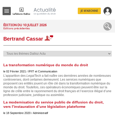
JE M'ABONNE
Menu
ÉDITION DU 10 JUILLET 2026
Éditions précédentes
R
e
Bertrand Cassar
c
h
e
r
c
h
e
La transformation numérique du monde du droit
le 02 Février 2021
IP/IT et Communication
/
L’apparition des
LegalTech
a fait naître ces dernières années de nombreuses
controverses, dont certaines demeurent. Les services numériques que
proposent ces entités jouent un rôle clé dans la transformation numérique du
Déplier
monde du droit. Toutefois, ces opérateurs économiques peuvent être sur la
Administratif
ligne de crête entre le rayonnement du droit français et l’exercice illégal d’une
profession judiciaire, juridique ou assimilée.
Déplier
Affaires
La modernisation du service public de diffusion du droit,
Déplier
vers l’instauration d’une législation plateforme
Civil
le 18 Septembre 2020
Administratif
/