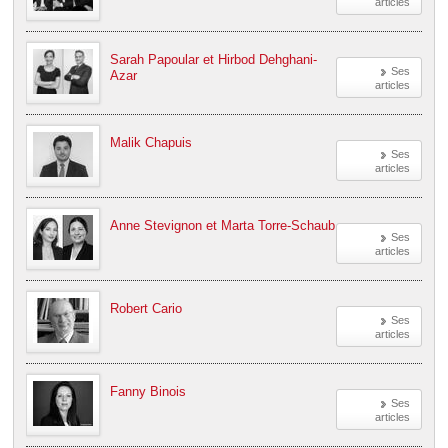
articles
Sarah Papoular et Hirbod Dehghani-
Ses
Azar
articles
Malik Chapuis
Ses
articles
Anne Stevignon et Marta Torre-Schaub
Ses
articles
Robert Cario
Ses
articles
Fanny Binois
Ses
articles