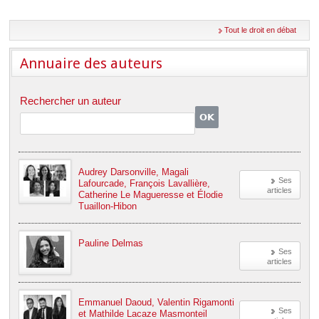
Déplier
Européen
Tout le droit en débat
Déplier
Immobilier
Annuaire des auteurs
Déplier
IP/IT
et
Déplier
Communication
Pénal
Rechercher un auteur
Déplier
Social
Déplier
Avocat
Audrey Darsonville, Magali
Ses
Lafourcade, François Lavallière,
articles
Catherine Le Magueresse et Élodie
Tuaillon-Hibon
Pauline Delmas
Ses
articles
Emmanuel Daoud, Valentin Rigamonti
Ses
et Mathilde Lacaze Masmonteil