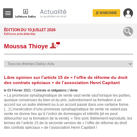
JE M'ABONNE
Menu
ÉDITION DU 10 JUILLET 2026
Éditions précédentes
R
e
Moussa Thioye
c
h
e
r
c
h
e
Libre opinion sur l’article 15 de « l’offre de réforme du droit
des contrats spéciaux » de l’association Henri Capitant
le 03 Février 2021
Contrats et obligations | Vente
/
« La promesse synallagmatique de vente vaut vente sauf lorsque les parties,
quoique convenues du bien et du prix, subordonnent sa formation à un
Déplier
accord sur un autre élément ou à un accord passé dans une certaine forme.
Administratif
[…] L’inexécution d’une promesse synallagmatique de vente ne valant pas
Déplier
vente ne donne lieu qu’à l’octroi de dommages et intérêts [et ne peut
Affaires
déboucher sur la formation de la vente]. » Tels sont, fidèlement reproduits, les
termes de l’article 15 de la seconde version de « l’offre de réforme du droit
Déplier
des contrats spéciaux » de l’association Henri Capitant !
Civil