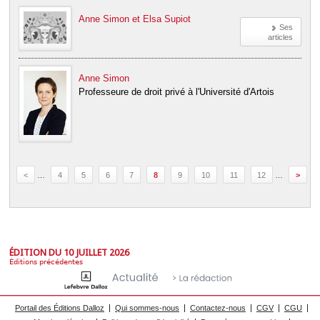
Anne Simon et Elsa Supiot
Ses
articles
Anne Simon
Professeure de droit privé à l'Université d'Artois
<
…
4
5
6
7
8
9
10
11
12
…
>
ÉDITION DU 10 JUILLET 2026
Éditions précédentes
Portail des Éditions Dalloz
Qui sommes-nous
Contactez-nous
CGV
CGU