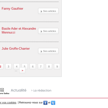
Fanny Gauthier
Ses articles
Basile Ader et Alexandre
Ses articles
Mennucci
Julie Groffe-Charrier
Ses articles
2
3
4
5
6
7
8
9
…
>
r vos cookies
Retrouvez-nous sur
et