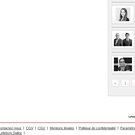
<
1
ontactez-nous
CGV
CGU
Mentions légales
Politique de confidentialité
Paramétre
efebvre Dalloz