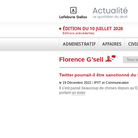
ÉDITION DU 10 JUILLET 2026
Éditions précédentes
ADMINISTRATIF
AFFAIRES
CIVI
Florence G’sell
Twitter pourrait-il être sanctionné du
le 19 Décembre 2022
IP/IT et Communication
/
Il s’est passé beaucoup de choses depuis qu’El
portant
un évier
.
Déplier
Administratif
Déplier
Affaires
Déplier
Civil
Déplier