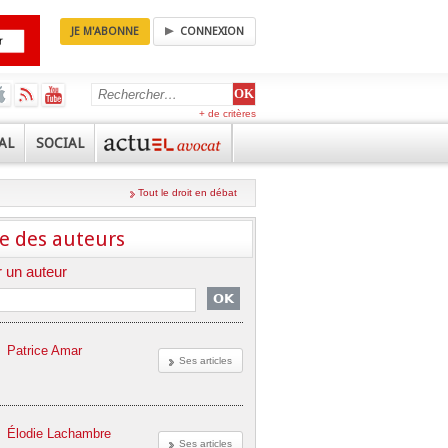
JE M'ABONNE
CONNEXION
+ de critères
AL
SOCIAL
Tout le droit en débat
e des auteurs
 un auteur
Patrice Amar
Ses articles
Élodie Lachambre
Ses articles