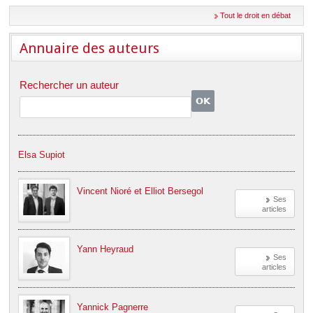
Déplier
Européen
Tout le droit en débat
Déplier
Immobilier
Annuaire des auteurs
Déplier
IP/IT
et
Rechercher un auteur
Déplier
Communication
Pénal
Déplier
Social
Déplier
Avocat
Elsa Supiot
Vincent Nioré et Elliot Bersegol
Ses
articles
Yann Heyraud
Ses
articles
Yannick Pagnerre