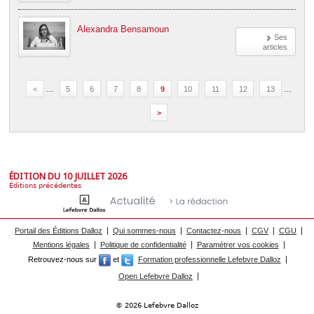
Alexandra Bensamoun
Ses
articles
<
…
5
6
7
8
9
10
11
12
13
…
>
ÉDITION DU 10 JUILLET 2026
Éditions précédentes
Portail des Éditions Dalloz
Qui sommes-nous
Contactez-nous
CGV
CGU
Mentions légales
Politique de confidentialité
Paramétrer vos cookies
Retrouvez-nous sur
et
Formation professionnelle Lefebvre Dalloz
Open Lefebvre Dalloz
© 2026 Lefebvre Dalloz