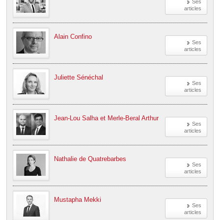
Ses
articles
Alain Confino
Ses
articles
Juliette Sénéchal
Ses
articles
Jean-Lou Salha et Merle-Beral Arthur
Ses
articles
Nathalie de Quatrebarbes
Ses
articles
Mustapha Mekki
Ses
articles