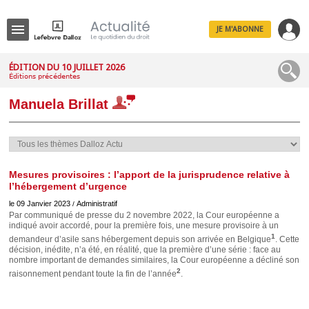
JE M'ABONNE
Menu
ÉDITION DU 10 JUILLET 2026
Éditions précédentes
R
e
Manuela Brillat
c
h
e
r
c
h
e
Mesures provisoires : l’apport de la jurisprudence relative à
l’hébergement d’urgence
le 09 Janvier 2023
Administratif
/
Par communiqué de presse du 2 novembre 2022, la Cour européenne a
indiqué avoir accordé, pour la première fois, une mesure provisoire à un
Déplier
1
Administratif
demandeur d’asile sans hébergement depuis son arrivée en Belgique
. Cette
décision, inédite, n’a été, en réalité, que la première d’une série : face au
Déplier
nombre important de demandes similaires, la Cour européenne a décliné son
Affaires
2
raisonnement pendant toute la fin de l’année
.
Déplier
Civil