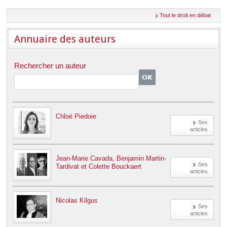
Déplier
Européen
Tout le droit en débat
Déplier
Immobilier
Annuaire des auteurs
Déplier
IP/IT
et
Déplier
Rechercher un auteur
Communication
Pénal
Déplier
Social
Déplier
Avocat
Chloé Piedoie
Ses
articles
Jean-Marie Cavada, Benjamin Martin-
Ses
Tardivat et Colette Bouckaert
articles
Nicolas Kilgus
Ses
articles