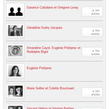
Garance Cattalano et Grégoire Leray
Ses
articles
Géraldine Guéry-Jacques
Ses
articles
Amandine Cayol, Eugénie Petitprez et
Ses
Rodolphe Bigot
articles
Eugénie Petitprez
Marie Sellier et Colette Bouckaert
Ses
articles
Vincent Hatton et Virginie Barbier