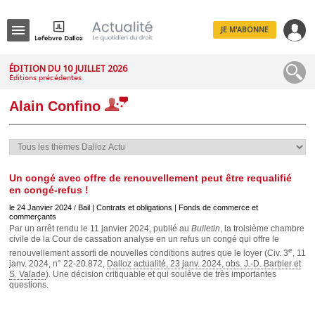
JE M'ABONNE
Menu
ÉDITION DU 10 JUILLET 2026
Éditions précédentes
R
e
Alain Confino
c
h
e
r
c
h
e
Un congé avec offre de renouvellement peut être requalifié
en congé-refus !
le 24 Janvier 2024
Bail | Contrats et obligations | Fonds de commerce et
/
commerçants
Par un arrêt rendu le 11 janvier 2024, publié au
Bulletin
, la troisième chambre
Déplier
civile de la Cour de cassation analyse en un refus un congé qui offre le
Administratif
e
renouvellement assorti de nouvelles conditions autres que le loyer (Civ. 3
, 11
Déplier
janv. 2024, n° 22-20.872,
Dalloz actualité, 23 janv. 2024, obs. J.-D. Barbier et
Affaires
S. Valade
). Une décision critiquable et qui soulève de très importantes
questions.
Déplier
Civil