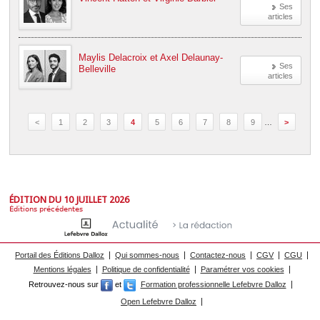
Ses
articles
Maylis Delacroix et Axel Delaunay-
Ses
Belleville
articles
<
1
2
3
4
5
6
7
8
9
…
>
ÉDITION DU 10 JUILLET 2026
Éditions précédentes
Portail des Éditions Dalloz
Qui sommes-nous
Contactez-nous
CGV
CGU
Mentions légales
Politique de confidentialité
Paramétrer vos cookies
Retrouvez-nous sur
et
Formation professionnelle Lefebvre Dalloz
Open Lefebvre Dalloz