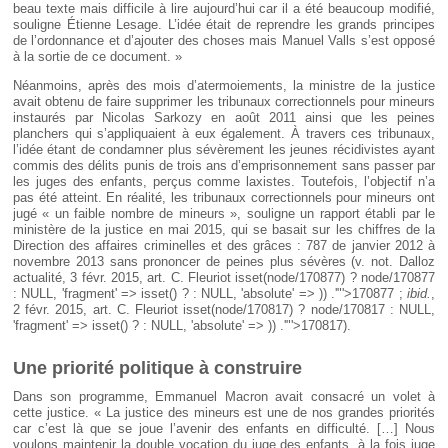
beau texte mais difficile à lire aujourd’hui car il a été beaucoup modifié,
souligne Étienne Lesage. L’idée était de reprendre les grands principes
de l’ordonnance et d’ajouter des choses mais Manuel Valls s’est opposé
à la sortie de ce document. »
Néanmoins, après des mois d’atermoiements, la ministre de la justice
avait obtenu de faire supprimer les tribunaux correctionnels pour mineurs
instaurés par Nicolas Sarkozy en août 2011 ainsi que les peines
planchers qui s’appliquaient à eux également. À travers ces tribunaux,
l’idée étant de condamner plus sévèrement les jeunes récidivistes ayant
commis des délits punis de trois ans d’emprisonnement sans passer par
les juges des enfants, perçus comme laxistes. Toutefois, l’objectif n’a
pas été atteint. En réalité, les tribunaux correctionnels pour mineurs ont
jugé « un faible nombre de mineurs », souligne un rapport établi par le
ministère de la justice en mai 2015, qui se basait sur les chiffres de la
Direction des affaires criminelles et des grâces : 787 de janvier 2012 à
novembre 2013 sans prononcer de peines plus sévères (v. not. Dalloz
actualité, 3 févr. 2015, art. C. Fleuriot
isset(node/170877) ? node/170877
: NULL, 'fragment' => isset() ? : NULL, 'absolute' => )) .'"'>170877
;
ibid.
,
2 févr. 2015, art. C. Fleuriot
isset(node/170817) ? node/170817 : NULL,
'fragment' => isset() ? : NULL, 'absolute' => )) .'"'>170817
).
Une priorité politique à construire
Dans son programme, Emmanuel Macron avait consacré un volet à
cette justice. « La justice des mineurs est une de nos grandes priorités
car c’est là que se joue l’avenir des enfants en difficulté. […] Nous
voulons maintenir la double vocation du juge des enfants, à la fois juge