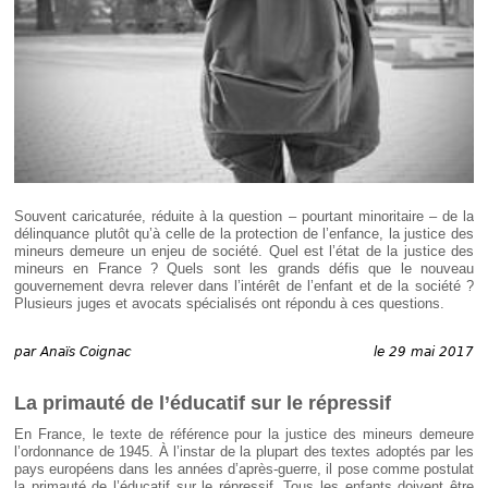
Déplier
Européen
Déplier
Immobilier
Déplier
IP/IT
et
Déplier
Communication
Pénal
Déplier
Social
Souvent caricaturée, réduite à la question – pourtant minoritaire – de la
Déplier
délinquance plutôt qu’à celle de la protection de l’enfance, la justice des
Avocat
mineurs demeure un enjeu de société. Quel est l’état de la justice des
mineurs en France ? Quels sont les grands défis que le nouveau
gouvernement devra relever dans l’intérêt de l’enfant et de la société ?
Plusieurs juges et avocats spécialisés ont répondu à ces questions.
par
Anaïs Coignac
le 29 mai 2017
La primauté de l’éducatif sur le répressif
En France, le texte de référence pour la justice des mineurs demeure
l’ordonnance de 1945. À l’instar de la plupart des textes adoptés par les
pays européens dans les années d’après-guerre, il pose comme postulat
la primauté de l’éducatif sur le répressif. Tous les enfants doivent être