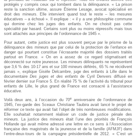
protégés y compris ceux qui tombent dans la délinquance. « La prison
reste la sanction ultime, assure Étienne Lesage, avocat spécialisé en
droit des mineurs. Elle intervient quand tout le reste – les mesures
éducatives – a échoué ». Il explique : « il y a une philosophie commune
qui domine chez les juges des enfants. On ne choisit pas cette
spécialité par hasard. Certains sont plus ou moins répressifs mais tous
sont attachés aux principes de l’ordonnance de 1945 ».
Pour autant, cette justice est plus souvent perçue par le prisme de la
délinquance des mineurs que par celui de la protection de l’enfance en
danger qui pourtant constitue l’écrasante majorité des dossiers traités
partout en France. « On en a assez de ce regard stigmatisant et
déconnecté sur notre jeunesse. Les mineurs délinquants ne représentent
que 3,6 % des 10-17 ans et sur 100 mineurs déférés, 65 % ne récidivent
jamais », explique Gisèle Delcambre, juge des enfants à Lille dans le
documentaire
Des juges et des enfants
de Cyril Denvers diffusé en
février dernier sur France 5. En réalité 75 % de l’activité du tribunal pour
enfants de Lille, le plus grand de France est consacré à l’assistance
éducative.
e
Voilà deux ans, à l’occasion du 70
anniversaire de l’ordonnance de
1945, l’ex-garde des Sceaux Christiane Taubira avait lancé le projet de
réformer ce texte qui avait fait l’objet de très nombreuses modifications.
Elle souhaitait notamment réaliser un code de justice pénale des
mineurs. La justice des mineurs était l’une des priorités de François
Hollande qui avait même adressé une lettre en ce sens à l’Association
française des magistrats de la jeunesse et de la famille (AFMJF) dans
l’entre-deux-tours de la campagne présidentielle de 2012. « C’est un