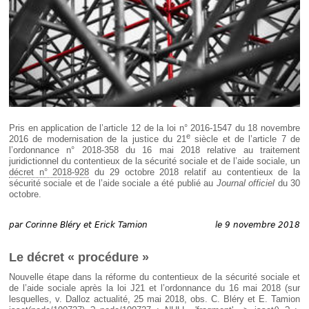
Déplier
Européen
Déplier
Immobilier
Déplier
IP/IT
et
Déplier
Communication
Pénal
Déplier
Social
Pris en application de l’article 12 de la loi n° 2016-1547 du 18 novembre
e
2016 de modernisation de la justice du 21
siècle et de l’article 7 de
Déplier
l’ordonnance n° 2018-358 du 16 mai 2018 relative au traitement
Avocat
juridictionnel du contentieux de la sécurité sociale et de l’aide sociale, un
décret n° 2018-928
du 29 octobre 2018 relatif au contentieux de la
sécurité sociale et de l’aide sociale a été publié au
Journal officiel
du 30
octobre.
par
Corinne Bléry et Erick Tamion
le 9 novembre 2018
Le décret « procédure »
Nouvelle étape dans la réforme du contentieux de la sécurité sociale et
de l’aide sociale après la loi J21 et l’ordonnance du 16 mai 2018 (sur
lesquelles, v. Dalloz actualité, 25 mai 2018, obs. C. Bléry et E. Tamion