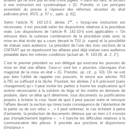
affaires qui ne sont pas en état d’être jugées. « Dans les faits, le recours
à une instruction est systématique » (G. Poirotte,
in Les principes
essentiels du procès à l’épreuve des réformes récentes du droit
judiciaire privé
, IRJS, p. 57 s., spéc. p. 62).
er
Selon l’article R. 142-13-3, alinéa 1
, « lorsqu’une instruction est
nécessaire, il est procédé selon les dispositions relatives à la procédure
orale. Les dispositions de l’article R. 142-10-5 sont applicables ». On
retrouve donc la curieuse combinaison de la procédure orale avec la
mise en état écrite qui a cours devant le TGI (v.
supra
) et la possibilité
de statuer sans audience. Le président de l’une des trois sections de la
CNITAAT qui se répartissent les affaires peut déjà statuer sans audience
préalable dans les mêmes conditions (actuel art. R. 143-26, al. 2, 2°).
C’est le premier président ou son délégué qui exercera les pouvoirs de
mise en état une affaire. Ceux-ci sont les « pouvoirs classiques d’un
magistrat de la mise en état » (G. Poirotte,
op. cit.
, p. 63). On ne voit
pas bien l’utilité de rappeler ces pouvoirs, le renvoi aux articles 763
à 781 se suffisant à la tâche. Pourtant, les alinéas 2 à 6 précisent (sans
changement) qu’« il peut inviter les parties à fournir les explications qu’il
estime nécessaires à la solution du litige et les mettre en demeure de
produire, dans un délai qu’il détermine, tous documents ou justifications
propres à éclairer la cour, faute de quoi il peut passer outre et renvoyer
l’affaire devant la section qui tirera toute conséquence de l’abstention de
la partie ou de son refus » ; « il peut ordonner, le cas échéant à peine
d’astreinte, la production de documents détenus par un tiers s’il n’existe
pas d’empêchement légitime » ; « il tranche les difficultés relatives à la
communication des pièces. Il procède aux jonctions et disjonctions
d’instance ».