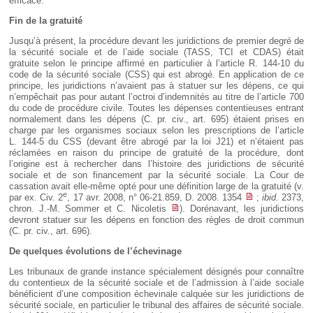
efficace.
Fin de la gratuité
Jusqu’à présent, la procédure devant les juridictions de premier degré de
la sécurité sociale et de l’aide sociale (TASS, TCI et CDAS) était
gratuite selon le principe affirmé en particulier à l’article R. 144-10 du
code de la sécurité sociale (CSS) qui est abrogé. En application de ce
principe, les juridictions n’avaient pas à statuer sur les dépens, ce qui
n’empêchait pas pour autant l’octroi d’indemnités au titre de l’article 700
du code de procédure civile. Toutes les dépenses contentieuses entrant
normalement dans les dépens (C. pr. civ., art. 695) étaient prises en
charge par les organismes sociaux selon les prescriptions de l’article
L. 144-5 du CSS (devant être abrogé par la loi J21) et n’étaient pas
réclamées en raison du principe de gratuité de la procédure, dont
l’origine est à rechercher dans l’histoire des juridictions de sécurité
sociale et de son financement par la sécurité sociale. La Cour de
cassation avait elle-même opté pour une définition large de la gratuité (v.
e
par ex. Civ. 2
, 17 avr. 2008, n° 06-21.859, D. 2008. 1354
;
ibid.
2373,
chron. J.-M. Sommer et C. Nicoletis
). Dorénavant, les juridictions
devront statuer sur les dépens en fonction des règles de droit commun
(C. pr. civ., art. 696).
De quelques évolutions de l’échevinage
Les tribunaux de grande instance spécialement désignés pour connaître
du contentieux de la sécurité sociale et de l’admission à l’aide sociale
bénéficient d’une composition échevinale calquée sur les juridictions de
sécurité sociale, en particulier le tribunal des affaires de sécurité sociale.