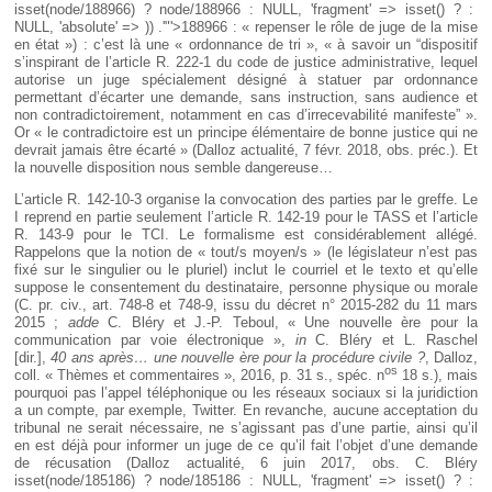
isset(node/188966) ? node/188966 : NULL, 'fragment' => isset() ? :
NULL, 'absolute' => )) .'"'>188966
: « repenser le rôle de juge de la mise
en état ») : c’est là une « ordonnance de tri », « à savoir un “dispositif
s’inspirant de l’article R. 222-1 du code de justice administrative, lequel
autorise un juge spécialement désigné à statuer par ordonnance
permettant d’écarter une demande, sans instruction, sans audience et
non contradictoirement, notamment en cas d’irrecevabilité manifeste” ».
Or « le contradictoire est un principe élémentaire de bonne justice qui ne
devrait jamais être écarté » (Dalloz actualité, 7 févr. 2018, obs. préc.). Et
la nouvelle disposition nous semble dangereuse…
L’article R. 142-10-3 organise la convocation des parties par le greffe. Le
I reprend en partie seulement l’article R. 142-19 pour le TASS et l’article
R. 143-9 pour le TCI. Le formalisme est considérablement allégé.
Rappelons que la notion de « tout/s moyen/s » (le législateur n’est pas
fixé sur le singulier ou le pluriel) inclut le courriel et le texto et qu’elle
suppose le consentement du destinataire, personne physique ou morale
(C. pr. civ., art. 748-8 et 748-9, issu du décret n° 2015-282 du 11 mars
2015 ;
adde
C. Bléry et J.-P. Teboul, « Une nouvelle ère pour la
communication par voie électronique »,
in
C. Bléry et L. Raschel
[dir.],
40 ans après… une nouvelle ère pour la procédure civile
?
, Dalloz,
os
coll. « Thèmes et commentaires », 2016, p. 31 s., spéc. n
18 s.), mais
pourquoi pas l’appel téléphonique ou les réseaux sociaux si la juridiction
a un compte, par exemple, Twitter. En revanche, aucune acceptation du
tribunal ne serait nécessaire, ne s’agissant pas d’une partie, ainsi qu’il
en est déjà pour informer un juge de ce qu’il fait l’objet d’une demande
de récusation (Dalloz actualité, 6 juin 2017, obs. C. Bléry
isset(node/185186) ? node/185186 : NULL, 'fragment' => isset() ? :