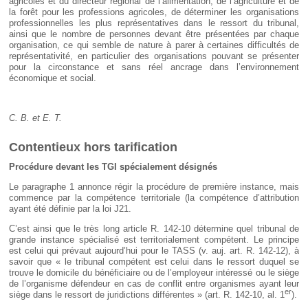
agricoles et du directeur régional de l’alimentation, de l’agriculture et de
la forêt pour les professions agricoles, de déterminer les organisations
professionnelles les plus représentatives dans le ressort du tribunal,
ainsi que le nombre de personnes devant être présentées par chaque
organisation, ce qui semble de nature à parer à certaines difficultés de
représentativité, en particulier des organisations pouvant se présenter
pour la circonstance et sans réel ancrage dans l’environnement
économique et social.
C. B. et E. T.
Contentieux hors tarification
Procédure devant les TGI spécialement désignés
Le paragraphe 1 annonce régir la procédure de première instance, mais
commence par la compétence territoriale (la compétence d’attribution
ayant été définie par la loi J21.
C’est ainsi que le très long article R. 142-10 détermine quel tribunal de
grande instance spécialisé est territorialement compétent. Le principe
est celui qui prévaut aujourd’hui pour le TASS (v. auj. art. R. 142-12), à
savoir que « le tribunal compétent est celui dans le ressort duquel se
trouve le domicile du bénéficiaire ou de l’employeur intéressé ou le siège
de l’organisme défendeur en cas de conflit entre organismes ayant leur
er
siège dans le ressort de juridictions différentes » (art. R. 142-10, al. 1
).