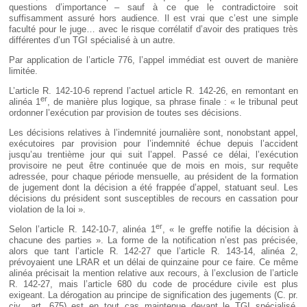
questions d’importance – sauf à ce que le contradictoire soit
suffisamment assuré hors audience. Il est vrai que c’est une simple
faculté pour le juge… avec le risque corrélatif d’avoir des pratiques très
différentes d’un TGI spécialisé à un autre.
Par application de l’article 776, l’appel immédiat est ouvert de manière
limitée.
L’article R. 142-10-6 reprend l’actuel article R. 142-26, en remontant en
er
alinéa 1
, de manière plus logique, sa phrase finale : « le tribunal peut
ordonner l’exécution par provision de toutes ses décisions.
Les décisions relatives à l’indemnité journalière sont, nonobstant appel,
exécutoires par provision pour l’indemnité échue depuis l’accident
jusqu’au trentième jour qui suit l’appel. Passé ce délai, l’exécution
provisoire ne peut être continuée que de mois en mois, sur requête
adressée, pour chaque période mensuelle, au président de la formation
de jugement dont la décision a été frappée d’appel, statuant seul. Les
décisions du président sont susceptibles de recours en cassation pour
violation de la loi ».
er
Selon l’article R. 142-10-7, alinéa 1
, « le greffe notifie la décision à
chacune des parties ». La forme de la notification n’est pas précisée,
alors que tant l’article R. 142-27 que l’article R. 143-14, alinéa 2,
prévoyaient une LRAR et un délai de quinzaine pour ce faire. Ce même
alinéa précisait la mention relative aux recours, à l’exclusion de l’article
R. 142-27, mais l’article 680 du code de procédure civile est plus
exigeant. La dérogation au principe de signification des jugements (C. pr.
civ., art. 675) est en tout cas maintenue devant le TGI spécialisé.