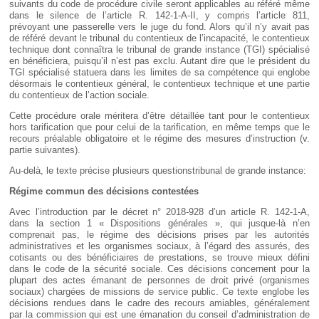
suivants du code de procédure civile seront applicables au référé même
dans le silence de l’article R. 142-1-A-II, y compris l’article 811,
prévoyant une passerelle vers le juge du fond. Alors qu’il n’y avait pas
de référé devant le tribunal du contentieux de l’incapacité, le contentieux
technique dont connaîtra le tribunal de grande instance (TGI) spécialisé
en bénéficiera, puisqu’il n’est pas exclu. Autant dire que le président du
TGI spécialisé statuera dans les limites de sa compétence qui englobe
désormais le contentieux général, le contentieux technique et une partie
du contentieux de l’action sociale.
Cette procédure orale méritera d’être détaillée tant pour le contentieux
hors tarification que pour celui de la tarification, en même temps que le
recours préalable obligatoire et le régime des mesures d’instruction (v.
partie suivantes).
Au-delà, le texte précise plusieurs questionstribunal de grande instance:
Régime commun des décisions contestées
Avec l’introduction par le décret n° 2018-928 d’un article R. 142-1-A,
dans la section 1 « Dispositions générales », qui jusque-là n’en
comprenait pas, le régime des décisions prises par les autorités
administratives et les organismes sociaux, à l’égard des assurés, des
cotisants ou des bénéficiaires de prestations, se trouve mieux défini
dans le code de la sécurité sociale. Ces décisions concernent pour la
plupart des actes émanant de personnes de droit privé (organismes
sociaux) chargées de missions de service public. Ce texte englobe les
décisions rendues dans le cadre des recours amiables, généralement
par la commission qui est une émanation du conseil d’administration de