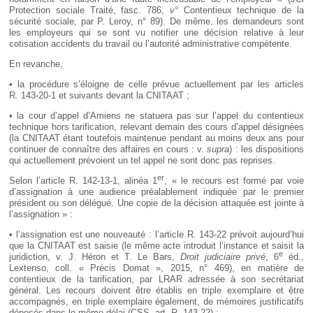
Protection sociale Traité, fasc. 786,
v°
Contentieux technique de la
sécurité sociale, par P. Leroy, n° 89). De même, les demandeurs sont
les employeurs qui se sont vu notifier une décision relative à leur
cotisation accidents du travail ou l’autorité administrative compétente.
En revanche,
• la procédure s’éloigne de celle prévue actuellement par les articles
R. 143-20-1 et suivants devant la CNITAAT ;
• la cour d’appel d’Amiens ne statuera pas sur l’appel du contentieux
technique hors tarification, relevant demain des cours d’appel désignées
(la CNITAAT étant toutefois maintenue pendant au moins deux ans pour
continuer de connaître des affaires en cours : v.
supra
) : les dispositions
qui actuellement prévoient un tel appel ne sont donc pas reprises.
er
Selon l’article R. 142-13-1, alinéa 1
, « le recours est formé par voie
d’assignation à une audience préalablement indiquée par le premier
président ou son délégué. Une copie de la décision attaquée est jointe à
l’assignation » :
• l’assignation est une nouveauté : l’article R. 143-22 prévoit aujourd’hui
que la CNITAAT est saisie (le même acte introduit l’instance et saisit la
e
juridiction, v. J. Héron et T. Le Bars,
Droit judiciaire privé
, 6
éd.,
Lextenso, coll. « Précis Domat », 2015, n° 469), en matière de
contentieux de la tarification, par LRAR adressée à son secrétariat
général. Les recours doivent être établis en triple exemplaire et être
accompagnés, en triple exemplaire également, de mémoires justificatifs
déposés dans le même délai (CSS, art. R. 143-22) ;