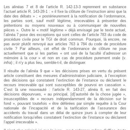
Les alinéas 7 et 8 de l’article R. 142-13-3 reprennent en substance
l’actuel article R. 143-28-1 : « il fixe la clôture de l’instruction ainsi que la
date des débats » ; « postérieurement à la notification de l’ordonnance,
les parties sont, sauf motif légitime, irrecevables à présenter des
prétentions ou moyens nouveaux ou à communiquer de nouvelles
pièces ». Outre le « motif légitime » déjà envisagé par le texte actuel,
l’alinéa 7 pose des exceptions qui sont celles de l’article 783 du code de
procédure civile pour le TGI de droit commun. Pourquoi, là encore, ne
pas avoir plutôt renvoyé aux articles 763 à 784 du code de procédure
civile ? Par ailleurs, cet effet de l’ordonnance de clôture ne joue
actuellement que si les parties « ont usé de la faculté d’adresser un
mémoire à la cour » et non en cas de procédure purement orale (v.
infra
) ; il n’y a plus lieu, semble-t-il, de distinguer.
Il résulte de l’alinéa 9 que « les décisions prises en vertu du présent
article constituent des mesures d’administration judiciaire, à l’exception
des décisions qui constatent l’extinction de l’instance ou déclarent le
recours irrecevable qui sont susceptibles de pourvoi en cassation ».
C’est là une nouveauté : l’article R. 143-27, alinéa 8, en fait des
décisions dépourvues, « au principal, [d]’autorité de la chose jugée »,
insusceptibles de « recours indépendamment de la décision sur le
fond », pouvant toutefois « être déférées par simple requête à la Cour
nationale de l’incapacité et de la tarification de l’assurance des
accidents du travail dans un délai de quinze jours à compter de leur
notification lorsqu’elles constatent l’extinction de l’instance ou déclarent
l’appel irrecevable ».