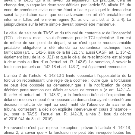
devant le TASS qui a la faveur du législateur. En pratique, cela ne
er
change rien, puisque les deux sont définies par l’article 58, alinéa 1
, du
code de procédure civile comme étant « l’acte par lequel le demandeur
saisit la juridiction sans que son adversaire en ait été préalablement
informé ». Elles ont le même régime (C. pr. civ., art. 58, al. 2. à 4). La
jurisprudence sur la lettre simple devrait pouvoir être maintenue.
Le délai de saisine du TASS et du tribunal du contentieux de l’incapacité
(TCI) – de deux mois – vaut désormais pour le TGI spécialisé. Il en est
de même de son point de départ, si ce n’est que le recours amiable
préalable obligatoire a été étendu au contentieux technique hors
tarification (art. L. 142-5, issu de la loi J21 ; v. aussi CASF, art. L. 134-2,
également issu de la loi J21) et que le délai de rejet implicite est allongé
à deux mois au lieu d’un (actuel art. R. 142-6). La sanction, à savoir la
forclusion (actuels art. 142-18 et art. 143-7), est également reconduite.
L’alinéa 2 de l’article R. 142-10-1 limite cependant l’opposabilité de la
forclusion reconduisant une règle déjà codifiée : outre que la forclusion
ne peut être opposée au demandeur que si la notification de cette
décision porte mention des délais et voies de recours » (v. art. 142-1-A-
III créé et actuel art. R. 143-31, « la forclusion tirée de l’expiration du
délai de recours ne peut être opposée au demandeur ayant contesté une
décision implicite de rejet au seul motif de l’absence de saisine du
tribunal contestant la décision explicite intervenue en cours d’instance »
(v., pour le TASS, l’actuel art. R. 142-18, alinéa 3, issu du décret
n° 2016-941 du 8 juill. 2016).
En revanche n’est pas reprise l’exception, prévue à l’article R. 142-18,
alinéa 2, à savoir que « la forclusion ne peut être invoquée toutes les