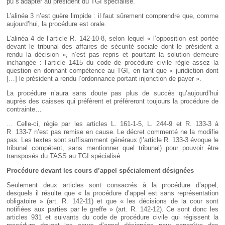
pu s’adapter au président du TGI spécialisé.
L’alinéa 3 n’est guère limpide : il faut sûrement comprendre que, comme
aujourd’hui, la procédure est orale.
L’alinéa 4 de l’article R. 142-10-8, selon lequel « l’opposition est portée
devant le tribunal des affaires de sécurité sociale dont le président a
rendu la décision », n’est pas repris et pourtant la solution demeure
inchangée : l’article 1415 du code de procédure civile règle assez la
question en donnant compétence au TGI, en tant que « juridiction dont
[…] le président a rendu l’ordonnance portant injonction de payer ».
La procédure n’aura sans doute pas plus de succès qu’aujourd’hui
auprès des caisses qui préfèrent et préféreront toujours la procédure de
contrainte…
… Celle-ci, régie par les articles L. 161-1-5, L. 244-9 et R. 133-3 à
R. 133-7 n’est pas remise en cause. Le décret commenté ne la modifie
pas. Les textes sont suffisamment généraux (l’article R. 133-3 évoque le
tribunal compétent, sans mentionner quel tribunal) pour pouvoir être
transposés du TASS au TGI spécialisé.
Procédure devant les cours d’appel spécialement désignées
Seulement deux articles sont consacrés à la procédure d’appel,
desquels il résulte que « la procédure d’appel est sans représentation
obligatoire » (art. R. 142-11) et que « les décisions de la cour sont
notifiées aux parties par le greffe » (art. R. 142-12). Ce sont donc les
articles 931 et suivants du code de procédure civile qui régissent la