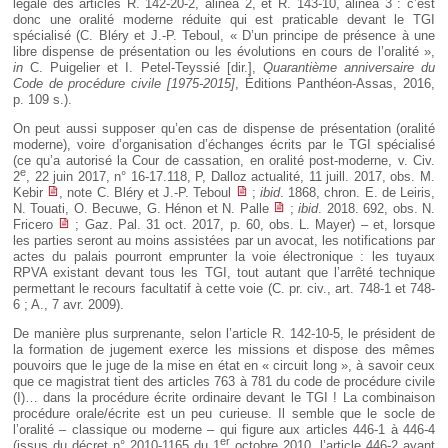
légale des articles R. 142-20-2, alinéa 2, et R. 143-10, alinéa 3 : c’est
donc une oralité moderne réduite qui est praticable devant le TGI
spécialisé (C. Bléry et J.-P. Teboul, « D’un principe de présence à une
libre dispense de présentation ou les évolutions en cours de l’oralité »,
in
C. Puigelier et I. Petel-Teyssié [dir.],
Quarantième anniversaire du
Code de procédure civile [1975-2015]
, Éditions Panthéon-Assas, 2016,
p. 109 s.).
On peut aussi supposer qu’en cas de dispense de présentation (oralité
moderne), voire d’organisation d’échanges écrits par le TGI spécialisé
(ce qu’a autorisé la Cour de cassation, en oralité post-moderne, v. Civ.
e
2
, 22 juin 2017, n° 16-17.118, P, Dalloz actualité, 11 juill. 2017, obs. M.
Kebir
, note C. Bléry et J.-P. Teboul
;
ibid
. 1868, chron. E. de Leiris,
N. Touati, O. Becuwe, G. Hénon et N. Palle
;
ibid
. 2018. 692, obs. N.
Fricero
; Gaz. Pal. 31 oct. 2017, p. 60, obs. L. Mayer) – et, lorsque
les parties seront au moins assistées par un avocat, les notifications par
actes du palais pourront emprunter la voie électronique : les tuyaux
RPVA existant devant tous les TGI, tout autant que l’arrêté technique
permettant le recours facultatif à cette voie (C. pr. civ., art. 748-1 et 748-
6 ; A., 7 avr. 2009).
De manière plus surprenante, selon l’article R. 142-10-5, le président de
la formation de jugement exerce les missions et dispose des mêmes
pouvoirs que le juge de la mise en état en « circuit long », à savoir ceux
que ce magistrat tient des articles 763 à 781 du code de procédure civile
(I)… dans la procédure écrite ordinaire devant le TGI ! La combinaison
procédure orale/écrite est un peu curieuse. Il semble que le socle de
l’oralité – classique ou moderne – qui figure aux articles 446-1 à 446-4
er
(issus du décret n° 2010-1165 du 1
octobre 2010, l’article 446-2 ayant