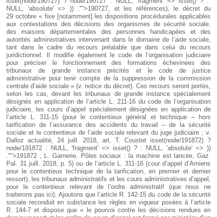
isset(node/190727) ? node/190727 : NULL, 'fragment' => isset() ? :
NULL, 'absolute' => )) .'"'>190727
, et les références), le décret du
29 octobre « fixe [notamment] les dispositions procédurales applicables
aux contestations des décisions des organismes de sécurité sociale,
des maisons départementales des personnes handicapées et des
autorités administratives intervenant dans le domaine de l’aide sociale,
tant dans le cadre du recours préalable que dans celui du recours
juridictionnel. Il modifie également le code de l’organisation judiciaire
pour préciser le fonctionnement des formations échevinées des
tribunaux de grande instance précités et le code de justice
administrative pour tenir compte de la suppression de la commission
centrale d’aide sociale » (v. notice du décret). Ces recours seront portés,
selon les cas, devant les tribunaux de grande instance spécialement
désignés en application de l’article L. 211-16 du code de l’organisation
judiciaire, les cours d’appel spécialement désignées en application de
l’article L. 311-15 (pour le contentieux général et technique – hors
tarification de l’assurance des accidents du travail – de la sécurité
sociale et le contentieux de l’aide sociale relevant du juge judiciaire ; v.
Dalloz actualité, 24 juill. 2018, art. T. Coustet
isset(node/191872) ?
node/191872 : NULL, 'fragment' => isset() ? : NULL, 'absolute' => ))
.'"'>191872
; L. Garnerie, Pôles sociaux : la machine est lancée, Gaz.
Pal. 31 juill. 2018, p. 5) ou de l’article L. 311-16 (cour d’appel d’Amiens
pour le contentieux technique de la tarification, en premier et dernier
ressort), les tribunaux administratifs et les cours administratives d’appel,
pour le contentieux relevant de l’ordre administratif (que nous ne
traiterons pas ici). Ajoutons que l’article R. 142-15 du code de la sécurité
sociale reconduit en substance les règles en vigueur posées à l’article
R. 144-7 et dispose que « le pourvoi contre les décisions rendues en