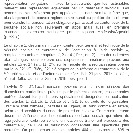
représentation obligatoire – avec la particularité que les justiciables
peuvent être représentés également par un défenseur syndical. Les
avocats ne vont sûrement pas apprécier… Il nous semble même que,
plus largement, le pouvoir réglementaire aurait pu profiter de la réforme
pour étendre la représentation obligatoire par avocat au contentieux de la
sécurité sociale non seulement en appel mais aussi en première
instance – extension souhaitée par le rapport Molfessis/Agostini
(p. 68 s.).
Le chapitre 2, désormais intitulé « Contentieux général et technique de la
sécurité sociale et contentieux de l’admission à l’aide sociale »,
remplace les actuels chapitres 2, 3 et 4 (décr., art. 2) – les deux derniers
étant abrogés, sous réserve des dispositions transitoires prévues aux
articles 16 et 17 (art. 11, 2°), sur le modèle de la réorganisation opérée
par la loi J21 (C. Bléry, J21 : à propos de la réforme du contentieux de la
Sécurité sociale et de l’action sociale, Gaz. Pal. 31 janv. 2017, p. 72 s.,
n° 6 et Dalloz actualité, 25 mai 2018, obs. préc.).
L’article R. 142-1-A-II nouveau précise que, « sous réserve des
dispositions particulières prévues par le présent chapitre, les demandes
portées devant les juridictions spécialement désignées en application
des articles L. 211-16, L. 311-15 et L. 311-16 du code de l’organisation
judiciaire sont formées, instruites et jugées, au fond comme en référé,
selon les dispositions du code de procédure civile ». Cette règle s’étend
désormais à l’ensemble du contentieux de l’aide sociale qui relève du
juge judiciaire. Cela réalise une unification du traitement procédural des
contentieux, celui de la tarification conservant une spécificité plus
marquée. On peut penser que les articles 484 et suivants et 808 et