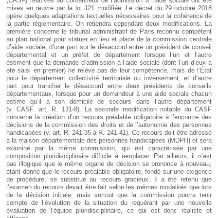
(CASF) relatives au contentieux de l’admission à l’aide sociale ont été
mises en œuvre par la loi J21 modifiée. Le décret du 29 octobre 2018
opère quelques adaptations textuelles nécessaires pour la cohérence de
la partie réglementaire. On retiendra cependant deux modifications. La
première concerne le tribunal administratif de Paris reconnu compétent
au plan national pour statuer en lieu et place de la commission centrale
d’aide sociale, d’une part sur le désaccord entre un président de conseil
départemental et un préfet de département lorsque l’un et l’autre
estiment que la demande d’admission à l’aide sociale (dont l’un d’eux a
été saisi en premier) ne relève pas de leur compétence, mais de l’État
pour le département collectivité territoriale ou inversement, et d’autre
part pour trancher le désaccord entre deux présidents de conseils
départementaux, lorsque pour un demandeur à une aide sociale chacun
estime qu’il a son domicile de secours dans l’autre département
(v. CASF, art. R. 131-8). La seconde modification notable du CASF
concerne la création d’un recours préalable obligatoire à l’encontre des
décisions de la commission des droits et de l’autonomie des personnes
handicapées (v. art. R. 241-35 à R. 241-41). Ce recours doit être adressé
à la maison départementale des personnes handicapées (MDPH) et sera
examiné par la même commission, qui est caractérisée par une
composition pluridisciplinaire difficile à remplacer. Par ailleurs, il n’est
pas illogique que le même organe de décision se prononce à nouveau,
étant donné que le recours préalable obligatoire, fondé sur une exigence
de procédure, se substitue au recours gracieux. Il a été retenu que
l’examen du recours devait être fait selon les mêmes modalités que lors
de la décision initiale, mais surtout que la commission pourra tenir
compte de l’évolution de la situation du requérant par une nouvelle
évaluation de l’équipe pluridisciplinaire, ce qui est donc réaliste et