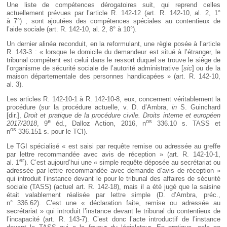
Une liste de compétences dérogatoires suit, qui reprend celles
actuellement prévues par l’article R. 142-12 (art. R. 142-10, al. 2, 1°
à 7°) ; sont ajoutées des compétences spéciales au contentieux de
l’aide sociale (art. R. 142-10, al. 2, 8° à 10°).
Un dernier alinéa reconduit, en la reformulant, une règle posée à l’article
R. 143-3 : « lorsque le domicile du demandeur est situé à l’étranger, le
tribunal compétent est celui dans le ressort duquel se trouve le siège de
l’organisme de sécurité sociale de l’autorité administrative [
sic
] ou de la
maison départementale des personnes handicapées » (art. R. 142-10,
al. 3).
Les articles R. 142-10-1 à R. 142-10-8, eux, concernent véritablement la
procédure (sur la procédure actuelle, v. D. d’Ambra,
in
S. Guinchard
[dir.],
Droit et pratique de la procédure civile. Droits interne et européen
e
os
2017/2018
, 9
éd., Dalloz Action, 2016, n
336.10 s. TASS et
os
n
336.151 s. pour le TCI).
Le TGI spécialisé « est saisi par requête remise ou adressée au greffe
par lettre recommandée avec avis de réception » (art. R. 142-10-1,
er
al. 1
). C’est aujourd’hui une « simple requête déposée au secrétariat ou
adressée par lettre recommandée avec demande d’avis de réception »
qui introduit l’instance devant le pour le tribunal des affaires de sécurité
sociale (TASS) (actuel art. R. 142-18), mais il a été jugé que la saisine
était valablement réalisée par lettre simple (D. d’Ambra, préc.,
n° 336.62). C’est une « déclaration faite, remise ou adressée au
secrétariat » qui introduit l’instance devant le tribunal du contentieux de
l’incapacité (art. R. 143-7). C’est donc l’acte introductif de l’instance