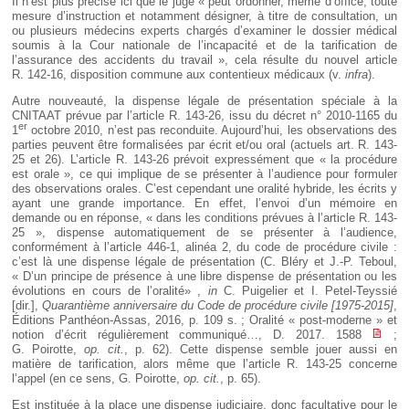
Il n’est plus précisé ici que le juge « peut ordonner, même d’office, toute
mesure d’instruction et notamment désigner, à titre de consultation, un
ou plusieurs médecins experts chargés d’examiner le dossier médical
soumis à la Cour nationale de l’incapacité et de la tarification de
l’assurance des accidents du travail », cela résulte du nouvel article
R. 142-16, disposition commune aux contentieux médicaux (v.
infra
).
Autre nouveauté, la dispense légale de présentation spéciale à la
CNITAAT prévue par l’article R. 143-26, issu du décret n° 2010-1165 du
er
1
octobre 2010, n’est pas reconduite. Aujourd’hui, les observations des
parties peuvent être formalisées par écrit et/ou oral (actuels art. R. 143-
25 et 26). L’article R. 143-26 prévoit expressément que « la procédure
est orale », ce qui implique de se présenter à l’audience pour formuler
des observations orales. C’est cependant une oralité hybride, les écrits y
ayant une grande importance. En effet, l’envoi d’un mémoire en
demande ou en réponse, « dans les conditions prévues à l’article R. 143-
25 », dispense automatiquement de se présenter à l’audience,
conformément à l’article 446-1, alinéa 2, du code de procédure civile :
c’est là une dispense légale de présentation (C. Bléry et J.-P. Teboul,
« D’un principe de présence à une libre dispense de présentation ou les
évolutions en cours de l’oralité» ,
in
C. Puigelier et I. Petel-Teyssié
[dir.],
Quarantième anniversaire du Code de procédure civile [1975-2015]
,
Éditions Panthéon-Assas, 2016, p. 109 s. ; Oralité « post-moderne » et
notion d’écrit régulièrement communiqué…, D. 2017. 1588
;
G. Poirotte,
op. cit.
, p. 62). Cette dispense semble jouer aussi en
matière de tarification, alors même que l’article R. 143-25 concerne
l’appel (en ce sens, G. Poirotte,
op. cit.
, p. 65).
Est instituée à la place une dispense judiciaire, donc facultative pour le