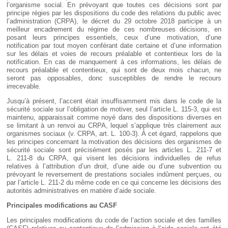
l’organisme social. En prévoyant que toutes ces décisions sont par
principe régies par les dispositions du code des relations du public avec
l’administration (CRPA), le décret du 29 octobre 2018 participe à un
meilleur encadrement du régime de ces nombreuses décisions, en
posant leurs principes essentiels, ceux d’une motivation, d’une
notification par tout moyen conférant date certaine et d’une information
sur les délais et voies de recours préalable et contentieux lors de la
notification. En cas de manquement à ces informations, les délais de
recours préalable et contentieux, qui sont de deux mois chacun, ne
seront pas opposables, donc susceptibles de rendre le recours
irrecevable.
Jusqu’à présent, l’accent était insuffisamment mis dans le code de la
sécurité sociale sur l’obligation de motiver, seul l’article L. 115-3, qui est
maintenu, apparaissait comme noyé dans des dispositions diverses en
se limitant à un renvoi au CRPA, lequel s’applique très clairement aux
organismes sociaux (v. CRPA, art. L. 100-3). À cet égard, rappelons que
les principes concernant la motivation des décisions des organismes de
sécurité sociale sont précisément posés par les articles L. 211-7 et
L. 211-8 du CRPA, qui visent les décisions individuelles de refus
relatives à l’attribution d’un droit, d’une aide ou d’une subvention ou
prévoyant le reversement de prestations sociales indûment perçues, ou
par l’article L. 211-2 du même code en ce qui concerne les décisions des
autorités administratives en matière d’aide sociale.
Principales modifications au CASF
Les principales modifications du code de l’action sociale et des familles