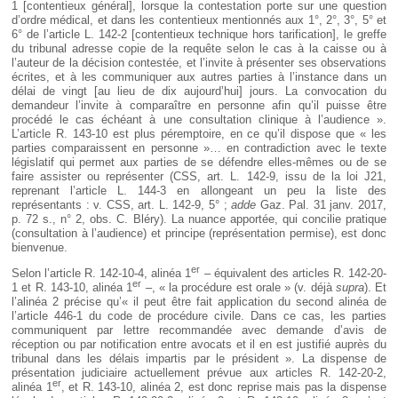
1 [contentieux général], lorsque la contestation porte sur une question
d’ordre médical, et dans les contentieux mentionnés aux 1°, 2°, 3°, 5° et
6° de l’article L. 142-2 [contentieux technique hors tarification], le greffe
du tribunal adresse copie de la requête selon le cas à la caisse ou à
l’auteur de la décision contestée, et l’invite à présenter ses observations
écrites, et à les communiquer aux autres parties à l’instance dans un
délai de vingt [au lieu de dix aujourd’hui] jours. La convocation du
demandeur l’invite à comparaître en personne afin qu’il puisse être
procédé le cas échéant à une consultation clinique à l’audience ».
L’article R. 143-10 est plus péremptoire, en ce qu’il dispose que « les
parties comparaissent en personne »… en contradiction avec le texte
législatif qui permet aux parties de se défendre elles-mêmes ou de se
faire assister ou représenter (CSS, art. L. 142-9, issu de la loi J21,
reprenant l’article L. 144-3 en allongeant un peu la liste des
représentants : v. CSS, art. L. 142-9, 5° ;
adde
Gaz. Pal. 31 janv. 2017,
p. 72 s., n° 2, obs. C. Bléry). La nuance apportée, qui concilie pratique
(consultation à l’audience) et principe (représentation permise), est donc
bienvenue.
er
Selon l’article R. 142-10-4, alinéa 1
– équivalent des articles R. 142-20-
er
1 et R. 143-10, alinéa 1
–, « la procédure est orale » (v. déjà
supra
). Et
l’alinéa 2 précise qu’« il peut être fait application du second alinéa de
l’article 446-1 du code de procédure civile. Dans ce cas, les parties
communiquent par lettre recommandée avec demande d’avis de
réception ou par notification entre avocats et il en est justifié auprès du
tribunal dans les délais impartis par le président ». La dispense de
présentation judiciaire actuellement prévue aux articles R. 142-20-2,
er
alinéa 1
, et R. 143-10, alinéa 2, est donc reprise mais pas la dispense