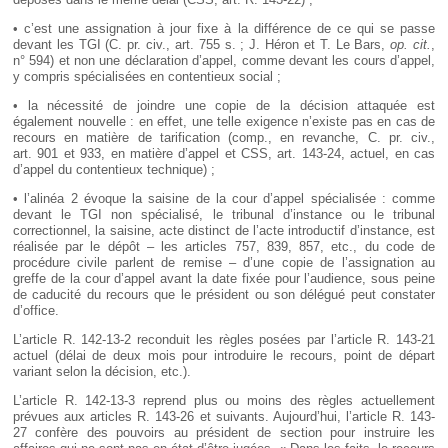
• c’est une assignation à jour fixe à la différence de ce qui se passe
devant les TGI (C. pr. civ., art. 755 s. ; J. Héron et T. Le Bars,
op. cit.
,
n° 594) et non une déclaration d’appel, comme devant les cours d’appel,
y compris spécialisées en contentieux social ;
• la nécessité de joindre une copie de la décision attaquée est
également nouvelle : en effet, une telle exigence n’existe pas en cas de
recours en matière de tarification (comp., en revanche, C. pr. civ.,
art. 901 et 933, en matière d’appel et CSS, art. 143-24, actuel, en cas
d’appel du contentieux technique) ;
• l’alinéa 2 évoque la saisine de la cour d’appel spécialisée : comme
devant le TGI non spécialisé, le tribunal d’instance ou le tribunal
correctionnel, la saisine, acte distinct de l’acte introductif d’instance, est
réalisée par le dépôt – les articles 757, 839, 857, etc., du code de
procédure civile parlent de remise – d’une copie de l’assignation au
greffe de la cour d’appel avant la date fixée pour l’audience, sous peine
de caducité du recours que le président ou son délégué peut constater
d’office.
L’article R. 142-13-2 reconduit les règles posées par l’article R. 143-21
actuel (délai de deux mois pour introduire le recours, point de départ
variant selon la décision, etc.).
L’article R. 142-13-3 reprend plus ou moins des règles actuellement
prévues aux articles R. 143-26 et suivants. Aujourd’hui, l’article R. 143-
27 confère des pouvoirs au président de section pour instruire les