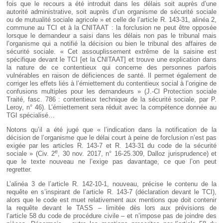
fois que le recours a été introduit dans les délais soit auprès d’une
autorité administrative, soit auprès d’un organisme de sécurité sociale
ou de mutualité sociale agricole » et celle de l’article R. 143-31, alinéa 2,
commune au TCI et à la CNITAAT : la forclusion ne peut être opposée
lorsque le demandeur a saisi dans les délais non pas le tribunal mais
l’organisme qui a notifié la décision ou bien le tribunal des affaires de
sécurité sociale. « Cet assouplissement extrême de la saisine est
spécifique devant le TCI [et la CNITAAT] et trouve une explication dans
la nature de ce contentieux qui concerne des personnes parfois
vulnérables en raison de déficiences de santé. Il permet également de
corriger les effets liés à l’émiettement du contentieux social à l’origine de
confusions multiples pour les demandeurs » (J.-Cl Protection sociale
Traité, fasc. 786 : contentieux technique de la sécurité sociale, par P.
Leroy, n° 46). L’émiettement sera réduit avec la compétence donnée au
TGI spécialisé…
Notons qu’il a été jugé que « l’indication dans la notification de la
décision de l’organisme que le délai court à peine de forclusion n’est pas
exigée par les articles R. 143-7 et R. 143-31 du code de la sécurité
e
sociale » (Civ. 2
, 30 nov. 2017, n° 16-25.309, Dalloz jurisprudence) et
que le texte nouveau ne l’exige pas davantage, ce que l’on peut
regretter.
L’alinéa 3 de l’article R. 142-10-1, nouveau, précise le contenu de la
requête en s’inspirant de l’article R. 143-7 (déclaration devant le TCI),
alors que le code est muet relativement aux mentions que doit contenir
la requête devant le TASS – limitée dès lors aux prévisions de
l’article 58 du code de procédure civile – et n’impose pas de joindre des