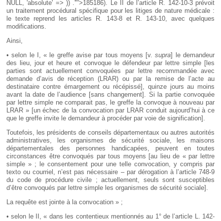
NULL, 'absolute' => )) .'"'>185186
). Le II de l’article R. 142-10-3 prévoit
un traitement procédural spécifique pour les litiges de nature médicale :
le texte reprend les articles R. 143-8 et R. 143-10, avec quelques
modifications.
Ainsi,
• selon le I, « le greffe avise par tous moyens [v.
supra
] le demandeur
des lieu, jour et heure et convoque le défendeur par lettre simple [les
parties sont actuellement convoquées par lettre recommandée avec
demande d’avis de réception (LRAR) ou par la remise de l’acte au
destinataire contre émargement ou récépissé], quinze jours au moins
avant la date de l’audience [sans changement]. Si la partie convoquée
par lettre simple ne comparait pas, le greffe la convoque à nouveau par
LRAR » [un échec de la convocation par LRAR conduit aujourd’hui à ce
que le greffe invite le demandeur à procéder par voie de signification].
Toutefois, les présidents de conseils départementaux ou autres autorités
administratives, les organismes de sécurité sociale, les maisons
départementales des personnes handicapées, peuvent en toutes
circonstances être convoqués par tous moyens [au lieu de « par lettre
simple » ; le consentement pour une telle convocation, y compris par
texto ou courriel, n’est pas nécessaire – par dérogation à l’article 748-9
du code de procédure civile ; actuellement, seuls sont susceptibles
d’être convoqués par lettre simple les organismes de sécurité sociale].
La requête est jointe à la convocation » ;
• selon le II, « dans les contentieux mentionnés au 1° de l’article L. 142-