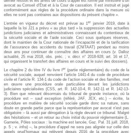
dernier ressort et les arrêts de cours d’appel est formé par ministère d’un
avocat au Conseil d’État et à la Cour de cassation. Il est instruit et jugé
conformément aux règles de la procédure ordinaire dans la mesure où
elles ne sont pas contraires aux dispositions du présent chapitre ».
er
L’entrée en vigueur du décret est prévue au 1
janvier 2019, date à
laquelle la loi J21 a prévu « au plus tard » la suppression des actuelles
juridictions judiciaires et administratives connaissant du contentieux de
la sécurité sociale et de l’aide sociale. Ceci sous quelques réserves,
dont le maintien de la Cour nationale de l’incapacité et de la tarification
de l’assurance des accidents du travail (CNITAAT) pendant au moins
deux ans pour continuer de connaître des affaires en cours (v. Dalloz
actualité, 25 mai 2018, obs. préc. ; v. décr. n° 2018-928, art. 16 et 17,
qui organisent le transfert des affaires en cours et le suivi des dossiers).
er
Le chapitre 2 du titre IV du livre I
(partie réglementaire) du code de la
sécurité sociale, auquel renvoient l’article 1441-4 du code de procédure
civile et l’article R. 134-1 du code de l’action sociale et des familles, met
en œuvre une procédure orale particulière devant les juridictions
judiciaires spécialisées (CSS, art. R. 142-10-4, R. 142-11 et R. 142-13-
3). Bien que relevant désormais du tribunal de grande instance, où la
procédure est – sauf exception (référé, JAF, JEX, etc.) – écrite, la
procédure en matière de sécurité sociale garde donc sa nature, sans
doute en grande partie parce que la représentation par avocat n’est pas
obligatoire – là aussi par dérogation à la règle devant ce tribunal. Malgré
des hésitations – et un retour au choix initial du pouvoir réglementaire (L.
Garnerie, Pôles sociaux : la machine est lancée, Gaz. Pal. 31 juill. 2018,
p. 5 ; v.
infra
) –, la procédure d’appel ne sera pas alignée sur celle des
appels prud’homaux qui relèvent depuis 2016 de la procédure avec