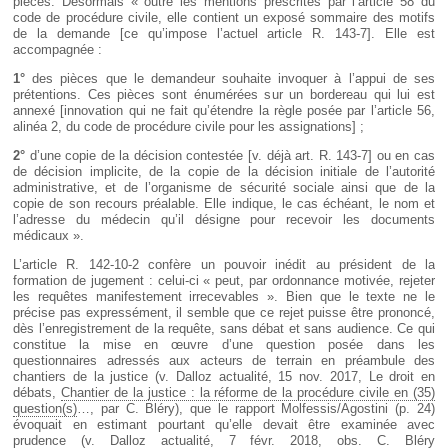
pièces. Désormais « outre les mentions prescrites par l’article 58 du
code de procédure civile, elle contient un exposé sommaire des motifs
de la demande [ce qu’impose l’actuel article R. 143-7]. Elle est
accompagnée :
1°
des pièces que le demandeur souhaite invoquer à l’appui de ses
prétentions. Ces pièces sont énumérées sur un bordereau qui lui est
annexé [innovation qui ne fait qu’étendre la règle posée par l’article 56,
alinéa 2, du code de procédure civile pour les assignations] ;
2°
d’une copie de la décision contestée [v. déjà art. R. 143-7] ou en cas
de décision implicite, de la copie de la décision initiale de l’autorité
administrative, et de l’organisme de sécurité sociale ainsi que de la
copie de son recours préalable. Elle indique, le cas échéant, le nom et
l’adresse du médecin qu’il désigne pour recevoir les documents
médicaux ».
L’article R. 142-10-2 confère un pouvoir inédit au président de la
formation de jugement : celui-ci « peut, par ordonnance motivée, rejeter
les requêtes manifestement irrecevables ». Bien que le texte ne le
précise pas expressément, il semble que ce rejet puisse être prononcé,
dès l’enregistrement de la requête, sans débat et sans audience. Ce qui
constitue la mise en œuvre d’une question posée dans les
questionnaires adressés aux acteurs de terrain en préambule des
chantiers de la justice (v. Dalloz actualité, 15 nov. 2017, Le droit en
débats,
Chantier de la justice : la réforme de la procédure civile en (35)
question(s)
…, par C. Bléry), que le rapport Molfessis/Agostini (p. 24)
évoquait en estimant pourtant qu’elle devait être examinée avec
prudence (v. Dalloz actualité, 7 févr. 2018, obs. C. Bléry