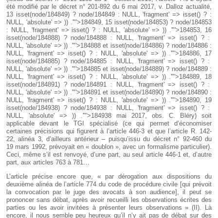
été modifié par le décret n° 201-892 du 6 mai 2017, v. Dalloz actualité,
13
isset(node/184849) ? node/184849 : NULL, 'fragment' => isset() ? :
NULL, 'absolute' => )) .'"'>184849
, 15
isset(node/184853) ? node/184853
: NULL, 'fragment' => isset() ? : NULL, 'absolute' => )) .'"'>184853
, 16
isset(node/184888) ? node/184888 : NULL, 'fragment' => isset() ? :
NULL, 'absolute' => )) .'"'>184888
et
isset(node/184886) ? node/184886 :
NULL, 'fragment' => isset() ? : NULL, 'absolute' => )) .'"'>184886
, 17
isset(node/184885) ? node/184885 : NULL, 'fragment' => isset() ? :
NULL, 'absolute' => )) .'"'>184885
et
isset(node/184889) ? node/184889 :
NULL, 'fragment' => isset() ? : NULL, 'absolute' => )) .'"'>184889
, 18
isset(node/184891) ? node/184891 : NULL, 'fragment' => isset() ? :
NULL, 'absolute' => )) .'"'>184891
et
isset(node/184890) ? node/184890 :
NULL, 'fragment' => isset() ? : NULL, 'absolute' => )) .'"'>184890
, 19
isset(node/184938) ? node/184938 : NULL, 'fragment' => isset() ? :
NULL, 'absolute' => )) .'"'>184938
mai 2017, obs. C. Bléry) soit
applicable devant le TGI spécialisé (ce qui permet d’économiser
certaines précisions qui figurent à l’article 446-3 et que l’article R. 142-
22, alinéa 3, d’ailleurs antérieur – puisqu’issu du décret n° 92-460 du
19 mars 1992, prévoyait en « doublon », avec un formalisme particulier).
Ceci, même s’il est renvoyé, d’une part, au seul article 446-1 et, d’autre
part, aux articles 763 à 781…
L’article précise encore que, « par dérogation aux dispositions du
deuxième alinéa de l’article 774 du code de procédure civile [qui prévoit
la convocation par le juge des avocats à son audience], il peut se
prononcer sans débat, après avoir recueilli les observations écrites des
parties ou les avoir invitées à présenter leurs observations » (II). Là
encore, il nous semble peu heureux qu’il n’y ait pas de débat sur des