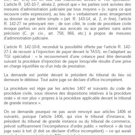
L’article R. 142-10-7, alinéa 2, prévoit que « les parties sont avisées des
mesures d’administration judiciaire par tous moyens » (v.
supra
ce que
recouvre cette expression), au lieu de « verbalement avec émargement
au dossier ou par lettre simple » (art. R. 143-14, al. 2,
in fine
), l’article
R. 142-27 ne prévoyant rien ; de son côté, le code de procédure civile
évoque parfois un avis donné aux avocats ou aux parties sans autre
précision (C. pr. civ., art. 758, 866, etc.) à propos de mesures
d’administration judiciaire.
L’article R. 142-10-8, reconduit la possibilité offerte par l’article R. 142-
27-1 de recourir à l’injonction de payer devant le TASS, en l’adaptant au
TGI spécialisé : « le recouvrement d’une créance peut être demandé
suivant la procédure d’injonction de payer lorsqu’elle résulte d’une prise
en charge injustifiée ou d’un indu de prestation.
La demande est portée devant le président du tribunal du lieu où
demeure le débiteur. Tout autre juge se déclare d’office incompétent.
La procédure est régie par les articles 1407 et suivants du code de
procédure civile, sous réserve des dispositions relatives à la procédure
orale » et non plus « propres à la procédure applicable devant le tribunal
de grande instance ».
On se demande pourquoi ne pas avoir renvoyé aux articles 1406 et
suivants, puisque l’article 1406, qui vise le tribunal d’instance, le
président du tribunal de grande instance ou du tribunal de commerce,
prévoit suffisamment l’incompétence d’ordre public « renforcé » de tout
juge saisi à tort (il doit se déclarer d’office incompétent) – ce qui aurait