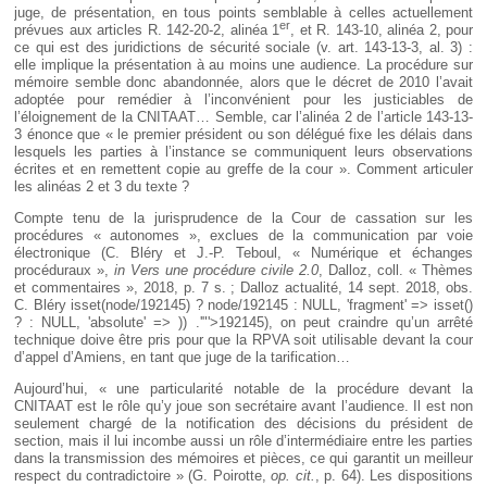
juge, de présentation, en tous points semblable à celles actuellement
er
prévues aux articles R. 142-20-2, alinéa 1
, et R. 143-10, alinéa 2, pour
ce qui est des juridictions de sécurité sociale (v. art. 143-13-3, al. 3) :
elle implique la présentation à au moins une audience. La procédure sur
mémoire semble donc abandonnée, alors que le décret de 2010 l’avait
adoptée pour remédier à l’inconvénient pour les justiciables de
l’éloignement de la CNITAAT… Semble, car l’alinéa 2 de l’article 143-13-
3 énonce que « le premier président ou son délégué fixe les délais dans
lesquels les parties à l’instance se communiquent leurs observations
écrites et en remettent copie au greffe de la cour ». Comment articuler
les alinéas 2 et 3 du texte ?
Compte tenu de la jurisprudence de la Cour de cassation sur les
procédures « autonomes », exclues de la communication par voie
électronique (C. Bléry et J.-P. Teboul, « Numérique et échanges
procéduraux »,
in Vers une procédure civile 2.0
, Dalloz, coll. « Thèmes
et commentaires », 2018, p. 7 s. ; Dalloz actualité, 14 sept. 2018, obs.
C. Bléry
isset(node/192145) ? node/192145 : NULL, 'fragment' => isset()
? : NULL, 'absolute' => )) .'"'>192145
), on peut craindre qu’un arrêté
technique doive être pris pour que la RPVA soit utilisable devant la cour
d’appel d’Amiens, en tant que juge de la tarification…
Aujourd’hui, « une particularité notable de la procédure devant la
CNITAAT est le rôle qu’y joue son secrétaire avant l’audience. Il est non
seulement chargé de la notification des décisions du président de
section, mais il lui incombe aussi un rôle d’intermédiaire entre les parties
dans la transmission des mémoires et pièces, ce qui garantit un meilleur
respect du contradictoire » (G. Poirotte,
op. cit.
, p. 64). Les dispositions