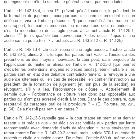
qui régissent ce rôle du secrétaire général ne sont pas reconduites.
er
L’article R. 142-13-4, alinéa 1
, prévoit qu’« à l’audience, le président de
la formation de jugement [pourquoi pas « le premier président ou son
délégué », visé à l’article précédent ?] qui a procédé à l’instruction fait
son rapport, les parties présentes ou représentées sont entendue » :
c’est la reconduction de la règle posée à l’actuel article R. 143-29-1,
er
alinéa 1
(mais
quid
de leur convocation ? des délais ?
quid
si une
audience n’a pu se tenir ? v. actuels art. R. 143-28-2 et R. 143-29).
L’article R. 142-13-4, alinéa 2, reprend une règle posée à l’actuel article
R. 143-29-1, alinéa 2 : « lorsque les parties font valoir à l’audience des
prétentions ou des moyens nouveaux, la cour peut, sans préjudice de
l’application du huitième alinéa de l’article R. 142-13-3 [qui permet
d’écarter les prétentions, moyens et pièces tardifs], retenir l’affaire si les
parties sont en état d’en débattre contradictoirement, la renvoyer à une
audience ultérieure ou, en cas de nécessité, en confier l’instruction au
président de la formation de jugement [et non plus de la section] en
révoquant, s’il y a lieu, l’ordonnance de clôture ». Actuellement, il
semble que « l’ordonnance de clôture n’est donc pas opposable aux
parties qui n’ont pas adressé d’écrit à la cour. Dans le cas contraire, que
resterait-il du caractère oral de la procédure ? » (G. Poirotte,
op. cit.
,
p. 64). Cela n’est-il pas remis en cause ?
L’article R. 142-13-5 rappelle que « la cour statue en premier et dernier
ressort » et précise que « sa décision est notifiée aux parties par lettre
recommandée avec demande d’avis de réception », sans envisager un
retour comme l’article R. 143-29-2 actuel, mais l’article 670-1 du code de
procédure civile y supplée assez. De même, l’article 680 du même code