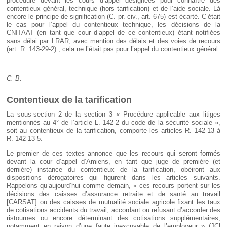
procédure devant les cours d’appel désignées pour connaître des
contentieux général, technique (hors tarification) et de l’aide sociale. Là
encore le principe de signification (C. pr. civ., art. 675) est écarté. C’était
le cas pour l’appel du contentieux technique, les décisions de la
CNITAAT (en tant que cour d’appel de ce contentieux) étant notifiées
sans délai par LRAR, avec mention des délais et des voies de recours
(art. R. 143-29-2) ; cela ne l’était pas pour l’appel du contentieux général.
C. B.
Contentieux de la tarification
La sous-section 2 de la section 3 « Procédure applicable aux litiges
mentionnés au 4° de l’article L. 142-2 du code de la sécurité sociale »,
soit au contentieux de la tarification, comporte les articles R. 142-13 à
R. 142-13-5.
Le premier de ces textes annonce que les recours qui seront formés
devant la cour d’appel d’Amiens, en tant que juge de première (et
dernière) instance du contentieux de la tarification, obéiront aux
dispositions dérogatoires qui figurent dans les articles suivants.
Rappelons qu’aujourd’hui comme demain, « ces recours portent sur les
décisions des caisses d’assurance retraite et de santé au travail
[CARSAT] ou des caisses de mutualité sociale agricole fixant les taux
de cotisations accidents du travail, accordant ou refusant d’accorder des
ristournes ou encore déterminant des cotisations supplémentaires,
notamment en raison d’une faute inexcusable de l’employeur » (JCl