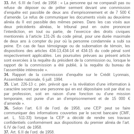
33.
Art. 6.III de l’ord. de 1958 : « La personne qui ne comparaît pas ou
refuse de déposer ou de prêter serment devant une commission
d’enquête est passible de deux ans d’emprisonnement et de 7 500 €
d’amende. Le refus de communiquer les documents visés au deuxième
alinéa du II est passible des mêmes peines. Dans les cas visés aux
deux précédents alinéas, le tribunal peut en outre prononcer
l’interdiction, en tout ou partie, de l’exercice des droits civiques
mentionnés à l’article 131-26 du code pénal, pour une durée maximale
de deux ans à compter du jour où la personne condamnée a subi sa
peine. En cas de faux témoignage ou de subornation de témoin, les
dispositions des articles 434-13,434-14 et 434-15 du code pénal sont
respectivement applicables. Les poursuites prévues au présent article
sont exercées à la requête du président de la commission ou, lorsque le
rapport de la commission a été publié, à la requête du bureau de
l’assemblée intéressée ».
34.
Rapport de la commission d’enquête sur le Crédit Lyonnais,
Assemblée nationale, 6 juill. 1994.
35.
L’art. 226-13 c. pén. prévoit que « la révélation d’une information à
caractère secret par une personne qui en est dépositaire soit par état ou
par profession, soit en raison d’une fonction ou d’une mission
temporaire, est punie d’un an d’emprisonnement et de 15 000 €
d’amende ».
36.
Selon l’art. 6.II de l’ord. de 1958, une CEP peut se faire
communiquer des informations couvertes par le secret bancaire (CMF,
art. L. 511-33) lorsque la CEP a décidé de rendre ses travaux
confidentiels conformément aux dispositions du premier alinéa de l’art.
6.IV de l’ord. de 1958.
37.
Art. 6.II de l’ord. de 1958.