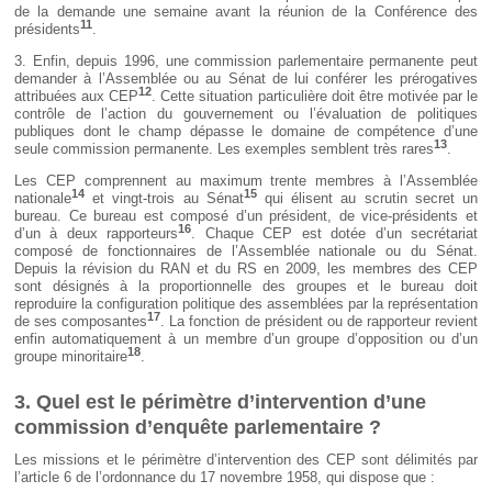
de la demande une semaine avant la réunion de la Conférence des
11
présidents
.
3. Enfin, depuis 1996, une commission parlementaire permanente peut
demander à l’Assemblée ou au Sénat de lui conférer les prérogatives
12
attribuées aux CEP
. Cette situation particulière doit être motivée par le
contrôle de l’action du gouvernement ou l’évaluation de politiques
publiques dont le champ dépasse le domaine de compétence d’une
13
seule commission permanente. Les exemples semblent très rares
.
Les CEP comprennent au maximum trente membres à l’Assemblée
14
15
nationale
et vingt-trois au Sénat
qui élisent au scrutin secret un
bureau. Ce bureau est composé d’un président, de vice-présidents et
16
d’un à deux rapporteurs
. Chaque CEP est dotée d’un secrétariat
composé de fonctionnaires de l’Assemblée nationale ou du Sénat.
Depuis la révision du RAN et du RS en 2009, les membres des CEP
sont désignés à la proportionnelle des groupes et le bureau doit
reproduire la configuration politique des assemblées par la représentation
17
de ses composantes
. La fonction de président ou de rapporteur revient
enfin automatiquement à un membre d’un groupe d’opposition ou d’un
18
groupe minoritaire
.
3. Quel est le périmètre d’intervention d’une
commission d’enquête parlementaire ?
Les missions et le périmètre d’intervention des CEP sont délimités par
l’article 6 de l’ordonnance du 17 novembre 1958, qui dispose que :