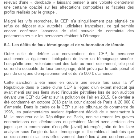
relevait d’une « dérobade » laissant penser à une volonté d’entretenir
une certaine opacité sur les affectations comptables et fiscales des
profits réalisés par le groupe .
Malgré les vifs reproches, la CEP n’a singulièrement pas signalé ce
refus de déposer aux autorités judiciaires françaises, ce qui semble
encore confirmer l’absence de réel pouvoir de contrainte des
parlementaires sur les personnes résidant à l’étranger .
6.4. Les délits de faux témoignage et de subornation de témoin
Outre celle de déférer aux convocations des CEP, la personne
auditionnée a également l’obligation de livrer un témoignage sincère.
Lorsqu’elle omet volontairement des faits ou ment sciemment, elle peut
se rendre coupable de faux témoignage, délit prévu par le code pénal et
puni de cinq ans d’emprisonnement et de 75 000 € d’amende.
e
Cette sanction a été mise en œuvre une seule fois sous la V
République dans le cadre d’une CEP à l’égard d’un expert médical qui
avait menti sur ses liens avec l’industrie pétrolière lors de son audition
devant une CEP du Sénat sur la pollution de l’air en 2015. Ce dernier a
été condamné en octobre 2018 par la cour d’appel de Paris à 20 000 €
d’amende. Dans le cadre de la CEP sur les tribunaux de commerce de
1998, les parlementaires avaient également décidé de « transmettre à
M. le procureur de la République de Paris, non seulement les graves
contradictions des déclarations du président Mattei avec certains des
juges que la commission d’enquête [avait] interrogés, afin de les faire
analyser sous l’angle du faux témoignage ». Il semblerait toutefois que
ce signalement n’ait pas effectivement donné lieu à une condamnation