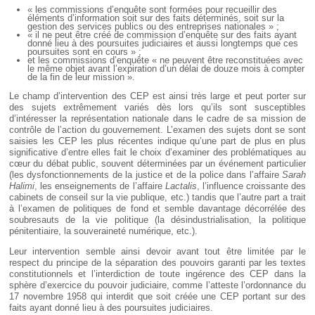
« les commissions d’enquête sont formées pour recueillir des
éléments d’information soit sur des faits déterminés, soit sur la
gestion des services publics ou des entreprises nationales » ;
« il ne peut être créé de commission d’enquête sur des faits ayant
donné lieu à des poursuites judiciaires et aussi longtemps que ces
poursuites sont en cours » ;
et les commissions d’enquête « ne peuvent être reconstituées avec
le même objet avant l’expiration d’un délai de douze mois à compter
de la fin de leur mission ».
Le champ d’intervention des CEP est ainsi très large et peut porter sur
des sujets extrêmement variés dès lors qu’ils sont susceptibles
d’intéresser la représentation nationale dans le cadre de sa mission de
contrôle de l’action du gouvernement. L’examen des sujets dont se sont
saisies les CEP les plus récentes indique qu’une part de plus en plus
significative d’entre elles fait le choix d’examiner des problématiques au
cœur du débat public, souvent déterminées par un événement particulier
(les dysfonctionnements de la justice et de la police dans l’affaire
Sarah
Halimi
, les enseignements de l’affaire
Lactalis
, l’influence croissante des
cabinets de conseil sur la vie publique, etc.) tandis que l’autre part a trait
à l’examen de politiques de fond et semble davantage décorrélée des
soubresauts de la vie politique (la désindustrialisation, la politique
pénitentiaire, la souveraineté numérique, etc.).
Leur intervention semble ainsi devoir avant tout être limitée par le
respect du principe de la séparation des pouvoirs garanti par les textes
constitutionnels et l’interdiction de toute ingérence des CEP dans la
sphère d’exercice du pouvoir judiciaire, comme l’atteste l’ordonnance du
17 novembre 1958 qui interdit que soit créée une CEP portant sur des
faits ayant donné lieu à des poursuites judiciaires.