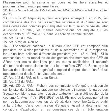
l’Assemblée pour la semaine en cours et les trois suivantes et
programme les travaux parlementaires.
12.
Art. 5
ter
de l’ord. de 1958 et articles 145-1 à 145-6 du RAN et 22
ter
du RS.
e
13.
Sous la V
République, deux exemples émergent : en 2015, les
commissions des lois de l’Assemblée nationale et du Sénat se sont
vues dotées des pouvoirs pour enquêter sur la mise en œuvre de l’état
d’urgence. En 2018, les mêmes commissions ont enquêté sur les
er
événements du 1
mai 2018, dans le cadre de l’affaire
Benalla
.
14.
Art. 142 du RAN.
15.
Art. 8
ter
, al. 4 du RS.
16.
À l’Assemblée nationale, le bureau d’une CEP est composé d’un
président, de 4 vice-présidents et de 4 secrétaires et d’un rapporteur,
issu d’un bord politique différent du président (art. 143 du RAN). Si la
composition et les modalités de désignation des membres des CEP du
Sénat sont moins détaillées par les textes applicables, il apparaît
d’après les données disponibles sur les dernières CEP du Sénat, que le
bureau de celles-ci est en général composé d’un président, d’un à deux
rapporteurs et de six à huit vice-présidents.
17.
Art. 143 du RAN et 8
ter
du Sénat.
18.
Art. 143 du RAN.
19.
Art. 139 du RAN ; Fiche « Les commissions d’enquête » disponible
sur le site du Sénat. La pratique sénatoriale d’interroger le garde des
Sceaux semble ne pas avoir d’assise textuelle mais plutôt résulter de la
coutume (v. Avis n° 77 (1991-1992) de M. Philippe de Bourgoing, fait au
nom de la commission des lois du Sénat, du 7 novembre 1991 et relatif
à la création d’une commission d’enquête visant à déterminer les
conditions d’application et les conséquences de la réglementation