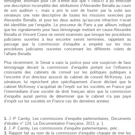
témoigner, estimant pour l’un d’entre eux que « celui-ci a pu effectuer
une description incomplète des attributions d’Alexandre Benalla au cours
de son audition », mais a pris le soin de fournir par la suite aux
sénateurs une note descriptive de toutes les missions exercées par
Alexandre Benalla, et pour les deux autres qu’aucune infraction n’avait
été identifiée par l’enquête. Le procureur de Paris a par ailleurs indiqué
que les signalements pour faux témoignage mettant en cause Alexandre
Benalla et Vincent Crase ne seront examinés que lorsque les procédures
judiciaires ouvertes à leur encontre seront terminées, rappelant au
passage que la commission d’enquête a empiété sur les trois
procédures judiciaires ouvertes concernant les différents volets de
l’affaire
Benalla
.
Plus récemment, le Sénat a saisi la justice pour une suspicion de faux
témoignage devant la commission d’enquête portant sur l’influence
croissante des cabinets de conseil sur les politiques publiques à
l’encontre d’un directeur associé du cabinet de conseil McKinsey. Les
sénateurs lui reprochent plus spécifiquement d’avoir déclaré que le
cabinet McKinsey s’acquittait de l’impôt sur les sociétés en France par
l’intermédiaire d’une société de droit français alors que la commission
d’enquête aurait permis de déterminer que le cabinet n’a pas payé
d’impôt sur les sociétés en France ces dix dernières années.
1.
J.-P. Camby, Les commissions d’enquête parlementaires, Documents
d’études n° 124, La Documentation Française, 2013, p. 1.
2.
J.-P. Camby, Les commissions d’enquête parlementaires, préc..
3.
Rapport fait au nom de la commission d’enquête chargée de tirer les