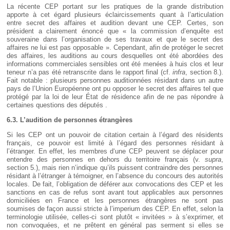
La récente CEP portant sur les pratiques de la grande distribution
apporte à cet égard plusieurs éclaircissements quant à l’articulation
entre secret des affaires et audition devant une CEP. Certes, son
président a clairement énoncé que « la commission d’enquête est
souveraine dans l’organisation de ses travaux et que le secret des
affaires ne lui est pas opposable ». Cependant, afin de protéger le secret
des affaires, les auditions au cours desquelles ont été abordées des
informations commerciales sensibles ont été menées à huis clos et leur
teneur n’a pas été retranscrite dans le rapport final (cf.
infra
, section 8.).
Fait notable : plusieurs personnes auditionnées résidant dans un autre
pays de l’Union Européenne ont pu opposer le secret des affaires tel que
protégé par la loi de leur État de résidence afin de ne pas répondre à
certaines questions des députés .
6.3. L’audition de personnes étrangères
Si les CEP ont un pouvoir de citation certain à l’égard des résidents
français, ce pouvoir est limité à l’égard des personnes résidant à
l’étranger. En effet, les membres d‘une CEP peuvent se déplacer pour
entendre des personnes en dehors du territoire français (v.
supra
,
section 5.), mais rien n’indique qu’ils puissent contraindre des personnes
résidant à l’étranger à témoigner, en l’absence du concours des autorités
locales. De fait, l’obligation de déférer aux convocations des CEP et les
sanctions en cas de refus sont avant tout applicables aux personnes
domiciliées en France et les personnes étrangères ne sont pas
soumises de façon aussi stricte à l’imperium des CEP. En effet, selon la
terminologie utilisée, celles-ci sont plutôt « invitées » à s’exprimer, et
non convoquées, et ne prêtent en général pas serment si elles se