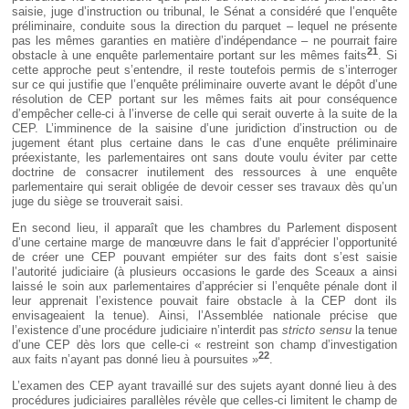
saisie, juge d’instruction ou tribunal, le Sénat a considéré que l’enquête
préliminaire, conduite sous la direction du parquet – lequel ne présente
pas les mêmes garanties en matière d’indépendance – ne pourrait faire
21
obstacle à une enquête parlementaire portant sur les mêmes faits
. Si
cette approche peut s’entendre, il reste toutefois permis de s’interroger
sur ce qui justifie que l’enquête préliminaire ouverte avant le dépôt d’une
résolution de CEP portant sur les mêmes faits ait pour conséquence
d’empêcher celle-ci à l’inverse de celle qui serait ouverte à la suite de la
CEP. L’imminence de la saisine d’une juridiction d’instruction ou de
jugement étant plus certaine dans le cas d’une enquête préliminaire
préexistante, les parlementaires ont sans doute voulu éviter par cette
doctrine de consacrer inutilement des ressources à une enquête
parlementaire qui serait obligée de devoir cesser ses travaux dès qu’un
juge du siège se trouverait saisi.
En second lieu, il apparaît que les chambres du Parlement disposent
d’une certaine marge de manœuvre dans le fait d’apprécier l’opportunité
de créer une CEP pouvant empiéter sur des faits dont s’est saisie
l’autorité judiciaire (à plusieurs occasions le garde des Sceaux a ainsi
laissé le soin aux parlementaires d’apprécier si l’enquête pénale dont il
leur apprenait l’existence pouvait faire obstacle à la CEP dont ils
envisageaient la tenue). Ainsi, l’Assemblée nationale précise que
l’existence d’une procédure judiciaire n’interdit pas
stricto sensu
la tenue
d’une CEP dès lors que celle-ci « restreint son champ d’investigation
22
aux faits n’ayant pas donné lieu à poursuites »
.
L’examen des CEP ayant travaillé sur des sujets ayant donné lieu à des
procédures judiciaires parallèles révèle que celles-ci limitent le champ de