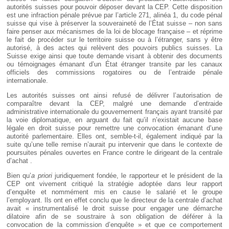
autorités suisses pour pouvoir déposer devant la CEP. Cette disposition
est une infraction pénale prévue par l’article 271, alinéa 1, du code pénal
suisse qui vise à préserver la souveraineté de l’État suisse – non sans
faire penser aux mécanismes de la loi de blocage française – et réprime
le fait de procéder sur le territoire suisse ou à l’étranger, sans y être
autorisé, à des actes qui relèvent des pouvoirs publics suisses. La
Suisse exige ainsi que toute demande visant à obtenir des documents
ou témoignages émanant d’un État étranger transite par les canaux
officiels des commissions rogatoires ou de l’entraide pénale
internationale.
Les autorités suisses ont ainsi refusé de délivrer l’autorisation de
comparaître devant la CEP, malgré une demande d’entraide
administrative internationale du gouvernement français ayant transité par
la voie diplomatique, en arguant du fait qu’il n’existait aucune base
légale en droit suisse pour remettre une convocation émanant d’une
autorité parlementaire. Elles ont, semble-t-il, également indiqué par la
suite qu’une telle remise n’aurait pu intervenir que dans le contexte de
poursuites pénales ouvertes en France contre le dirigeant de la centrale
d’achat .
Bien qu’
a priori
juridiquement fondée, le rapporteur et le président de la
CEP ont vivement critiqué la stratégie adoptée dans leur rapport
d’enquête et nommément mis en cause le salarié et le groupe
l’employant. Ils ont en effet conclu que le directeur de la centrale d’achat
avait « instrumentalisé le droit suisse pour engager une démarche
dilatoire afin de se soustraire à son obligation de déférer à la
convocation de la commission d’enquête » et que ce comportement