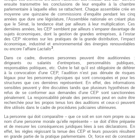
ensuite transmettre les conclusions de leur enquête à la chambre
parlementaire à laquelle elles se rattachent. Chaque assemblée crée en
moyenne une quinzaine de commissions d’enquête pendant les cinq
années que dure une législature, l’Assemblée nationale en créant plus
que le Sénat, la tendance était par ailleurs à leur multiplication. Ces
dernières années, les CEP semblent par ailleurs s’emparer davantage de
sujets économiques, dont la gestion de grandes entreprises, à l’instar
des CEP récentes sur les pratiques de la grande distribution, l’impact
économique, industriel et environnemental des énergies renouvelables
3
ou encore l’affaire
Lactalis
.
Dans ce cadre, diverses personnes peuvent être auditionnées :
dirigeants ou salariés d’entreprises, personnalités publiques,
responsables politiques, etc. Outre le fait qu’il est obligatoire de déférer
à la convocation d’une CEP, l’audition n’est pas dénuée de risques
légaux pour les personnes physiques qui sont convoquées et pour les
structures que ces dernières représentent. En effet, des informations
sensibles peuvent y être discutées tandis que plusieurs hypothèses de
refus de se conformer aux demandes d’une CEP sont sanctionnées
pénalement. La responsabilité pénale des personnes peut en outre être
recherchée pour les propos tenus lors des auditions et ceux-ci peuvent
être utilisés dans le cadre de procédures judiciaires ultérieures.
La personne qui doit comparaître – que ce soit en son nom propre ou au
nom d’une personne morale qu’elle représente – se doit d’être préparée
et de mesurer les conséquences juridiques liées à ses déclarations. En
effet, les règles régissant la tenue des CEP et leurs pouvoirs résultent
en grande partie de la pratique parlementaire. Or, force est de constater