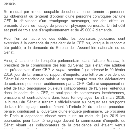
pénale.
Se rendrait par ailleurs coupable de subornation de témoin la personne
qui obtiendrait ou tenterait d’obtenir d’une personne convoquée par une
CEP la délivrance d’un témoignage mensonger, par des offres ou
présents divers ou l’usage de pression physique ou morale. Un tel délit
est puni de trois ans d’emprisonnement et de 45 000 € d’amende.
Pour l’un ou l’autre de ces délits, les poursuites judiciaires sont
exercées à la demande du président de la CEP ou, lorsque le rapport a
été publié, à la demande du Bureau de l’Assemblée nationale ou du
Sénat.
Ainsi, à la suite de l’enquête parlementaire dans l’affaire
Benalla
, le
président de la commission des lois du Sénat (qui s’était vue attribuer
les prérogatives d’une CEP, v.
supra
, section 2.) a adressé le 20 février
2019, jour de la remise du rapport d’enquête, une lettre au président du
Sénat lui demandant de saisir le parquet compte tenu des déclarations
de certaines personnes auditionnées par la CEP. Celle-ci soupçonnait en
effet de faux témoignage plusieurs collaborateurs de l’Élysée, entendus
dans le cadre de la CEP, et soulignait de nombreuses incohérences,
omissions et contradictions dans leurs témoignages. Le 21 mars 2019,
le bureau du Sénat a transmis officiellement au parquet ses soupçons
de faux témoignage, conformément à l’article 40 du code de procédure
pénale, conduisant à l’ouverture d’une enquête préliminaire. Le procureur
de Paris a cependant classé sans suite au mois de juin 2019 les
poursuites pour faux témoignage devant la commission d’enquête du
Sénat visant les collaborateurs de la présidence qui étaient venus