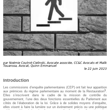
Déplier
Européen
Déplier
Immobilier
Déplier
IP/IT
et
Déplier
Communication
Pénal
Déplier
Social
Déplier
Avocat
par
Noémie Coutrot-Cielinski, Avocate associée, CC&C Avocats et Malik
Touanssa, Avocat, Quinn Emmanuel
le 22 juin 2023
Introduction
Les commissions d’enquête parlementaires (CEP) ont fait leur apparition
1
aux prémices du régime parlementaire au moment de la Restauration
.
Elles s’inscrivent dans le cadre de la mission de contrôle du
gouvernement, l’une des deux fonctions essentielles du Parlement aux
côtés de l’élaboration de la loi. Grâce à de solides moyens d’enquête,
elles visent à faire la lumière sur un événement précis ou une politique