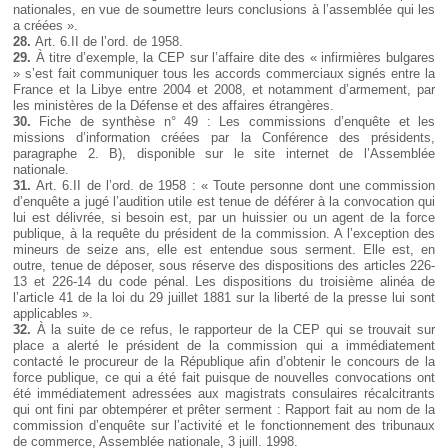
nationales, en vue de soumettre leurs conclusions à l’assemblée qui les
a créées ».
28.
Art. 6.II de l’ord. de 1958.
29.
À titre d’exemple, la CEP sur l’affaire dite des « infirmières bulgares
» s’est fait communiquer tous les accords commerciaux signés entre la
France et la Libye entre 2004 et 2008, et notamment d’armement, par
les ministères de la Défense et des affaires étrangères.
30.
Fiche de synthèse n° 49 : Les commissions d’enquête et les
missions d’information créées par la Conférence des présidents,
paragraphe 2. B), disponible sur le site internet de l’Assemblée
nationale.
31.
Art. 6.II de l’ord. de 1958 : « Toute personne dont une commission
d’enquête a jugé l’audition utile est tenue de déférer à la convocation qui
lui est délivrée, si besoin est, par un huissier ou un agent de la force
publique, à la requête du président de la commission. A l’exception des
mineurs de seize ans, elle est entendue sous serment. Elle est, en
outre, tenue de déposer, sous réserve des dispositions des articles 226-
13 et 226-14 du code pénal. Les dispositions du troisième alinéa de
l’article 41 de la loi du 29 juillet 1881 sur la liberté de la presse lui sont
applicables ».
32.
À la suite de ce refus, le rapporteur de la CEP qui se trouvait sur
place a alerté le président de la commission qui a immédiatement
contacté le procureur de la République afin d’obtenir le concours de la
force publique, ce qui a été fait puisque de nouvelles convocations ont
été immédiatement adressées aux magistrats consulaires récalcitrants
qui ont fini par obtempérer et prêter serment : Rapport fait au nom de la
commission d’enquête sur l’activité et le fonctionnement des tribunaux
de commerce, Assemblée nationale, 3 juill. 1998.