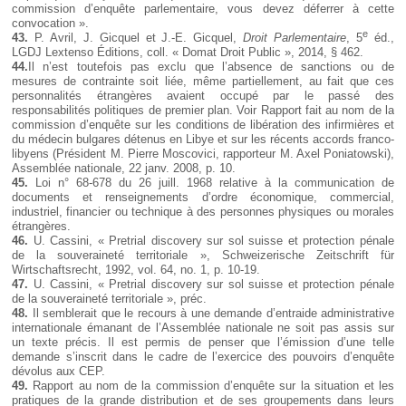
commission d’enquête parlementaire, vous devez déferrer à cette
convocation ».
e
43.
P. Avril, J. Gicquel et J.-E. Gicquel,
Droit Parlementaire
, 5
éd.,
LGDJ Lextenso Éditions, coll. « Domat Droit Public », 2014, § 462.
44.
Il n’est toutefois pas exclu que l’absence de sanctions ou de
mesures de contrainte soit liée, même partiellement, au fait que ces
personnalités étrangères avaient occupé par le passé des
responsabilités politiques de premier plan. Voir Rapport fait au nom de la
commission d’enquête sur les conditions de libération des infirmières et
du médecin bulgares détenus en Libye et sur les récents accords franco-
libyens (Président M. Pierre Moscovici, rapporteur M. Axel Poniatowski),
Assemblée nationale, 22 janv. 2008, p. 10.
45.
Loi n° 68-678 du 26 juill. 1968 relative à la communication de
documents et renseignements d’ordre économique, commercial,
industriel, financier ou technique à des personnes physiques ou morales
étrangères.
46.
U. Cassini, « Pretrial discovery sur sol suisse et protection pénale
de la souveraineté territoriale », Schweizerische Zeitschrift für
Wirtschaftsrecht, 1992, vol. 64, no. 1, p. 10-19.
47.
U. Cassini, « Pretrial discovery sur sol suisse et protection pénale
de la souveraineté territoriale », préc.
48.
Il semblerait que le recours à une demande d’entraide administrative
internationale émanant de l’Assemblée nationale ne soit pas assis sur
un texte précis. Il est permis de penser que l’émission d’une telle
demande s’inscrit dans le cadre de l’exercice des pouvoirs d’enquête
dévolus aux CEP.
49.
Rapport au nom de la commission d’enquête sur la situation et les
pratiques de la grande distribution et de ses groupements dans leurs