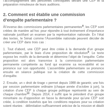
l’accompagnement des personnes convoquées devant une CEP et la
préparation minutieuse de leurs auditions.
2. Comment est établie une commission
d’enquête parlementaire ?
8
Àl’inverse des commissions parlementaires permanentes
, les CEP sont
créées de manière ad hoc pour répondre à tout événement d’importance
nationale justifiant un examen par la représentation nationale. En l’état
des textes, le Sénat comme l’Assemblée nationale peuvent décider de
créer une CEP dans trois cas :
1. Tout d’abord, une CEP peut être créée à la demande d’un groupe
9
parlementaire, par le biais d’une proposition de résolution
. Le texte
expose les motifs de la demande et détermine l’objet de l’enquête. Cette
proposition est alors transmise à la commission parlementaire
permanente compétente au fond qui examine sa recevabilité et se
prononce sur son opportunité. L’assemblée parlementaire se prononce
ensuite en séance publique sur la création de cette commission
d’enquête.
2. Ensuite, un « droit de tirage » permet depuis 1988 de garantir, une fois
par session parlementaire ordinaire (chaque année d’octobre à juin), la
création d’une CEP à chaque groupe politique représenté au sein de
10
chaque chambre
. Depuis 2014, il suffit que le président d’un groupe
minoritaire ou d’opposition en fasse la demande pour qu’une CEP soit
créée, à condition toutefois que les conditions requises pour sa création
soient réunies : délimitation suffisamment précise de la mission et dépôt