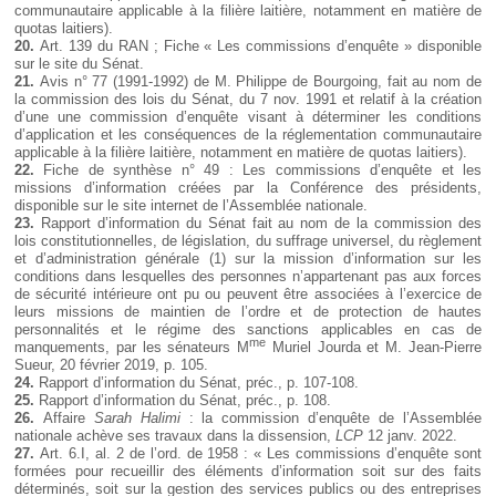
communautaire applicable à la filière laitière, notamment en matière de
quotas laitiers).
20.
Art. 139 du RAN ; Fiche « Les commissions d’enquête » disponible
sur le site du Sénat.
21.
Avis n° 77 (1991-1992) de M. Philippe de Bourgoing, fait au nom de
la commission des lois du Sénat, du 7 nov. 1991 et relatif à la création
d’une une commission d’enquête visant à déterminer les conditions
d’application et les conséquences de la réglementation communautaire
applicable à la filière laitière, notamment en matière de quotas laitiers).
22.
Fiche de synthèse n° 49 : Les commissions d’enquête et les
missions d’information créées par la Conférence des présidents,
disponible sur le site internet de l’Assemblée nationale.
23.
Rapport d’information du Sénat fait au nom de la commission des
lois constitutionnelles, de législation, du suffrage universel, du règlement
et d’administration générale (1) sur la mission d’information sur les
conditions dans lesquelles des personnes n’appartenant pas aux forces
de sécurité intérieure ont pu ou peuvent être associées à l’exercice de
leurs missions de maintien de l’ordre et de protection de hautes
personnalités et le régime des sanctions applicables en cas de
me
manquements, par les sénateurs M
Muriel Jourda et M. Jean-Pierre
Sueur, 20 février 2019, p. 105.
24.
Rapport d’information du Sénat, préc., p. 107-108.
25.
Rapport d’information du Sénat, préc., p. 108.
26.
Affaire
Sarah Halimi
: la commission d’enquête de l’Assemblée
nationale achève ses travaux dans la dissension,
LCP
12 janv. 2022.
27.
Art. 6.I, al. 2 de l’ord. de 1958 : « Les commissions d’enquête sont
formées pour recueillir des éléments d’information soit sur des faits
déterminés, soit sur la gestion des services publics ou des entreprises