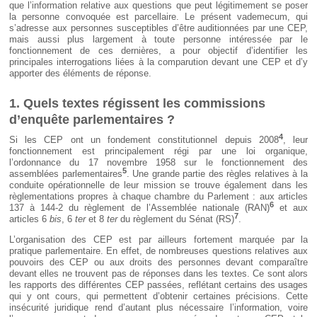
que l’information relative aux questions que peut légitimement se poser
la personne convoquée est parcellaire. Le présent vademecum, qui
s’adresse aux personnes susceptibles d’être auditionnées par une CEP,
mais aussi plus largement à toute personne intéressée par le
fonctionnement de ces dernières, a pour objectif d’identifier les
principales interrogations liées à la comparution devant une CEP et d’y
apporter des éléments de réponse.
1. Quels textes régissent les commissions
d’enquête parlementaires ?
4
Si les CEP ont un fondement constitutionnel depuis 2008
, leur
fonctionnement est principalement régi par une loi organique,
l’ordonnance du 17 novembre 1958 sur le fonctionnement des
5
assemblées parlementaires
. Une grande partie des règles relatives à la
conduite opérationnelle de leur mission se trouve également dans les
règlementations propres à chaque chambre du Parlement : aux articles
6
137 à 144-2 du règlement de l’Assemblée nationale (RAN)
et aux
7
articles 6
bis
, 6
ter
et 8
ter
du règlement du Sénat (RS)
.
L’organisation des CEP est par ailleurs fortement marquée par la
pratique parlementaire. En effet, de nombreuses questions relatives aux
pouvoirs des CEP ou aux droits des personnes devant comparaître
devant elles ne trouvent pas de réponses dans les textes. Ce sont alors
les rapports des différentes CEP passées, reflétant certains des usages
qui y ont cours, qui permettent d’obtenir certaines précisions. Cette
insécurité juridique rend d’autant plus nécessaire l’information, voire