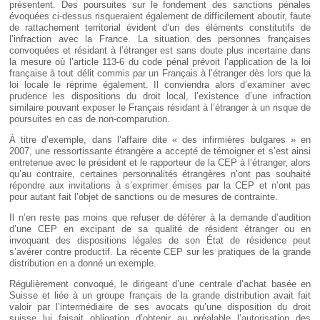
présentent. Des poursuites sur le fondement des sanctions pénales
évoquées ci-dessus risqueraient également de difficilement aboutir, faute
de rattachement territorial évident d’un des éléments constitutifs de
l’infraction avec la France. La situation des personnes françaises
convoquées et résidant à l’étranger est sans doute plus incertaine dans
la mesure où l’article 113-6 du code pénal prévoit l’application de la loi
française à tout délit commis par un Français à l’étranger dès lors que la
loi locale le réprime également. Il conviendra alors d’examiner avec
prudence les dispositions du droit local, l’existence d’une infraction
similaire pouvant exposer le Français résidant à l’étranger à un risque de
poursuites en cas de non-comparution.
À titre d’exemple, dans l’affaire dite « des infirmières bulgares » en
2007, une ressortissante étrangère a accepté de témoigner et s’est ainsi
entretenue avec le président et le rapporteur de la CEP à l’étranger, alors
qu’au contraire, certaines personnalités étrangères n’ont pas souhaité
répondre aux invitations à s’exprimer émises par la CEP et n’ont pas
pour autant fait l’objet de sanctions ou de mesures de contrainte.
Il n’en reste pas moins que refuser de déférer à la demande d’audition
d’une CEP en excipant de sa qualité de résident étranger ou en
invoquant des dispositions légales de son État de résidence peut
s’avérer contre productif. La récente CEP sur les pratiques de la grande
distribution en a donné un exemple.
Régulièrement convoqué, le dirigeant d’une centrale d’achat basée en
Suisse et liée à un groupe français de la grande distribution avait fait
valoir par l’intermédiaire de ses avocats qu’une disposition du droit
suisse lui faisait obligation d’obtenir au préalable l’autorisation des