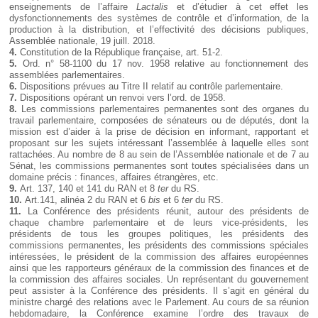
enseignements de l’affaire
Lactalis
et d’étudier à cet effet les
dysfonctionnements des systèmes de contrôle et d’information, de la
production à la distribution, et l’effectivité des décisions publiques,
Assemblée nationale, 19 juill. 2018.
4.
Constitution de la République française, art. 51-2.
5.
Ord. n° 58-1100 du 17 nov. 1958 relative au fonctionnement des
assemblées parlementaires.
6.
Dispositions prévues au Titre II relatif au contrôle parlementaire.
7.
Dispositions opérant un renvoi vers l’ord. de 1958.
8.
Les commissions parlementaires permanentes sont des organes du
travail parlementaire, composées de sénateurs ou de députés, dont la
mission est d’aider à la prise de décision en informant, rapportant et
proposant sur les sujets intéressant l’assemblée à laquelle elles sont
rattachées. Au nombre de 8 au sein de l’Assemblée nationale et de 7 au
Sénat, les commissions permanentes sont toutes spécialisées dans un
domaine précis : finances, affaires étrangères, etc.
9.
Art. 137, 140 et 141 du RAN et 8
ter
du RS.
10.
Art.141, alinéa 2 du RAN et 6
bis
et 6
ter
du RS.
11.
La Conférence des présidents réunit, autour des présidents de
chaque chambre parlementaire et de leurs vice-présidents, les
présidents de tous les groupes politiques, les présidents des
commissions permanentes, les présidents des commissions spéciales
intéressées, le président de la commission des affaires européennes
ainsi que les rapporteurs généraux de la commission des finances et de
la commission des affaires sociales. Un représentant du gouvernement
peut assister à la Conférence des présidents. Il s’agit en général du
ministre chargé des relations avec le Parlement. Au cours de sa réunion
hebdomadaire, la Conférence examine l’ordre des travaux de