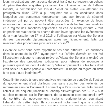
leurs investigations aux aspects du sujet traité qui se trouvent en dehors
du périmètre des enquêtes judiciaires. Ce fut ainsi le cas de l’affaire
Benalla
, la commission des lois du Sénat qui s’était vue attribuer les
prérogatives d’une CEP a pu enquêter sur « les conditions dans
lesquelles des personnes n’appartenant pas aux forces de sécurité
intérieure ont pu ou peuvent être associées à l’exercice de leurs
missions de maintien de l’ordre et de protection de hautes personnalités
et le régime des sanctions applicables en cas de manquements » tout
en précisant avoir exclu du champ de ses investigations les événements
er
de la manifestation du 1
mai 2018 et l’utilisation par Alexandre Benalla
de ses passeports diplomatiques après son licenciement, faits qui
23
relevaient des procédures judiciaires en cours
.
L’exercice n’est dans cette hypothèse pas sans difficulté. Les auditions
dans le cadre de la CEP ayant porté sur l’affaire
Benalla
en ont été
l’illustration puisque le rapport relève qu’Alexandre Benalla a excipé de
l’existence des procédures judiciaires pour refuser de répondre à
plusieurs questions dont il estimait qu’elles empiétaient sur les faits dont
était saisie l’autorité pénale ou présentaient un risque au regard du droit
24
à ne pas s’auto-incriminer
.
Cette limite posée à leurs prérogatives en matière de contrôle de l’action
du gouvernement n’est d’ailleurs pas sans susciter des velléités de
réforme au sein du Parlement. Estimant que l’exclusion des faits faisant
l’objet d’une enquête judiciaire du champ d’investigation des CEP « nuit
25
au plein exercice, par le Parlement, de sa mission constitutionnelle »
de contrôle du gouvernement, certains parlementaires souhaitent
l’abandon de cette règle. Ils considèrent notamment que le contrôle