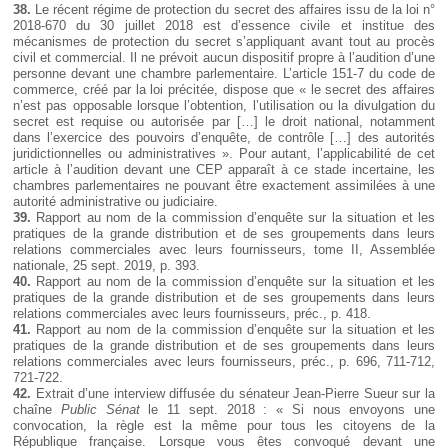
38.
Le récent régime de protection du secret des affaires issu de la loi n°
2018-670 du 30 juillet 2018 est d’essence civile et institue des
mécanismes de protection du secret s’appliquant avant tout au procès
civil et commercial. Il ne prévoit aucun dispositif propre à l’audition d’une
personne devant une chambre parlementaire. L’article 151-7 du code de
commerce, créé par la loi précitée, dispose que « le secret des affaires
n’est pas opposable lorsque l’obtention, l’utilisation ou la divulgation du
secret est requise ou autorisée par […] le droit national, notamment
dans l’exercice des pouvoirs d’enquête, de contrôle […] des autorités
juridictionnelles ou administratives ». Pour autant, l’applicabilité de cet
article à l’audition devant une CEP apparaît à ce stade incertaine, les
chambres parlementaires ne pouvant être exactement assimilées à une
autorité administrative ou judiciaire.
39.
Rapport au nom de la commission d’enquête sur la situation et les
pratiques de la grande distribution et de ses groupements dans leurs
relations commerciales avec leurs fournisseurs, tome II, Assemblée
nationale, 25 sept. 2019, p. 393.
40.
Rapport au nom de la commission d’enquête sur la situation et les
pratiques de la grande distribution et de ses groupements dans leurs
relations commerciales avec leurs fournisseurs, préc., p. 418.
41.
Rapport au nom de la commission d’enquête sur la situation et les
pratiques de la grande distribution et de ses groupements dans leurs
relations commerciales avec leurs fournisseurs, préc., p. 696, 711-712,
721-722.
42.
Extrait d’une interview diffusée du sénateur Jean-Pierre Sueur sur la
chaîne
Public Sénat
le 11 sept. 2018 : « Si nous envoyons une
convocation, la règle est la même pour tous les citoyens de la
République française. Lorsque vous êtes convoqué devant une