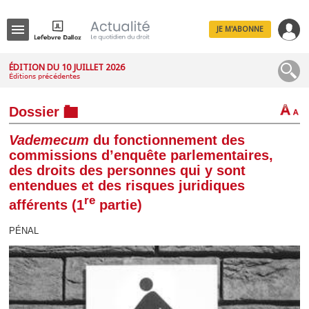
JE M'ABONNE
Menu
ÉDITION DU 10 JUILLET 2026
Éditions précédentes
R
e
c
Dossier
h
e
Vademecum
du fonctionnement des
r
c
commissions d’enquête parlementaires,
h
des droits des personnes qui y sont
e
entendues et des risques juridiques
re
afférents (1
partie)
Déplier
PÉNAL
Administratif
Déplier
Affaires
Déplier
Civil