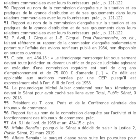
relations commerciales avec leurs fournisseurs, préc., p. 121-122.
50.
Rapport au nom de la commission d’enquête sur la situation et les
pratiques de la grande distribution et de ses groupements dans leurs
relations commerciales avec leurs fournisseurs, préc., p. 121-122.
51.
Rapport au nom de la commission d’enquête sur la situation et les
pratiques de la grande distribution et de ses groupements dans leurs
relations commerciales avec leurs fournisseurs, préc., p. 121-122.
52.
P. Avril, J. Gicquel et J.-E. Gicquel,
Droit Parlementaire, op. cit.
,
faisant référence au rapport de la commission d’enquête parlementaire
portant sur l’affaire des avions renifleurs publié en 1984, non disponible
en sources ouvertes.
53.
C. pén., art. 434-13 : « Le témoignage mensonger fait sous serment
devant toute juridiction ou devant un officier de police judiciaire agissant
en exécution d’une commission rogatoire est puni de cinq ans
d’emprisonnement et de 75 000 € d’amende […] ». Ce délit est
applicable aux auditions menées par une CEP puisqu’il est
expressément visé à l’art. 6.III de l’ord. de 1958.
54.
Le pneumologue Michel Aubier condamné pour faux témoignage
devant le Sénat pour avoir caché ses liens avec Total,
Public Sénat
, 9
nov. 2018.
55.
Président du T. com. Paris et de la Conférence générale des
tribunaux de commerce.
56.
Rapport fait au nom de la commission d’enquête sur l’activité et le
fonctionnement des tribunaux de commerce, préc.
57.
Art. 6.II de l’ord. de 1958 et art. 434-15 c. pén.
58.
Affaire
Benalla
: pourquoi le Sénat a décidé de saisir la justice ?,
Public Sénat
, 21 mars 2019.
59.
Affaire
Benalla
: le parquet classe sans suite les poursuites pour