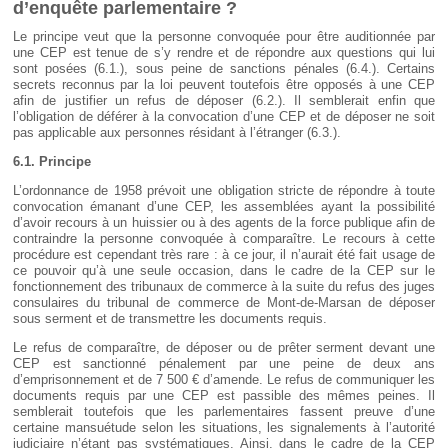
d’enquête parlementaire ?
Le principe veut que la personne convoquée pour être auditionnée par
une CEP est tenue de s’y rendre et de répondre aux questions qui lui
sont posées (6.1.), sous peine de sanctions pénales (6.4.). Certains
secrets reconnus par la loi peuvent toutefois être opposés à une CEP
afin de justifier un refus de déposer (6.2.). Il semblerait enfin que
l’obligation de déférer à la convocation d’une CEP et de déposer ne soit
pas applicable aux personnes résidant à l’étranger (6.3.).
6.1. Principe
L’ordonnance de 1958 prévoit une obligation stricte de répondre à toute
convocation émanant d’une CEP, les assemblées ayant la possibilité
d’avoir recours à un huissier ou à des agents de la force publique afin de
contraindre la personne convoquée à comparaître. Le recours à cette
procédure est cependant très rare : à ce jour, il n’aurait été fait usage de
ce pouvoir qu’à une seule occasion, dans le cadre de la CEP sur le
fonctionnement des tribunaux de commerce à la suite du refus des juges
consulaires du tribunal de commerce de Mont-de-Marsan de déposer
sous serment et de transmettre les documents requis.
Le refus de comparaître, de déposer ou de prêter serment devant une
CEP est sanctionné pénalement par une peine de deux ans
d’emprisonnement et de 7 500 € d’amende. Le refus de communiquer les
documents requis par une CEP est passible des mêmes peines. Il
semblerait toutefois que les parlementaires fassent preuve d’une
certaine mansuétude selon les situations, les signalements à l’autorité
judiciaire n’étant pas systématiques. Ainsi, dans le cadre de la CEP