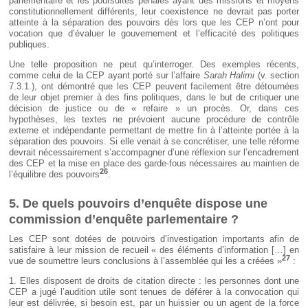
parlementaire et les poursuites pénales ayant des missions et moyens
constitutionnellement différents, leur coexistence ne devrait pas porter
atteinte à la séparation des pouvoirs dès lors que les CEP n’ont pour
vocation que d’évaluer le gouvernement et l’efficacité des politiques
publiques.
Une telle proposition ne peut qu’interroger. Des exemples récents,
comme celui de la CEP ayant porté sur l’affaire
Sarah Halimi
(v. section
7.3.1.), ont démontré que les CEP peuvent facilement être détournées
de leur objet premier à des fins politiques, dans le but de critiquer une
décision de justice ou de « refaire » un procès. Or, dans ces
hypothèses, les textes ne prévoient aucune procédure de contrôle
externe et indépendante permettant de mettre fin à l’atteinte portée à la
séparation des pouvoirs. Si elle venait à se concrétiser, une telle réforme
devrait nécessairement s’accompagner d’une réflexion sur l’encadrement
des CEP et la mise en place des garde-fous nécessaires au maintien de
26
l’équilibre des pouvoirs
.
5. De quels pouvoirs d’enquête dispose une
commission d’enquête parlementaire ?
Les CEP sont dotées de pouvoirs d’investigation importants afin de
satisfaire à leur mission de recueil « des éléments d’information […] en
27
vue de soumettre leurs conclusions à l’assemblée qui les a créées »
:
1. Elles disposent de droits de citation directe : les personnes dont une
CEP a jugé l’audition utile sont tenues de déférer à la convocation qui
leur est délivrée, si besoin est, par un huissier ou un agent de la force