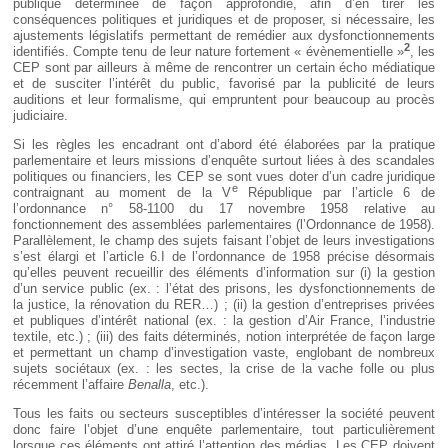
publique déterminée de façon approfondie, afin d’en tirer les
conséquences politiques et juridiques et de proposer, si nécessaire, les
ajustements législatifs permettant de remédier aux dysfonctionnements
2
identifiés. Compte tenu de leur nature fortement « évènementielle »
, les
CEP sont par ailleurs à même de rencontrer un certain écho médiatique
et de susciter l’intérêt du public, favorisé par la publicité de leurs
auditions et leur formalisme, qui empruntent pour beaucoup au procès
judiciaire.
Si les règles les encadrant ont d’abord été élaborées par la pratique
parlementaire et leurs missions d’enquête surtout liées à des scandales
politiques ou financiers, les CEP se sont vues doter d’un cadre juridique
e
contraignant au moment de la V
République par l’article 6 de
l’ordonnance n° 58-1100 du 17 novembre 1958 relative au
fonctionnement des assemblées parlementaires (l’Ordonnance de 1958).
Parallèlement, le champ des sujets faisant l’objet de leurs investigations
s’est élargi et l’article 6.I de l’ordonnance de 1958 précise désormais
qu’elles peuvent recueillir des éléments d’information sur (i) la gestion
d’un service public (ex. : l’état des prisons, les dysfonctionnements de
la justice, la rénovation du RER…) ; (ii) la gestion d’entreprises privées
et publiques d’intérêt national (ex. : la gestion d’Air France, l’industrie
textile, etc.) ; (iii) des faits déterminés, notion interprétée de façon large
et permettant un champ d’investigation vaste, englobant de nombreux
sujets sociétaux (ex. : les sectes, la crise de la vache folle ou plus
récemment l’affaire
Benalla
, etc.).
Tous les faits ou secteurs susceptibles d’intéresser la société peuvent
donc faire l’objet d’une enquête parlementaire, tout particulièrement
lorsque ces éléments ont attiré l’attention des médias. Les CEP doivent