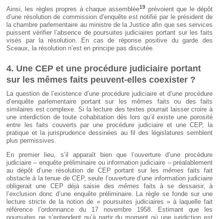
19
Ainsi, les règles propres à chaque assemblée
prévoient que le dépôt
d’une résolution de commission d’enquête est notifié par le président de
la chambre parlementaire au ministre de la Justice afin que ses services
puissent vérifier l’absence de poursuites judiciaires portant sur les faits
visés par la résolution. En cas de réponse positive du garde des
Sceaux, la résolution n’est en principe pas discutée.
4. Une CEP et une procédure judiciaire portant
sur les mêmes faits peuvent-elles coexister ?
La question de l’existence d’une procédure judiciaire et d’une procédure
d’enquête parlementaire portant sur les mêmes faits ou des faits
similaires est complexe. Si la lecture des textes pourrait laisser croire à
une interdiction de toute cohabitation dès lors qu’il existe une porosité
entre les faits couverts par une procédure judiciaire et une CEP, la
pratique et la jurisprudence dessinées au fil des législatures semblent
plus permissives.
En premier lieu, s’il apparaît bien que l’ouverture d’une procédure
judiciaire – enquête préliminaire ou information judiciaire – préalablement
au dépôt d’une résolution de CEP portant sur les
mêmes
faits fait
obstacle à la tenue de CEP, seule l’ouverture d’une information judiciaire
obligerait une CEP déjà saisie des
mêmes
faits à se dessaisir, à
l’exclusion donc d’une enquête préliminaire. La règle se fonde sur une
lecture stricte de la notion de « poursuites judiciaires » à laquelle fait
référence l’ordonnance du 17 novembre 1958. Estimant que les
poursuites ne s’entendent qu’à partir du moment où une juridiction est