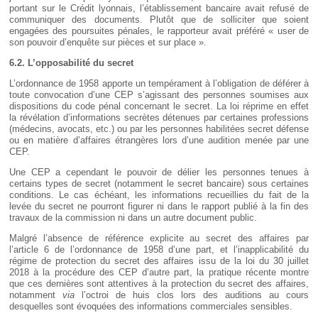
portant sur le Crédit lyonnais, l’établissement bancaire avait refusé de
communiquer des documents. Plutôt que de solliciter que soient
engagées des poursuites pénales, le rapporteur avait préféré « user de
son pouvoir d’enquête sur pièces et sur place ».
6.2. L’opposabilité du secret
L’ordonnance de 1958 apporte un tempérament à l’obligation de déférer à
toute convocation d’une CEP s’agissant des personnes soumises aux
dispositions du code pénal concernant le secret. La loi réprime en effet
la révélation d’informations secrètes détenues par certaines professions
(médecins, avocats, etc.) ou par les personnes habilitées secret défense
ou en matière d’affaires étrangères lors d’une audition menée par une
CEP.
Une CEP a cependant le pouvoir de délier les personnes tenues à
certains types de secret (notamment le secret bancaire) sous certaines
conditions. Le cas échéant, les informations recueillies du fait de la
levée du secret ne pourront figurer ni dans le rapport publié à la fin des
travaux de la commission ni dans un autre document public.
Malgré l’absence de référence explicite au secret des affaires par
l’article 6 de l’ordonnance de 1958 d’une part, et l’inapplicabilité du
régime de protection du secret des affaires issu de la loi du 30 juillet
2018 à la procédure des CEP d’autre part, la pratique récente montre
que ces dernières sont attentives à la protection du secret des affaires,
notamment
via
l’octroi de huis clos lors des auditions au cours
desquelles sont évoquées des informations commerciales sensibles.