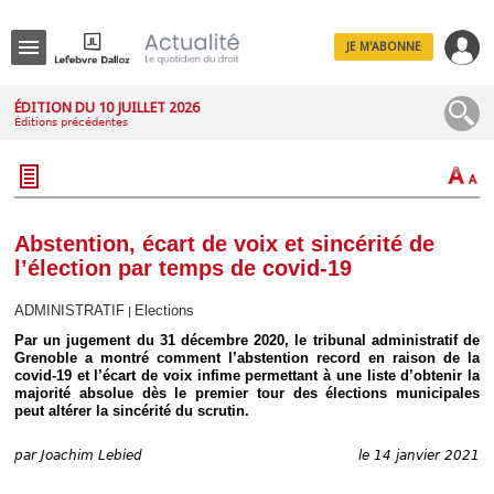
JE M'ABONNE
Menu
ÉDITION DU 10 JUILLET 2026
Éditions précédentes
R
e
c
h
e
r
c
Abstention, écart de voix et sincérité de
h
l’élection par temps de covid-19
e
ADMINISTRATIF
Elections
|
Par un jugement du 31 décembre 2020, le tribunal administratif de
Grenoble a montré comment l’abstention record en raison de la
Déplier
covid-19 et l’écart de voix infime permettant à une liste d’obtenir la
Administratif
majorité absolue dès le premier tour des élections municipales
Déplier
peut altérer la sincérité du scrutin.
Affaires
Déplier
par
Joachim Lebied
le 14 janvier 2021
Civil