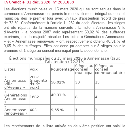
Déplier
TA Grenoble, 31 déc. 2020, n° 2001860
Européen
Les élections municipales du 15 mars 2020 qui se sont tenues dans la
Déplier
commune d’Annemasse ont permis le renouvellement intégral du conseil
Immobilier
municipal dès le premier tour avec un taux d’abstention record de près
de 72 %. Conformément à l’article L. 262 du code électoral, les sièges
Déplier
ont été répartis de la manière suivante : la liste « Annemasse Ville
IP/IT
d’Avenirs » a obtenu 2087 voix représentant 50,02 % des suffrages
et
Déplier
exprimés, soit la majorité absolue. Les listes « Générations Annemasse
Communication
Pénal
» et « Annemasse renouveau » ont respectivement obtenu 40,31 % et
9,65 % des suffrages. Elles ont donc pu compter sur 8 sièges pour la
Déplier
première et 1 siège au conseil municipal pour la seconde liste.
Social
Élections municipales du 15 mars 2020 à Annemasse (taux
Déplier
d’abstention : 72,21%)
Avocat
Sièges au
Sièges au
Listes
Voix
Pourcentage
conseil
conseil
municipal
communautaire
«
2087
Annemasse
(majorité
50,02%
30
15
Ville
d’une
d’Avenirs »
voix)
«
40,31 %
Générations
1682
8
4
Annemasse
»
«
Annemasse
403
9,65 %
1
1
renouveau »
Les représentants de la liste arrivée en deuxième position ont saisi le