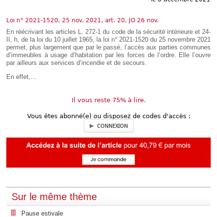
Déplier
Européen
Loi n° 2021-1520, 25 nov. 2021, art. 20, JO 26 nov.
Déplier
Immobilier
En réécrivant les articles L. 272-1 du code de la sécurité intérieure et 24-
II, h, de la loi du 10 juillet 1965, la loi n° 2021-1520 du 25 novembre 2021
Déplier
permet, plus largement que par le passé, l’accès aux parties communes
IP/IT
d’immeubles à usage d’habitation par les forces de l’ordre. Elle l’ouvre
et
Déplier
par ailleurs aux services d’incendie et de secours.
Communication
Pénal
En effet,...
Déplier
Social
Déplier
Il vous reste 75% à lire.
Avocat
Vous êtes abonné(e) ou disposez de codes d'accès :
CONNEXION
Sur le même thème
Pause estivale