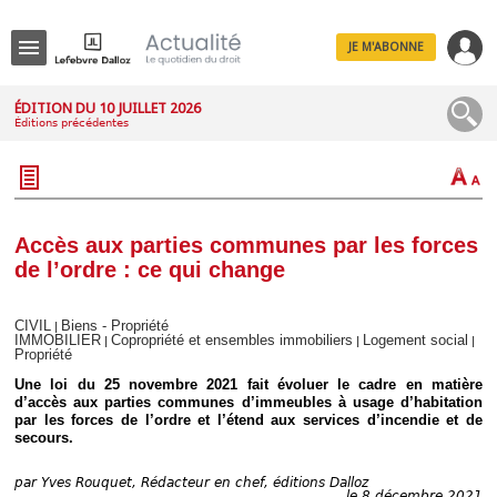
JE M'ABONNE
Menu
ÉDITION DU 10 JUILLET 2026
Éditions précédentes
R
e
c
h
e
r
c
Accès aux parties communes par les forces
h
de l’ordre : ce qui change
e
CIVIL
Biens - Propriété
|
IMMOBILIER
Copropriété et ensembles immobiliers
Logement social
|
|
|
Propriété
Déplier
Une loi du 25 novembre 2021 fait évoluer le cadre en matière
Administratif
d’accès aux parties communes d’immeubles à usage d’habitation
Déplier
par les forces de l’ordre et l’étend aux services d’incendie et de
Affaires
secours.
Déplier
Civil
par
Yves Rouquet, Rédacteur en chef, éditions Dalloz
le 8 décembre 2021