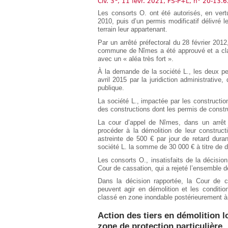
Civ. 3
, 11 févr. 2021, FS-P+L, n° 20-13.
Européen
Les consorts O. ont été autorisés, en vertu
Déplier
2010, puis d’un permis modificatif délivré l
Immobilier
terrain leur appartenant.
Déplier
Par un arrêté préfectoral du 28 février 2012
IP/IT
commune de Nîmes a été approuvé et a clas
et
avec un « aléa très fort ».
Déplier
Communication
Pénal
À la demande de la société L., les deux pe
Déplier
avril 2015 par la juridiction administrative,
Social
publique.
Déplier
La société L., impactée par les constructi
Avocat
des constructions dont les permis de constru
La cour d’appel de Nîmes, dans un arrê
procéder à la démolition de leur construc
astreinte de 500 € par jour de retard dur
société L. la somme de 30 000 € à titre de 
Les consorts O., insatisfaits de la décisi
Cour de cassation, qui a rejeté l’ensemble 
Dans la décision rapportée, la Cour de ca
peuvent agir en démolition et les conditio
classé en zone inondable postérieurement à
Action des tiers en démolition l
zone de protection particulière