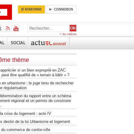
JE M'ABONNE
CONNEXION
+ de critères
AL
SOCIAL
même thème
pprécier si un bien exproprié en ZAC
 peut être qualifié de « terrain à bâtir » ?
 en urbanisme : le juge tenu de rechercher
ne régularisation
détermination du rapport entre un schéma
ment régional et un permis de construire
…
a crise du logement : acte IV
x destin de la loi Urbanisme et logement
 du commerce de centre-ville