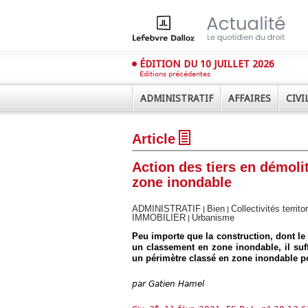
ÉDITION DU 10 JUILLET 2026
Éditions précédentes
ADMINISTRATIF
AFFAIRES
CIVI
Article
Action des tiers en démoli
zone inondable
ADMINISTRATIF
Bien
Collectivités territo
|
|
IMMOBILIER
Urbanisme
|
Déplier
Administratif
Peu importe que la construction, dont le 
un classement en zone inondable, il suffi
Déplier
un périmètre classé en zone inondable pou
Affaires
Déplier
par
Gatien Hamel
Civil
Déplier
e