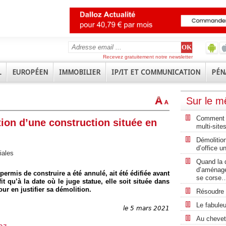
Recevez gratuitement notre newsletter
L
EUROPÉEN
IMMOBILIER
IP/IT ET COMMUNICATION
PÉN
Sur le 
Comment a
tion d’une construction située en
multi-sites
Démolition
d’office u
riales
Quand la 
d’aménage
permis de construire a été annulé, ait été édifiée avant
se corse
t qu’à la date où le juge statue, elle soit située dans
r en justifier sa démolition.
Résoudre l
Le fabuleu
le 5 mars 2021
Au chevet