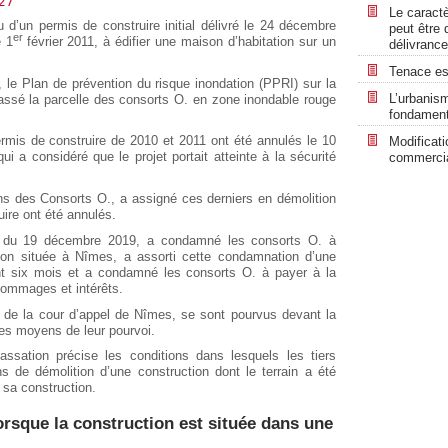
627
Le caractè
 d’un permis de construire initial délivré le 24 décembre
peut être 
er
e 1
février 2011, à édifier une maison d’habitation sur un
délivrance
Tenace est
, le Plan de prévention du risque inondation (PPRI) sur la
L’urbanism
sé la parcelle des consorts O. en zone inondable rouge
fondamen
rmis de construire de 2010 et 2011 ont été annulés le 10
Modificat
 qui a considéré que le projet portait atteinte à la sécurité
commercia
ons des Consorts O., a assigné ces derniers en démolition
ire ont été annulés.
t du 19 décembre 2019, a condamné les consorts O. à
tion située à Nîmes, a assorti cette condamnation d’une
ant six mois et a condamné les consorts O. à payer à la
dommages et intérêts.
on de la cour d’appel de Nîmes, se sont pourvus devant la
des moyens de leur pourvoi.
ssation précise les conditions dans lesquels les tiers
ns de démolition d’une construction dont le terrain a été
 sa construction.
orsque la construction est située dans une