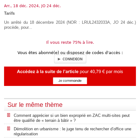
Déplier
Arr., 18 déc. 2024, JO 24 déc.
Européen
Tarifs
Déplier
Immobilier
Un arrêté du 18 décembre 2024 (NOR : LRUL2432033A,
JO
24 déc.)
Déplier
procède, pour...
IP/IT
et
Déplier
Communication
Il vous reste 75% à lire.
Pénal
Déplier
Vous êtes abonné(e) ou disposez de codes d'accès :
Social
CONNEXION
Déplier
Avocat
Sur le même thème
Comment apprécier si un bien exproprié en ZAC multi-sites peut
être qualifié de « terrain à bâtir » ?
Démolition en urbanisme : le juge tenu de rechercher d’office une
régularisation