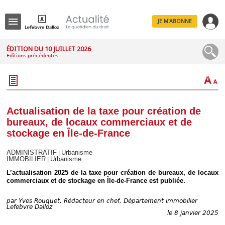
JE M'ABONNE
Menu
ÉDITION DU 10 JUILLET 2026
Éditions précédentes
R
e
c
h
e
r
c
Actualisation de la taxe pour création de
h
bureaux, de locaux commerciaux et de
e
stockage en Île-de-France
ADMINISTRATIF
Urbanisme
|
IMMOBILIER
Urbanisme
|
Déplier
L’actualisation 2025 de la taxe pour création de bureaux, de locaux
Administratif
commerciaux et de stockage en Île-de-France est publiée.
Déplier
Affaires
par
Yves Rouquet, Rédacteur en chef, Département immobilier
Déplier
Lefebvre Dalloz
le 8 janvier 2025
Civil