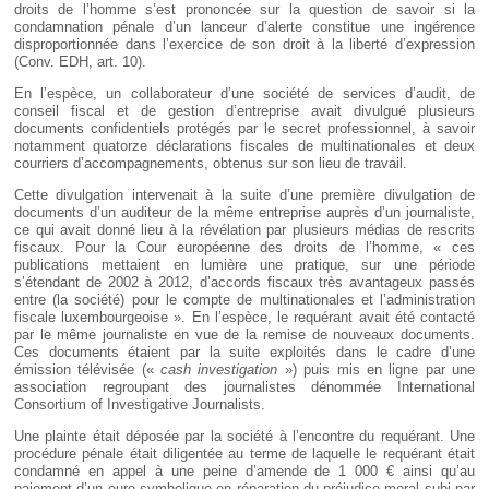
droits de l’homme s’est prononcée sur la question de savoir si la
condamnation pénale d’un lanceur d’alerte constitue une ingérence
disproportionnée dans l’exercice de son droit à la liberté d’expression
(Conv. EDH, art. 10).
En l’espèce, un collaborateur d’une société de services d’audit, de
conseil fiscal et de gestion d’entreprise avait divulgué plusieurs
documents confidentiels protégés par le secret professionnel, à savoir
notamment quatorze déclarations fiscales de multinationales et deux
courriers d’accompagnements, obtenus sur son lieu de travail.
Cette divulgation intervenait à la suite d’une première divulgation de
documents d’un auditeur de la même entreprise auprès d’un journaliste,
ce qui avait donné lieu à la révélation par plusieurs médias de rescrits
fiscaux. Pour la Cour européenne des droits de l’homme, « ces
publications mettaient en lumière une pratique, sur une période
s’étendant de 2002 à 2012, d’accords fiscaux très avantageux passés
entre (la société) pour le compte de multinationales et l’administration
fiscale luxembourgeoise ». En l’espèce, le requérant avait été contacté
par le même journaliste en vue de la remise de nouveaux documents.
Ces documents étaient par la suite exploités dans le cadre d’une
émission télévisée («
cash investigation
») puis mis en ligne par une
association regroupant des journalistes dénommée International
Consortium of Investigative Journalists.
Une plainte était déposée par la société à l’encontre du requérant. Une
procédure pénale était diligentée au terme de laquelle le requérant était
condamné en appel à une peine d’amende de 1 000 € ainsi qu’au
paiement d’un euro symbolique en réparation du préjudice moral subi par