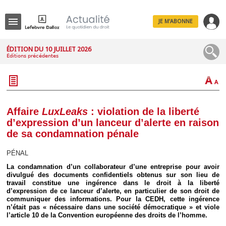
JE M'ABONNE
Menu
ÉDITION DU 10 JUILLET 2026
Éditions précédentes
R
e
c
h
e
r
c
Affaire
LuxLeaks
: violation de la liberté
h
d’expression d’un lanceur d’alerte en raison
e
de sa condamnation pénale
PÉNAL
La condamnation d’un collaborateur d’une entreprise pour avoir
Déplier
divulgué des documents confidentiels obtenus sur son lieu de
Administratif
travail constitue une ingérence dans le droit à la liberté
Déplier
d’expression de ce lanceur d’alerte, en particulier de son droit de
Affaires
communiquer des informations. Pour la CEDH, cette ingérence
n’était pas « nécessaire dans une société démocratique » et viole
Déplier
l’article 10 de la Convention européenne des droits de l’homme.
Civil