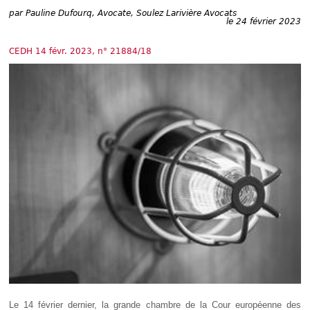
Déplier
par
Pauline Dufourq, Avocate, Soulez Larivière Avocats
Européen
le 24 février 2023
Déplier
Immobilier
CEDH 14 févr. 2023, n° 21884/18
Déplier
IP/IT
et
Déplier
Communication
Pénal
Déplier
Social
Déplier
Avocat
Le 14 février dernier, la grande chambre de la Cour européenne des