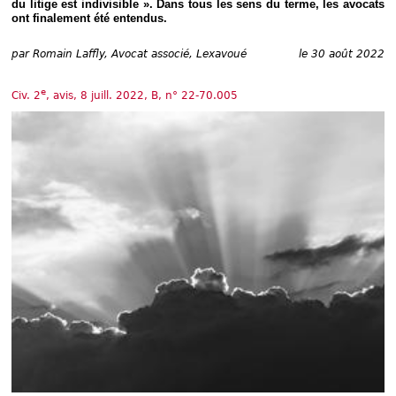
du litige est indivisible ». Dans tous les sens du terme, les avocats
Déplier
Européen
ont finalement été entendus.
Déplier
Immobilier
par
Romain Laffly, Avocat associé, Lexavoué
le 30 août 2022
Déplier
IP/IT
e
Civ. 2
, avis, 8 juill. 2022, B, n° 22-70.005
et
Déplier
Communication
Pénal
Déplier
Social
Déplier
Avocat