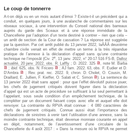
Le coup de tonnerre
A-t-on déjà vu en un mois autant d’émoi ? Existe-t-il un précédent qui a
conduit, en quelques jours, à une avalanche de commentaires sur les
réseaux sociaux, à une intervention du Conseil national des barreaux
auprès du garde des Sceaux et à une réponse immédiate de la
Chancellerie par l’adoption d’un texte destiné à contrer – rien que cela –
un arrêt de section de la Cour de cassation ? La réponse est suggérée
par la question. Par cet arrêt publié du 13 janvier 2022, laÂÂÂ deuxième
chambre civile venait en effet de mettre un terme à la très répandue
pratique de l’annexe à la déclaration d’appel sans qu’une contrainte
e
technique ne l’imposât (Civ. 2
, 13 janv. 2022, n° 20-17.516 FS-B,
Dalloz
actualité, 20 janv. 2022, obs. R. Laffly
; D. 2022. 325
, note M. Barba
;
ibid
. 625, obs. N. Fricero
; AJ fam. 2022. 63, obs. F. Eudier et D.
D’Ambra
; Rev. prat. rec. 2022. 9, chron. D. Cholet, O. Cousin, M.
Draillard, E. Jullien, F. Kieffer, O. Salati et C. Simon
). La sentence du
13 janvier 2022 était sans appel : pour que l’effet dévolutif puisse jouer,
les chefs de jugement critiqués doivent figurer dans la déclaration
d’appel qui est un acte de procédure se suffisant à lui seul permettant à
l’appelant, sous seule condition d’un empêchement technique, de la
compléter par un document faisant corps avec elle et auquel elle doit
renvoyer. La contrainte du RPVA était connue : 4 080 caractères de
chefs de jugement critiqués. Connue aussi était l’importance des
déclarations de sinistres à venir tant l’utilisation d’une annexe, sans la
moindre contrainte technique, était devenue monnaie courante en appel
en dépit, notamment, de l’avertissement d’une circulaire de la
Chancellerie du 4 août 2017 : « Dans la mesure où le RPVA ne permet