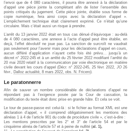
l’envoi que de 4 080 caractères, il pourra être annexé à la déclaration
d’appel une pièce jointe la complétant afin de lister l’ensemble des
points critiqués du jugement. Cette pièce jointe, établie sous forme de
copie numérique, fera ainsi corps avec la déclaration d’appel ».
L’empêchement technique était clairement exprimé. Ce n’était qu’une
circulaire. Mais c’était aussi un risque à prendre.
L’arrêt du 13 janvier 2022 était en tous cas dénué d’équivoque : au-delà
de 4 080 caractères, une annexe à l’acte d’appel peut être établie, en
deçà, l’effet dévolutif ne joue pas. La sanction de surcroît ne vaudrait
pas seulement pour l’avenir mais pour les déclarations d’appel en cours,
aucun différé d’application n’ayant cette fois été prévu… jusqu’à un
décret n° 2022-245 et à un arrêté du 25 février 2022 modifiant l’arrêté du
20 mai 2020 relatif à la communication par voie électronique en matière
civile devant les cours d’appel (Décr. n° 2022-245, 25 févr. 2022,
JO
26
févr.,
Dalloz actualité, 8 mars 2022, obs. N. Fricero
).
Le paratonnerre
Afin de sauver un nombre considérable de déclarations d’appel ne
répondant pas à l’exigence posée par la Cour de cassation, la
modification du texte était donc prise en grande hâte. Et cela se voit.
Le tour de passe-passe est celui-là : si le fichier au format XML est une
déclaration d’appel, « il comprend obligatoirement les mentions des
alinéas 1 à 4 de l’article 901 du code de procédure civile », c’est-à-dire :
Les mentions prescrites par les 2° et 3° de l’article 54 et par le
cinquième alinéa de l’article 57 et à peine de nullité (
al. 1),