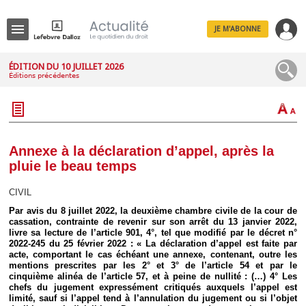
JE M'ABONNE
Menu
ÉDITION DU 10 JUILLET 2026
Éditions précédentes
R
e
c
h
e
r
c
Annexe à la déclaration d’appel, après la
h
pluie le beau temps
e
CIVIL
Par avis du 8 juillet 2022, la deuxième chambre civile de la cour de
cassation, contrainte de revenir sur son arrêt du 13 janvier 2022,
Déplier
livre sa lecture de l’article 901, 4°, tel que modifié par le décret n°
Administratif
2022-245 du 25 février 2022 : « La déclaration d’appel est faite par
Déplier
acte, comportant le cas échéant une annexe, contenant, outre les
Affaires
mentions prescrites par les 2° et 3° de l’article 54 et par le
cinquième alinéa de l’article 57, et à peine de nullité : (…) 4° Les
Déplier
chefs du jugement expressément critiqués auxquels l’appel est
Civil
limité, sauf si l’appel tend à l’annulation du jugement ou si l’objet