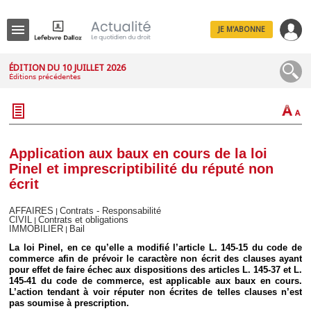
JE M'ABONNE
Menu
ÉDITION DU 10 JUILLET 2026
Éditions précédentes
R
e
c
h
e
r
c
Application aux baux en cours de la loi
h
Pinel et imprescriptibilité du réputé non
e
écrit
AFFAIRES
Contrats - Responsabilité
|
CIVIL
Contrats et obligations
|
IMMOBILIER
Bail
Déplier
|
Administratif
La loi Pinel, en ce qu’elle a modifié l’article L. 145-15 du code de
Déplier
commerce afin de prévoir le caractère non écrit des clauses ayant
Affaires
pour effet de faire échec aux dispositions des articles L. 145-37 et L.
145-41 du code de commerce, est applicable aux baux en cours.
Déplier
L’action tendant à voir réputer non écrites de telles clauses n’est
Civil
pas soumise à prescription.