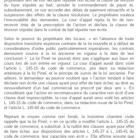
propriétaire afin de voir déclarer réputée non écrite la clause de révision
du loyer stipulée au bail, annuler le commandement de payer et,
subsidiairement, se voir accorder des délais de paiement rétroactifs et la
suspension des effets de la clause résolutoire. Le propriétaire souleva
l’irrecevabilité des demandes. La cour d’appel rejeta la fin de non-
recevoir tirée de la prescription de l’action et déclara la clause de
révision stipulée dans le contrat de bail réputée non écrite.
Selon le pourvoi du propriétaire des locaux, « en l’absence de toute
disposition transitoire expresse contraire de la loi nouvelle et à défaut de
considérations d’ordre public particulièrement impératives, les contrats
demeurent soumis à la loi ancienne en vigueur à la date de leur
conclusion ». La loi Pinel ne pouvait donc pas s’appliquer aux baux en
cours lors de son entrée en vigueur. La cour d’appel aurait donc violé
l’article L. 145-15 du code de commerce, pris dans sa rédaction
antérieure à la loi Pinel, et le principe de survie de la loi ancienne. Par
ailleurs, le demandeur au pourvoi soutient que « l’action tendant à faire
déclarer non écrite une clause ayant pour effet de faire échec au droit au
renouvellement d’un bail commercial se prescrit par deux ans ». En
considérant que l’action en reconnaissance du caractère non écrit d’une
clause était imprescriptible, la cour d’appel aurait ainsi violé les articles
L. 145-15 du code de commerce, dans sa rédaction issue de la loi Pinel,
et l’article L. 145-60 du code de commerce.
Rejetant le moyen comme non fondé, la troisième chambre civile
rappelle que la loi Pinel, « en ce qu’elle a modifié l’article L. 145-15 du
code de commerce, a substitué, à la nullité des clauses ayant pour effet
de faire échec aux dispositions des articles L. 145-37 à L. 145-41 du
code de commerce, leur caractère non écrit ». Elle affirme ensuite que