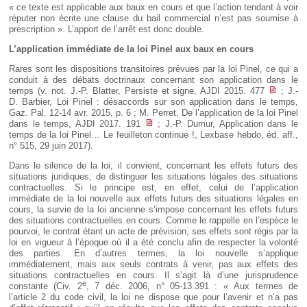
« ce texte est applicable aux baux en cours et que l’action tendant à voir
réputer non écrite une clause du bail commercial n’est pas soumise à
prescription ». L’apport de l’arrêt est donc double.
L’application immédiate de la loi Pinel aux baux en cours
Rares sont les dispositions transitoires prévues par la loi Pinel, ce qui a
conduit à des débats doctrinaux concernant son application dans le
temps (v. not. J.-P. Blatter, Persiste et signe, AJDI 2015. 477
; J.-
D. Barbier, Loi Pinel : désaccords sur son application dans le temps,
Gaz. Pal. 12-14 avr. 2015, p. 6 ; M. Perret, De l’application de la loi Pinel
dans le temps, AJDI 2017. 191
; J.-P. Dumur, Application dans le
temps de la loi Pinel… Le feuilleton continue !, Lexbase hebdo, éd. aff.,
n° 515, 29 juin 2017).
Dans le silence de la loi, il convient, concernant les effets futurs des
situations juridiques, de distinguer les situations légales des situations
contractuelles. Si le principe est, en effet, celui de l’application
immédiate de la loi nouvelle aux effets futurs des situations légales en
cours, la survie de la loi ancienne s’impose concernant les effets futurs
des situations contractuelles en cours. Comme le rappelle en l’espèce le
pourvoi, le contrat étant un acte de prévision, ses effets sont régis par la
loi en vigueur à l’époque où il a été conclu afin de respecter la volonté
des parties. En d’autres termes, la loi nouvelle s’applique
immédiatement, mais aux seuls contrats à venir, pas aux effets des
situations contractuelles en cours. Il s’agit là d’une jurisprudence
e
constante (Civ. 2
, 7 déc. 2006, n° 05-13.391 : « Aux termes de
l’article 2 du code civil, la loi ne dispose que pour l’avenir et n’a pas