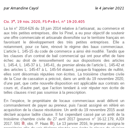
Déplier
Européen
par
Amandine Cayol
le 4 janvier 2021
Déplier
Immobilier
e
Civ. 3
, 19 nov. 2020, FS-P+B+I, n° 19-20.405
Déplier
La loi n° 2014-626 du 18 juin 2014 relative à l’artisanat, au commerce et
IP/IT
et
aux très petites entreprises, dite loi Pinel, a eu pour objectif de soutenir
Déplier
Communication
une offre commerciale et artisanale diversifiée sur le territoire français en
Pénal
favorisant le développement des très petites entreprises. Elle a
notamment, pour ce faire, rénové le régime des baux commerciaux.
Déplier
L’article L. 145-15 du code de commerce a ainsi été modifié. Tandis que
Social
les clauses d’un contrat de bail commercial qui ont pour effet de faire
Déplier
échec au droit de renouvellement ou aux dispositions des articles
Avocat
L. 145-4, L. 145-37 à L. 145-41, du premier alinéa de l’article L. 145-42 et
des articles L. 145-47 à L. 145-54 étaient, jusque-là frappées de nullité,
elles sont désormais réputées non écrites. La troisième chambre civile
de la Cour de cassation a précisé, dans un arrêt du 19 novembre 2020,
d’une part, que cette nouvelle disposition est applicable aux contrats en
cours et, d’autre part, que l’action tendant à voir réputer non écrite de
telles clauses n’est pas soumise à la prescription.
En l’espèce, le propriétaire de locaux commerciaux avait délivré un
commandement de payer au preneur, puis l’avait assigné en référé en
acquisition de la clause résolutoire. Un arrêt du 19 novembre 2015 avait
déclaré acquise ladite clause. Il fut cependant cassé par un arrêt de la
troisième chambre civile du 27 avril 2017 (pourvoi n° 16-12.179, AJDI
2017. 591
, obs. P. Haas
). Le 13 janvier 2016, le preneur assigna le