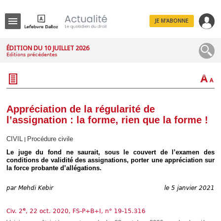
JE M'ABONNE
Menu
ÉDITION DU 10 JUILLET 2026
Éditions précédentes
R
e
c
h
e
r
c
Appréciation de la régularité de
h
l’assignation : la forme, rien que la forme !
e
CIVIL
Procédure civile
|
Le juge du fond ne saurait, sous le couvert de l’examen des
conditions de validité des assignations, porter une appréciation sur
Déplier
la force probante d’allégations.
Administratif
Déplier
par
Mehdi Kebir
le 5 janvier 2021
Affaires
Déplier
e
Civil
Civ. 2
, 22 oct. 2020, FS-P+B+I, n° 19-15.316