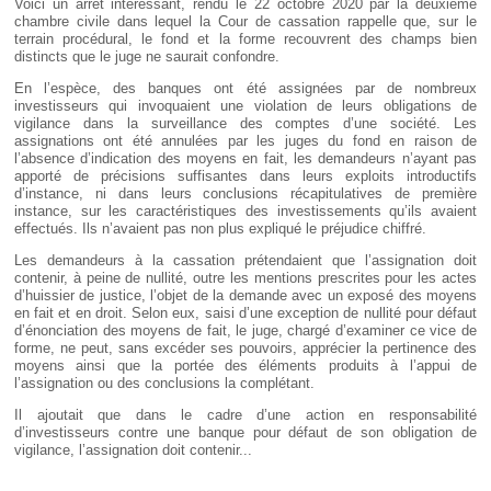
Voici un arrêt intéressant, rendu le 22 octobre 2020 par la deuxième
Déplier
chambre civile dans lequel la Cour de cassation rappelle que, sur le
Européen
terrain procédural, le fond et la forme recouvrent des champs bien
Déplier
distincts que le juge ne saurait confondre.
Immobilier
En l’espèce, des banques ont été assignées par de nombreux
Déplier
investisseurs qui invoquaient une violation de leurs obligations de
IP/IT
vigilance dans la surveillance des comptes d’une société. Les
et
Déplier
assignations ont été annulées par les juges du fond en raison de
Communication
Pénal
l’absence d’indication des moyens en fait, les demandeurs n’ayant pas
apporté de précisions suffisantes dans leurs exploits introductifs
Déplier
d’instance, ni dans leurs conclusions récapitulatives de première
Social
instance, sur les caractéristiques des investissements qu’ils avaient
Déplier
effectués. Ils n’avaient pas non plus expliqué le préjudice chiffré.
Avocat
Les demandeurs à la cassation prétendaient que l’assignation doit
contenir, à peine de nullité, outre les mentions prescrites pour les actes
d’huissier de justice, l’objet de la demande avec un exposé des moyens
en fait et en droit. Selon eux, saisi d’une exception de nullité pour défaut
d’énonciation des moyens de fait, le juge, chargé d’examiner ce vice de
forme, ne peut, sans excéder ses pouvoirs, apprécier la pertinence des
moyens ainsi que la portée des éléments produits à l’appui de
l’assignation ou des conclusions la complétant.
Il ajoutait que dans le cadre d’une action en responsabilité
d’investisseurs contre une banque pour défaut de son obligation de
vigilance, l’assignation doit contenir...