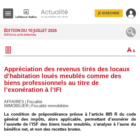
JE M'ABONNE
Menu
ÉDITION DU 10 JUILLET 2026
Éditions précédentes
R
e
c
h
e
r
c
Appréciation des revenus tirés des locaux
h
d’habitation loués meublés comme des
e
biens professionnels au titre de
l’exonération à l’IFI
AFFAIRES
Fiscalité
|
Déplier
IMMOBILIER
Fiscalité immobilière
|
Administratif
La condition de prépondérance prévue à l’article 885 R du code
Déplier
général des impôts, alors applicable, permettant d’exonérer de
Affaires
l’assiette de l’ISF des biens loués meublés, s’analyse à l’aune du
Déplier
bénéfice net, et non des recettes brutes.
Civil