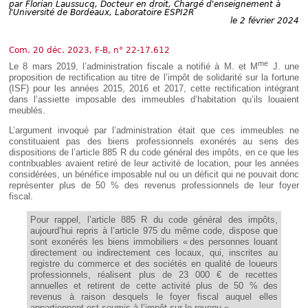
Déplier
par
Florian Laussucq, Docteur en droit, Chargé d'enseignement à
l'Université de Bordeaux, Laboratoire ESPI2R
Européen
le 2 février 2024
Déplier
Immobilier
Com. 20 déc. 2023, F-B, n° 22-17.612
Déplier
me
Le 8 mars 2019, l’administration fiscale a notifié à M. et M
J. une
IP/IT
proposition de rectification au titre de l’impôt de solidarité sur la fortune
et
Déplier
(ISF) pour les années 2015, 2016 et 2017, cette rectification intégrant
Communication
Pénal
dans l’assiette imposable des immeubles d’habitation qu’ils louaient
meublés.
Déplier
Social
L’argument invoqué par l’administration était que ces immeubles ne
constituaient pas des biens professionnels exonérés au sens des
Déplier
Avocat
dispositions de l’article 885 R du code général des impôts, en ce que les
contribuables avaient retiré de leur activité de location, pour les années
considérées, un bénéfice imposable nul ou un déficit qui ne pouvait donc
représenter plus de 50 % des revenus professionnels de leur foyer
fiscal.
Pour rappel, l’article 885 R du code général des impôts,
aujourd’hui repris à l’article 975 du même code, dispose que
sont exonérés les biens immobiliers « des personnes louant
directement ou indirectement ces locaux, qui, inscrites au
registre du commerce et des sociétés en qualité de loueurs
professionnels, réalisent plus de 23 000 € de recettes
annuelles et retirent de cette activité plus de 50 % des
revenus à raison desquels le foyer fiscal auquel elles
appartiennent est soumis à l’impôt sur le revenu ».