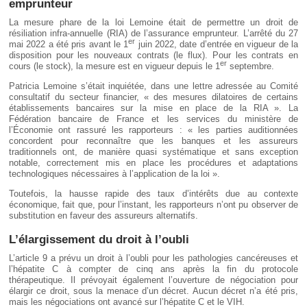
emprunteur
La mesure phare de la loi Lemoine était de permettre un droit de
résiliation infra-annuelle (RIA) de l’assurance emprunteur. L’arrêté du 27
er
mai 2022 a été pris avant le 1
juin 2022, date d’entrée en vigueur de la
disposition pour les nouveaux contrats (le flux). Pour les contrats en
er
cours (le stock), la mesure est en vigueur depuis le 1
septembre.
Patricia Lemoine s’était inquiétée, dans une lettre adressée au Comité
consultatif du secteur financier, « des mesures dilatoires de certains
établissements bancaires sur la mise en place de la RIA ». La
Fédération bancaire de France et les services du ministère de
l’Économie ont rassuré les rapporteurs : « les parties auditionnées
concordent pour reconnaître que les banques et les assureurs
traditionnels ont, de manière quasi systématique et sans exception
notable, correctement mis en place les procédures et adaptations
technologiques nécessaires à l’application de la loi ».
Toutefois, la hausse rapide des taux d’intérêts due au contexte
économique, fait que, pour l’instant, les rapporteurs n’ont pu observer de
substitution en faveur des assureurs alternatifs.
L’élargissement du droit à l’oubli
L’article 9 a prévu un droit à l’oubli pour les pathologies cancéreuses et
l’hépatite C à compter de cinq ans après la fin du protocole
thérapeutique. Il prévoyait également l’ouverture de négociation pour
élargir ce droit, sous la menace d’un décret. Aucun décret n’a été pris,
mais les négociations ont avancé sur l’hépatite C et le VIH.