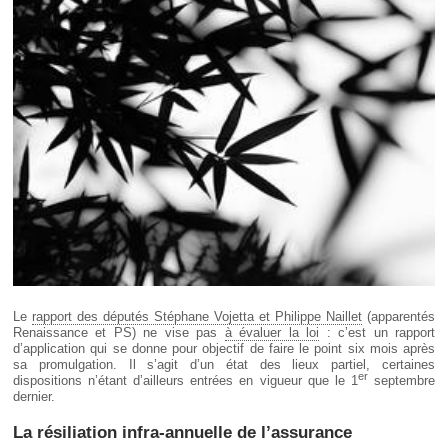
Déplier
Européen
Déplier
Immobilier
Déplier
IP/IT
et
Déplier
Communication
Pénal
Déplier
Social
Déplier
Avocat
Le
rapport des députés Stéphane Vojetta et Philippe Naillet
(apparentés
Renaissance et PS) ne vise pas
à évaluer la loi
: c’est un rapport
d’application qui se donne pour objectif de faire le point six mois après
sa promulgation. Il s’agit d’un état des lieux partiel, certaines
er
dispositions n’étant d’ailleurs entrées en vigueur que le 1
septembre
dernier.
La résiliation infra-annuelle de l’assurance