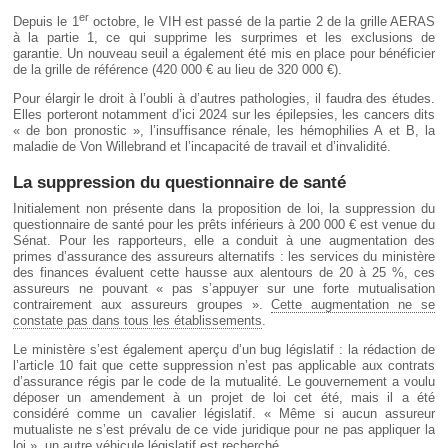
er
Depuis le 1
octobre, le VIH est passé de la partie 2 de la grille AERAS
à la partie 1, ce qui supprime les surprimes et les exclusions de
garantie. Un nouveau seuil a également été mis en place pour bénéficier
de la grille de référence (420 000 € au lieu de 320 000 €).
Pour élargir le droit à l’oubli à d’autres pathologies, il faudra des études.
Elles porteront notamment d’ici 2024 sur les épilepsies, les cancers dits
« de bon pronostic », l’insuffisance rénale, les hémophilies A et B, la
maladie de Von Willebrand et l’incapacité de travail et d’invalidité.
La suppression du questionnaire de santé
Initialement non présente dans la proposition de loi, la suppression du
questionnaire de santé pour les prêts inférieurs à 200 000 € est venue du
Sénat. Pour les rapporteurs, elle a conduit à une augmentation des
primes d’assurance des assureurs alternatifs : les services du ministère
des finances évaluent cette hausse aux alentours de 20 à 25 %, ces
assureurs ne pouvant « pas s’appuyer sur une forte mutualisation
contrairement aux assureurs groupes ».
Cette augmentation ne se
constate pas dans tous les établissements
.
Le ministère s’est également aperçu d’un bug législatif : la rédaction de
l’article 10 fait que cette suppression n’est pas applicable aux contrats
d’assurance régis par le code de la mutualité. Le gouvernement a voulu
déposer un amendement à un projet de loi cet été, mais il a été
considéré comme un cavalier législatif. « Même si aucun assureur
mutualiste ne s’est prévalu de ce vide juridique pour ne pas appliquer la
loi », un autre véhicule législatif est recherché.