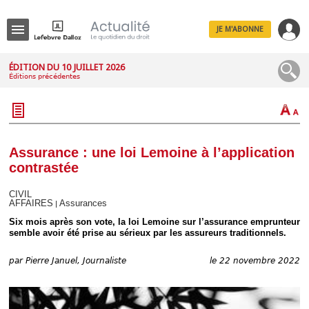
JE M'ABONNE
Menu
ÉDITION DU 10 JUILLET 2026
Éditions précédentes
R
e
c
h
e
r
c
Assurance : une loi Lemoine à l’application
h
contrastée
e
CIVIL
AFFAIRES
Assurances
|
Six mois après son vote, la loi Lemoine sur l’assurance emprunteur
Déplier
semble avoir été prise au sérieux par les assureurs traditionnels.
Administratif
Déplier
par
Pierre Januel, Journaliste
le 22 novembre 2022
Affaires
Déplier
Civil