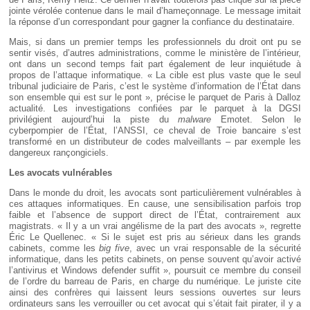
jointe vérolée contenue dans le mail d’hameçonnage. Le message imitait
la réponse d’un correspondant pour gagner la confiance du destinataire.
Mais, si dans un premier temps les professionnels du droit ont pu se
sentir visés, d’autres administrations, comme le ministère de l’intérieur,
ont dans un second temps fait part également de leur inquiétude à
propos de l’attaque informatique. « La cible est plus vaste que le seul
tribunal judiciaire de Paris, c’est le système d’information de l’État dans
son ensemble qui est sur le pont », précise le parquet de Paris à Dalloz
actualité. Les investigations confiées par le parquet à la DGSI
privilégient aujourd’hui la piste du
malware
Emotet. Selon le
cyberpompier de l’État, l’ANSSI, ce cheval de Troie bancaire s’est
transformé en un distributeur de codes malveillants – par exemple les
dangereux rançongiciels.
Les avocats vulnérables
Dans le monde du droit, les avocats sont particulièrement vulnérables à
ces attaques informatiques. En cause, une sensibilisation parfois trop
faible et l’absence de support direct de l’État, contrairement aux
magistrats. « Il y a un vrai angélisme de la part des avocats », regrette
Éric Le Quellenec. « Si le sujet est pris au sérieux dans les grands
cabinets, comme les
big five
, avec un vrai responsable de la sécurité
informatique, dans les petits cabinets, on pense souvent qu’avoir activé
l’antivirus et Windows defender suffit », poursuit ce membre du conseil
de l’ordre du barreau de Paris, en charge du numérique. Le juriste cite
ainsi des confrères qui laissent leurs sessions ouvertes sur leurs
ordinateurs sans les verrouiller ou cet avocat qui s’était fait pirater, il y a