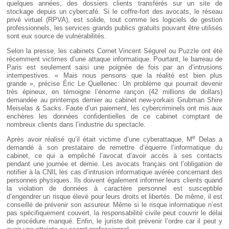
quelques années, des dossiers clients transférés sur un site de
stockage depuis un cybercafé. Si le coffre-fort des avocats, le réseau
privé virtuel (RPVA), est solide, tout comme les logiciels de gestion
professionnels, les services grands publics gratuits pouvant être utilisés
sont eux source de vulnérabilités.
Selon la presse, les cabinets Cornet Vincent Ségurel ou Puzzle ont été
récemment victimes d’une attaque informatique. Pourtant, le barreau de
Paris est seulement saisi une poignée de fois par an d’intrusions
intempestives. « Mais nous pensons que la réalité est bien plus
grande », précise Éric Le Quellenec. Un problème qui pourrait devenir
très épineux, en témoigne l’énorme rançon (42 millions de dollars)
demandée au printemps dernier au cabinet new-yorkais Grubman Shire
Meiselas & Sacks. Faute d’un paiement, les cybercriminels ont mis aux
enchères les données confidentielles de ce cabinet comptant de
nombreux clients dans l’industrie du spectacle.
e
Après avoir réalisé qu’il était victime d’une cyberattaque, M
Delas a
demandé à son prestataire de remettre d’équerre l’informatique du
cabinet, ce qui a empêché l’avocat d’avoir accès à ses contacts
pendant une journée et demie. Les avocats français ont l’obligation de
notifier à la CNIL les cas d’intrusion informatique avérée concernant des
personnes physiques. Ils doivent également informer leurs clients quand
la violation de données à caractère personnel est susceptible
d’engendrer un risque élevé pour leurs droits et libertés. De même, il est
conseillé de prévenir son assureur. Même si le risque informatique n’est
pas spécifiquement couvert, la responsabilité civile peut couvrir le délai
de procédure manqué. Enfin, le juriste doit prévenir l’ordre car il peut y