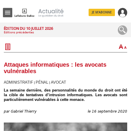
JE M'ABONNE
Menu
ÉDITION DU 10 JUILLET 2026
Éditions précédentes
R
e
c
h
e
r
c
Attaques informatiques : les avocats
h
vulnérables
e
ADMINISTRATIF
PÉNAL
AVOCAT
|
|
La semaine dernière, des personnalités du monde du droit ont été
la cible de tentatives d’intrusion informatiques. Les avocats sont
Déplier
particulièrement vulnérables à cette menace.
Administratif
Déplier
par
Gabriel Thierry
le 16 septembre 2020
Affaires
Déplier
Civil