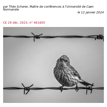
Déplier
Européen
par
Théo Scherer, Maître de conférences à l’Université de Caen
Normandie
Déplier
le 12 janvier 2024
Immobilier
Déplier
CE 29 déc. 2023, n° 461605
IP/IT
et
Déplier
Communication
Pénal
Déplier
Social
Déplier
Avocat