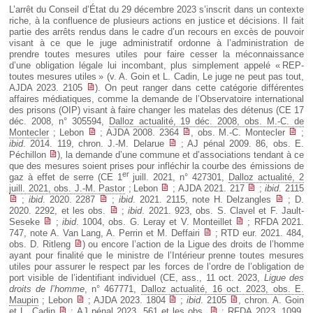
L’arrêt du Conseil d’État du 29 décembre 2023 s’inscrit dans un contexte
riche, à la confluence de plusieurs actions en justice et décisions. Il fait
partie des arrêts rendus dans le cadre d’un recours en excès de pouvoir
visant à ce que le juge administratif ordonne à l’administration de
prendre toutes mesures utiles pour faire cesser la méconnaissance
d’une obligation légale lui incombant, plus simplement appelé « REP-
toutes mesures utiles » (v. A. Goin et L. Cadin, Le juge ne peut pas tout,
AJDA 2023. 2105
). On peut ranger dans cette catégorie différentes
affaires médiatiques, comme la demande de l’Observatoire international
des prisons (OIP) visant à faire changer les matelas des détenus (CE 17
déc. 2008, n° 305594,
Dalloz actualité, 19 déc. 2008, obs. M.-C. de
Montecler
; Lebon
; AJDA 2008. 2364
, obs. M.-C. Montecler
;
ibid
. 2014. 119, chron. J.-M. Delarue
; AJ pénal 2009. 86, obs. E.
Péchillon
), la demande d’une commune et d’associations tendant à ce
que des mesures soient prises pour infléchir la courbe des émissions de
er
gaz à effet de serre (CE 1
juill. 2021, n° 427301,
Dalloz actualité, 2
juill. 2021, obs. J.-M. Pastor
; Lebon
; AJDA 2021. 217
;
ibid
. 2115
;
ibid
. 2020. 2287
;
ibid
. 2021. 2115, note H. Delzangles
; D.
2020. 2292, et les obs.
;
ibid
. 2021. 923, obs. S. Clavel et F. Jault-
Seseke
;
ibid
. 1004, obs. G. Leray et V. Monteillet
; RFDA 2021.
747, note A. Van Lang, A. Perrin et M. Deffairi
; RTD eur. 2021. 484,
obs. D. Ritleng
) ou encore l’action de la Ligue des droits de l’homme
ayant pour finalité que le ministre de l’Intérieur prenne toutes mesures
utiles pour assurer le respect par les forces de l’ordre de l’obligation de
port visible de l’identifiant individuel (CE, ass., 11 oct. 2023,
Ligue des
droits de l’homme
, n° 467771,
Dalloz actualité, 16 oct. 2023, obs. E.
Maupin
; Lebon
; AJDA 2023. 1804
;
ibid
. 2105
, chron. A. Goin
et L. Cadin
; AJ pénal 2023. 561 et les obs.
; RFDA 2023. 1099,