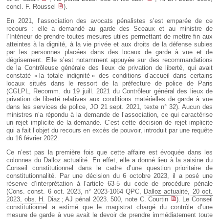
concl. F. Roussel
).
En 2021, l’association des avocats pénalistes s’est emparée de ce
recours : elle a demandé au garde des Sceaux et au ministre de
l’Intérieur de prendre toutes mesures utiles permettant de mettre fin aux
atteintes à la dignité, à la vie privée et aux droits de la défense subies
par les personnes placées dans des locaux de garde à vue et de
dégrisement. Elle s’est notamment appuyée sur des recommandations
de la Contrôleuse générale des lieux de privation de liberté, qui avait
constaté « la totale indignité » des conditions d’accueil dans certains
locaux situés dans le ressort de la préfecture de police de Paris
(CGLPL, Recomm. du 19 juill. 2021 du Contrôleur général des lieux de
privation de liberté relatives aux conditions matérielles de garde à vue
dans les services de police, JO 21 sept. 2021, texte n° 32). Aucun des
ministres n’a répondu à la demande de l’association, ce qui caractérise
un rejet implicite de la demande. C’est cette décision de rejet implicite
qui a fait l’objet du recours en excès de pouvoir, introduit par une requête
du 16 février 2022.
Ce n’est pas la première fois que cette affaire est évoquée dans les
colonnes du Dalloz actualité. En effet, elle a donné lieu à la saisine du
Conseil constitutionnel dans le cadre d’une question prioritaire de
constitutionnalité. Par une décision du 6 octobre 2023, il a posé une
réserve d’interprétation à l’article 63-5 du code de procédure pénale
(Cons. const. 6 oct. 2023, n° 2023-1064 QPC,
Dalloz actualité, 20 oct.
2023, obs. H. Diaz
; AJ pénal 2023. 500, note C. Courtin
). Le Conseil
constitutionnel a estimé que le magistrat chargé du contrôle d’une
mesure de garde à vue avait le devoir de prendre immédiatement toute