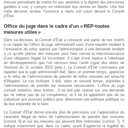
mesure permettant de mettre fin aux atteintes à la dignité des personnes
gardées à vue, y compris en ordonnant leur remise en liberté. Une fois
cette décision rendue, l’instance a repris son cours devant le Conseil
d’État.
Office du juge dans le cadre d’un « REP-toutes
mesures utiles »
Dans sa décision, le Conseil d’État a consacré une partie de ses motifs
à un rappel de l’office du juge administratif saisi d’une requête tendant à
l’annulation du refus opposé par l’administration à une demande tendant
à ce qu’elle prenne des mesures pour faire cesser la méconnaissance
d’une obligation légale lui incombant. Il s’agit d’une reprise à l’identique
de développements que l’on retrouve dans l’arrêt
Ligue des droits de
l’homme
du 11 octobre 2023 (préc.). Le Conseil d’État commence par
rappeler que le juge administratif doit, dans un premier temps, apprécier
si le refus de l’administration de prendre de telles mesures est entaché
d’illégalité. Le cas échéant, il doit, dans un second temps, enjoindre à
l’administration de prendre les mesures nécessaires. L’office du juge
connaît toutefois deux limites : il ne doit pas statuer sur une demande
qui ne relève pas de sa compétence, et il ne lui appartient pas de se
substituer aux pouvoirs publics pour déterminer une politique publique ou
de leur enjoindre de le faire.
Le Conseil d’État donne ensuite plus de précisions sur l’appréciation du
caractère illégal du refus de l’administration de prendre des mesures
(consid. 6) et sur les mesures qui peuvent être ordonnées (consid. 7). Il
indique notamment que, dans ce cadre, avant d’apprécier la légalité du