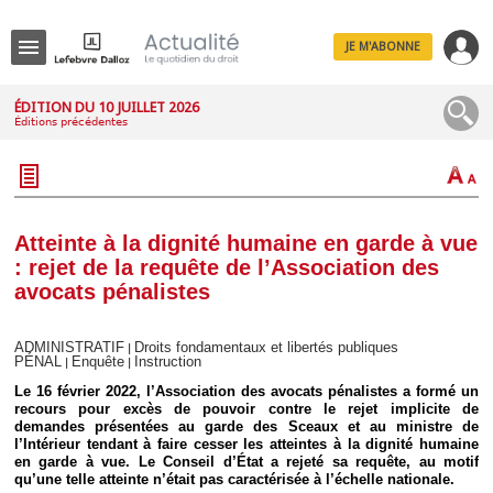
JE M'ABONNE
Menu
ÉDITION DU 10 JUILLET 2026
Éditions précédentes
R
e
c
h
e
r
c
Atteinte à la dignité humaine en garde à vue
h
: rejet de la requête de l’Association des
e
avocats pénalistes
ADMINISTRATIF
Droits fondamentaux et libertés publiques
|
PÉNAL
Enquête
Instruction
|
|
Déplier
Administratif
Le 16 février 2022, l’Association des avocats pénalistes a formé un
recours pour excès de pouvoir contre le rejet implicite de
Déplier
Affaires
demandes présentées au garde des Sceaux et au ministre de
l’Intérieur tendant à faire cesser les atteintes à la dignité humaine
Déplier
en garde à vue. Le Conseil d’État a rejeté sa requête, au motif
Civil
qu’une telle atteinte n’était pas caractérisée à l’échelle nationale.