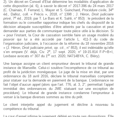
2). Un décret en Conseil d’État détermine les modalités d’application de
cette disposition (al. 6), à savoir le décret n° 2017-396 du 24 mars 2017
e
(C. Chainais, F. Ferrand, L. Mayer et S. Guinchard,
Procédure civile
, 34
éd., Dalloz, coll. « Précis », 2018, n° 1398 ; J. Héron,
Droit judiciaire
e
privé
, 7
éd., 2019, par T. Le Bars et K. Sahli, n° 853) : le président de la
formation ou le conseiller rapporteur indique les chefs du dispositif de la
décision attaquée susceptibles d’être atteints par la cassation et peut
demander aux parties de communiquer toute pièce utile à la décision. Si
« pour l’instant, la Cour de cassation semble faire un usage modéré du
pouvoir qui lui a été accordé par l’article L. 411-3 du code de
l’organisation judiciaire, à l’occasion de la réforme du 18 novembre 2016
» (J. Héron,
Droit judiciaire privé, op. cit.
, n° 853), il est indéniable qu’elle
e
s’en empare (V. déjà, Civ. 2
, 17 sept. 2020, n° 19-15.814 F-P+B+I,
er
Lexbase avocats n° 307 du 1
oct. 2020, N4714BYA, C. Bléry).
Une banque assigne un client emprunteur devant le tribunal de grande
instance de Marseille. Celui-ci soulève l’incompétence de ce tribunal au
profit de la juridiction monégasque. Le juge de la mise en état, par une
ordonnance du 18 avril 2016, déclare le tribunal marseillais compétent
pour statuer sur la demande en paiement de la banque. L’ordonnance ne
fait l’objet d’aucun appel (alors que l’art. 776, al. 3, 2°, permettait l’appel
immédiat des ordonnances du JME statuant sur une exception de
procédure). Le tribunal de grande instance condamne l’emprunteur à
verser à la banque diverses sommes au titre du prêt.
Le client interjette appel du jugement et décline à nouveau la
compétence du tribunal.
La cour d’appel infirme le jugement déféré en toute ses dispositions. Elle