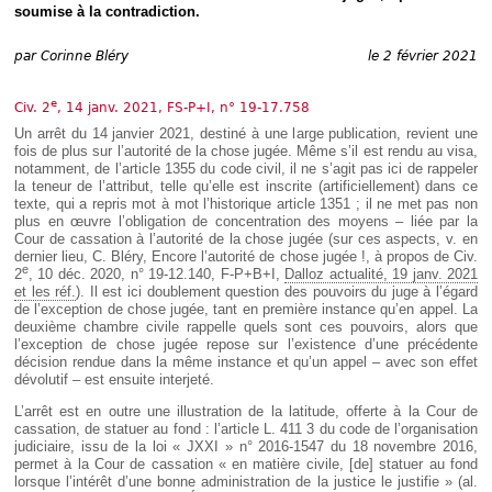
Déplier
soumise à la contradiction.
Européen
Déplier
par
Corinne Bléry
le 2 février 2021
Immobilier
Déplier
e
Civ. 2
, 14 janv. 2021, FS-P+I, n° 19-17.758
IP/IT
et
Un arrêt du 14 janvier 2021, destiné à une large publication, revient une
Déplier
Communication
fois de plus sur l’autorité de la chose jugée. Même s’il est rendu au visa,
Pénal
notamment, de l’article 1355 du code civil, il ne s’agit pas ici de rappeler
Déplier
la teneur de l’attribut, telle qu’elle est inscrite (artificiellement) dans ce
Social
texte, qui a repris mot à mot l’historique article 1351 ; il ne met pas non
plus en œuvre l’obligation de concentration des moyens – liée par la
Déplier
Cour de cassation à l’autorité de la chose jugée (sur ces aspects, v. en
Avocat
dernier lieu, C. Bléry, Encore l’autorité de chose jugée !, à propos de Civ.
e
2
, 10 déc. 2020, n° 19-12.140, F-P+B+I,
Dalloz actualité, 19 janv. 2021
et les réf.
). Il est ici doublement question des pouvoirs du juge à l’égard
de l’exception de chose jugée, tant en première instance qu’en appel. La
deuxième chambre civile rappelle quels sont ces pouvoirs, alors que
l’exception de chose jugée repose sur l’existence d’une précédente
décision rendue dans la même instance et qu’un appel – avec son effet
dévolutif – est ensuite interjeté.
L’arrêt est en outre une illustration de la latitude, offerte à la Cour de
cassation, de statuer au fond : l’article L. 411 3 du code de l’organisation
judiciaire, issu de la loi « JXXI » n° 2016-1547 du 18 novembre 2016,
permet à la Cour de cassation « en matière civile, [de] statuer au fond
lorsque l’intérêt d’une bonne administration de la justice le justifie » (al.