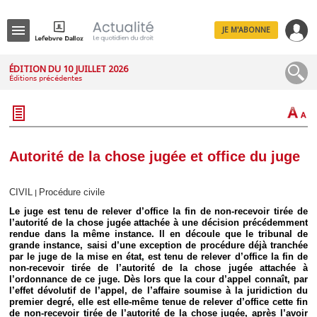
JE M'ABONNE
Menu
ÉDITION DU 10 JUILLET 2026
Éditions précédentes
R
e
c
h
e
r
c
Autorité de la chose jugée et office du juge
h
e
CIVIL
Procédure civile
|
Le juge est tenu de relever d’office la fin de non-recevoir tirée de
l’autorité de la chose jugée attachée à une décision précédemment
rendue dans la même instance. Il en découle que le tribunal de
Déplier
grande instance, saisi d’une exception de procédure déjà tranchée
Administratif
par le juge de la mise en état, est tenu de relever d’office la fin de
Déplier
non-recevoir tirée de l’autorité de la chose jugée attachée à
Affaires
l’ordonnance de ce juge. Dès lors que la cour d’appel connaît, par
l’effet dévolutif de l’appel, de l’affaire soumise à la juridiction du
Déplier
premier degré, elle est elle-même tenue de relever d’office cette fin
Civil
de non-recevoir tirée de l’autorité de la chose jugée, après l’avoir