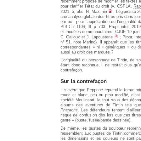
récemment proposé de modifier les textes en 
pour clarifier l’état du droit (v. CSPLA,
Rapp
2021. 5, obs. N. Maximin
; Légipresse 20
une analyse globale des titres pris dans leu
par ex., pour l’appréciation de l’originalit
PIBD n° 1104, III, p. 703 ; Propr. intell. 201
et modèles communautaires, CJUE 19 juin
C. Galloux et J. Lapousterle
; Propr. int
n° 51, note Marino). Il apparaît que les t
correspondantes » ni « génériques » ou de
aussi au droit des marques ?
L’originalité du personnage de Tintin, de s
étant donc reconnue, il ne restait plus qu
contrefaçon.
Sur la contrefaçon
Il s’avère que Peppone reprend la forme ori
rouge et blanc, peu ou prou modifié, ains
société Moulinsart, le tout sous des dénomi
albums des aventures de Tintin tels q
Pharaons
. Les défendeurs tentent d’aille
risque de confusion dès lors que ces titr
genre » (buste, fusée/bande dessinée).
De même, les bustes du sculpteur reprenne
ressemblent aux bustes de Tintin commercia
les dimensions et les couleurs ne sont p