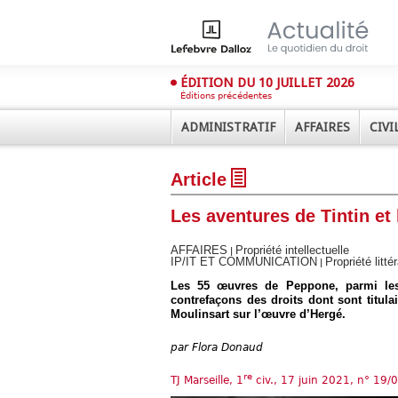
ÉDITION DU 10 JUILLET 2026
Éditions précédentes
ADMINISTRATIF
AFFAIRES
CIVI
Article
Les aventures de Tintin e
AFFAIRES
Propriété intellectuelle
|
IP/IT ET COMMUNICATION
Propriété littér
|
Les 55 œuvres de Peppone, parmi lesq
Déplier
Administratif
contrefaçons des droits dont sont titulai
Moulinsart sur l’œuvre d’Hergé.
Déplier
Affaires
par
Flora Donaud
Déplier
Civil
re
TJ Marseille, 1
civ., 17 juin 2021, n° 19
Déplier