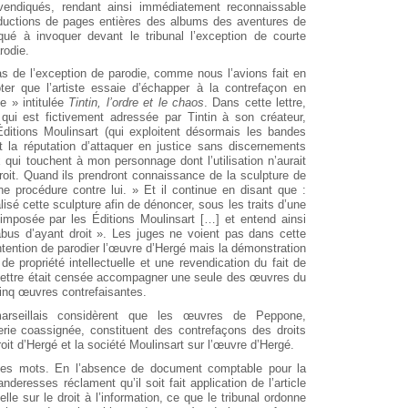
vendiqués, rendant ainsi immédiatement reconnaissable
productions de pages entières des albums des aventures de
qué à invoquer devant le tribunal l’exception de courte
rodie.
cas de l’exception de parodie, comme nous l’avions fait en
oter que l’artiste essaie d’échapper à la contrefaçon en
e » intitulée
Tintin, l’ordre et le chaos
. Dans cette lettre,
 qui est fictivement adressée par Tintin à son créateur,
 Éditions Moulinsart (qui exploitent désormais les bandes
t la réputation d’attaquer en justice sans discernements
qui touchent à mon personnage dont l’utilisation n’aurait
roit. Quand ils prendront connaissance de la sculpture de
ne procédure contre lui. » Et il continue en disant que :
lisé cette sculpture afin de dénoncer, sous les traits d’une
e, imposée par les Éditions Moulinsart […] et entend ainsi
bus d’ayant droit ». Les juges ne voient pas dans cette
tention de parodier l’œuvre d’Hergé mais la démonstration
e propriété intellectuelle et une revendication du fait de
te lettre était censée accompagner une seule des œuvres du
cinq œuvres contrefaisantes.
arseillais considèrent que les œuvres de Peppone,
erie coassignée, constituent des contrefaçons des droits
roit d’Hergé et la société Moulinsart sur l’œuvre d’Hergé.
ques mots. En l’absence de document comptable pour la
nderesses réclament qu’il soit fait application de l’article
elle sur le droit à l’information, ce que le tribunal ordonne