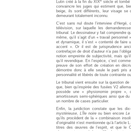
e
Lutin créé à la fin du XIX
siècle et tombé 
convaincre les juges qui estiment que, bi
beige, ils sont différents, leur visage se
demeurant totalement inconnu.
C’est sans nul doute l’interview d’Hergé,
télévision, sur laquelle les demanderesse
tribunal. Le dessinateur y fait comprendre que
même, qu’il s’agit d’un « travail personnel 
et dynamique, il s’est « contenté de faire 
accent ». Or il est de jurisprudence an
contrefaçon de droit d’auteur n’a pas l’oblig
notion empreinte de subjectivité, mais qu’il
qu’il revendique. En l’espèce, c’est comme
preuve de son effort de création en décri
démontre donc à elle seule le parti pris a
personnalité et libérés de toute contrainte o
Le tribunal vient ensuite sur la question de 
que, bien qu’inspirée des fusées V2 allem
possède une « physionomie propre », c
amortisseurs semi-sphériques ainsi que du 
un nombre de cases particulier.
Enfin, la juridiction constate que les d
mystérieuse
,
L’Île noire
ou bien encore
Le
qu’ils procèdent de la « combinaison insoli
d’originalité n’est mentionnée qu’à l’article 
titres des œuvres de l’esprit, et que le Co