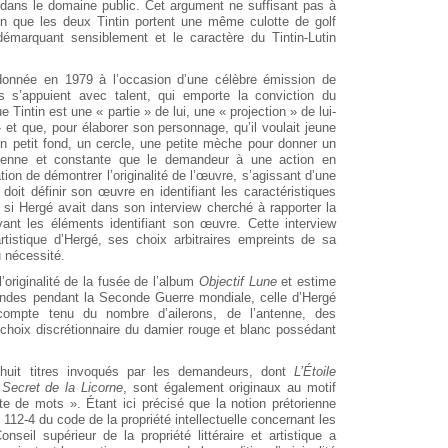
dans le domaine public. Cet argument ne suffisant pas à
en que les deux Tintin portent une même culotte de golf
 démarquant sensiblement et le caractère du Tintin-Lutin
 donnée en 1979 à l’occasion d’une célèbre émission de
s s’appuient avec talent, qui emporte la conviction du
 Tintin est une « partie » de lui, une « projection » de lui-
» et que, pour élaborer son personnage, qu’il voulait jeune
un petit fond, un cercle, une petite mèche pour donner un
cienne et constante que le demandeur à une action en
ation de démontrer l’originalité de l’œuvre, s’agissant d’une
 doit définir son œuvre en identifiant les caractéristiques
 si Hergé avait dans son interview cherché à rapporter la
vant les éléments identifiant son œuvre. Cette interview
rtistique d’Hergé, ses choix arbitraires empreints de sa
u nécessité.
l’originalité de la fusée de l’album
Objectif Lune
et estime
andes pendant la Seconde Guerre mondiale, celle d’Hergé
ompte tenu du nombre d’ailerons, de l’antenne, des
choix discrétionnaire du damier rouge et blanc possédant
ix-huit titres invoqués par les demandeurs, dont
L’Étoile
 Secret de la Licorne
, sont également originaux au motif
te de mots ». Étant ici précisé que la notion prétorienne
L. 112-4 du code de la propriété intellectuelle concernant les
nseil supérieur de la propriété littéraire et artistique a