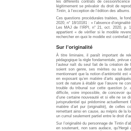
les différents contrats de cession/licence
légitimement se prévaloir du droit de repr
Tintin
, à l’exception de l’édition des albums.
Ces questions procédurales traitées, le fond
2020, n° 18/10181 : « l’absence d’originalit
Les MAJ de l’IRPI, n° 21, oct. 2020, p. 12
appartient « de vérifier si le modèle reve
rechercher en quoi le modèle est contrefait [
Sur l’originalité
À titre liminaire, il paraît important de r
pédagogique la règle fondamentale, prévue dè
l’auteur naît du seul fait de la création d
soient son genre, ses mérites ou sa desti
mentionnant que la notion d’antériorité est «
en exposant qu’en matière d’arts appliqués
sont de nature à établir que l’œuvre ne cons
trouble du tribunal sur cette question (v.
difficile, voire impossible, de concevoir q
d’une certaine nouveauté et si elle ne se d
jurisprudentiel qui prédomine actuellement 
matière d’art pur (originalité), de celles 
remettant ainsi en cause, au mépris de la log
un cumul seulement partiel entre le droit d’a
Sur l’originalité du personnage de Tintin d’
en soutenant, non sans audace, qu’Hergé a