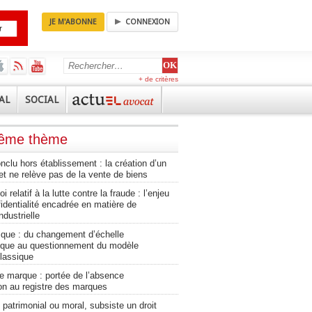
JE M'ABONNE
CONNEXION
+ de critères
AL
SOCIAL
même thème
nclu hors établissement : la création d’un
net ne relève pas de la vente de biens
oi relatif à la lutte contre la fraude : l’enjeu
identialité encadrée en matière de
ndustrielle
tique : du changement d’échelle
ique au questionnement du modèle
classique
e marque : portée de l’absence
ion au registre des marques
 patrimonial ou moral, subsiste un droit