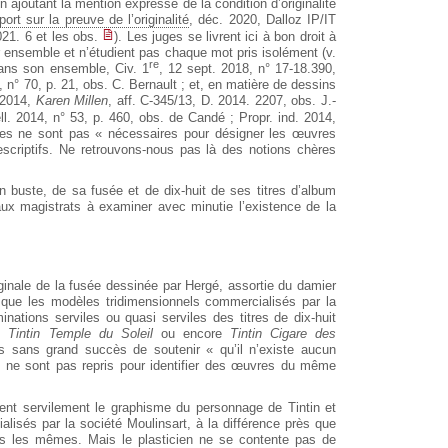
ajoutant la mention expresse de la condition d’originalité
ort sur la preuve de l’originalité
, déc. 2020, Dalloz IP/IT
21. 6 et les obs.
). Les juges se livrent ici à bon droit à
r ensemble et n’étudient pas chaque mot pris isolément (v.
re
é dans son ensemble, Civ. 1
, 12 sept. 2018, n° 17-18.390,
9, n° 70, p. 21, obs. C. Bernault ; et, en matière de dessins
 2014,
Karen Millen
, aff. C-345/13, D. 2014. 2207, obs. J.-
ell. 2014, n° 53, p. 460, obs. de Candé ; Propr. ind. 2014,
itres ne sont pas « nécessaires pour désigner les œuvres
scriptifs. Ne retrouvons-nous pas là des notions chères
on buste, de sa fusée et de dix-huit de ses titres d’album
’aux magistrats à examiner avec minutie l’existence de la
ginale de la fusée dessinée par Hergé, assortie du damier
i que les modèles tridimensionnels commercialisés par la
nations serviles ou quasi serviles des titres de dix-huit
ue
Tintin Temple du Soleil
ou encore
Tintin Cigare des
urs sans grand succès de soutenir « qu’il n’existe aucun
es ne sont pas repris pour identifier des œuvres du même
nt servilement le graphisme du personnage de Tintin et
lisés par la société Moulinsart, à la différence près que
as les mêmes. Mais le plasticien ne se contente pas de