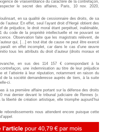
’exigence de vraisemblance du caractère de la contrefaçon,
respecter le secret des affaires, Paris, 10 nov. 2020,
Moulinsart, en sa qualité de cessionnaire des droits, de sa
de l’auteur. En effet, seul l’ayant droit d’Hergé obtient des
de préjudice, le droit moral étant perpétuel, inaliénable,
-1 du code de la propriété intellectuelle et ne pouvant se
icence. Observation faite que les magistrats relèvent, de
l’auteur qui, […] en tout état de cause ne peut être exercé
paraît en effet incomplet, car dans le cas d’une œuvre
initio
tous les attributs du droit d’auteur (droits moraux et
 revanche, en sus des 114 157 € correspondant à la
contrefaçon, une indemnisation au titre de leur préjudice
e et l’atteinte à leur réputation, notamment en raison du
rd de la société demanderesse auprès de tiers, à la suite
lle-ci.
as à sa première affaire portant sur la défense des droits
0 mai dernier devant le tribunal judiciaire de Rennes (v.
 la liberté de création artistique, elle triomphe aujourd’hui
 de rebondissements nous attendent encore puisque cette
d’appel.