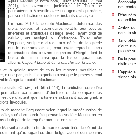
Après Rennes (v. notre note,
Dalloz actualité, 25 mai
économiqu
2021
), les aventures judiciaires de Tintin se
des photo
poursuivent à Marseille avec un jugement qui mérite,
Rémunérat
par son didactisme, quelques instants d’analyse.
reconditi
En mars 2019, la société Moulinsart, détentrice des
Action en 
droits dérivés et secondaires relatifs aux œuvres
dans la vi
littéraires et artistiques d’Hergé, avec l’ayant droit de
celui-ci, ont assigné M. Christophe Tixier,
alias
Jeux vidéo
Peppone, sculpteur aixois, aux côtés de la galerie
d’auteur 
qui le commercialisait, pour avoir reproduit sans
prohibé s
autorisation des œuvres originales d’Hergé, dont le
buste de Tintin ainsi que la fusée figurant aux
De la pres
albums
Objectif Lune
et
On a marché sur la Lune
.
civile en 
r et la galerie usent de tous les moyens possibles et
L’apprécia
e, d’une part, nuls l’assignation ainsi que le procès-verbal
signes sim
vable à agir la société Moulinsart.
e civile (C. civ., art. 56 et 114), la juridiction considère
i permettant parfaitement d’identifier et de comparer les
es, ce d’autant que l’artiste ne subissant aucun grief, a
droits invoqués.
ers de manche l’argument selon lequel le procès-verbal de
a déloyauté dont aurait fait preuve la société Moulinsart en
lors du dépôt de la requête aux fins de saisie.
 Marseille rejette la fin de non-recevoir tirée du défaut de
 estimant qu’au regard du droit belge, auquel sont soumis