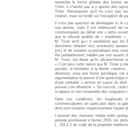
reprendre la forme globale des bustes re
Tintin, il n’hésite pas à y ajouter des re
Tintin. Remarquons qu’il ne s’est pas ris
citation, mais se fonde sur l’exception de pa
Il n’est pas question de développer ici le 
mai dernier, mais il est intéressant de n
communiquant au débat une « lettre ouvert
que le tribunal qualifie de « manifeste »,
M. Tixier écrit qu’« il semblerait que les
dessinées relatant mes aventures) auraien
(
sic
) et de manière systématique tous ceux 
été préalablement validée par vos ayants d
M. Tixier, nul doute qu’ils déclencheront u
« C’est pour cette raison que M. Tixier a réa
parodie, la limitation à la liberté créatric
dénoncer, sous une forme parodique, cet a
argumentation la preuve d’une quelconque in
d’une véritable « remise en cause du droit d
pouvoir s’en affranchir ». De surcroît, cet
sculpteur et non l’ensemble des cinquante-
Dans ces conditions, les magistrats m
commercialisées en particulier dans la gal
dont sont titulaires respectivement l’ayant d
L’arsenal des mesures mérite enfin quel
période postérieure à février 2019, les dema
L. 331-1-2 du code de la propriété intellectu