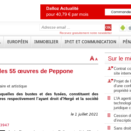
Recevez gratuitement notre newsletter
L
EUROPÉEN
IMMOBILIER
IP/IT ET COMMUNICATION
PÉN
Sur le 
Contrat co
t les 55 œuvres de Peppone
site inter
Projet de l
d’une conf
aire et artistique
propriété i
uelles des bustes et des fusées, constituent des
L’IA agen
res respectivement l’ayant droit d’Hergé et la société
technolog
juridique 
le 1 juillet 2021
Cession d
d’inscript
/03947
Sans droit