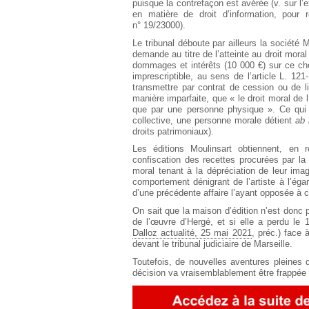
puisque la contrefaçon est avérée (v. sur l
en matière de droit d’information, pour 
n° 19/23000).
Le tribunal déboute par ailleurs la société 
demande au titre de l’atteinte au droit moral 
dommages et intérêts (10 000 €) sur ce chef 
imprescriptible, au sens de l’article L. 121
transmettre par contrat de cession ou de l
manière imparfaite, que « le droit moral de 
que par une personne physique ». Ce qui 
collective, une personne morale détient
ab 
droits patrimoniaux).
Les éditions Moulinsart obtiennent, en
confiscation des recettes procurées par la 
moral tenant à la dépréciation de leur imag
comportement dénigrant de l’artiste à l’éga
d’une précédente affaire l’ayant opposée à ce
On sait que la maison d’édition n’est donc p
de l’œuvre d’Hergé, et si elle a perdu le 1
Dalloz actualité, 25 mai 2021
, préc.) face à
devant le tribunal judiciaire de Marseille.
Toutefois, de nouvelles aventures pleines
décision va vraisemblablement être frappée 