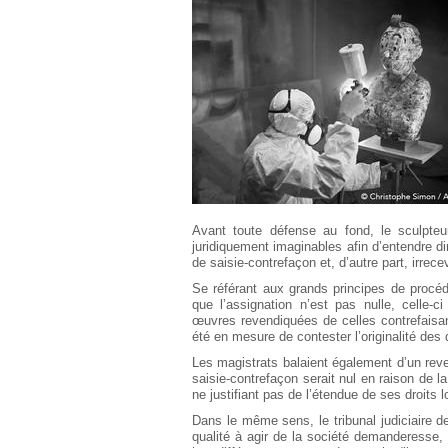
Européen
Déplier
Immobilier
Déplier
IP/IT
et
Déplier
Communication
Pénal
Déplier
Social
Déplier
Avocat
Avant toute défense au fond, le sculpteu
juridiquement imaginables afin d’entendre dir
de saisie-contrefaçon et, d’autre part, irrece
Se référant aux grands principes de procédur
que l’assignation n’est pas nulle, celle-c
œuvres revendiquées de celles contrefaisant
été en mesure de contester l’originalité des 
Les magistrats balaient également d’un rev
saisie-contrefaçon serait nul en raison de l
ne justifiant pas de l’étendue de ses droits 
Dans le même sens, le tribunal judiciaire de
qualité à agir de la société demanderesse,