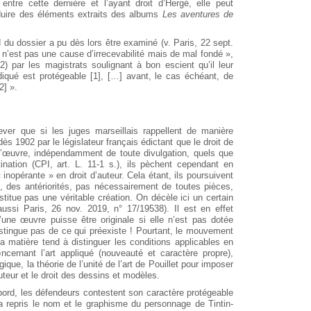
 entre cette dernière et l’ayant droit d’Hergé, elle peut
oduire des éléments extraits des albums
Les aventures de
 du dossier a pu dès lors être examiné (v. Paris, 22 sept.
é n’est pas une cause d’irrecevabilité mais de mal fondé »,
) par les magistrats soulignant à bon escient qu’il leur
ndiqué est protégeable [1], […] avant, le cas échéant, de
2] ».
elever que si les juges marseillais rappellent de manière
s 1902 par le législateur français édictant que le droit de
e l’œuvre, indépendamment de toute divulgation, quels que
nation (CPI, art. L. 11-1 s.), ils pèchent cependant en
 inopérante » en droit d’auteur. Cela étant, ils poursuivent
, des antériorités, pas nécessairement de toutes pièces,
titue pas une véritable création. On décèle ici un certain
 aussi Paris, 26 nov. 2019, n° 17/19538). Il est en effet
u’une œuvre puisse être originale si elle n’est pas dotée
istingue pas de ce qui préexiste ! Pourtant, le mouvement
la matière tend à distinguer les conditions applicables en
concernant l’art appliqué (nouveauté et caractère propre),
ique, la théorie de l’unité de l’art de Pouillet pour imposer
uteur et le droit des dessins et modèles.
abord, les défendeurs contestent son caractère protégeable
 repris le nom et le graphisme du personnage de Tintin-