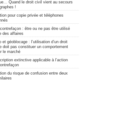
e… Quand le droit civil vient au secours
graphes !
ion pour copie privée et téléphones
onnés
contrefaçon : être ou ne pas être utilisé
e des affaires
 et géoblocage : l’utilisation d’un droit
ne doit pas constituer un comportement
ur le marché
cription extinctive applicable à l’action
contrefaçon
tion du risque de confusion entre deux
ilaires