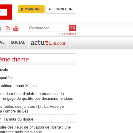
JE M'ABONNE
CONNEXION
+ de critères
AL
SOCIAL
même thème
ivale
eportées
édition: mardi 30 juin
on du métier d’arbitre international, la
mme gage de qualité des décisions rendues
 tables des juristes (1) : La Réserve
à l’ombre du Lez
, l’amour du risque
isite des lieux de privation de liberté : une
ontrainte mais bienvenue