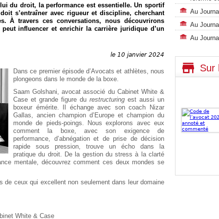
 du droit, la performance est essentielle. Un sportif
Au Journal
oit s’entraîner avec rigueur et discipline, cherchant
s. À travers ces conversations, nous découvrirons
Au Journal
eut influencer et enrichir la carrière juridique d’un
Au Journal
le 10 janvier 2024
Sur 
Dans ce premier épisode d’Avocats et athlètes, nous
plongeons dans le monde de la boxe.
Saam Golshani, avocat associé du Cabinet White &
Case et grande figure du
restructuring
est aussi un
boxeur émérite. Il échange avec son coach Nizar
Gallas, ancien champion d’Europe et champion du
monde de pieds-poings. Nous explorons avec eux
comment la boxe, avec son exigence de
performance, d’abnégation et de prise de décision
rapide sous pression, trouve un écho dans la
pratique du droit. De la gestion du stress à la clarté
durance mentale, découvrez comment ces deux mondes se
res de ceux qui excellent non seulement dans leur domaine
abinet White & Case