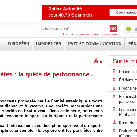
Recevez gratuitement notre newsletter
L
EUROPÉEN
IMMOBILIER
IP/IT ET COMMUNICATION
PÉN
Sur le 
Pause est
tes : la quête de performance -
Éditions r
Prochaine 
Féminisati
 podcasts proposée par Le Comité stratégique avocats
parité co
uotidienne et Allyteams, une société rassemblant une
Les bonnes
sportifs de haut niveau. Dans cette série, nous vous
Rimbaud, 
t rencontre le sport, où la rigueur et la performance
Kami Haeri
ant intensément une discipline sportive et un sportif
pline. Ensemble, ils exploreront les parallèles entre
Droit de v
réforme c