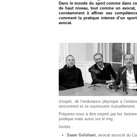
Européen
Dans le monde du sport comme dans celui
de haut niveau, tout comme un avocat, d
Déplier
constamment à affiner ses compétence
Immobilier
comment la pratique intense d’un sport p
avocat.
Déplier
IP/IT
et
Déplier
Communication
Pénal
Déplier
Social
Déplier
Avocat
d’esprit, de l’endurance physique à l’en
rencontrent et se nourrissent mutuellement.
Préparez-vous à être inspiré par les histoi
juridique mais aussi sur le ring.
Invités :
Saam Golshani
, avocat associé du C