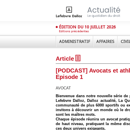
ÉDITION DU 10 JUILLET 2026
Éditions précédentes
ADMINISTRATIF
AFFAIRES
CIVI
Article
[PODCAST] Avocats et athlè
Episode 1
AVOCAT
Déplier
Bienvenue dans notre nouvelle série de
Administratif
Lefebvre Dalloz, Dalloz actualité, La Q
communauté de plus 6000 sportifs ou ex 
Déplier
Affaires
invitons à découvrir un monde où le droi
sont les maîtres mots.
Déplier
Chaque épisode réunira un avocat pratiqu
Civil
de haut niveau, pratiquant la même disci
ces deux univers exigeants.
Déplier