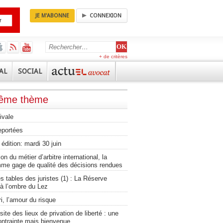
JE M'ABONNE
CONNEXION
+ de critères
AL
SOCIAL
même thème
ivale
eportées
édition: mardi 30 juin
on du métier d’arbitre international, la
mme gage de qualité des décisions rendues
 tables des juristes (1) : La Réserve
à l’ombre du Lez
, l’amour du risque
isite des lieux de privation de liberté : une
ontrainte mais bienvenue