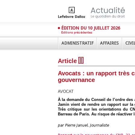
ÉDITION DU 10 JUILLET 2026
Éditions précédentes
ADMINISTRATIF
AFFAIRES
CIVI
Article
Avocats : un rapport très c
gouvernance
AVOCAT
Déplier
À la demande du Conseil de l’ordre des 
Administratif
Jamin vient de rendre un rapport sur la
Très critique sur les orientations du C
Déplier
Affaires
Barreau de Paris. Au risque de réactiver 
Déplier
par
Pierre Januel, Journaliste
Civil
Déplier