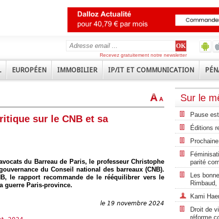
Recevez gratuitement notre newsletter
L
EUROPÉEN
IMMOBILIER
IP/IT ET COMMUNICATION
PÉN
Sur le 
Pause est
ritique sur le CNB et sa
Éditions r
Prochaine 
Féminisati
avocats du Barreau de Paris, le professeur Christophe
parité co
 gouvernance du Conseil national des barreaux (CNB).
Les bonnes
NB, le rapport recommande de le rééquilibrer vers le
Rimbaud, 
la guerre Paris-province.
Kami Haeri
le 19 novembre 2024
Droit de v
réforme c