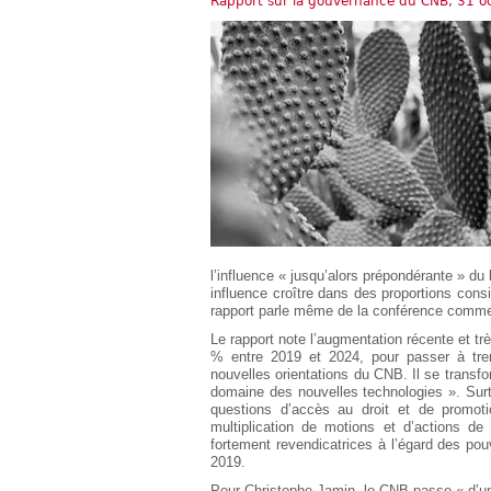
Rapport sur la gouvernance du CNB, 31 o
Européen
Déplier
Immobilier
Déplier
IP/IT
et
Déplier
Communication
Pénal
Déplier
Social
Déplier
Avocat
l’influence « jusqu’alors prépondérante » du
influence croître dans des proportions cons
rapport parle même de la conférence comme
Le rapport note l’augmentation récente et 
% entre 2019 et 2024, pour passer à trent
nouvelles orientations du CNB. Il se transf
domaine des nouvelles technologies ». Surtou
questions d’accès au droit et de promoti
multiplication de motions et d’actions de
fortement revendicatrices à l’égard des pouv
2019.
Pour Christophe Jamin, le CNB passe « d’une