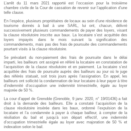
L’arrêt du 11 mars 2021 rapporté est l’occasion pour la troisième
chambre civile de la Cour de cassation de revenir sur l’application d’une
telle clause.
En l’espèce, plusieurs propriétaires de locaux au sein d’une résidence de
tourisme donnés à bail à une SARL, lui ont, chacun, délivré
successivement plusieurs commandements de payer des loyers, visant
la clause résolutoire inscrite aux baux. La locataire s’est acquittée des
loyers impayés dans le mois suivant la signification des
commandements, mais pas des frais de poursuite des commandements
pourtant visés à la clause résolutoire.
Se prévalant du non-paiement des frais de poursuite dans le délai
imparti, les bailleurs ont assigné en référé la locataire en constatation de
l’acquisition de la clause résolutoire et en paiement. La locataire s’est
acquittée des frais de poursuite auprès des bailleurs au jour où le juge
des référés statuait, soit trois jours après l’assignation. En appel, les
bailleurs ont sollicité la condamnation de leur locataire à leur payer à titre
d’indemnité d’occupation une indemnité trimestrielle, égale au loyer
majorée de 50 %.
La cour d’appel de Grenoble (Grenoble, 9 janv. 2020, n° 19/01436) a fait
droit à la demande des bailleurs. Elle a constaté l’acquisition de la
clause résolutoire insérée dans les baux, ordonné l’expulsion de la
locataire et l’a condamnée à payer à chaque bailleur, à compter de la
résiliation du bail et jusqu’à son départ effectif, une indemnité
d’occupation trimestrielle égale au loyer avec majoration de 50 % et
indexation selon le bail.