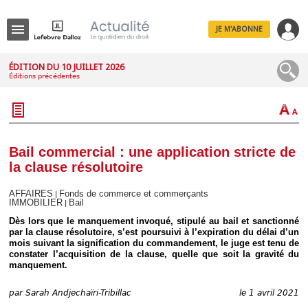
JE M'ABONNE
Menu
ÉDITION DU 10 JUILLET 2026
Éditions précédentes
R
e
c
h
e
r
c
Bail commercial : une application stricte de
h
la clause résolutoire
e
AFFAIRES
Fonds de commerce et commerçants
|
IMMOBILIER
Bail
|
Dès lors que le manquement invoqué, stipulé au bail et sanctionné
Déplier
par la clause résolutoire, s’est poursuivi à l’expiration du délai d’un
Administratif
mois suivant la signification du commandement, le juge est tenu de
constater l’acquisition de la clause, quelle que soit la gravité du
Déplier
manquement.
Affaires
Déplier
par
Sarah Andjechaïri-Tribillac
le 1 avril 2021
Civil