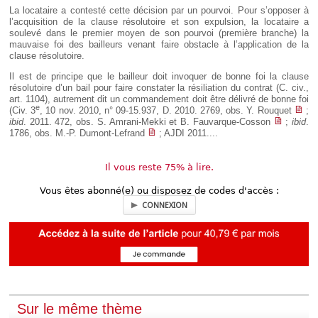
La locataire a contesté cette décision par un pourvoi. Pour s’opposer à
l’acquisition de la clause résolutoire et son expulsion, la locataire a
soulevé dans le premier moyen de son pourvoi (première branche) la
mauvaise foi des bailleurs venant faire obstacle à l’application de la
clause résolutoire.
Il est de principe que le bailleur doit invoquer de bonne foi la clause
résolutoire d’un bail pour faire constater la résiliation du contrat (C. civ.,
art. 1104), autrement dit un commandement doit être délivré de bonne foi
e
(Civ. 3
, 10 nov. 2010, n° 09-15.937, D. 2010. 2769, obs. Y. Rouquet
;
ibid
. 2011. 472, obs. S. Amrani-Mekki et B. Fauvarque-Cosson
;
ibid
.
1786, obs. M.-P. Dumont-Lefrand
; AJDI 2011....
Il vous reste 75% à lire.
Vous êtes abonné(e) ou disposez de codes d'accès :
CONNEXION
Sur le même thème