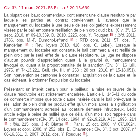
Déplier
Européen
e
Civ. 3
, 11 mars 2021, FS-P+L, n° 20-13.639
Déplier
La plupart des baux commerciaux contiennent une clause résolutoire par
Immobilier
laquelle les parties au contrat conviennent à l’avance que le
manquement du locataire à une seule de ses obligations expressément
Déplier
e
visées par le bail emportera résiliation de plein droit dudit bail (Civ. 3
, 15
IP/IT
sept. 2010, n° 09-10.339, D. 2010. 2225, obs. Y. Rouquet
;
ibid
. 2011.
et
Déplier
1786, obs. M.-P. Dumont-Lefrand
; RTD com. 2011. 57, obs. F.
Communication
Pénal
Kendérian
; Rev. loyers 2010. 418, obs. C. Lebel). Lorsque le
manquement du locataire est constaté, le bail commercial est résilié de
Déplier
plein droit par le seul effet de la clause résolutoire. Le juge ne dispose
Social
d’aucun pouvoir d’appréciation quant à la gravité du manquement
e
Déplier
invoqué ou quant à la proportionnalité de la sanction (Civ. 3
, 16 juill.
Avocat
1975, n° 74-13.221, Bull. civ. III, n° 253 ; 20 oct. 2016, n° 15-18.051).
Son intervention se cantonne à constater l’acquisition de la clause et, le
cas échéant, à ordonner l’expulsion du locataire.
Présentant un intérêt certain pour le bailleur, la mise en œuvre de la
clause résolutoire est strictement encadrée. L’article L. 145-41 du code
de commerce impose que toute clause insérée dans le bail prévoyant la
résiliation de plein droit ne produit effet qu’un mois après la signification
d’un commandement adressé au locataire demeuré infructueux. Ledit
article exige à peine de nullité que ce délai d’un mois soit rappelé dans
e
le commandement (Civ. 3
, 14 déc. 1994, n° 92-19.219, AJDI 1995. 214
;
ibid
. 215, obs. J.-P. Blatter
; Paris, 15 oct. 2008, n° 07/10624,
e
Loyers et copr. 2008, n° 252, obs. E. Chavance ; Civ. 3
, 3 oct. 2007, n°
06-16.361, D. 2007. 2612, obs. Y. Rouquet
).