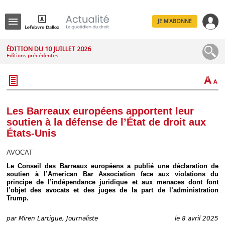
JE M'ABONNE
Menu
ÉDITION DU 10 JUILLET 2026
Éditions précédentes
R
e
c
h
e
r
c
Les Barreaux européens apportent leur
h
soutien à la défense de l’État de droit aux
e
États-Unis
AVOCAT
Le Conseil des Barreaux européens a publié une déclaration de
Déplier
soutien à l’American Bar Association face aux violations du
Administratif
principe de l’indépendance juridique et aux menaces dont font
Déplier
l’objet des avocats et des juges de la part de l’administration
Affaires
Trump.
Déplier
Civil
par
Miren Lartigue, Journaliste
le 8 avril 2025