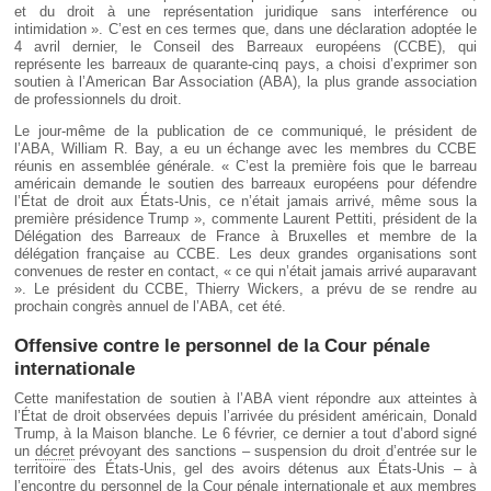
et du droit à une représentation juridique sans interférence ou
intimidation ». C’est en ces termes que, dans une déclaration adoptée le
4 avril dernier, le Conseil des Barreaux européens (CCBE), qui
représente les barreaux de quarante-cinq pays, a choisi d’exprimer son
soutien à l’American Bar Association (ABA), la plus grande association
de professionnels du droit.
Le jour-même de la publication de ce communiqué, le président de
l’ABA, William R. Bay, a eu un échange avec les membres du CCBE
réunis en assemblée générale. « C’est la première fois que le barreau
américain demande le soutien des barreaux européens pour défendre
l’État de droit aux États-Unis, ce n’était jamais arrivé, même sous la
première présidence Trump », commente Laurent Pettiti, président de la
Délégation des Barreaux de France à Bruxelles et membre de la
délégation française au CCBE. Les deux grandes organisations sont
convenues de rester en contact, « ce qui n’était jamais arrivé auparavant
». Le président du CCBE, Thierry Wickers, a prévu de se rendre au
prochain congrès annuel de l’ABA, cet été.
Offensive contre le personnel de la Cour pénale
internationale
Cette manifestation de soutien à l’ABA vient répondre aux atteintes à
l’État de droit observées depuis l’arrivée du président américain, Donald
Trump, à la Maison blanche. Le 6 février, ce dernier a tout d’abord signé
un
décret
prévoyant des sanctions – suspension du droit d’entrée sur le
territoire des États-Unis, gel des avoirs détenus aux États-Unis – à
l’encontre du personnel de la Cour pénale internationale et aux membres