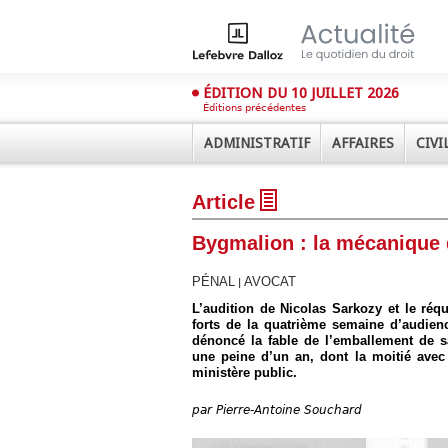
ÉDITION DU 10 JUILLET 2026
Éditions précédentes
ADMINISTRATIF
AFFAIRES
CIVI
Article
Bygmalion : la mécanique 
PÉNAL
AVOCAT
|
L’audition de Nicolas Sarkozy et le réq
Déplier
forts de la quatrième semaine d’audie
Administratif
dénoncé la fable de l’emballement de s
une peine d’un an, dont la moitié avec
Déplier
ministère public.
Affaires
Déplier
par
Pierre-Antoine Souchard
Civil
Déplier