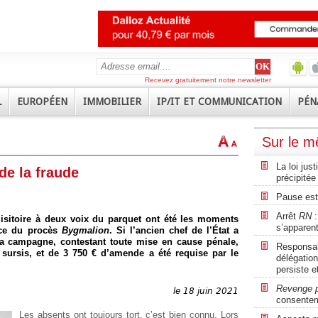
Recevez gratuitement notre newsletter
L
EUROPÉEN
IMMOBILIER
IP/IT ET COMMUNICATION
PÉN
Sur le 
La loi jus
de la fraude
précipitée
Pause est
Arrêt
RN
:
uisitoire à deux voix du parquet ont été les moments
s’apparent
nce du procès
Bygmalion
. Si l’ancien chef de l’État a
a campagne, contestant toute mise en cause pénale,
Responsabi
 sursis, et de 3 750 € d’amende a été requise par le
délégation
persiste e
Revenge 
le 18 juin 2021
consente
Les absents ont toujours tort, c’est bien connu. Lors