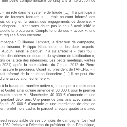
 une peine complémentaire de cinq ans d’interdiction de
u « un rôle dans le système de fraude […]. Il a participé à
ème de fausses factures ». Il était pourtant informé des
t pas dû signer, lui aussi, des engagements de dépense. «
le chapeau. Il n’est sans doute pas le seul à avoir initié le
rappelle la procureure. Compte tenu de ses « aveux », une
st requise à son encontre.
 campagne : Guillaume Lambert, le directeur de campagne,
on trésorier, Philippe Blanchetier, et les deux experts-
Aucun, selon le parquet, n’a su arrêter le « train fou »
ormés des dérives en cours et du système de falsification »,
ons de la tête des intéressés. Les petits meetings, vantés
in 2021
) après la note d’alerte du 7 mars 2012 de Pierre
 assure le procureur. Quant au président de l’AFCNS, « il
tait informé de la situation financière (…) Il ne peut être
 d’une association éphémère ».
à la fraude de manière active », le parquet a requis deux
 et Godet ainsi qu’une amende et 30 000 € pour le premier
sursis contre M. Blanchetier, 40 000 € d’amende et une
at pendant deux ans. Une peine de trois ans avec sursis a
éputé, 80 000 € d’amende et une interdiction de droit de
bert, préfet hors cadre, le parquet a requis quatre ans avec
 le seul responsable de ses comptes de campagne. Ce n’est
 1962 [relative à l’élection du président de la République,