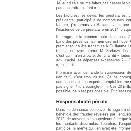
Je leur disais ne me faites pas casser la voi
pas apparaître blafard ».
Les factures, les devis, les prestataires, ce
présidente, participé à de nombreuses ca
facture, j’ai jamais vu Balladur viser une
l’existence de ce prestataire en 2014 lorsque 
Interrogé sur la première note d’alerte du 7
banc des prévenus, sa mémoire est floue. 
premier tour a été transmise à Guillaume 
tribunal en avoir informé M. Sarkozy dès l
c’est qu’il m’en a parlé. Je lui ai dit « fait
a-t-il caché les dépenses excessives ? « C
», raille-t-il.
Il précise avoir demandé la suppression d
rien fait”, c’est trop injuste. Ça ne cor
campagnes. « Les experts-comptables me dis
pas signer ? », s’étrangle-t-il. « Ces 20 m
possible, ce n’est pas possible. Et c’est une i
Responsabilité pénale
Dans l’ordonnance de renvoi, le juge d’in
bénéficié des fraudes révélées par l’enquêt
2012, de moyens bien supérieurs à ce que la 
les montants dissimulés. Toutefois, l’enquêt
participé, ni même qu’il en avait été informé