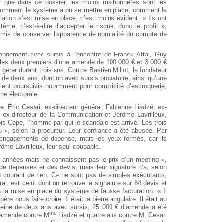
er que dans ce dossier, les moins malhonnêtes sont les
r comment le système a pu se mettre en place, comment la
ation s’est mise en place, c’est moins évident. « Ils ont
ème, c’est-à-dire d’accepter le risque, donc le profit »,
 permis de conserver l’apparence de normalité du compte de
sonnement avec sursis à l’encontre de Franck Attal, Guy
r les deux premiers d’une amende de 100 000 € et 3 000 €
e gérer durant trois ans. Contre Bastien Millot, le fondateur
 de deux ans, dont un avec sursis probatoire, ainsi qu’une
ient poursuivis notamment pour complicité d’escroquerie,
ne électorale.
re. Éric Cesari, ex-directeur général, Fabienne Liadzé, ex-
, ex-directeur de la Communication et Jérôme Lavrilleux,
is Copé, l’homme par qui le scandale est arrivé. Les trois
lu », selon la procureur. Leur confiance a été abusée. Par
s engagements de dépense, mais les yeux fermés, car ils
rôme Lavrilleux, leur seul coupable.
des années mais ne connaissent pas le prix d’un meeting »,
 de dépenses et des devis, mais leur signature n’a, selon
au courant de rien. Ce ne sont pas de simples exécutants,
éral, est celui dont on retrouve la signature sur 84 devis et
 la mise en place du système de fausse facturation. « Il
père nous faire croire. Il était la pierre angulaire. Il était au
peine de deux ans avec sursis, 25 000 € d’amende a été
me
d’amende contre M
Liadzé et quatre ans contre M. Cesari