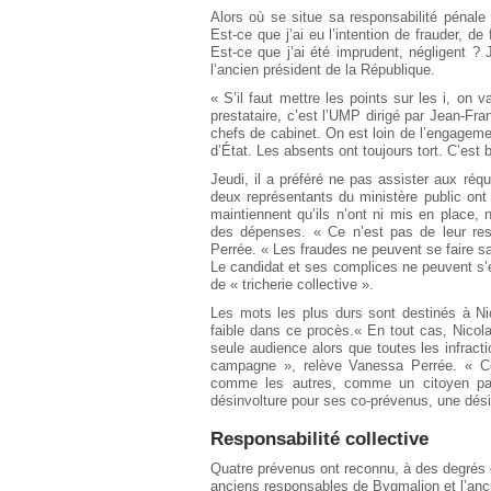
Alors où se situe sa responsabilité pénale ?
Est-ce que j’ai eu l’intention de frauder, d
Est-ce que j’ai été imprudent, négligent ?
l’ancien président de la République.
« S’il faut mettre les points sur les i, on 
prestataire, c’est l’UMP dirigé par Jean-Fr
chefs de cabinet. On est loin de l’engagemen
d’État. Les absents ont toujours tort. C’est 
Jeudi, il a préféré ne pas assister aux réqu
deux représentants du ministère public ont 
maintiennent qu’ils n’ont ni mis en place,
des dépenses. « Ce n’est pas de leur res
Perrée. « Les fraudes ne peuvent se faire sa
Le candidat et ses complices ne peuvent s’ex
de « tricherie collective ».
Les mots les plus durs sont destinés à Ni
faible dans ce procès.« En tout cas, Nicola
seule audience alors que toutes les infract
campagne », relève Vanessa Perrée. « C
comme les autres, comme un citoyen par
désinvolture pour ses co-prévenus, une dés
Responsabilité collective
Quatre prévenus ont reconnu, à des degrés d
anciens responsables de Bygmalion et l’anci