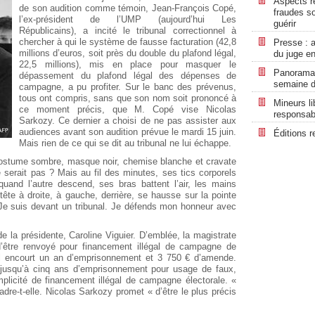
Aspects ré
de son audition comme témoin, Jean-François Copé,
fraudes so
l’ex-président de l’UMP (aujourd’hui Les
guérir
Républicains), a incité le tribunal correctionnel à
chercher à qui le système de fausse facturation (42,8
Presse : a
millions d’euros, soit près du double du plafond légal,
du juge en
22,5 millions), mis en place pour masquer le
Panorama r
dépassement du plafond légal des dépenses de
semaine d
campagne, a pu profiter. Sur le banc des prévenus,
tous ont compris, sans que son nom soit prononcé à
Mineurs li
ce moment précis, que M. Copé vise Nicolas
responsabi
Sarkozy. Ce dernier a choisi de ne pas assister aux
audiences avant son audition prévue le mardi 15 juin.
Éditions r
Mais rien de ce qui se dit au tribunal ne lui échappe.
n costume sombre, masque noir, chemise blanche et cravate
 serait pas ? Mais au fil des minutes, ses tics corporels
and l’autre descend, ses bras battent l’air, les mains
 tête à droite, à gauche, derrière, se hausse sur la pointe
 Je suis devant un tribunal. Je défends mon honneur avec
e la présidente, Caroline Viguier. D’emblée, la magistrate
t d’être renvoyé pour financement illégal de campagne de
 il encourt un an d’emprisonnement et 3 750 € d’amende.
 jusqu’à cinq ans d’emprisonnement pour usage de faux,
mplicité de financement illégal de campagne électorale. «
adre-t-elle. Nicolas Sarkozy promet « d’être le plus précis