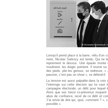
Européen
Déplier
Immobilier
Déplier
IP/IT
et
Déplier
Communication
Pénal
Déplier
Social
Déplier
Avocat
Lorsqu’il prend place à la barre, vêtu d’u
noire, Nicolas Sarkozy est tendu. Qui ne le
reprennent le dessus. Une épaule monte qu
moulinent, les doigts pointent. Il tourne sa
des pieds, plie les genoux, se redresse. «
passion, c’est pas un show », se défend-il.
La tension est aussi palpable dans la voix d
l’interroge sur cette élection qui lui vau
campagne électorale, un délit pour lequel
Alors que ses treize co-prévenus risquent
abus de confiance, recel de ce délit et co
J’ai envie de dire qui, quoi, comment ? », c
possible ».