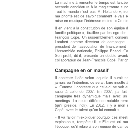
La machine à remonter le temps est lancée.
seconde candidature à la magistrature supr
Tout le monde n’est pas M. Hollande », iron
ma priorité est de savoir comment je vais r
mise en musique l’intéresse moins. « Ce n’es
Il en vient à la constitution de son équip
famille politique », tiraillée par les ego d
François Copé. Un rassemblement consensue
Lambert comme directeur de campagne. U
président de l’association de financement
l’Assemblée nationale, Philippe Briand. C
Son profil, dit-il, présente un double ava
collaborateur de Jean-François Copé. Par gravi
Campagne en or massif
Il conteste l’idée selon laquelle il aura
jamais eu l’intention, ce serait faire insul
». Comme il conteste que celle-ci se soi
sœur à celle de 2007. En 2007, j’ai fai
campagne très dynamique mais avec un
meetings. La seule différence notable rem
(qu’il préside, ndlr). En 2012, il y a mo
Copé, avec le talent qu’on lui connaît ».
« Il va falloir m’expliquer pourquoi ces meet
explosion », tempête-t-il. « Elle est où 
l’époque, qu’il relaie à son équipe de camp