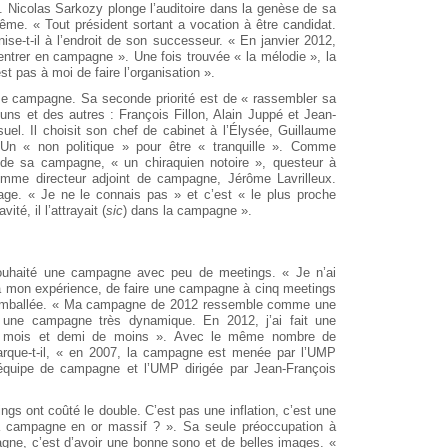
 Nicolas Sarkozy plonge l’auditoire dans la genèse de sa
ême. « Tout président sortant a vocation à être candidat.
ise-t-il à l’endroit de son successeur. « En janvier 2012,
entrer en campagne ». Une fois trouvée « la mélodie », la
t pas à moi de faire l’organisation ».
e de campagne. Sa seconde priorité est de « rassembler sa
es uns et des autres : François Fillon, Alain Juppé et Jean-
l. Il choisit son chef de cabinet à l’Élysée, Guillaume
n « non politique » pour être « tranquille ». Comme
 de sa campagne, « un chiraquien notoire », questeur à
omme directeur adjoint de campagne, Jérôme Lavrilleux.
ntage. « Je ne le connais pas » et c’est « le plus proche
té, il l’attrayait (
sic
) dans la campagne ».
it souhaité une campagne avec peu de meetings. « Je n’ai
te à mon expérience, de faire une campagne à cinq meetings
t emballée. « Ma campagne de 2012 ressemble comme une
t une campagne très dynamique. En 2012, j’ai fait une
 mois et demi de moins ». Avec le même nombre de
arque-t-il, « en 2007, la campagne est menée par l’UMP
n équipe de campagne et l’UMP dirigée par Jean-François
ings ont coûté le double. C’est pas une inflation, c’est une
ma campagne en or massif ? ». Sa seule préoccupation à
agne, c’est d’avoir une bonne sono et de belles images. «