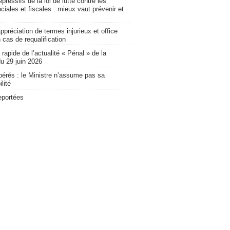
pressifs de la loi de lutte contre les
ciales et fiscales : mieux vaut prévenir et
ppréciation de termes injurieux et office
 cas de requalification
apide de l’actualité « Pénal » de la
u 29 juin 2026
bérés : le Ministre n’assume pas sa
lité
eportées