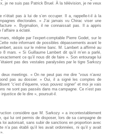
x, je ne suis pas Patrick Bruel. À la télévision, je ne veux
 n’était pas à lui de s’en occuper. Il a, rappelle-t-il à la
mpagnes électorales. « J’ai jamais vu Chirac viser une
 facture ». Bygmalion, il ne connaissait pas. Il a appris
l’affaire a éclaté.
 mars, rédigée par l’expert-comptable Pierre Godet, sur le
Cette note informant de possibles dépassements avant le
Lambert, assis sur le même banc. M. Lambert a affirmé au
e 8 mars. « Si Guillaume Lambert dit qu’il m’en a parlé,
es exactement ce qu’il nous dit de faire ». Son entourage lui
’étaient pas des vestales paralysées par le tigre Sarkozy
e deux meetings. « On ne peut pas me dire “vous n’avez
respond pas au dossier. » Oui, il a signé les comptes de
ent “c’est d’équerre, vous pouvez signer” et moi je vais
illions ne sont pas passés dans ma campagne. Ce n’est pas
njustice de le dire », poursuit-il.
struction considère que M. Sarkozy « a incontestablement
e, qui lui ont permis de disposer, lors de sa campagne de
loi autorisait, sans subir de sanctions en proportion avec
e n’a pas établi qu’il les avait ordonnées, ni qu’il y avait
 ».