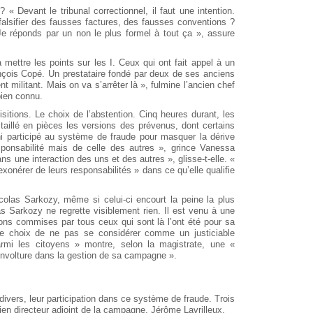
 « Devant le tribunal correctionnel, il faut une intention.
e falsifier des fausses factures, des fausses conventions ?
 Je réponds par un non le plus formel à tout ça », assure
va mettre les points sur les I. Ceux qui ont fait appel à un
ançois Copé. Un prestataire fondé par deux de ses anciens
t militant. Mais on va s’arrêter là », fulmine l’ancien chef
bien connu.
isitions. Le choix de l’abstention. Cinq heures durant, les
taillé en pièces les versions des prévenus, dont certains
 ni participé au système de fraude pour masquer la dérive
ponsabilité mais de celle des autres », grince Vanessa
ns une interaction des uns et des autres », glisse-t-elle. «
onérer de leurs responsabilités » dans ce qu’elle qualifie
colas Sarkozy, même si celui-ci encourt la peine la plus
s Sarkozy ne regrette visiblement rien. Il est venu à une
ions commises par tous ceux qui sont là l’ont été pour sa
e choix de ne pas se considérer comme un justiciable
mi les citoyens » montre, selon la magistrate, une «
involture dans la gestion de sa campagne ».
ivers, leur participation dans ce système de fraude. Trois
en directeur adjoint de la campagne, Jérôme Lavrilleux.