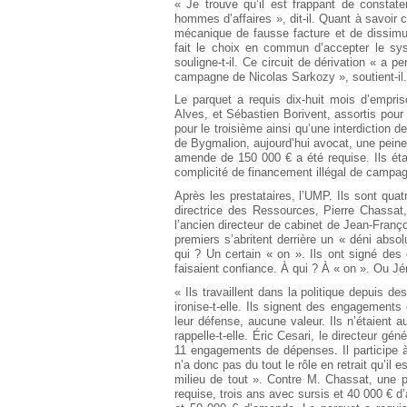
« Je trouve qu’il est frappant de constat
hommes d’affaires », dit-il. Quant à savoi
mécanique de fausse facture et de dissimul
fait le choix en commun d’accepter le syst
souligne-t-il. Ce circuit de dérivation « a
campagne de Nicolas Sarkozy », soutient-il.
Le parquet a requis dix-huit mois d’empri
Alves, et Sébastien Borivent, assortis pou
pour le troisième ainsi qu’une interdiction d
de Bygmalion, aujourd’hui avocat, une peine
amende de 150 000 € a été requise. Ils éta
complicité de financement illégal de campag
Après les prestataires, l’UMP. Ils sont quat
directrice des Ressources, Pierre Chassat
l’ancien directeur de cabinet de Jean-Franço
premiers s’abritent derrière un « déni abso
qui ? Un certain « on ». Ils ont signé de
faisaient confiance. À qui ? À « on ». Ou Jé
« Ils travaillent dans la politique depuis 
ironise-t-elle. Ils signent des engagements
leur défense, aucune valeur. Ils n’étaient 
rappelle-t-elle. Éric Cesari, le directeur gén
11 engagements de dépenses. Il participe à
n’a donc pas du tout le rôle en retrait qu’il es
milieu de tout ». Contre M. Chassat, une 
requise, trois ans avec sursis et 40 000 € 