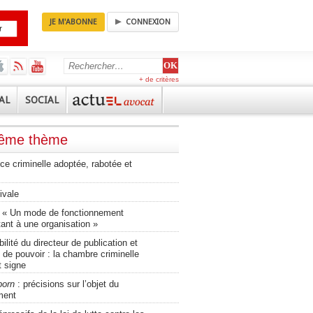
JE M'ABONNE
CONNEXION
+ de critères
AL
SOCIAL
même thème
tice criminelle adoptée, rabotée et
ivale
 « Un mode de fonctionnement
ant à une organisation »
lité du directeur de publication et
 de pouvoir : la chambre criminelle
t signe
porn
: précisions sur l’objet du
ment