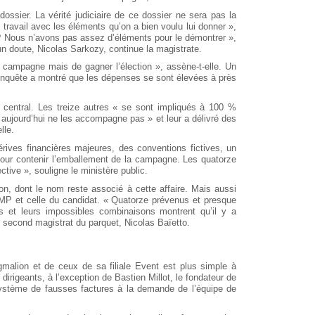
ssier. La vérité judiciaire de ce dossier ne sera pas la
n travail avec les éléments qu’on a bien voulu lui donner »,
 ? Nous n’avons pas assez d’éléments pour le démontrer »,
cun doute, Nicolas Sarkozy, continue la magistrate.
de campagne mais de gagner l’élection », assène-t-elle. Un
L’enquête a montré que les dépenses se sont élevées à près
central. Les treize autres « se sont impliqués à 100 %
aujourd’hui ne les accompagne pas » et leur a délivré des
lle.
ives financières majeures, des conventions fictives, un
pour contenir l’emballement de la campagne. Les quatorze
tive », souligne le ministère public.
n, dont le nom reste associé à cette affaire. Mais aussi
UMP et celle du candidat. « Quatorze prévenus et presque
s et leurs impossibles combinaisons montrent qu’il y a
second magistrat du parquet, Nicolas Baïetto.
gmalion et de ceux de sa filiale Event est plus simple à
 dirigeants, à l’exception de Bastien Millot, le fondateur de
ystème de fausses factures à la demande de l’équipe de