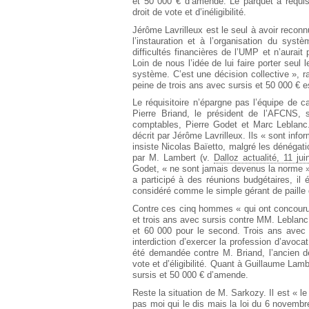
et 50 000 € d’amende. Le parquet a requis
droit de vote et d’inéligibilité.
Jérôme Lavrilleux est le seul à avoir reconn
l’instauration et à l’organisation du syst
difficultés financières de l’UMP et n’aurai
Loin de nous l’idée de lui faire porter seul 
système. C’est une décision collective », 
peine de trois ans avec sursis et 50 000 € e
Le réquisitoire n’épargne pas l’équipe de
Pierre Briand, le président de l’AFCNS, s
comptables, Pierre Godet et Marc Leblanc. 
décrit par Jérôme Lavrilleux. Ils « sont inf
insiste Nicolas Baïetto, malgré les dénégati
par M. Lambert (v.
Dalloz actualité, 11 ju
Godet, « ne sont jamais devenus la norme »,
a participé à des réunions budgétaires, il é
considéré comme le simple gérant de paille
Contre ces cinq hommes « qui ont concouru 
et trois ans avec sursis contre MM. Leblanc
et 60 000 pour le second. Trois ans avec 
interdiction d’exercer la profession d’avoc
été demandée contre M. Briand, l’ancien d
vote et d’éligibilité. Quant à Guillaume Lam
sursis et 50 000 € d’amende.
Reste la situation de M. Sarkozy. Il est «
pas moi qui le dis mais la loi du 6 novembre