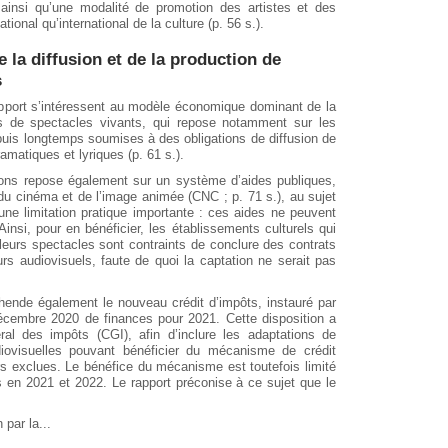
ainsi qu’une modalité de promotion des artistes et des
onal qu’international de la culture (p. 56 s.).
la diffusion et de la production de
s
apport s’intéressent au modèle économique dominant de la
ns de spectacles vivants, qui repose notamment sur les
puis longtemps soumises à des obligations de diffusion de
matiques et lyriques (p. 61 s.).
ions repose également sur un système d’aides publiques,
du cinéma et de l’image animée (CNC ; p. 71 s.), au sujet
une limitation pratique importante : ces aides ne peuvent
Ainsi, pour en bénéficier, les établissements culturels qui
leurs spectacles sont contraints de conclure des contrats
s audiovisuels, faute de quoi la captation ne serait pas
hende également le nouveau crédit d’impôts, instauré par
 décembre 2020 de finances pour 2021. Cette disposition a
l des impôts (CGI), afin d’inclure les adaptations de
iovisuelles pouvant bénéficier du mécanisme de crédit
ors exclues. Le bénéfice du mécanisme est toutefois limité
 en 2021 et 2022. Le rapport préconise à ce sujet que le
par la...