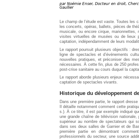
Européen
par
Noémie Enser, Docteur en droit, Cher
Gaullier
Déplier
Immobilier
Le champ de l’étude est vaste. Toutes les c
Déplier
les concerts, opéras, ballets, pièces de thé
IP/IT
musicale, ou encore cirque, marionnettes,
et
Déplier
visites virtuelles de musées ou de lieux 
Communication
Pénal
captation, indépendamment de leurs modalités
Déplier
Le rapport poursuit plusieurs objectifs : dre
Social
ligne de spectacles et d’événements cultur
nouvelles pratiques, et préconiser des me
Déplier
nécessaires. À cette fin, plus de 250 profe
Avocat
post-crise sanitaire au cours duquel la capt
Le rapport aborde plusieurs enjeux nécessa
captation de spectacles vivants.
Historique du développement de
Dans une première partie, le rapport dresse
Il détaille notamment comment cette pratique
s.). À ce titre, il est par exemple indiqué q
une grande chaîne de télévision nationale, p
supérieur au nombre de spectateurs qui so
dans ses deux salles de Garnier et de Basti
première partie en démontrant comment
professionnels du secteur, une source addi