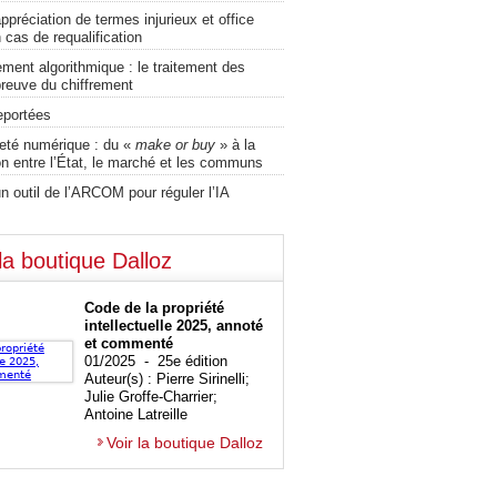
ppréciation de termes injurieux et office
 cas de requalification
ment algorithmique : le traitement des
preuve du chiffrement
eportées
eté numérique : du «
make or buy
» à la
on entre l’État, le marché et les communs
n outil de l’ARCOM pour réguler l’IA
la boutique Dalloz
Code de la propriété
intellectuelle 2025, annoté
et commenté
01/2025 - 25e édition
Auteur(s) : Pierre Sirinelli;
Julie Groffe-Charrier;
Antoine Latreille
Voir la boutique Dalloz