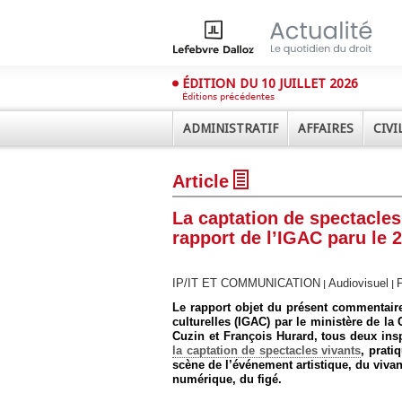
ÉDITION DU 10 JUILLET 2026
Éditions précédentes
ADMINISTRATIF
AFFAIRES
CIVI
Article
La captation de spectacles
rapport de l’IGAC paru le 
IP/IT ET COMMUNICATION
Audiovisuel
P
|
|
Déplier
Administratif
Le rapport objet du présent commentaire
culturelles (IGAC) par le ministère de l
Déplier
Cuzin et François Hurard, tous deux inspe
Affaires
la captation de spectacles vivants
, prati
Déplier
scène de l’événement artistique, du vivant
Civil
numérique, du figé.
Déplier