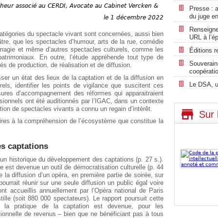
cheur associé au CERDI, Avocate au Cabinet Vercken &
Presse : a
du juge en
le 1 décembre 2022
Renseigne
atégories du spectacle vivant sont concernées, aussi bien
URL à l’é
âtre, que les spectacles d’humour, arts de la rue, comédie
 magie et même d’autres spectacles culturels, comme les
Éditions r
patrimoniaux. En outre, l’étude appréhende tout type de
Souverain
 de production, de réalisation et de diffusion.
coopérati
sser un état des lieux de la captation et de la diffusion en
Le DSA, u
els, identifier les points de vigilance que suscitent ces
sures d’accompagnement des réformes qui apparaitraient
ssionnels ont été auditionnés par l’IGAC, dans un contexte
ation de spectacles vivants a connu un regain d’intérêt.
Sur 
ires à la compréhension de l’écosystème que constitue la
s captations
 un historique du développement des captations (p. 27 s.).
 est devenue un outil de démocratisation culturelle (p. 44
ue la diffusion d’un opéra, en première partie de soirée, sur
ourrait réunir sur une seule diffusion un public égal voire
nt accueillis annuellement par l’Opéra national de Paris
lle (soit 880 000 spectateurs). Le rapport poursuit cette
 la pratique de la captation est devenue, pour les
tionnelle de revenus – bien que ne bénéficiant pas à tous