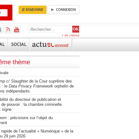
JE M'ABONNE
CONNEXION
+ de critères
AL
SOCIAL
même thème
ivale
mp c/ Slaughter
de la Cour suprême des
 : le
Data Privacy Framework
orphelin de
ens indépendants
lité du directeur de publication et
 de pouvoir : la chambre criminelle
t signe
porn
: précisions sur l’objet du
ment
apide de l’actualité « Numérique » de la
u 29 juin 2026