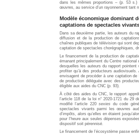
dans les mêmes proportions – (p. 53 s.) 
œuvres, au service d’un rayonnement tant nati
Modèle économique dominant de 
captations de spectacles vivant
Dans sa deuxième partie, les auteurs du r
diffusion et de la production de captatio
chaînes publiques de télévision qui sont de
captation de spectacles chorégraphiques, dra
Le financement de la production de captat
émanant principalement du Centre national 
desquelles les auteurs du rapport pointent 
profiter qu’à des producteurs audiovisuels. 
envisagent de procéder à une captation de 
de production déléguée avec des producteur
éligible aux aides du CNC (p. 93).
À côté des aides du CNC, le rapport appré
l’article 118 de la loi n° 2020-1721 du 29
modifié l’article 220
sexies
du code généra
spectacles vivants parmi les œuvres aud
d’impôts, alors qu’elles en étaient jusqu’al
pour l’heure aux seules dépenses exposées
dispositif soit pérennisé.
Le financement de l’écosystème passe enfin 