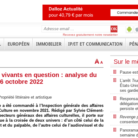
Recevez gratuitement notre newsletter
L
EUROPÉEN
IMMOBILIER
IP/IT ET COMMUNICATION
PÉN
Sur le 
Pause est
 vivants en question : analyse du
26 octobre 2022
L’arrêt
Tru
États-Unis
ses gardi
ropriété littéraire et artistique
Responsabi
délégation
 a été commandé à l’Inspection générale des affaires
persiste e
a Culture en novembre 2021. Rédigé par Sylvie Clément-
cteurs généraux des affaires culturelles, il porte sur
Revenge 
que à la croisée de deux univers : d’un côté celui de la
consente
 et du palpable, de l’autre celui de l’audiovisuel et du
Panorama r
semaine d