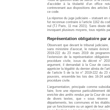
d’accéder à la titularité d’un office no
contrevenant aux dispositions des articles 1
ce code.
La réponse du juge judiciaire – statuant en d
fut reconnue contraire à l’article 1162 du co
nul (TJ Paris, 11 mai 2021). Sans doute d
invoquant plusieurs moyens, tous rejetés pa
Représentation obligatoire par 
Observant que devant le tribunal judiciaire,
sans ministère d’avocat, le notaire évincé t
2019-222 du 23 mars 2019 de programmati
l’extension de la représentation obligatoi
procédure civile, issus du décret n° 2
argument, il demandait à la Cour de cassati
apprécier la légalité du dernier alinéa de l
de l’article 5 de la loi n° 2019-222 du 2
pouvoirs, ensemble les lois des 16-24 août 
procédure civile.
L’argumentation, principale comme subsidia
faire, livre une réponse particulièrement 
enrichie des arrêts rendus par la Cour de ca
de divers textes, que « sous réserve des
départements, les communes et les établis
par un fonctionnaire ou un agent de leur ad