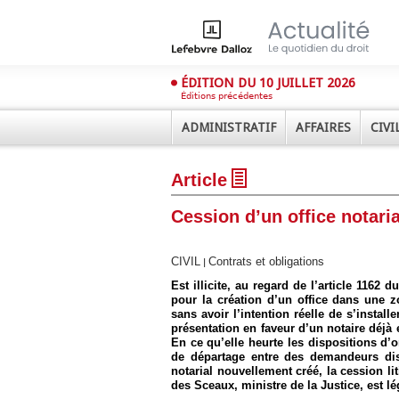
ÉDITION DU 10 JUILLET 2026
Éditions précédentes
ADMINISTRATIF
AFFAIRES
CIVI
Article
Cession d’un office notarial
CIVIL
Contrats et obligations
|
Est illicite, au regard de l’article 1162
Déplier
pour la création d’un office dans une zon
Administratif
sans avoir l’intention réelle de s’instal
Déplier
présentation en faveur d’un notaire déjà 
Affaires
En ce qu’elle heurte les dispositions d’
de départage entre des demandeurs dis
Déplier
notarial nouvellement créé, la cession li
Civil
des Sceaux, ministre de la Justice, est l
Déplier