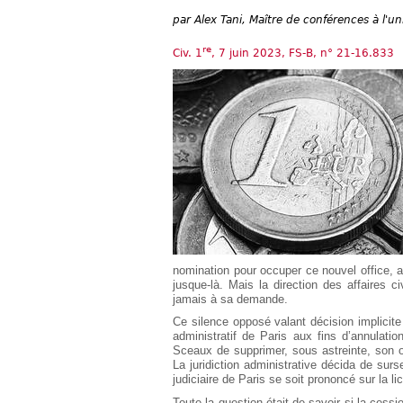
Européen
par
Alex Tani, Maître de conférences à l'un
Déplier
Immobilier
re
Civ. 1
, 7 juin 2023, FS-B, n° 21-16.833
Déplier
IP/IT
et
Déplier
Communication
Pénal
Déplier
Social
Déplier
Avocat
nomination pour occuper ce nouvel office, ai
jusque-là. Mais la direction des affaires c
jamais à sa demande.
Ce silence opposé valant décision implicite 
administratif de Paris aux fins d’annulatio
Sceaux de supprimer, sous astreinte, son o
La juridiction administrative décida de surs
judiciaire de Paris se soit prononcé sur la lic
Toute la question était de savoir si la cess