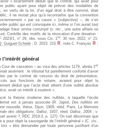
’avoir « exactement déduit que le contrat, qui avait pour
rdre public ayant pour objet de prévoir des modalités de
 en vertu de la loi, d’un égal droit à être nommé, était
ublic, il ne restait plus qu’à reconnaître que la convention
 anciennement « par sa cause » (subjective) –, de s’en
’ordre public qui est convoquée ici, même si l’on aurait tout
l’adage
fraus omnia corrumpit
(v. réc., une autre affaire où
rouot, Contrôle des motifs de la révocation d’une donation :
re
F 2023/1, n° 29, obs. sous Civ. 1
, 30 nov. 2022, n° 21-
 Q. Guiguet-Schielé
; D. 2023. 215
, note C. François
;
 l’intérêt général
er
a Cour de cassation – au visa des articles 1179, alinéa 1
ait aisément : le tribunal fut pareillement conforté d’avoir
lées par le contrat de cession du droit de présentation,
accès aux fonctions de notaire, avaient pour objet la
ment déduit que l’acte était atteint d’une nullité absolue
ce, avait un intérêt à soutenir ».
ré la théorie moderne des nullités, à laquelle l’école
demet est à jamais associée (R. Japiot,
Des nullités en
rie nouvelle
, thèse, Dijon, 1909, rééd. Paris, La Mémoire
rale des obligations
, Dalloz, 1937, réed. Dalloz, 2004 ; v.
 quel avenir ?, RDC 2019-3, p. 127). On sait désormais que
ée a pour objet la sauvegarde de l’intérêt général » (C. civ.,
 lors « être demandée par toute personne justifiant d’un