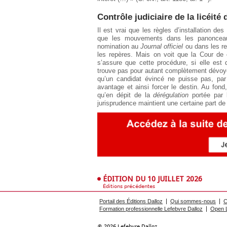
Contrôle judiciaire de la licéité
Il est vrai que les règles d’installation de
que les mouvements dans les panonceau
nomination au
Journal officiel
ou dans les re
les repères. Mais on voit que la Cour de c
s’assure que cette procédure, si elle est
trouve pas pour autant complètement dévoyée
qu’un candidat évincé ne puisse pas, par
avantage et ainsi forcer le destin. Au fond,
qu’en dépit de la
dérégulation
portée par l’
jurisprudence maintient une certaine part d
ÉDITION DU 10 JUILLET 2026
Éditions précédentes
Portail des Éditions Dalloz
Qui sommes-nous
C
Formation professionnelle Lefebvre Dalloz
Open L
© 2026 Lefebvre Dalloz