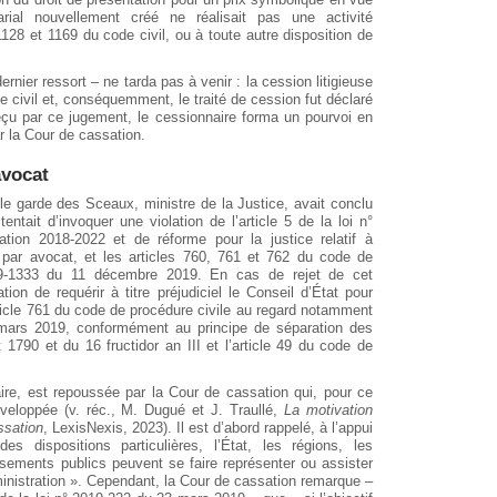
tarial nouvellement créé ne réalisait pas une activité
128 et 1169 du code civil, ou à toute autre disposition de
ernier ressort – ne tarda pas à venir : la cession litigieuse
de civil et, conséquemment, le traité de cession fut déclaré
éçu par ce jugement, le cessionnaire forma un pourvoi en
r la Cour de cassation.
avocat
 le garde des Sceaux, ministre de la Justice, avait conclu
entait d’invoquer une violation de l’article 5 de la loi n°
on 2018-2022 et de réforme pour la justice relatif à
re par avocat, et les articles 760, 761 et 762 du code de
019-1333 du 11 décembre 2019. En cas de rejet de cet
on de requérir à titre préjudiciel le Conseil d’État pour
’article 761 du code de procédure civile au regard notamment
3 mars 2019, conformément au principe de séparation des
1790 et du 16 fructidor an III et l’article 49 du code de
ire, est repoussée par la Cour de cassation qui, pour ce
développée (v. réc., M. Dugué et J. Traullé,
La motivation
ssation
, LexisNexis, 2023). Il est d’abord rappelé, à l’appui
 dispositions particulières, l’État, les régions, les
sements publics peuvent se faire représenter ou assister
ministration ». Cependant, la Cour de cassation remarque –