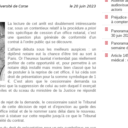
Atteinte a
audiovisue
iversité de Corse
le 20 juin 2023
actoris
Préjudice 
à compter
La lecture de cet arrêt est doublement intéressante
car, sous un contentieux relatif à la procédure
a priori
Panorama r
très spécifique de cession d’un office notarial, c’est
30 juin 20
une question plus générale de conformité d’un
contrat à l’ordre public qui se découvre.
Panorama r
semaine d
L’affaire débuta sous les meilleurs auspices : un
diplômé notaire eut la chance d’être tiré au sort à
Article 14
Paris. Or l’heureux lauréat n’entendait pas réellement
médical :
profiter de cette opportunité et, pour permettre à un
notaire déjà installé mais moins bien classé que lui
de postuler à la reprise de cet office, il lui céda son
droit de présentation pour la somme symbolique de 1
€. C’est alors que le cessionnaire demanda sa
nsi que la suppression de celui au sein duquel il exerçait
iviles et du sceau du ministère de la Justice ne répondit
de rejet de la demande, le cessionnaire saisit le Tribunal
n de cette décision de rejet et d’injonction au garde des
ffice initial et de le nommer sans délai dans le nouveau.
eoir à statuer sur cette requête jusqu’à ce que le Tribunal
éité du contrat.
ion du droit de présentation pour un prix symbolique en vue