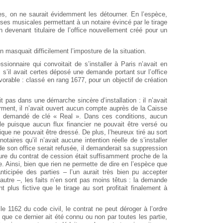
es, on ne saurait évidemment les détourner. En l’espèce,
ses musicales permettant à un notaire évincé par le tirage
 devenant titulaire de l’office nouvellement créé pour un
 masquait difficilement l’imposture de la situation.
ssionnaire qui convoitait de s’installer à Paris n’avait en
 s’il avait certes déposé une demande portant sur l’office
favorable : classé en rang 1677, pour un objectif de création
it pas dans une démarche sincère d’installation : il n’avait
rment, il n’avait ouvert aucun compte auprès de la Caisse
as demandé de clé « Real ». Dans ces conditions, aucun
ble puisque aucun flux financier ne pouvait être versé ou
ique ne pouvait être dressé. De plus, l’heureux tiré au sort
taires qu’il n’avait aucune intention réelle de s’installer
e son office serait refusée, il demanderait sa suppression
ure du contrat de cession était suffisamment proche de la
. Ainsi, bien que rien ne permette de dire en l’espèce que
nticipée des parties – l’un aurait très bien pu accepter
’autre –, les faits n’en sont pas moins têtus : la demande
nt plus fictive que le tirage au sort profitait finalement à
e 1162 du code civil, le contrat ne peut déroger à l’ordre
, que ce dernier ait été connu ou non par toutes les partie,