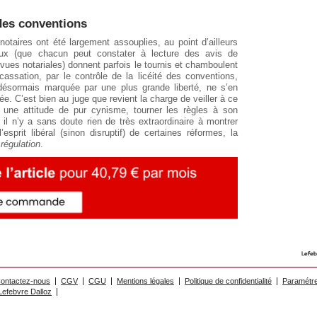
 des conventions
s notaires ont été largement assouplies, au point d’ailleurs
x (que chacun peut constater à lecture des avis de
vues notariales) donnent parfois le tournis et chamboulent
assation, par le contrôle de la licéité des conventions,
 désormais marquée par une plus grande liberté, ne s’en
. C’est bien au juge que revient la charge de veiller à ce
 une attitude de pur cynisme, tourner les règles à son
 il n’y a sans doute rien de très extraordinaire à montrer
esprit libéral (sinon disruptif) de certaines réformes, la
e
régulation
.
ontactez-nous
CGV
CGU
Mentions légales
Politique de confidentialité
Paramétre
efebvre Dalloz