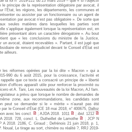
de la loi n° 2019-222 du 23 mars 2019 – que « si l’objectif
 le principe de la représentation obligatoire par avocat, il
our l’État, les régions, les départements, les communes et
présenter ou assister par un fonctionnaire ou un agent de
ésentation par avocat n’est pas obligatoire ». De sorte que
 aux seules matières dans lesquelles les parties sont
lle s’applique également lorsque la représentation est, en
culière présentant alors un caractère dérogatoire ». Au bout
tient que « les conclusions du ministre de la Justice,
ar un avocat, étaient recevables ». Partant, il est jugé que
idiaire de renvoi préjudiciel devant le Conseil d’État est
e ailleurs.
r les réformes opérées par la loi dite « Macron » qui a
15-990 du 6 août 2015, pour la croissance, l’activité et
 rappelle que ce texte a consacré un principe de « liberté
tion d’offices apparaît utile pour renforcer la proximité ou
ricero et A. Tani, Les nouveautés de la loi Macron, AJ fam.
législateur a prévu que lorsque le nombre de demandes de
ne même zone, aux recommandations, les candidats sont
on peut se demander si le « mérite » n’aurait pas été
idé par le Conseil d’État (CE 18 mai 2018, n° 400675,
Dalloz
on avec les concl.
; AJDA 2018. 1011
;
ibid
. 1212
 2018. 728, concl. L. Dutheillet de Lamothe
; JCP N
 A 2018. 2186, C. Giraud ; Defrénois 21 juin 2018, p. 1,
 Noual, Le tirage au sort, chimère ou réalité ?, RRJ 2019-