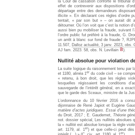
la Cour de cassation conforte le tribunal d
effet de contrevenir aux dispositions d’o
départage entre des demandeurs disposant,
illicite ». En déclarant ces règles d’ordre p
tentait, « par son but » – on aurait dit
détourner. Où l’on voit que c’est la notion d
aussi bien pu mobiliser la fraude, suivant 
l’ordre public fut préféré à la fraude, G. D
un arrêt à blanc sur fond de fraude ?, RJP
11.507,
Dalloz actualité, 3 janv. 2023, obs.
AJ fam. 2023. 58, obs. N. Levillain
).
Nullité absolue pour violation de
La suite logique du raisonnement tenu par l
er
et 1180, alinéa 1
du code civil – se compren
« retenu, à bon droit, que les règles vio
lesquelles régissaient les conditions d’
sauvegarde de l’intérêt général, en a exacte
que le garde des Sceaux, ministre de la Justi
L’ordonnance du 10 février 2016 a consac
dijonnaise de René Japiot et Eugène Gau
matière d’actes juridiques. Essai d’une théo
du Droit, 2017 ; E. Gaudemet,
Théorie géné
not. dossier spécial, Les nullités absolues
la « nullité est absolue lorsque la règle viol
er
art. 1179, al. 1
) et que celle-ci peut dès
er
intérêt (…) » (C. civ., art. 1180, al. 1
).