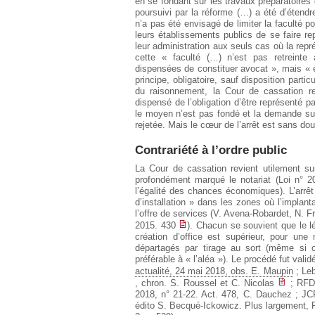
en se fondant sur les travaux préparatoires 
poursuivi par la réforme (…) a été d’étendre
n’a pas été envisagé de limiter la faculté p
leurs établissements publics de se faire re
leur administration aux seuls cas où la repr
cette « faculté (…) n’est pas retreinte
dispensées de constituer avocat », mais « e
principe, obligatoire, sauf disposition parti
du raisonnement, la Cour de cassation re
dispensé de l’obligation d’être représenté p
le moyen n’est pas fondé et la demande subs
rejetée. Mais le cœur de l’arrêt est sans dout
Contrariété à l’ordre public
La Cour de cassation revient utilement su
profondément marqué le notariat (Loi n° 20
l’égalité des chances économiques). L’arrêt
d’installation » dans les zones où l’implanta
l’offre de services (V. Avena-Robardet, N. F
2015. 430
). Chacun se souvient que le 
création d’office est supérieur, pour u
départagés par tirage au sort (même si 
préférable à « l’aléa »). Le procédé fut val
actualité, 24 mai 2018, obs. E. Maupin
; Leb
, chron. S. Roussel et C. Nicolas
; RFDA
2018, n° 21-22. Act. 478, C. Dauchez ; JCP
édito S. Becqué-Ickowicz. Plus largement, P.