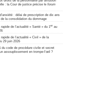
ux droits de la personnalité par diffusion
lle : la Cour de justice précise le
forum
d’anxiété : délai de prescription de dix ans
 de la consolidation du dommage
er
apide de l’actualité « Santé » du 1
au
26
apide de l’actualité « Civil » de la
u 29 juin 2026
5 du code de procédure civile et secret
 un assouplissement en trompe-l’œil ?