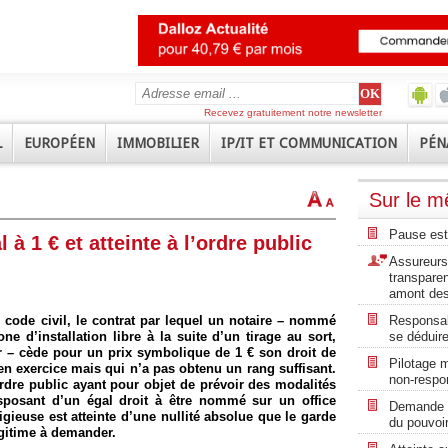
Recevez gratuitement notre newsletter
L
EUROPÉEN
IMMOBILIER
IP/IT ET COMMUNICATION
PÉN
Sur le 
Pause est
 à 1 € et atteinte à l’ordre public
Assureurs 
transpare
amont des
 du code civil, le contrat par lequel un notaire – nommé
Responsabi
e d’installation libre à la suite d’un tirage au sort,
se déduire
ler – cède pour un prix symbolique de 1 € son droit de
Pilotage m
en exercice mais qui n’a pas obtenu un rang suffisant.
non-respon
ordre public ayant pour objet de prévoir des modalités
posant d’un égal droit à être nommé sur un office
Demande de
tigieuse est atteinte d’une nullité absolue que le garde
du pouvoir
égitime à demander.