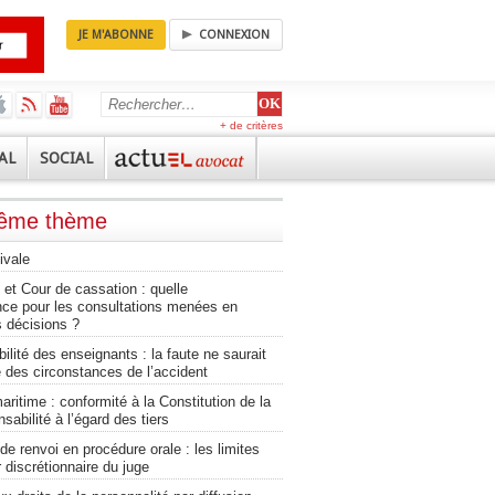
JE M'ABONNE
CONNEXION
+ de critères
AL
SOCIAL
même thème
ivale
et Cour de cassation : quelle
nce pour les consultations menées en
 décisions ?
lité des enseignants : la faute ne saurait
 des circonstances de l’accident
aritime : conformité à la Constitution de la
sabilité à l’égard des tiers
 renvoi en procédure orale : les limites
 discrétionnaire du juge