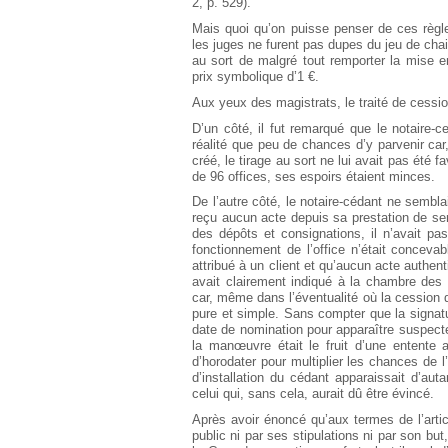
2, p. 529).
Mais quoi qu’on puisse penser de ces règl
les juges ne furent pas dupes du jeu de chai
au sort de malgré tout remporter la mise en
prix symbolique d’1 €.
Aux yeux des magistrats, le traité de cession
D’un côté, il fut remarqué que le notaire-ce
réalité que peu de chances d’y parvenir car,
créé, le tirage au sort ne lui avait pas été 
de 96 offices, ses espoirs étaient minces.
De l’autre côté, le notaire-cédant ne sembla
reçu aucun acte depuis sa prestation de se
des dépôts et consignations, il n’avait p
fonctionnement de l’office n’était conceva
attribué à un client et qu’aucun acte authent
avait clairement indiqué à la chambre des no
car, même dans l’éventualité où la cession d
pure et simple. Sans compter que la signat
date de nomination pour apparaître suspecte
la manœuvre était le fruit d’une entente a
d’horodater pour multiplier les chances de l
d’installation du cédant apparaissait d’auta
celui qui, sans cela, aurait dû être évincé.
Après avoir énoncé qu’aux termes de l’articl
public ni par ses stipulations ni par son but