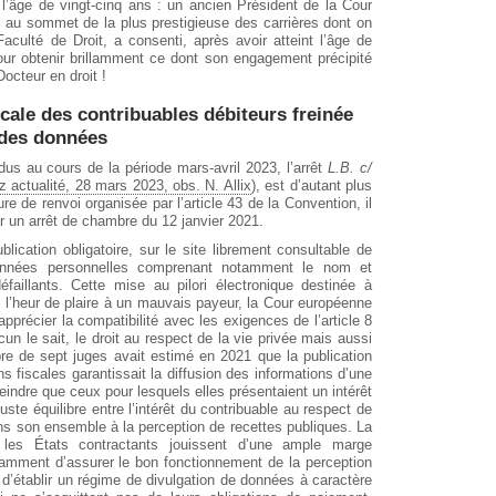
 l’âge de vingt-cinq ans : un ancien Président de la Cour
 au sommet de la plus prestigieuse des carrières dont on
aculté de Droit, a consenti, après avoir atteint l’âge de
pour obtenir brillamment ce dont son engagement précipité
Docteur en droit !
iscale des contribuables débiteurs freinée
 des données
s au cours de la période mars-avril 2023, l’arrêt
L.B. c/
z actualité, 28 mars 2023, obs. N. Allix
), est d’autant plus
ure de renvoi organisée par l’article 43 de la Convention, il
ar un arrêt de chambre du 12 janvier 2021.
blication obligatoire, sur le site librement consultable de
 données personnelles comprenant notamment le nom et
éfaillants. Cette mise au pilori électronique destinée à
eu l’heur de plaire à un mauvais payeur, la Cour européenne
pprécier la compatibilité avec les exigences de l’article 8
 le sait, le droit au respect de la vie privée mais aussi
re de sept juges avait estimé en 2021 que la publication
ns fiscales garantissait la diffusion des informations d’une
indre que ceux pour lesquels elles présentaient un intérêt
uste équilibre entre l’intérêt du contribuable au respect de
 dans son ensemble à la perception de recettes publiques. La
es États contractants jouissent d’une ample marge
otamment d’assurer le bon fonctionnement de la perception
d’établir un régime de divulgation de données à caractère