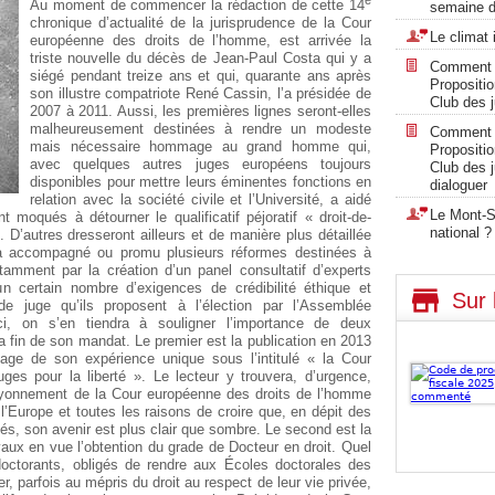
Au moment de commencer la rédaction de cette 14
semaine d
chronique d’actualité de la jurisprudence de la Cour
Le climat 
européenne des droits de l’homme, est arrivée la
triste nouvelle du décès de Jean-Paul Costa qui y a
Comment « 
siégé pendant treize ans et qui, quarante ans après
Propositi
son illustre compatriote René Cassin, l’a présidée de
Club des ju
2007 à 2011. Aussi, les premières lignes seront-elles
malheureusement destinées à rendre un modeste
Comment « 
mais nécessaire hommage au grand homme qui,
Propositi
avec quelques autres juges européens toujours
Club des ju
disponibles pour mettre leurs éminentes fonctions en
dialoguer
relation avec la société civile et l’Université, a aidé
Le Mont-Sa
 moqués à détourner le qualificatif péjoratif « droit-de-
national ?
 D’autres dresseront ailleurs et de manière plus détaillée
i a accompagné ou promu plusieurs réformes destinées à
tamment par la création d’un panel consultatif d’experts
n certain nombre d’exigences de crédibilité éthique et
Sur 
e juge qu’ils proposent à l’élection par l’Assemblée
ci, on s’en tiendra à souligner l’importance de deux
fin de son mandat. Le premier est la publication en 2013
age de son expérience unique sous l’intitulé « la Cour
es pour la liberté ». Le lecteur y trouvera, d’urgence,
 rayonnement de la Cour européenne des droits de l’homme
’Europe et toutes les raisons de croire que, en dépit des
és, son avenir est plus clair que sombre. Le second est la
ux en vue l’obtention du grade de Docteur en droit. Quel
octorants, obligés de rendre aux Écoles doctorales des
 parfois au mépris du droit au respect de leur vie privée,