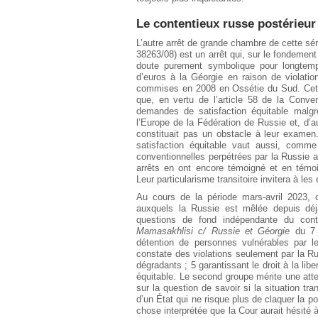
Le contentieux russe postérieu
L’autre arrêt de grande chambre de cette sér
38263/08) est un arrêt qui, sur le fondement
doute purement symbolique pour longtemp
d’euros à la Géorgie en raison de violati
commises en 2008 en Ossétie du Sud. Cet a
que, en vertu de l’article 58 de la Conve
demandes de satisfaction équitable malg
l’Europe de la Fédération de Russie et, d’a
constituait pas un obstacle à leur exame
satisfaction équitable vaut aussi, comme 
conventionnelles perpétrées par la Russie a
arrêts en ont encore témoigné et en témo
Leur particularisme transitoire invitera à le
Au cours de la période mars-avril 2023, o
auxquels la Russie est mêlée depuis déj
questions de fond indépendante du conte
Mamasakhlisi c/ Russie et Géorgie
du 7 m
détention de personnes vulnérables par l
constate des violations seulement par la Ru
dégradants ; 5 garantissant le droit à la libe
équitable. Le second groupe mérite une atten
sur la question de savoir si la situation tr
d’un État qui ne risque plus de claquer la po
chose interprétée que la Cour aurait hésité 