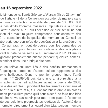
r au 16 septembre 2022
ie bimensuelle, l’arrêt
Géorgie c/ Russie
(II) du 28 avril (n°
 de l’article 41 de la Convention accorde, de manière sans
s, une satisfaction équitable de près de 130 000 000
ons des droits l’homme massives imputables à la Russie
rrêt a donné à la Cour l’occasion de préciser d’une part
ntion elle avait toujours compétence pour connaître des
ré la cessation de la qualité de membre du Conseil de
utre part, que son refus de coopération à la procédure ne
n. Ce qui vaut, en bout de course pour les demandes de
on le sait, pour toutes les violations des obligations
vant la date de sa sortie le 16 septembre 2022. Plusieurs
igneront probablement encore pendant quelques années.
s examiner dans une rubrique distincte.
n en relève qui sont liés à des conflits internationaux
à quelques temps et d’autres qui se rapportent à des
xte belliqueux. Dans le premier groupe figure l’arrêt
ars (n° 29999/04) qui, dans une affaire relative à la
es autorités de fait abkhazes avant la guerre de 2008,
ssie des articles 3 prohibant les traitements inhumains et
rté et à la sûreté et 6, § 1, consacrant le droit à un procès
tion particulière parce qu’il peut aider à se faire une idée
ansitoire ne va pas servir pour mettre en place à l’encontre
rte des solutions progressistes revêtues de l’autorité de la
à formuler directement à l’égard d’un État toujours membre