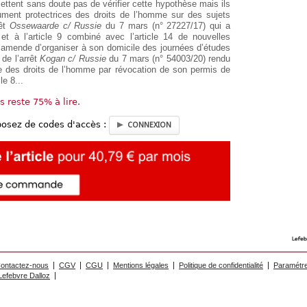
ettent sans doute pas de vérifier cette hypothèse mais ils
lument protectrices des droits de l’homme sur des sujets
rêt
Ossewaarde c/ Russie
du 7 mars (n° 27227/17) qui a
t et à l’article 9 combiné avec l’article 14 de nouvelles
 d’amende d’organiser à son domicile des journées d’études
 de l’arrêt
Kogan c/ Russie
du 7 mars (n° 54003/20) rendu
te des droits de l’homme par révocation de son permis de
le 8...
us reste 75% à lire.
posez de codes d'accès :
CONNEXION
ontactez-nous
CGV
CGU
Mentions légales
Politique de confidentialité
Paramétre
efebvre Dalloz