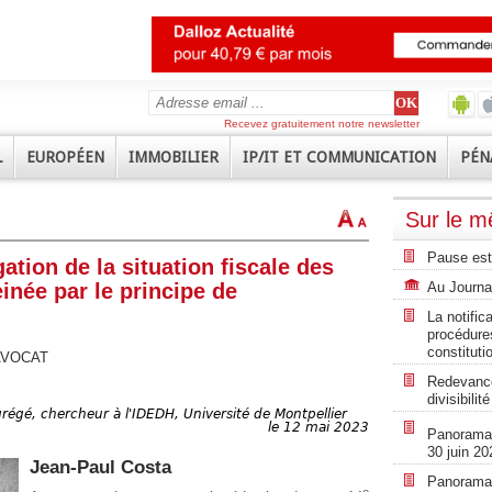
Recevez gratuitement notre newsletter
L
EUROPÉEN
IMMOBILIER
IP/IT ET COMMUNICATION
PÉN
Sur le 
Pause est
ation de la situation fiscale des
inée par le principe de
Au Journal
La notific
procédures
constituti
AVOCAT
Redevance
divisibili
régé, chercheur à l'IDEDH, Université de Montpellier
le 12 mai 2023
Panorama r
30 juin 20
Jean-Paul Costa
Panorama r
e