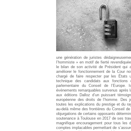
Européen
Déplier
Immobilier
Déplier
IP/IT
et
Déplier
Communication
Pénal
Déplier
Social
une génération de juristes dédaigneusement
Déplier
Avocat
l’hommiste » en motif de fierté revendiquée.
le bilan de son activité de Président qu
améliorer le fonctionnement de la Cour no
chargé de faire respecter par les États u
technique des candidats aux fonctions d
parlementaire du Conseil de l’Europe. I
événements remarquables survenus après la 
aux éditions Dalloz d’un puissant témoign
européenne des droits de l’homme. Des jug
toutes les explications du prestige et du
au-delà même des frontières du Conseil de l
objurgations de certains opposants détermin
soutenance à Toulouse en 2017 de ses trava
magnifique encouragement pour tous les d
comptes implacables permettant de s’assurer,