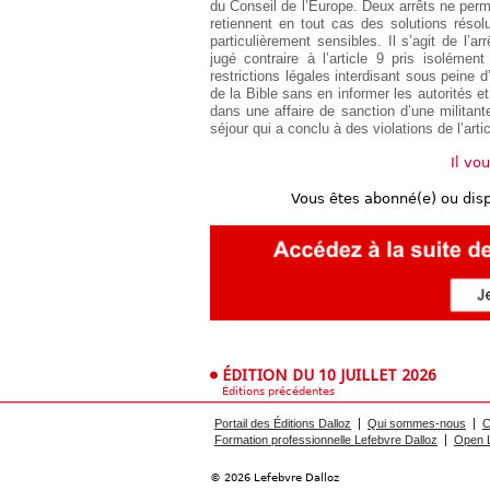
du Conseil de l’Europe. Deux arrêts ne perm
retiennent en tout cas des solutions réso
particulièrement sensibles. Il s’agit de l’ar
jugé contraire à l’article 9 pris isolémen
restrictions légales interdisant sous peine
de la Bible sans en informer les autorités et
dans une affaire de sanction d’une militan
séjour qui a conclu à des violations de l’artic
Il vo
Vous êtes abonné(e) ou dis
ÉDITION DU 10 JUILLET 2026
Éditions précédentes
Portail des Éditions Dalloz
Qui sommes-nous
C
Formation professionnelle Lefebvre Dalloz
Open L
© 2026 Lefebvre Dalloz