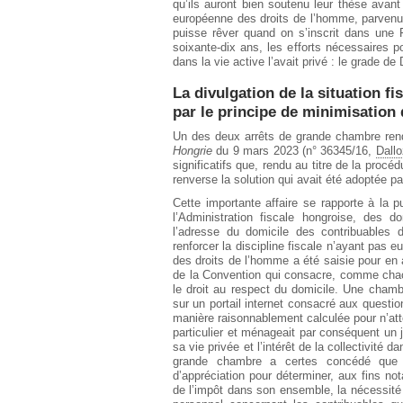
qu’ils auront bien soutenu leur thèse avant
européenne des droits de l’homme, parvenu
puisse rêver quand on s’inscrit dans une F
soixante-dix ans, les efforts nécessaires 
dans la vie active l’avait privé : le grade de 
La divulgation de la situation f
par le principe de minimisation
Un des deux arrêts de grande chambre rendu
Hongrie
du 9 mars 2023 (n° 36345/16,
Dallo
significatifs que, rendu au titre de la procéd
renverse la solution qui avait été adoptée p
Cette importante affaire se rapporte à la pu
l’Administration fiscale hongroise, des
l’adresse du domicile des contribuables d
renforcer la discipline fiscale n’ayant pas 
des droits de l’homme a été saisie pour en a
de la Convention qui consacre, comme chacun
le droit au respect du domicile. Une chamb
sur un portail internet consacré aux questio
manière raisonnablement calculée pour n’atte
particulier et ménageait par conséquent un j
sa vie privée et l’intérêt de la collectivité
grande chambre a certes concédé que l
d’appréciation pour déterminer, aux fins n
de l’impôt dans son ensemble, la nécessité 