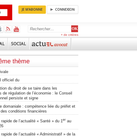
JE M'ABONNE
CONNEXION
+ de critères
AL
SOCIAL
même thème
ivale
 officiel du
ation du droit de se taire dans les
 de régulation de l’économie : le Conseil
onnel persiste et signe
 domaniale : compétence liée du préfet et
té des conditions financières
er
apide de l’actualité « Santé » du 1
au
26
apide de l’actualité « Administratif » de la