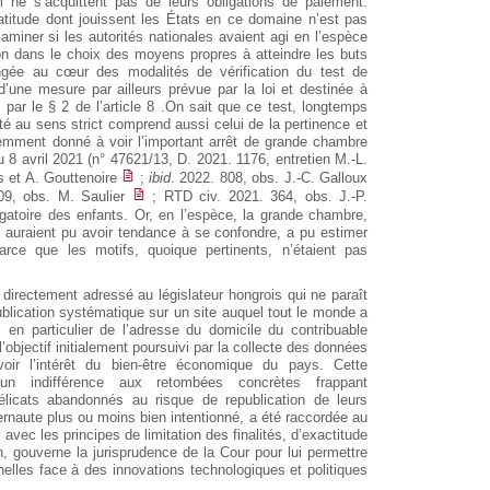
i ne s’acquittent pas de leurs obligations de paiement.
latitude dont jouissent les États en ce domaine n’est pas
’examiner si les autorités nationales avaient agi en l’espèce
ion dans le choix des moyens propres à atteindre les buts
ongée au cœur des modalités de vérification du test de
’une mesure par ailleurs prévue par la loi et destinée à
par le § 2 de l’article 8 .On sait que ce test, longtemps
té au sens strict comprend aussi celui de la pertinence et
emment donné à voir l’important arrêt de grande chambre
 8 avril 2021 (n° 47621/13, D. 2021. 1176, entretien M.-L.
ls et A. Gouttenoire
;
ibid
. 2022. 808, obs. J.-C. Galloux
09, obs. M. Saulier
; RTD civ. 2021. 364, obs. J.-P.
bligatoire des enfants. Or, en l’espèce, la grande chambre,
 auraient pu avoir tendance à se confondre, a pu estimer
 parce que les motifs, quoique pertinents, n’étaient pas
 directement adressé au législateur hongrois qui ne paraît
blication systématique sur un site auquel tout le monde a
en particulier de l’adresse du domicile du contribuable
 l’objectif initialement poursuivi par la collecte des données
voir l’intérêt du bien-être économique du pays. Cette
’un indifférence aux retombées concrètes frappant
délicats abandonnés au risque de republication de leurs
ernaute plus ou moins bien intentionné, a été raccordée au
avec les principes de limitation des finalités, d’exactitude
, gouverne la jurisprudence de la Cour pour lui permettre
elles face à des innovations technologiques et politiques