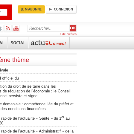
JE M'ABONNE
CONNEXION
+ de critères
AL
SOCIAL
même thème
ivale
 officiel du
ation du droit de se taire dans les
 de régulation de l’économie : le Conseil
onnel persiste et signe
 domaniale : compétence liée du préfet et
té des conditions financières
er
apide de l’actualité « Santé » du 1
au
26
apide de l’actualité « Administratif » de la