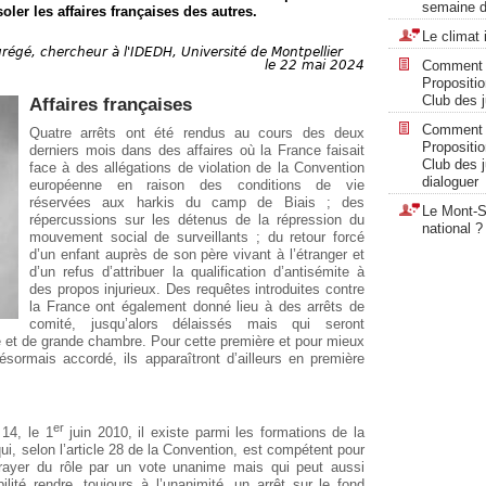
semaine d
oler les affaires françaises des autres.
Le climat 
régé, chercheur à l'IDEDH, Université de Montpellier
le 22 mai 2024
Comment « 
Propositi
Club des ju
Affaires françaises
Comment « 
Quatre arrêts ont été rendus au cours des deux
Propositi
derniers mois dans des affaires où la France faisait
Club des ju
face à des allégations de violation de la Convention
dialoguer
européenne en raison des conditions de vie
réservées aux harkis du camp de Biais ; des
Le Mont-Sa
répercussions sur les détenus de la répression du
national ?
mouvement social de surveillants ; du retour forcé
d’un enfant auprès de son père vivant à l’étranger et
d’un refus d’attribuer la qualification d’antisémite à
des propos injurieux. Des requêtes introduites contre
la France ont également donné lieu à des arrêts de
comité, jusqu’alors délaissés mais qui seront
 et de grande chambre. Pour cette première et pour mieux
t désormais accordé, ils apparaîtront d’ailleurs en première
er
 14, le 1
juin 2010, il existe parmi les formations de la
i, selon l’article 28 de la Convention, est compétent pour
 rayer du rôle par un vote unanime mais qui peut aussi
lité rendre, toujours à l’unanimité, un arrêt sur le fond