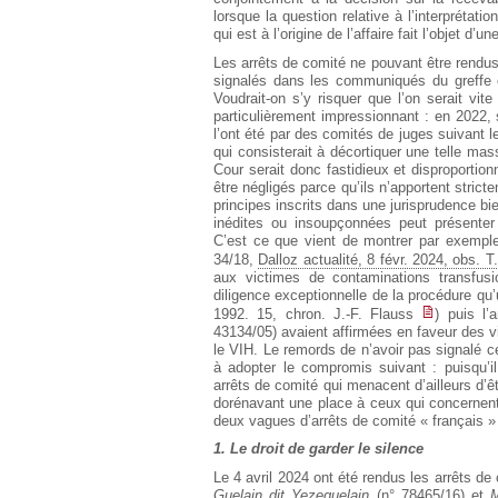
lorsque la question relative à l’interprétat
qui est à l’origine de l’affaire fait l’objet d’
Les arrêts de comité ne pouvant être rendus 
signalés dans les communiqués du greffe 
Voudrait-on s’y risquer que l’on serait v
particulièrement impressionnant : en 2022, 
l’ont été par des comités de juges suivant le
qui consisterait à décortiquer une telle mas
Cour serait donc fastidieux et disproportio
être négligés parce qu’ils n’apportent strict
principes inscrits dans une jurisprudence bi
inédites ou insoupçonnées peut présenter 
C’est ce que vient de montrer par exemple
34/18,
Dalloz actualité, 8 févr. 2024, obs. T
aux victimes de contaminations transfusi
diligence exceptionnelle de la procédure qu’
1992. 15, chron. J.-F. Flauss
) puis l’
43134/05) avaient affirmées en faveur des 
le VIH. Le remords de n’avoir pas signalé ce
à adopter le compromis suivant : puisqu’i
arrêts de comité qui menacent d’ailleurs d
dorénavant une place à ceux qui concernent
deux vagues d’arrêts de comité « français »
1. Le droit de garder le silence
Le 4 avril 2024 ont été rendus les arrêts d
Guelain dit Yezeguelain
(n° 78465/16) et
M