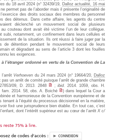
res
du 18 avril 2024 (n° 32439/19,
Dalloz actualité, 16 mai
 ne permet pas de l’aborder mais il présente l’originalité de
 l’exercice des droits sociaux des membres du personnel
iques des détenus. Dans cette affaire, les agents du centre
e avaient déclenché un mouvement social de plusieurs
au couteau dont avait été victime l’un de leur collègue.
 subi, notamment, un confinement dans leurs cellules et
issement de la situation. Ils ont réussi à faire juger par la
ons de détention pendant le mouvement social de leurs
main et dégradant au sens de l’article 3 dont les fouilles
connu les exigences.
 à l’étranger ordonné en vertu de la Convention de La
 l’arrêt
Verhoeven
du 24 mars 2024 (n° 19664/20,
Dalloz
st pas un arrêt de comité puisque l’arrêt de grande chambre
 27853/09, D. 2013. 2848
;
ibid
. 2014. 1059, obs. H.
 fam. 2014. 58, obs. A. Boiché
) dans lequel la Cour a
ombinée et harmonieuse de la Convention européenne et de
 tenant à l’équité du processus décisionnel en la matière,
oir fixé une jurisprudence bien établie. En tout cas, c’est
’enfant, dont l’intérêt supérieur est au cœur de l’arrêt
X c/
us reste 75% à lire.
posez de codes d'accès :
CONNEXION