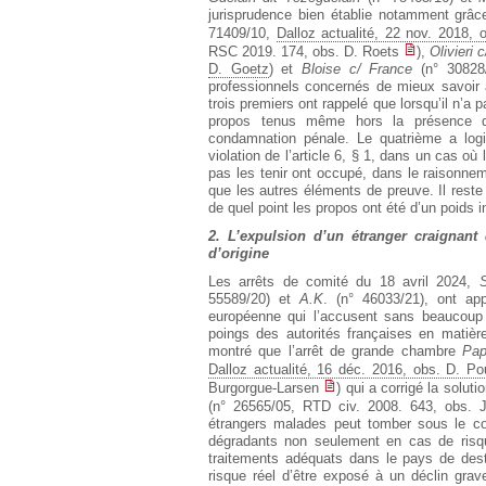
jurisprudence bien établie notamment grâ
71409/10,
Dalloz actualité, 22 nov. 2018, 
RSC 2019. 174, obs. D. Roets
),
Olivieri 
D. Goetz
) et
Bloise c/ France
(n° 30828/
professionnels concernés de mieux savoir à
trois premiers ont rappelé que lorsqu’il n’a pas
propos tenus même hors la présence d’
condamnation pénale. Le quatrième a lo
violation de l’article 6, § 1, dans un cas o
pas les tenir ont occupé, dans le raisonne
que les autres éléments de preuve. Il reste 
de quel point les propos ont été d’un poids 
2. L’expulsion d’un étranger craignant
d’origine
Les arrêts de comité du 18 avril 2024,
55589/20) et
A.K
. (n° 46033/21), ont a
européenne qui l’accusent sans beaucoup
poings des autorités françaises en matière 
montré que l’arrêt de grande chambre
Pap
Dalloz actualité, 16 déc. 2016, obs. D. P
Burgorgue-Larsen
) qui a corrigé la soluti
(n° 26565/05, RTD civ. 2008. 643, obs. 
étrangers malades peut tomber sous le cou
dégradants non seulement en cas de risq
traitements adéquats dans le pays de dest
risque réel d’être exposé à un déclin grave