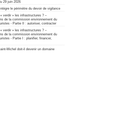
u 29 juin 2026
intègre le périmètre du devoir de vigilance
verdir » les infrastructures ? –
ons de la commission environnement du
ristes - Partie II : autoriser, contracter
verdir » les infrastructures ? –
ons de la commission environnement du
ristes - Partie I : planifier, financer,
int-Michel doit-il devenir un domaine