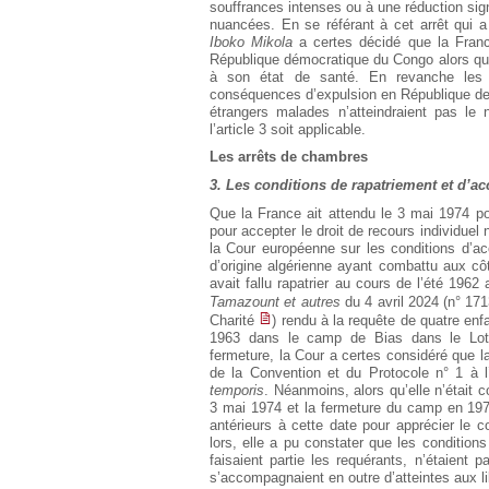
souffrances intenses ou à une réduction signi
nuancées. En se référant à cet arrêt qui a 
Iboko Mikola
a certes décidé que la France 
République démocratique du Congo alors qu’el
à son état de santé. En revanche les t
conséquences d’expulsion en République de
étrangers malades n’atteindraient pas le 
l’article 3 soit applicable.
Les arrêts de chambres
3. Les conditions de rapatriement et d’ac
Que la France ait attendu le 3 mai 1974 po
pour accepter le droit de recours individue
la Cour européenne sur les conditions d’acc
d’origine algérienne ayant combattu aux côt
avait fallu rapatrier au cours de l’été 196
Tamazount et autres
du 4 avril 2024 (n° 1
Charité
) rendu à la requête de quatre enf
1963 dans le camp de Bias dans le Lot 
fermeture, la Cour a certes considéré que la
de la Convention et du Protocole n° 1 à 
temporis
. Néanmoins, alors qu’elle n’était 
3 mai 1974 et la fermeture du camp en 1975,
antérieurs à cette date pour apprécier le c
lors, elle a pu constater que les conditio
faisaient partie les requérants, n’étaient
s’accompagnaient en outre d’atteintes aux li