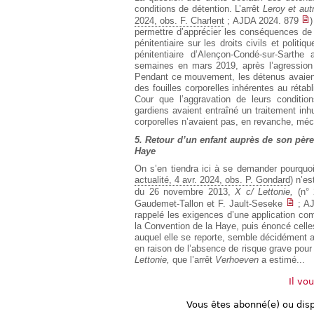
conditions de détention. L’arrêt
Leroy et aut
2024, obs. F. Charlent
; AJDA 2024. 879
)
permettre d’apprécier les conséquences de
pénitentiaire sur les droits civils et polit
pénitentiaire d’Alençon-Condé-sur-Sarth
semaines en mars 2019, après l’agression 
Pendant ce mouvement, les détenus avaient
des fouilles corporelles inhérentes au rétabl
Cour que l’aggravation de leurs conditi
gardiens avaient entraîné un traitement inhu
corporelles n’avaient pas, en revanche, mé
5. Retour d’un enfant auprès de son père
Haye
On s’en tiendra ici à se demander pourquoi
actualité, 4 avr. 2024, obs. P. Gondard
) n’e
du 26 novembre 2013,
X c/ Lettonie,
(n°
Gaudemet-Tallon et F. Jault-Seseke
; AJ
rappelé les exigences d’une application c
la Convention de la Haye, puis énoncé celles
auquel elle se reporte, semble décidément av
en raison de l’absence de risque grave pour l
Lettonie,
que l’arrêt
Verhoeven
a estimé...
Il vo
Vous êtes abonné(e) ou dis