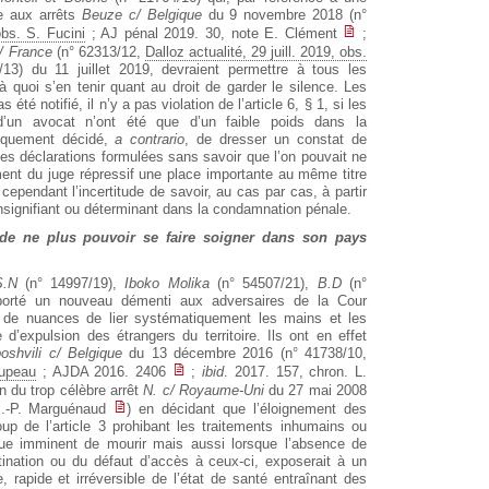
ce aux arrêts
Beuze c/ Belgique
du 9 novembre 2018 (n°
obs. S. Fucini
; AJ pénal 2019. 30, note E. Clément
;
c/ France
(n° 62313/12,
Dalloz actualité, 29 juill. 2019, obs.
13) du 11 juillet 2019, devraient permettre à tous les
 quoi s’en tenir quant au droit de garder le silence. Les
 été notifié, il n’y a pas violation de l’article 6, § 1, si les
un avocat n’ont été que d’un faible poids dans la
giquement décidé,
a contrario
, de dresser un constat de
ù les déclarations formulées sans savoir que l’on pouvait ne
ment du juge répressif une place importante au même titre
cependant l’incertitude de savoir, au cas par cas, à partir
insignifiant ou déterminant dans la condamnation pénale.
 de ne plus pouvoir se faire soigner dans son pays
S.N
(n° 14997/19),
Iboko Molika
(n° 54507/21),
B.D
(n°
pporté un nouveau démenti aux adversaires de la Cour
 de nuances de lier systématiquement les mains et les
d’expulsion des étrangers du territoire. Ils ont en effet
oshvili c/ Belgique
du 13 décembre 2016 (n° 41738/10,
oupeau
; AJDA 2016. 2406
;
ibid
. 2017. 157, chron. L.
on du trop célèbre arrêt
N. c/ Royaume-Uni
du 27 mai 2008
J.-P. Marguénaud
) en décidant que l’éloignement des
p de l’article 3 prohibant les traitements inhumains ou
ue imminent de mourir mais aussi lorsque l’absence de
ination ou du défaut d’accès à ceux-ci, exposerait à un
, rapide et irréversible de l’état de santé entraînant des