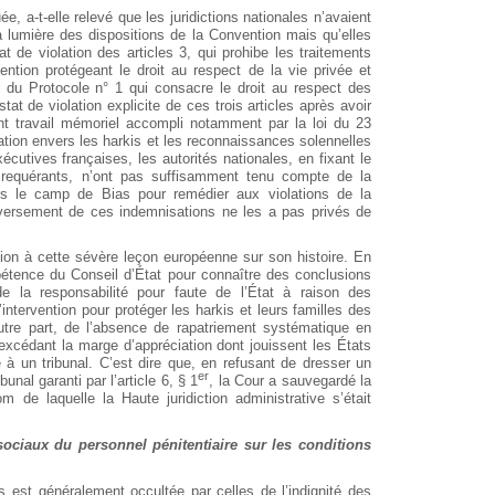
 a-t-elle relevé que les juridictions nationales n’avaient
la lumière des dispositions de la Convention mais qu’elles
 de violation des articles 3, qui prohibe les traitements
ntion protégeant le droit au respect de la vie privée et
 1 du Protocole n° 1 qui consacre le droit au respect des
tat de violation explicite de ces trois articles après avoir
tant travail mémoriel accompli notamment par la loi du 23
ation envers les harkis et les reconnaissances solennelles
cutives françaises, les autorités nationales, en fixant le
requérants, n’ont pas suffisamment tenu compte de la
ans le camp de Bias pour remédier aux violations de la
 versement de ces indemnisations ne les a pas privés de
ion à cette sévère leçon européenne sur son histoire. En
mpétence du Conseil d’État pour connaître des conclusions
e la responsabilité pour faute de l’État à raison des
’intervention pour protéger les harkis et leurs familles des
’autre part, de l’absence de rapatriement systématique en
xcédant la marge d’appréciation dont jouissent les États
e à un tribunal. C’est dire que, en refusant de dresser un
er
unal garanti par l’article 6, § 1
, la Cour a sauvegardé la
de laquelle la Haute juridiction administrative s’était
iaux du personnel pénitentiaire sur les conditions
 est généralement occultée par celles de l’indignité des