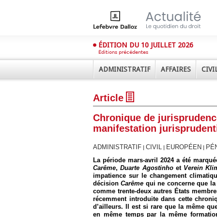
ÉDITION DU 10 JUILLET 2026
Éditions précédentes
ADMINISTRATIF
AFFAIRES
CIVI
Article
Chronique de jurisprudenc
manifestation jurisprudenti
ADMINISTRATIF
CIVIL
EUROPÉEN
PÉ
|
|
|
Déplier
La période mars-avril 2024 a été marqué
Administratif
Carême
,
Duarte Agostinho
et
Verein Kl
impatience sur le changement climatiqu
Déplier
Affaires
décision
Carême
qui ne concerne que la 
comme trente-deux autres États membres
Déplier
récemment introduite dans cette chroniqu
Civil
d’ailleurs. Il est si rare que la même qu
en même temps par la même formation
Déplier