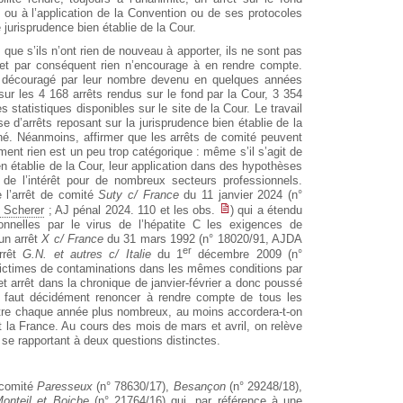
ion ou à l’application de la Convention ou de ses protocoles
une jurisprudence bien établie de la Cour.
que s’ils n’ont rien de nouveau à apporter, ils ne sont pas
et par conséquent rien n’encourage à en rendre compte.
ite découragé par leur nombre devenu en quelques années
sur les 4 168 arrêts rendus sur le fond par la Cour, 3 354
s statistiques disponibles sur le site de la Cour. Le travail
se d’arrêts reposant sur la jurisprudence bien établie de la
nné. Néanmoins, affirmer que les arrêts de comité peuvent
ement rien est un peu trop catégorique : même s’il s’agit de
en établie de la Cour, leur application dans des hypothèses
de l’intérêt pour de nombreux secteurs professionnels.
 l’arrêt de comité
Suty c/ France
du 11 janvier 2024 (n°
. Scherer
; AJ pénal 2024. 110 et les obs.
) qui a étendu
onnelles par le virus de l’hépatite C les exigences de
un arrêt
X c/ France
du 31 mars 1992 (n° 18020/91, AJDA
er
arrêt
G.N. et autres c/ Italie
du 1
décembre 2009 (n°
victimes de contaminations dans les mêmes conditions par
t arrêt dans la chronique de janvier-février a donc poussé
l faut décidément renoncer à rendre compte de tous les
’être chaque année plus nombreux, au moins accordera-t-on
 la France. Au cours des mois de mars et avril, on relève
 se rapportant à deux questions distinctes.
e comité
Paresseux
(n° 78630/17),
Besançon
(n° 29248/18),
onteil et Boiche
(n° 21764/16) qui, par référence à une