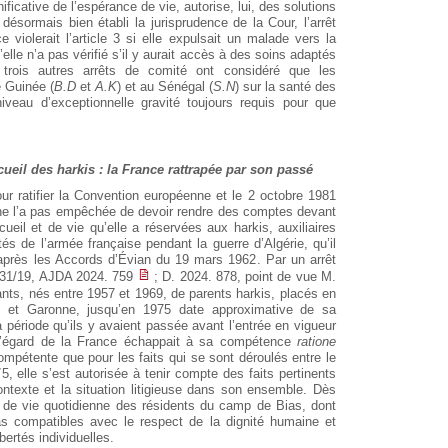
ficative de l’espérance de vie, autorise, lui, des solutions
désormais bien établi la jurisprudence de la Cour, l’arrêt
violerait l’article 3 si elle expulsait un malade vers la
le n’a pas vérifié s’il y aurait accès à des soins adaptés
rois autres arrêts de comité ont considéré que les
 Guinée (
B.D
et
A.K
) et au Sénégal (
S.N
) sur la santé des
niveau d’exceptionnelle gravité toujours requis pour que
cueil des harkis : la France rattrapée par son passé
ur ratifier la Convention européenne et le 2 octobre 1981
l ne l’a pas empêchée de devoir rendre des comptes devant
ueil et de vie qu’elle a réservées aux harkis, auxiliaires
és de l’armée française pendant la guerre d’Algérie, qu’il
2 après les Accords d’Évian du 19 mars 1962. Par un arrêt
7131/19, AJDA 2024. 759
; D. 2024. 878, point de vue M.
ants, nés entre 1957 et 1969, de parents harkis, placés en
et Garonne, jusqu’en 1975 date approximative de sa
 période qu’ils y avaient passée avant l’entrée en vigueur
l’égard de la France échappait à sa compétence
ratione
compétente que pour les faits qui se sont déroulés entre le
 elle s’est autorisée à tenir compte des faits pertinents
ontexte et la situation litigieuse dans son ensemble. Dès
ns de vie quotidienne des résidents du camp de Bias, dont
 pas compatibles avec le respect de la dignité humaine et
bertés individuelles.