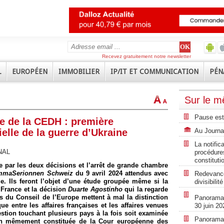
Recevez gratuitement notre newsletter
L
EUROPÉEN
IMMOBILIER
IP/IT ET COMMUNICATION
PÉN
Sur le 
Pause est
e de la CEDH : première
elle de la guerre d’Ukraine
Au Journal
La notific
NAL
procédures
constituti
e par les deux décisions et l’arrêt de grande chambre
immaSerionnen Schweiz
du 9 avril 2024 attendus avec
Redevance
e. Ils feront l’objet d’une étude groupée même si la
divisibili
France et la décision
Duarte Agostinho
qui la regarde
 du Conseil de l’Europe mettent à mal la distinction
Panorama r
e entre les affaires françaises et les affaires venues
30 juin 20
estion touchant plusieurs pays à la fois soit examinée
Panorama r
 mêmement constituée de la Cour européenne des