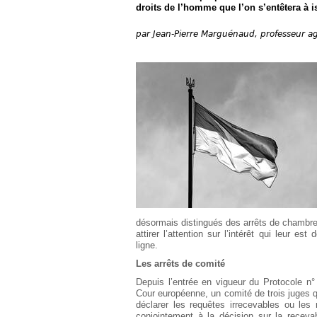
Européen
droits de l’homme que l’on s’entêtera à is
Déplier
par
Jean-Pierre Marguénaud, professeur ag
Immobilier
Déplier
IP/IT
et
Déplier
Communication
Pénal
Déplier
Social
Déplier
Avocat
désormais distingués des arrêts de chambre
attirer l’attention sur l’intérêt qui leur es
ligne.
Les arrêts de comité
Depuis l’entrée en vigueur du Protocole n°
Cour européenne, un comité de trois juges qu
déclarer les requêtes irrecevables ou les
conjointement à la décision sur la recevabi