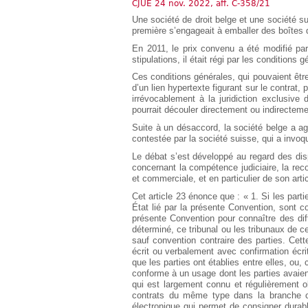
CJUE 24 nov. 2022, aff. C-358/21
Européen
Une société de droit belge et une société su
Déplier
première s’engageait à emballer des boîtes 
Immobilier
En 2011, le prix convenu a été modifié par
Déplier
stipulations, il était régi par les conditions
IP/IT
et
Ces conditions générales, qui pouvaient êtr
Déplier
Communication
d’un lien hypertexte figurant sur le contrat,
Pénal
irrévocablement à la juridiction exclusive 
Déplier
pourrait découler directement ou indirecteme
Social
Suite à un désaccord, la société belge a ag
Déplier
contestée par la société suisse, qui a invoq
Avocat
Le débat s’est développé au regard des di
concernant la compétence judiciaire, la rec
et commerciale, et en particulier de son arti
Cet article 23 énonce que : « 1. Si les parti
État lié par la présente Convention, sont co
présente Convention pour connaître des diff
déterminé, ce tribunal ou les tribunaux de 
sauf convention contraire des parties. Cette
écrit ou verbalement avec confirmation écr
que les parties ont établies entre elles, ou
conforme à un usage dont les parties avaie
qui est largement connu et régulièrement 
contrats du même type dans la branche c
électronique qui permet de consigner dura