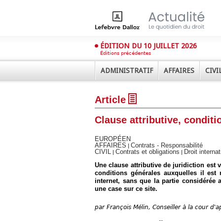
ÉDITION DU 10 JUILLET 2026
Éditions précédentes
ADMINISTRATIF
AFFAIRES
CIVI
Article
Clause attributive, conditi
EUROPÉEN
AFFAIRES
Contrats - Responsabilité
|
CIVIL
Contrats et obligations
Droit intern
|
|
Déplier
Une clause attributive de juridiction est
Administratif
conditions générales auxquelles il est
Déplier
internet, sans que la partie considérée 
Affaires
une case sur ce site.
Déplier
Civil
par
François Mélin, Conseiller à la cour d'a
Déplier