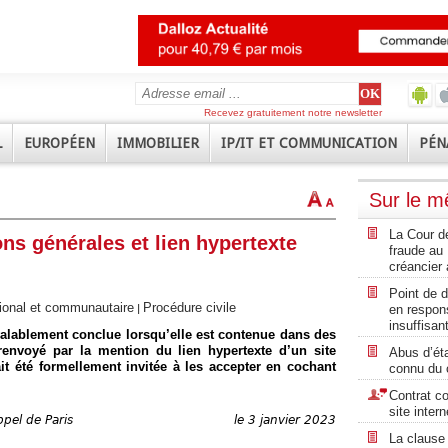
Recevez gratuitement notre newsletter
L
EUROPÉEN
IMMOBILIER
IP/IT ET COMMUNICATION
PÉN
Sur le 
La Cour de
ons générales et lien hypertexte
fraude au 
créancier 
Point de d
ational et communautaire
Procédure civile
en respons
|
insuffisan
 valablement conclue lorsqu’elle est contenue dans des
 renvoyé par la mention du lien hypertexte d’un site
Abus d’éta
ait été formellement invitée à les accepter en cochant
connu du 
Contrat co
site inter
ppel de Paris
le 3 janvier 2023
La clause 