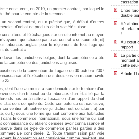
cassation
isse conclurent, en 2010, un premier contrat, par lequel la
Entre force
de thé pour le compte de la seconde.
double bor
 un second contrat, qui a précisé que, à défaut d’autres
Résiliatio
 générales d’achat de produits de la société suisse.
et forfait
!
e consultées et téléchargées sur un site internet au moyen
 prévoyaient que chaque partie au contrat « se soumettr[ait]
Au cœur de
des tribunaux anglais pour le règlement de tout litige qui
rapport
nt du contrat ».
La partie 
i devant les juridictions belges, dont la compétence a été
montant au
ué la compétence des juridictions anglaises.
cette seul
spositions de la convention de Lugano du 30 octobre 2007
Article 11
onnaissance et l’exécution des décisions en matière civile
cle 23.
es, dont l’une au moins a son domicile sur le territoire d’un
nvenues d’un tribunal ou de tribunaux d’un État lié par la
érends nés ou à naître à l’occasion d’un rapport de droit
cet État sont compétents. Cette compétence est exclusive,
 convention attributive de juridiction est conclue : a) par
ite, ou b) sous une forme qui soit conforme aux habitudes
, c) dans le commerce international, sous une forme qui soit
nt connaissance ou étaient censées avoir connaissance et
observé dans ce type de commerce par les parties à des
ommerciale considérée. 2. Toute transmission par voie
blement la convention est considérée comme revêtant une