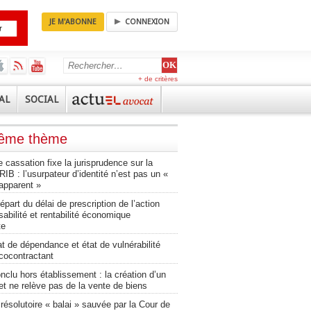
JE M'ABONNE
CONNEXION
+ de critères
AL
SOCIAL
même thème
 cassation fixe la jurisprudence sur la
RIB : l’usurpateur d’identité n’est pas un «
apparent »
épart du délai de prescription de l’action
abilité et rentabilité économique
te
t de dépendance et état de vulnérabilité
cocontractant
nclu hors établissement : la création d’un
net ne relève pas de la vente de biens
résolutoire « balai » sauvée par la Cour de