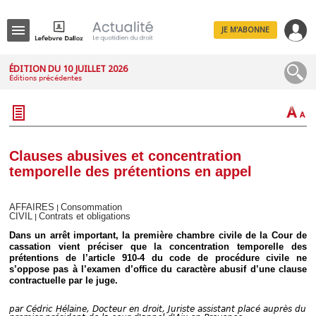
JE M'ABONNE
Menu
ÉDITION DU 10 JUILLET 2026
Éditions précédentes
R
e
c
h
e
r
c
Clauses abusives et concentration
h
temporelle des prétentions en appel
e
AFFAIRES
Consommation
|
CIVIL
Contrats et obligations
|
Déplier
Dans un arrêt important, la première chambre civile de la Cour de
Administratif
cassation vient préciser que la concentration temporelle des
prétentions de l’article 910-4 du code de procédure civile ne
Déplier
s’oppose pas à l’examen d’office du caractère abusif d’une clause
Affaires
contractuelle par le juge.
Déplier
Civil
par
Cédric Hélaine, Docteur en droit, Juriste assistant placé auprès du