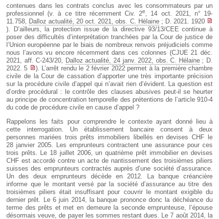
contenues dans les contrats conclus avec les consommateurs par un
e
professionnel (v. à ce titre récemment Civ. 2
, 14 oct. 2021, n° 19-
11.758,
Dalloz actualité, 20 oct. 2021, obs. C. Hélaine
; D. 2021. 1920
). D’ailleurs, la protection issue de la directive 93/13/CEE continue à
poser des difficultés d’interprétation tranchées par la Cour de justice de
l’Union européenne par le biais de nombreux renvois préjudiciels comme
nous l’avons vu encore récemment dans ces colonnes (CJUE 21 déc.
2021, aff. C-243/20,
Dalloz actualité, 24 janv. 2022, obs. C. Hélaine
; D.
2022. 5
). L’arrêt rendu le 2 février 2022 permet à la première chambre
civile de la Cour de cassation d’apporter une très importante précision
sur la procédure civile d’appel qui n’avait rien d’évident. La question est
d’ordre procédural : le contrôle des clauses abusives peut-il se heurter
au principe de concentration temporelle des prétentions de l’article 910-4
du code de procédure civile en cause d’appel ?
Rappelons les faits pour comprendre le contexte ayant donné lieu à
cette interrogation. Un établissement bancaire consent à deux
personnes mariées trois prêts immobiliers libellés en devises CHF le
28 janvier 2005. Les emprunteurs contractent une assurance pour ces
trois prêts. Le 18 juillet 2006, un quatrième prêt immobilier en devises
CHF est accordé contre un acte de nantissement des troisièmes piliers
suisses des emprunteurs contractés auprès d’une société d’assurance.
Un des deux emprunteurs décède en 2012. La banque créancière
informe que le montant versé par la société d’assurance au titre des
troisièmes piliers était insuffisant pour couvrir le montant exigible du
dernier prêt. Le 6 juin 2014, la banque prononce donc la déchéance du
terme des prêts et met en demeure la seconde emprunteuse, l’épouse
désormais veuve, de payer les sommes restant dues. Le 7 août 2014, la