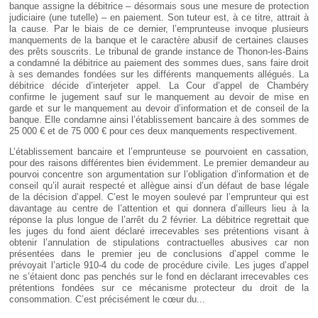
banque assigne la débitrice – désormais sous une mesure de protection
judiciaire (une tutelle) – en paiement. Son tuteur est, à ce titre, attrait à
la cause. Par le biais de ce dernier, l’emprunteuse invoque plusieurs
manquements de la banque et le caractère abusif de certaines clauses
des prêts souscrits. Le tribunal de grande instance de Thonon-les-Bains
a condamné la débitrice au paiement des sommes dues, sans faire droit
à ses demandes fondées sur les différents manquements allégués. La
débitrice décide d’interjeter appel. La Cour d’appel de Chambéry
confirme le jugement sauf sur le manquement au devoir de mise en
garde et sur le manquement au devoir d’information et de conseil de la
banque. Elle condamne ainsi l’établissement bancaire à des sommes de
25 000 € et de 75 000 € pour ces deux manquements respectivement.
L’établissement bancaire et l’emprunteuse se pourvoient en cassation,
pour des raisons différentes bien évidemment. Le premier demandeur au
pourvoi concentre son argumentation sur l’obligation d’information et de
conseil qu’il aurait respecté et allègue ainsi d’un défaut de base légale
de la décision d’appel. C’est le moyen soulevé par l’emprunteur qui est
davantage au centre de l’attention et qui donnera d’ailleurs lieu à la
réponse la plus longue de l’arrêt du 2 février. La débitrice regrettait que
les juges du fond aient déclaré irrecevables ses prétentions visant à
obtenir l’annulation de stipulations contractuelles abusives car non
présentées dans le premier jeu de conclusions d’appel comme le
prévoyait l’article 910-4 du code de procédure civile. Les juges d’appel
ne s’étaient donc pas penchés sur le fond en déclarant irrecevables ces
prétentions fondées sur ce mécanisme protecteur du droit de la
consommation. C’est précisément le cœur du...