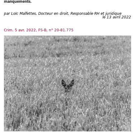
manquements.
Déplier
Européen
Déplier
par
Loïc Malfettes, Docteur en droit, Responsable RH et juridique
le 13 avril 2022
Immobilier
Déplier
IP/IT
Crim. 5 avr. 2022, FS-B, n° 20-81.775
et
Déplier
Communication
Pénal
Déplier
Social
Déplier
Avocat