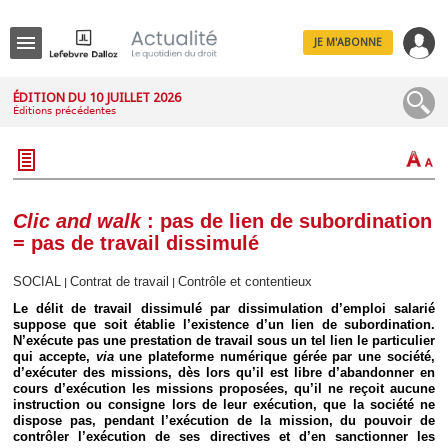
JE M'ABONNE
Menu
ÉDITION DU 10 JUILLET 2026
Éditions précédentes
R
e
c
h
e
r
c
Clic and walk
: pas de lien de subordination
h
= pas de travail dissimulé
e
SOCIAL
Contrat de travail
Contrôle et contentieux
|
|
Le délit de travail dissimulé par dissimulation d’emploi salarié
suppose que soit établie l’existence d’un lien de subordination.
Déplier
N’exécute pas une prestation de travail sous un tel lien le particulier
Administratif
qui accepte,
via
une plateforme numérique gérée par une société,
Déplier
d’exécuter des missions, dès lors qu’il est libre d’abandonner en
Affaires
cours d’exécution les missions proposées, qu’il ne reçoit aucune
instruction ou consigne lors de leur exécution, que la société ne
Déplier
dispose pas, pendant l’exécution de la mission, du pouvoir de
Civil
contrôler l’exécution de ses directives et d’en sanctionner les