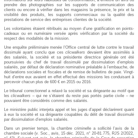
prendre des photographies sur les supports de communication des
clients ou encore à vérifier dans les magasins la présence, le prix et la
visibilité des produits, les supports commerciaux ou la qualité des
prestations de service des entreprises clientes de la société.
Les volontaires étaient rétribués au moyen d’une gratification en points-
cadeaux ou en numéraire versée après vérification par la société du
respect des modalités de la mission.
Une enquête préliminaire menée l’Office central de lutte contre le travail
dissimulé ayant conclu que ces
clicwalkers
devaient être assimilés à
des salariés, la société et sa présidente directrice générale ont été
poursuivies du chef de travail dissimulé par dissimulation d’emplois
salariés, par défaut de déclaration nominative préalable à l’embauche, de
déclarations sociales et fiscales et de remise de bulletins de paie. Vingt-
huit d’entre eux avaient en effet effectué des missions les conduisant à
percevoir chacun plus de 600 € en 2015 ou 2016.
Le tribunal correctionnel a relaxé la société et sa dirigeante au motif que
les
clicwalkers
– qui ne s’étaient du reste pas portés partie civile – ne
pouvaient être considérés comme des salariés.
Le ministère public interjeta appel et les juges d’appel déclarèrent quant
à eux la société et sa dirigeante coupables du délit de travail dissimulé
par dissimulation d’emplois salariés.
Dans un premier temps, la chambre criminelle a sollicité l’avis de la
chambre sociale (v. Soc., avis, 15 déc. 2021, n° 20-81.775, RJS 2/2022,