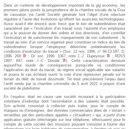
Dans un contexte de développement important de la
gig economy
, les
premiers jalons posés la jurisprudence de la chambre sociale de la Cour
de cassation via l’arrêt
Société générale
font l’objet d’une relecture
régulière à l’aune des évolutions qu’offrent les avancées technologiques.
Aussi avait-il été énoncé avec force que le lien de subordination était
caractérisé par « l’exécution d’un travail sous l’autorité d’un employeur
qui a le pouvoir de donner des ordres et des directives, d’en contrôler
l’exécution et de sanctionner les manquements de son subordonné ; le
travail au sein d’un service organisé peut constituer un indice du lien de
subordination lorsque l’employeur détermine unilatéralement les
conditions d’exécution du travail » (Soc. 13 nov. 1996, n° 94-13.187, D.
1996. 268
; Dr. soc. 1996. 1067, note J.-J. Dupeyroux
; RDSS
1997. 847, note J.-C. Dosdat
). Cette caractérisation demeure
aujourd’hui lourde de conséquences puisqu’elle va conditionner
l’application du droit du travail, du régime social applicable aux salariés
et pourra le cas échéant ouvrir la voie d’une répression pénale sur le
terrain du délit de travail dissimulé. Tel était précisément l’enjeu dans
l’arrêt rendu par la chambre criminelle du 5 avril 2022 à propos d’une
société de plateforme.
En l’espèce, était en cause une société recourant à la participation
volontaire d’individus dont l’assimilation à des salariés était possible.
Son activité consistait à collecter puis traiter, pour le compte de
marques ou d’enseignes, des données commerciales dites de « terrain »
recueillies par des particuliers appelés «
clicwalkers
» qui, à partir d’une
application gratuite téléchargée sur leur téléphone, effectuaient pour le
compte de cette société des missions pouvant consister à fournir des
informations sur leurs habitudes de consommation, à émettre un avis ou