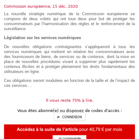
Déplier
Européen
Commission européenne, 15 déc. 2020
La nouvelle stratégie numérique de la Commission européenne se
Déplier
Immobilier
compose de deux volets qui ont tous deux pour but de protéger les
consommateurs par l’harmonisation des règles et le renforcement de la
Déplier
surveillance.
IP/IT
et
Législation sur les services numériques
Déplier
Communication
Pénal
De nouvelles obligations contraignantes s’appliqueront à tous les
Déplier
services numériques qui mettent en relation les consommateurs avec
Social
des fournisseurs de biens, de services ou de contenus, dont la mise en
place de nouvelles procédures visant à supprimer plus rapidement les
Déplier
contenus illicites et à protéger pleinement les droits fondamentaux des
Avocat
utilisateurs en ligne.
Ces obligations seront modulées en fonction de la taille et de l’impact de
ces services....
Il vous reste 75% à lire.
Vous êtes abonné(e) ou disposez de codes d'accès :
CONNEXION