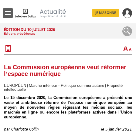
JE M'ABONNE
Menu
ÉDITION DU 10 JUILLET 2026
Éditions précédentes
R
e
c
h
e
r
c
La Commission européenne veut réformer
h
l’espace numérique
e
EUROPÉEN
Marché intérieur - Politique communautaire
Propriété
|
|
intellectuelle
Le 15 décembre 2020, la Commission européenne a présenté une
Déplier
vaste et ambitieuse réforme de l’espace numérique européen au
Administratif
moyen de nouvelles règles régissant les médias sociaux, les
marchés en ligne ou encore les plateformes actives dans l’Union
Déplier
européenne.
Affaires
Déplier
par
Charlotte Collin
le 5 janvier 2021
Civil