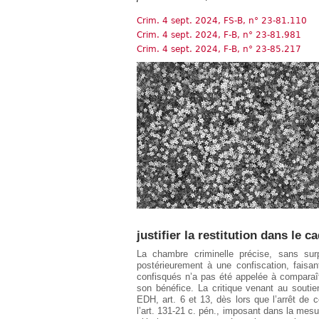
Européen
Crim. 4 sept. 2024, FS-B, n° 23-81.110
Déplier
Crim. 4 sept. 2024, F-B, n° 23-81.981
Immobilier
Crim. 4 sept. 2024, F-B, n° 23-85.217
Déplier
IP/IT
et
Déplier
Communication
Pénal
Déplier
Social
Déplier
Avocat
justifier la restitution dans le 
La chambre criminelle précise, sans surp
postérieurement à une confiscation, faisan
confisqués n’a pas été appelée à comparaître
son bénéfice. La critique venant au souti
EDH, art. 6 et 13, dès lors que l’arrêt de
l’art. 131-21 c. pén., imposant dans la mesur