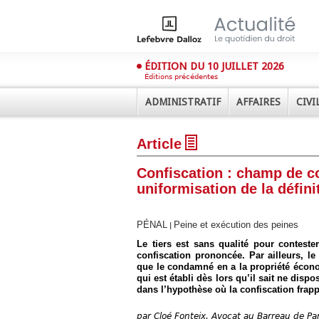
ÉDITION DU 10 JUILLET 2026
Éditions précédentes
ADMINISTRATIF
AFFAIRES
CIVI
Article
Confiscation : champ de co
uniformisation de la défini
PÉNAL
Peine et exécution des peines
|
Déplier
Administratif
Le tiers est sans qualité pour conteste
confiscation prononcée. Par ailleurs, le
Déplier
que le condamné en a la propriété économ
Affaires
qui est établi dès lors qu’il sait ne dis
Déplier
dans l’hypothèse où la confiscation frappe
Civil
Déplier
par
Cloé Fonteix, Avocat au Barreau de Par