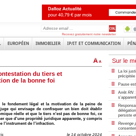
Recevez gratuitement notre newsletter
L
EUROPÉEN
IMMOBILIER
IP/IT ET COMMUNICATION
PÉN
Sur le 
La loi jus
ntestation du tiers et
précipitée
tion de la bonne foi
Pause est
Arrêt
RN
:
s’apparent
r le fondement légal et la motivation de la peine de
Responsabi
 juge qui envisage de confisquer un bien doit établir
délégation
ique réelle et que le tiers n’est pas de bonne foi, ce
persiste e
poser que d’une propriété juridique apparente, y compris
 l’instrument de l’infraction.
Revenge 
consente
is
le 14 octobre 2024