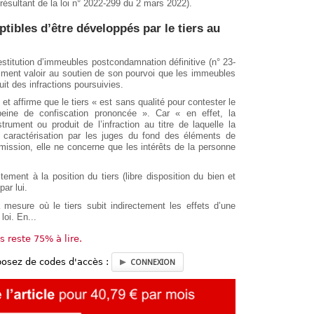
 résultant de la loi n° 2022-299 du 2 mars 2022).
tibles d’être développés par le tiers au
stitution d’immeubles postcondamnation définitive (n° 23-
tamment valoir au soutien de son pourvoi que les immeubles
it des infractions poursuivies.
 et affirme que le tiers « est sans qualité pour contester le
peine de confiscation prononcée ». Car « en effet, la
strument ou produit de l’infraction au titre de laquelle la
a caractérisation par les juges du fond des éléments de
mission, elle ne concerne que les intérêts de la personne
ctement à la position du tiers (libre disposition du bien et
par lui.
a mesure où le tiers subit indirectement les effets d’une
loi. En...
us reste 75% à lire.
posez de codes d'accès :
CONNEXION