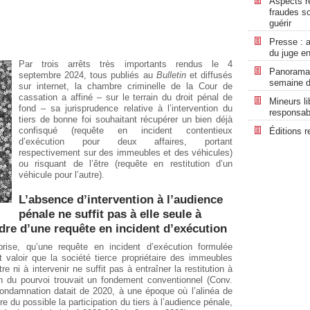
Aspects ré
fraudes so
guérir
Presse : a
du juge en
Par trois arrêts très importants rendus le 4
Panorama r
septembre 2024, tous publiés au
Bulletin
et diffusés
semaine d
sur internet, la chambre criminelle de la Cour de
cassation a affiné – sur le terrain du droit pénal de
Mineurs li
fond – sa jurisprudence relative à l’intervention du
responsabi
tiers de bonne foi souhaitant récupérer un bien déjà
confisqué (requête en incident contentieux
Éditions r
d’exécution pour deux affaires, portant
respectivement sur des immeubles et des véhicules)
ou risquant de l’être (requête en restitution d’un
véhicule pour l’autre).
L’absence d’intervention à l’audience
pénale ne suffit pas à elle seule à
cadre d’une requête en incident d’exécution
rise, qu’une requête en incident d’exécution formulée
t valoir que la société tierce propriétaire des immeubles
 ni à intervenir ne suffit pas à entraîner la restitution à
en du pourvoi trouvait un fondement conventionnel (Conv.
 condamnation datait de 2020, à une époque où l’alinéa de
e du possible la participation du tiers à l’audience pénale,