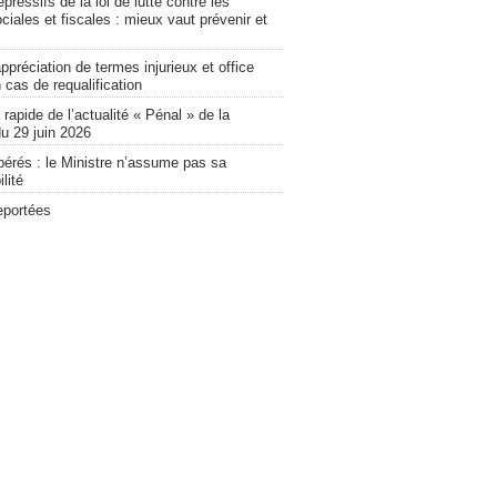
pressifs de la loi de lutte contre les
ciales et fiscales : mieux vaut prévenir et
ppréciation de termes injurieux et office
 cas de requalification
apide de l’actualité « Pénal » de la
u 29 juin 2026
bérés : le Ministre n’assume pas sa
lité
eportées