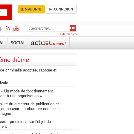
JE M'ABONNE
CONNEXION
+ de critères
AL
SOCIAL
même thème
tice criminelle adoptée, rabotée et
ivale
 « Un mode de fonctionnement
ant à une organisation »
lité du directeur de publication et
 de pouvoir : la chambre criminelle
t signe
porn
: précisions sur l’objet du
ment