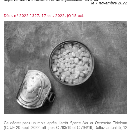
Déplier
le 7 novembre 2022
Européen
Déplier
Décr. n° 2022-1327, 17 oct. 2022, JO 18 oct.
Immobilier
Déplier
IP/IT
et
Déplier
Communication
Pénal
Déplier
Social
Déplier
Avocat
Ce décret paru un mois après l’arrêt
Space Net et Deutsche Telekom
(CJUE 20 sept. 2022, aff. jtes C-793/19 et C-794/19,
Dalloz actualité, 12