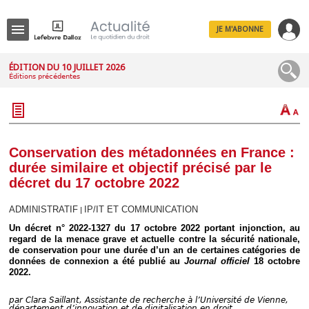
JE M'ABONNE
Menu
ÉDITION DU 10 JUILLET 2026
Éditions précédentes
R
e
c
h
e
r
c
Conservation des métadonnées en France :
h
durée similaire et objectif précisé par le
e
décret du 17 octobre 2022
ADMINISTRATIF
IP/IT ET COMMUNICATION
|
Un décret n° 2022-1327 du 17 octobre 2022 portant injonction, au
Déplier
regard de la menace grave et actuelle contre la sécurité nationale,
Administratif
de conservation pour une durée d’un an de certaines catégories de
Déplier
données de connexion a été publié au
Journal officiel
18 octobre
Affaires
2022.
Déplier
Civil
par
Clara Saillant, Assistante de recherche à l’Université de Vienne,
département d’innovation et de digitalisation en droit