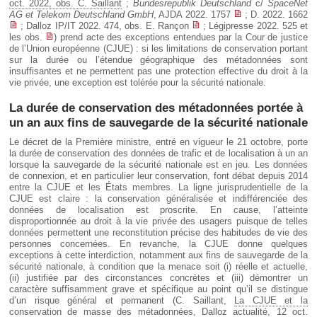
oct. 2022, obs. C. Saillant
;
Bundesrepublik Deutschland
c/
SpaceNet
AG et Telekom Deutschland GmbH
, AJDA 2022. 1757
; D. 2022. 1662
; Dalloz IP/IT 2022. 474, obs. E. Rançon
; Légipresse 2022. 525 et
les obs.
) prend acte des exceptions entendues par la Cour de justice
de l’Union européenne (CJUE) : si les limitations de conservation portant
sur la durée ou l’étendue géographique des métadonnées sont
insuffisantes et ne permettent pas une protection effective du droit à la
vie privée, une exception est tolérée pour la sécurité nationale.
La durée de conservation des métadonnées portée à
un an aux fins de sauvegarde de la sécurité nationale
Le décret de la Première ministre, entré en vigueur le 21 octobre, porte
la durée de conservation des données de trafic et de localisation à un an
lorsque la sauvegarde de la sécurité nationale est en jeu. Les données
de connexion, et en particulier leur conservation, font débat depuis 2014
entre la CJUE et les États membres. La ligne jurisprudentielle de la
CJUE est claire : la conservation généralisée et indifférenciée des
données de localisation est proscrite. En cause, l’atteinte
disproportionnée au droit à la vie privée des usagers puisque de telles
données permettent une reconstitution précise des habitudes de vie des
personnes concernées. En revanche, la CJUE donne quelques
exceptions à cette interdiction, notamment aux fins de sauvegarde de la
sécurité nationale, à condition que la menace soit (i) réelle et actuelle,
(ii) justifiée par des circonstances concrètes et (iii) démontrer un
caractère suffisamment grave et spécifique au point qu’il se distingue
d’un risque général et permanent (C. Saillant,
La CJUE et la
conservation de masse des métadonnées
, Dalloz actualité, 12 oct.