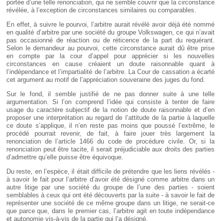
portée d’une telle renonciation, qui ne semble couvrir que la circonstance
révélée, à l’exception de circonstances similaires ou comparables.
En effet, à suivre le pourvoi, l’arbitre aurait révélé avoir déjà été nommé
en qualité d’arbitre par une société du groupe Volkswagen, ce qui n’avait
pas occasionné de réaction ou de réticence de la part du requérant.
Selon le demandeur au pourvoi, cette circonstance aurait dû être prise
en compte par la cour d’appel pour apprécier si les nouvelles
circonstances en cause créaient un doute raisonnable quant à
l’indépendance et l’impartialité de l’arbitre. La Cour de cassation a écarté
cet argument au motif de l’appréciation souveraine des juges du fond.
Sur le fond, il semble justifié de ne pas donner suite à une telle
argumentation. Si l’on comprend l’idée qui consiste à tenter de faire
usage du caractère subjectif de la notion de doute raisonnable et d’en
proposer une interprétation au regard de l’attitude de la partie à laquelle
ce doute s’applique, il n’en reste pas moins que poussé l’extrême, le
procédé pourrait revenir, de fait, à faire jouer très largement la
renonciation de l’article 1466 du code de procédure civile. Or, si la
renonciation peut être tacite, il serait préjudiciable aux droits des parties
d’admettre qu’elle puisse être équivoque.
Du reste, en l’espèce, il était difficile de prétendre que les liens révélés -
à savoir le fait pour l’arbitre d’avoir été désigné comme arbitre dans un
autre litige par une société du groupe de l’une des parties - soient
semblables à ceux qui ont été découverts par la suite - à savoir le fait de
représenter une société de ce même groupe dans un litige, ne serait-ce
que parce que, dans le premier cas, l’arbitre agit en toute indépendance
et autonomie vis-à-vis de la partie qui l’a désigné.