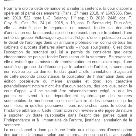
Pour faire droit à cette demande et annuler la sentence, la cour d’appel a
opéré un tri parmi ces éléments (Paris, 27 mars 2018, n° 16/09386, Rev.
re
arb. 2019. 522, note L.-C. Delanoy, 1
esp. ; D. 2018. 2448, obs. T.
Clay
; Gaz. Pal. 24 juill. 2018, p. 19, obs. D. Bensaude). D’un côté,
elle a estimé que le requérant ne pouvait fonder sa demande
d’annulation sur la circonstance de la représentation par le cabinet d’une
entité du groupe Volkswagen ayant fait l’objet d’une « publication avant
le début de l’arbitrage dans un annuaire professionnel connu de tous les
cabinets d’avocats d’affaires allemands » (nous soulignons). C’est donc
l’exception de notoriété qui lui a permis de considérer que cette
circonstance ne pouvait fonder l’annulation de la sentence. En revanche,
elle a estimé que la mission de représentation en cours d’arbitrage d’une
société du groupe du défendeur par le cabinet de l’arbitre, circonstance
non révélée par ce dernier, fondait quant à elle l’annulation. S’agissant
de cette seconde circonstance, la publication de l’information dans une
édition postérieure du même annuaire et donc son caractère
potentiellement notoire n’ont été d’aucun secours, dès lors que, selon la
cour d’appel, « il ne saurait être raisonnablement exigé, ni que les
parties se livrent à un dépouillement systématique des sources
susceptibles de mentionner le nom de l’arbitre et des personnes qui lui
sont liées, ni qu’elles poursuivent leurs recherches après le début de
l’instance arbitrale ». Cette information non révélée a été jugée de nature
à susciter un doute raisonnable dans l’esprit des parties quant à
l’indépendance et à l’impartialité de l’arbitre, justifiant l’annulation de la
sentence.
La cour d’appel a donc posé une limite aux obligations d’investigation
des parties, distinguant selon que l’information publique était accessible