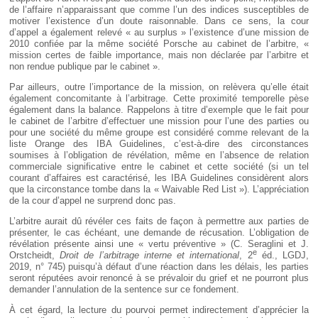
de l’affaire n’apparaissant que comme l’un des indices susceptibles de
motiver l’existence d’un doute raisonnable. Dans ce sens, la cour
d’appel a également relevé « au surplus » l’existence d’une mission de
2010 confiée par la même société Porsche au cabinet de l’arbitre, «
mission certes de faible importance, mais non déclarée par l’arbitre et
non rendue publique par le cabinet ».
Par ailleurs, outre l’importance de la mission, on relèvera qu’elle était
également concomitante à l’arbitrage. Cette proximité temporelle pèse
également dans la balance. Rappelons à titre d’exemple que le fait pour
le cabinet de l’arbitre d’effectuer une mission pour l’une des parties ou
pour une société du même groupe est considéré comme relevant de la
liste Orange des IBA Guidelines, c’est-à-dire des circonstances
soumises à l’obligation de révélation, même en l’absence de relation
commerciale significative entre le cabinet et cette société (si un tel
courant d’affaires est caractérisé, les IBA Guidelines considèrent alors
que la circonstance tombe dans la « Waivable Red List »). L’appréciation
de la cour d’appel ne surprend donc pas.
L’arbitre aurait dû révéler ces faits de façon à permettre aux parties de
présenter, le cas échéant, une demande de récusation. L’obligation de
révélation présente ainsi une « vertu préventive » (C. Seraglini et J.
e
Orstcheidt,
Droit de l’arbitrage interne et international
, 2
éd., LGDJ,
2019, n° 745) puisqu’à défaut d’une réaction dans les délais, les parties
seront réputées avoir renoncé à se prévaloir du grief et ne pourront plus
demander l’annulation de la sentence sur ce fondement.
À cet égard, la lecture du pourvoi permet indirectement d’apprécier la