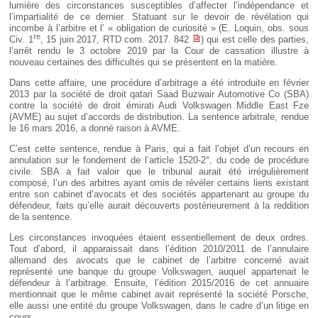
lumière des circonstances susceptibles d’affecter l’indépendance et
l’impartialité de ce dernier. Statuant sur le devoir de révélation qui
incombe à l’arbitre et l’ « obligation de curiosité » (E. Loquin, obs. sous
re
Civ. 1
, 15 juin 2017, RTD com. 2017. 842
) qui est celle des parties,
l’arrêt rendu le 3 octobre 2019 par la Cour de cassation illustre à
nouveau certaines des difficultés qui se présentent en la matière.
Dans cette affaire, une procédure d’arbitrage a été introduite en février
2013 par la société de droit qatari Saad Buzwair Automotive Co (SBA)
contre la société de droit émirati Audi Volkswagen Middle East Fze
(AVME) au sujet d’accords de distribution. La sentence arbitrale, rendue
le 16 mars 2016, a donné raison à AVME.
C’est cette sentence, rendue à Paris, qui a fait l’objet d’un recours en
annulation sur le fondement de l’article 1520-2°, du code de procédure
civile. SBA a fait valoir que le tribunal aurait été irrégulièrement
composé, l’un des arbitres ayant omis de révéler certains liens existant
entre son cabinet d’avocats et des sociétés appartenant au groupe du
défendeur, faits qu’elle aurait découverts postérieurement à la reddition
de la sentence.
Les circonstances invoquées étaient essentiellement de deux ordres.
Tout d’abord, il apparaissait dans l’édition 2010/2011 de l’annulaire
allemand des avocats que le cabinet de l’arbitre concerné avait
représenté une banque du groupe Volkswagen, auquel appartenait le
défendeur à l’arbitrage. Ensuite, l’édition 2015/2016 de cet annuaire
mentionnait que le même cabinet avait représenté la société Porsche,
elle aussi une entité du groupe Volkswagen, dans le cadre d’un litige en
cours.