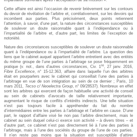
Cette affaire est ainsi l’occasion de revenir brièvement sur les contours
du devoir de révélation de l’arbitre et, corrélativement, sur les devoirs qui
incombent aux parties. Plus précisément, deux points retiennent
l’attention, à savoir, d’une part, la nature des circonstances susceptibles
de soulever un doute raisonnable quant à l’indépendance ou à
l’impartialité de l’arbitre et, d’autre part, les limites de l’exception de
notoriété.
Nature des circonstances susceptibles de soulever un doute raisonnable
quant à l’indépendance ou à l’impartialité de l’arbitre. La question des
liens que le cabinet auquel appartient l’arbitre entretient avec des entités
du même groupe de l’une parties à l’arbitrage se pose fréquemment en
re
pratique (v. not., dans d’autres circonstances, Civ. 1
, 27 janv. 2016,
Fibre Excellence
, n° 15-12.363, affaire dans laquelle l’un des arbitres
était en pourparlers avec le cabinet qui conseillait l’une des parties à
l’arbitrage en vue de son intégration au sein de ce dernier ; Paris, 10
mars 2011,
Tecso c/ Neoelectra Group
, n° 09/28537). Nombreux en effet
sont les arbitres qui exercent de façon habituelle une activité de conseil
au sein de cabinets d’avocats de taille relativement importante,
augmentant le risque de conflits d’intérêts indirects. Une telle situation
n’est pas toujours facile à appréhender du fait du nombre
d’intermédiaires entre les parties à l’arbitrage et l’arbitre en cause. D’une
part, le rapport d’affaire visé lie non pas l’arbitre directement, mais le
cabinet au sein duquel celui-ci exerce son activité – à divers titres – et
d’autre part, ce cabinet n’est pas directement lié à l’une des parties à
l’arbitrage, mais à l’une des sociétés du groupe de l’une de ces parties.
Il n’en reste pas moins que la situation est susceptible d’attirer