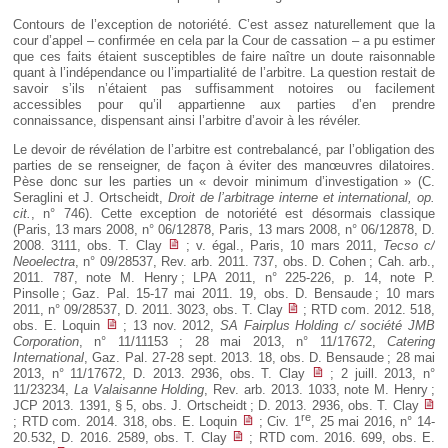
Contours de l’exception de notoriété. C’est assez naturellement que la
cour d’appel – confirmée en cela par la Cour de cassation – a pu estimer
que ces faits étaient susceptibles de faire naître un doute raisonnable
quant à l’indépendance ou l’impartialité de l’arbitre. La question restait de
savoir s’ils n’étaient pas suffisamment notoires ou facilement
accessibles pour qu’il appartienne aux parties d’en prendre
connaissance, dispensant ainsi l’arbitre d’avoir à les révéler.
Le devoir de révélation de l’arbitre est contrebalancé, par l’obligation des
parties de se renseigner, de façon à éviter des manœuvres dilatoires.
Pèse donc sur les parties un « devoir minimum d’investigation » (C.
Seraglini et J. Ortscheidt,
Droit de l’arbitrage interne et international,
op.
cit.
, n° 746). Cette exception de notoriété est désormais classique
(Paris, 13 mars 2008, n° 06/12878, Paris, 13 mars 2008, n° 06/12878, D.
2008. 3111, obs. T. Clay
; v. égal., Paris, 10 mars 2011,
Tecso c/
Neoelectra
, n° 09/28537, Rev. arb. 2011. 737, obs. D. Cohen ; Cah. arb.,
2011. 787, note M. Henry ; LPA 2011, n° 225-226, p. 14, note P.
Pinsolle ; Gaz. Pal. 15-17 mai 2011. 19, obs. D. Bensaude ; 10 mars
2011, n° 09/28537, D. 2011. 3023, obs. T. Clay
; RTD com. 2012. 518,
obs. E. Loquin
; 13 nov. 2012,
SA Fairplus Holding c/ société JMB
Corporation
, n° 11/11153 ; 28 mai 2013, n° 11/17672,
Catering
International
, Gaz. Pal. 27-28 sept. 2013. 18, obs. D. Bensaude ; 28 mai
2013, n° 11/17672, D. 2013. 2936, obs. T. Clay
; 2 juill. 2013, n°
11/23234,
La Valaisanne Holding
, Rev. arb. 2013. 1033, note M. Henry ;
JCP 2013. 1391, § 5, obs. J. Ortscheidt ; D. 2013. 2936, obs. T. Clay
re
; RTD com. 2014. 318, obs. E. Loquin
; Civ. 1
, 25 mai 2016, n° 14-
20.532, D. 2016. 2589, obs. T. Clay
; RTD com. 2016. 699, obs. E.