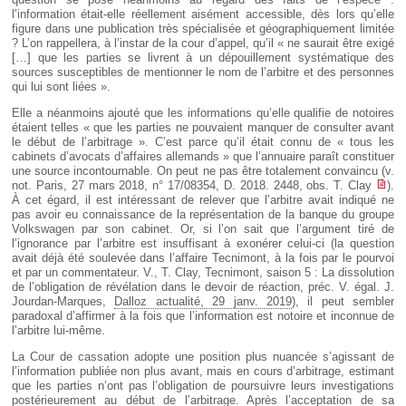
l’information était-elle réellement aisément accessible, dès lors qu’elle
figure dans une publication très spécialisée et géographiquement limitée
? L’on rappellera, à l’instar de la cour d’appel, qu’il « ne saurait être exigé
[…] que les parties se livrent à un dépouillement systématique des
sources susceptibles de mentionner le nom de l’arbitre et des personnes
qui lui sont liées ».
Elle a néanmoins ajouté que les informations qu’elle qualifie de notoires
étaient telles « que les parties ne pouvaient manquer de consulter avant
le début de l’arbitrage ». C’est parce qu’il était connu de « tous les
cabinets d’avocats d’affaires allemands » que l’annuaire paraît constituer
une source incontournable. On peut ne pas être totalement convaincu (v.
not. Paris, 27 mars 2018, n° 17/08354, D. 2018. 2448, obs. T. Clay
).
À cet égard, il est intéressant de relever que l’arbitre avait indiqué ne
pas avoir eu connaissance de la représentation de la banque du groupe
Volkswagen par son cabinet. Or, si l’on sait que l’argument tiré de
l’ignorance par l’arbitre est insuffisant à exonérer celui-ci (la question
avait déjà été soulevée dans l’affaire Tecnimont, à la fois par le pourvoi
et par un commentateur. V., T. Clay, Tecnimont, saison 5 : La dissolution
de l’obligation de révélation dans le devoir de réaction, préc. V. égal. J.
Jourdan-Marques,
Dalloz actualité, 29 janv. 2019
), il peut sembler
paradoxal d’affirmer à la fois que l’information est notoire et inconnue de
l’arbitre lui-même.
La Cour de cassation adopte une position plus nuancée s’agissant de
l’information publiée non plus avant, mais en cours d’arbitrage, estimant
que les parties n’ont pas l’obligation de poursuivre leurs investigations
postérieurement au début de l’arbitrage. Après l’acceptation de sa