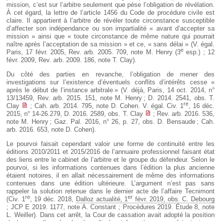
mission, c’est sur l’arbitre seulement que pèse l’obligation de révélation.
À cet égard, la lettre de l’article 1456 du Code de procédure civile est
claire. Il appartient à l’arbitre de révéler toute circonstance susceptible
d’affecter son indépendance ou son impartialité « avant d’accepter sa
mission » ainsi que « toute circonstance de même nature qui pourrait
naître après l’acceptation de sa mission » et ce, « sans délai » (V. égal.
e
Paris, 17 févr. 2005, Rev. arb. 2005. 709, note M. Henry (3
esp.) ; 12
févr. 2009, Rev. arb. 2009. 186, note T. Clay).
Du côté des parties en revanche, l’obligation de mener des
investigations sur l’existence d’éventuels conflits d’intérêts cesse «
après le début de l’instance arbitrale » (V. déjà, Paris, 14 oct. 2014, n°
13/13459, Rev. arb. 2015. 151, note M. Henry ; D. 2014. 2541, obs. T.
re
Clay
; Cah. arb. 2014. 795, note D. Cohen. V. égal. Civ. 1
, 16 déc.
2015, n° 14-26.279, D. 2016. 2589, obs. T. Clay
; Rev. arb. 2016. 536,
note M. Henry ; Gaz. Pal. 2016, n° 26, p. 27, obs. D. Bensaude ; Cah.
arb. 2016. 653, note D. Cohen).
Le pourvoi faisait cependant valoir une forme de continuité entre les
éditions 2010/2011 et 2015/2016 de l’annuaire professionnel faisant état
des liens entre le cabinet de l’arbitre et le groupe du défendeur. Selon le
pourvoi, si les informations contenues dans l’édition la plus ancienne
étaient notoires, il en allait nécessairement de même des informations
contenues dans une édition ultérieure. L’argument n’est pas sans
rappeler la solution retenue dans le dernier acte de l’affaire Tecnimont
re
er
(Civ. 1
, 19 déc. 2018,
Dalloz actualité, 1
févr. 2019, obs. C. Debourg
; JCP E 2019. 1177, note A. Constant ; Procédures 2019. Étude 8, note
L. Weiller). Dans cet arrêt, la Cour de cassation avait adopté la position