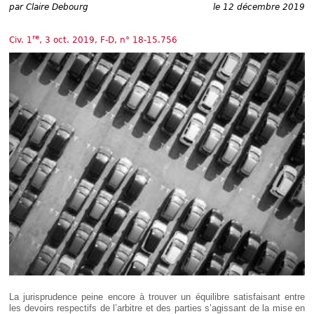
Déplier
par
Claire Debourg
le 12 décembre 2019
Européen
Déplier
re
Civ. 1
, 3 oct. 2019, F-D, n° 18-15.756
Immobilier
Déplier
IP/IT
et
Déplier
Communication
Pénal
Déplier
Social
Déplier
Avocat
La jurisprudence peine encore à trouver un équilibre satisfaisant entre
les devoirs respectifs de l’arbitre et des parties s’agissant de la mise en