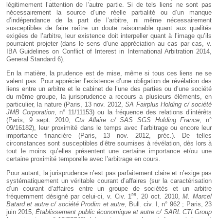
légitimement l’attention de l’autre partie. Si de tels liens ne sont pas
nécessairement la source d’une réelle partialité ou d’un manque
d’indépendance de la part de l’arbitre, ni même nécessairement
susceptibles de faire naître un doute raisonnable quant aux qualités
exigées de l’arbitre, leur existence doit interpeller quant à l’image qu’ils
pourraient projeter (dans le sens d’une appréciation au cas par cas, v.
IBA Guidelines on Conflict of Interest in International Arbitration 2014,
General Standard 6).
En la matière, la prudence est de mise, même si tous ces liens ne se
valent pas. Pour apprécier l’existence d’une obligation de révélation des
liens entre un arbitre et le cabinet de l’une des parties ou d’une société
du même groupe, la jurisprudence a recours a plusieurs éléments, en
particulier, la nature (Paris, 13 nov. 2012,
SA Fairplus Holding c/ société
JMB Corporation
, n° 11/11153) ou la fréquence des relations d’intérêts
(Paris, 9 sept. 2010,
Cts Allaire c/ SAS SGS Holding France
, n°
09/16182), leur proximité dans le temps avec l’arbitrage ou encore leur
importance financière (Paris, 13 nov. 2012, préc.). De telles
circonstances sont susceptibles d’être soumises à révélation, dès lors à
tout le moins qu’elles présentent une certaine importance et/ou une
certaine proximité temporelle avec l’arbitrage en cours.
Pour autant, la jurisprudence n’est pas parfaitement claire et n’exige pas
systématiquement un véritable courant d’affaires (sur la caractérisation
d’un courant d’affaires entre un groupe de sociétés et un arbitre
re
fréquemment désigné par celui-ci, v. Civ. 1
, 20 oct. 2010,
M. Marcel
Batard et autre c/ société Prodim et autre
, Bull. civ. I, n° 962 ; Paris, 23
juin 2015,
Établissement public économique et autre c/ SARL CTI Group