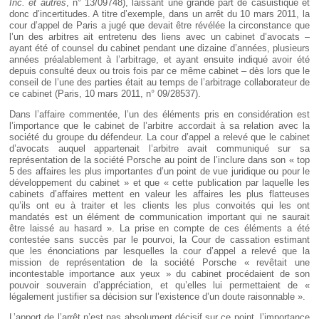
Inc. et autres
, n° 13/09748), laissant une grande part de casuistique et
donc d’incertitudes. A titre d’exemple, dans un arrêt du 10 mars 2011, la
cour d’appel de Paris a jugé que devait être révélée la circonstance que
l’un des arbitres ait entretenu des liens avec un cabinet d’avocats –
ayant été of counsel du cabinet pendant une dizaine d’années, plusieurs
années préalablement à l’arbitrage, et ayant ensuite indiqué avoir été
depuis consulté deux ou trois fois par ce même cabinet – dès lors que le
conseil de l’une des parties était au temps de l’arbitrage collaborateur de
ce cabinet (Paris, 10 mars 2011, n° 09/28537).
Dans l’affaire commentée, l’un des éléments pris en considération est
l’importance que le cabinet de l’arbitre accordait à sa relation avec la
société du groupe du défendeur. La cour d’appel a relevé que le cabinet
d’avocats auquel appartenait l’arbitre avait communiqué sur sa
représentation de la société Porsche au point de l’inclure dans son « top
5 des affaires les plus importantes d’un point de vue juridique ou pour le
développement du cabinet » et que « cette publication par laquelle les
cabinets d’affaires mettent en valeur les affaires les plus flatteuses
qu’ils ont eu à traiter et les clients les plus convoités qui les ont
mandatés est un élément de communication important qui ne saurait
être laissé au hasard ». La prise en compte de ces éléments a été
contestée sans succès par le pourvoi, la Cour de cassation estimant
que les énonciations par lesquelles la cour d’appel a relevé que la
mission de représentation de la société Porsche « revêtait une
incontestable importance aux yeux » du cabinet procédaient de son
pouvoir souverain d’appréciation, et qu’elles lui permettaient de «
légalement justifier sa décision sur l’existence d’un doute raisonnable ».
L’apport de l’arrêt n’est pas absolument décisif sur ce point, l’importance