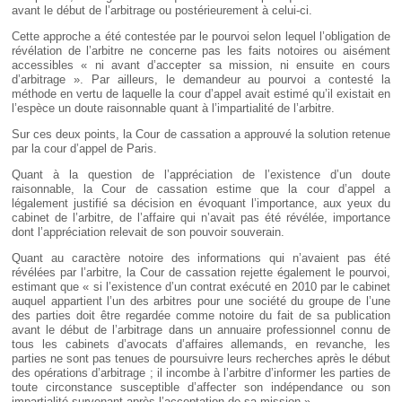
avant le début de l’arbitrage ou postérieurement à celui-ci.
Cette approche a été contestée par le pourvoi selon lequel l’obligation de
révélation de l’arbitre ne concerne pas les faits notoires ou aisément
accessibles « ni avant d’accepter sa mission, ni ensuite en cours
d’arbitrage ». Par ailleurs, le demandeur au pourvoi a contesté la
méthode en vertu de laquelle la cour d’appel avait estimé qu’il existait en
l’espèce un doute raisonnable quant à l’impartialité de l’arbitre.
Sur ces deux points, la Cour de cassation a approuvé la solution retenue
par la cour d’appel de Paris.
Quant à la question de l’appréciation de l’existence d’un doute
raisonnable, la Cour de cassation estime que la cour d’appel a
légalement justifié sa décision en évoquant l’importance, aux yeux du
cabinet de l’arbitre, de l’affaire qui n’avait pas été révélée, importance
dont l’appréciation relevait de son pouvoir souverain.
Quant au caractère notoire des informations qui n’avaient pas été
révélées par l’arbitre, la Cour de cassation rejette également le pourvoi,
estimant que « si l’existence d’un contrat exécuté en 2010 par le cabinet
auquel appartient l’un des arbitres pour une société du groupe de l’une
des parties doit être regardée comme notoire du fait de sa publication
avant le début de l’arbitrage dans un annuaire professionnel connu de
tous les cabinets d’avocats d’affaires allemands, en revanche, les
parties ne sont pas tenues de poursuivre leurs recherches après le début
des opérations d’arbitrage ; il incombe à l’arbitre d’informer les parties de
toute circonstance susceptible d’affecter son indépendance ou son
impartialité survenant après l’acceptation de sa mission ».