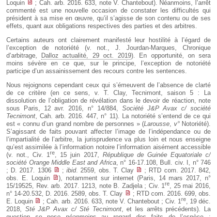
Loquin
; Cah. arb. 2016. 633, note V. Chantebout). Néanmoins, l’arrêt
commenté est une nouvelle occasion de constater les difficultés qui
président à sa mise en œuvre, qu’il s’agisse de son contenu ou de ses
effets, quant aux obligations respectives des parties et des arbitres.
Certains auteurs ont clairement manifesté leur hostilité à l’égard de
l’exception de notoriété (v. not., J. Jourdan-Marques, Chronique
d’arbitrage,
Dalloz actualité, 29 oct. 2019
). En opportunité, on sera
moins sévère en ce que, sur le principe, l’exception de notoriété
participe d’un assainissement des recours contre les sentences.
Nous rejoignons cependant ceux qui s’émeuvent de l’absence de clarté
de ce critère (en ce sens, v. T. Clay, Tecnimont, saison 5 : La
dissolution de l’obligation de révélation dans le devoir de réaction, note
sous Paris, 12 avr. 2016, n° 14/884,
Société J&P Avax c/ société
Tecnimont
, Cah. arb. 2016. 447, n° 11). La notoriété s’entend de ce qui
est « connu d’un grand nombre de personnes » (
Larousse
,
v°
Notoriété).
S’agissant de faits pouvant affecter l’image de l’indépendance ou de
l’impartialité de l’arbitre, la jurisprudence va plus loin et nous enseigne
qu’est assimilée à l’information notoire l’information aisément accessible
re
(v. not., Civ. 1
, 15 juin 2017,
République de Guinée Equatoriale c/
société Orange Middle East and Africa
, n° 16-17.108, Bull. civ. I, n° 746
; D. 2017. 1306
;
ibid
. 2559, obs. T. Clay
; RTD com. 2017. 842,
obs. E. Loquin
), notamment sur internet (Paris, 14 mars 2017, n°
re
15/19525, Rev. arb. 2017. 1213, note B. Zadjela ; Civ. 1
, 25 mai 2016,
n° 14-20.532, D. 2016. 2589, obs. T. Clay
; RTD com. 2016. 699, obs.
re
E. Loquin
; Cah. arb. 2016. 633, note V. Chantebout ; Civ. 1
, 19 déc.
2018,
Sté J&P Avax c/ Sté Tecnimont
, et les arrêts précédents). La
question se pose néanmoins au regard des faits de l’espèce :