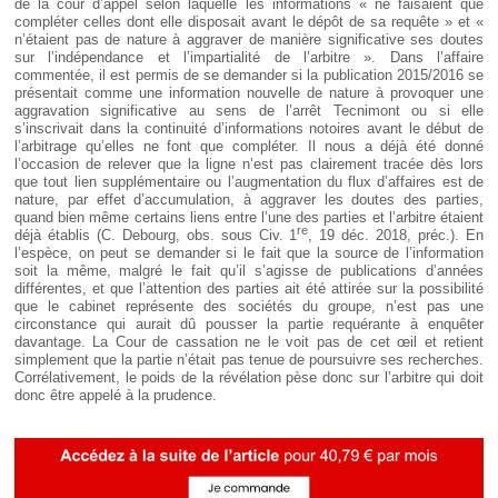
de la cour d’appel selon laquelle les informations « ne faisaient que
compléter celles dont elle disposait avant le dépôt de sa requête » et «
n’étaient pas de nature à aggraver de manière significative ses doutes
sur l’indépendance et l’impartialité de l’arbitre ». Dans l’affaire
commentée, il est permis de se demander si la publication 2015/2016 se
présentait comme une information nouvelle de nature à provoquer une
aggravation significative au sens de l’arrêt Tecnimont ou si elle
s’inscrivait dans la continuité d’informations notoires avant le début de
l’arbitrage qu’elles ne font que compléter. Il nous a déjà été donné
l’occasion de relever que la ligne n’est pas clairement tracée dès lors
que tout lien supplémentaire ou l’augmentation du flux d’affaires est de
nature, par effet d’accumulation, à aggraver les doutes des parties,
quand bien même certains liens entre l’une des parties et l’arbitre étaient
re
déjà établis (C. Debourg, obs. sous Civ. 1
, 19 déc. 2018, préc.). En
l’espèce, on peut se demander si le fait que la source de l’information
soit la même, malgré le fait qu’il s’agisse de publications d’années
différentes, et que l’attention des parties ait été attirée sur la possibilité
que le cabinet représente des sociétés du groupe, n’est pas une
circonstance qui aurait dû pousser la partie requérante à enquêter
davantage. La Cour de cassation ne le voit pas de cet œil et retient
simplement que la partie n’était pas tenue de poursuivre ses recherches.
Corrélativement, le poids de la révélation pèse donc sur l’arbitre qui doit
donc être appelé à la prudence.