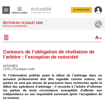
JE M'ABONNE
Menu
ÉDITION DU 10 JUILLET 2026
Éditions précédentes
R
e
c
h
e
r
c
Contours de l’obligation de révélation de
h
l’arbitre : l’exception de notoriété
e
AFFAIRES
CIVIL
Procédure civile
|
Si l’information publiée avant le début de l’arbitrage dans un
Déplier
annuaire professionnel doit être regardée comme notoire, les
Administratif
parties ne sont pas tenues de poursuivre leurs recherches après le
début des opérations d’arbitrage ; il incombe à l’arbitre d’informer
Déplier
les parties de toute circonstance susceptible d’affecter son
Affaires
indépendance ou son impartialité survenant après l’acceptation de
Déplier
sa mission.
Civil