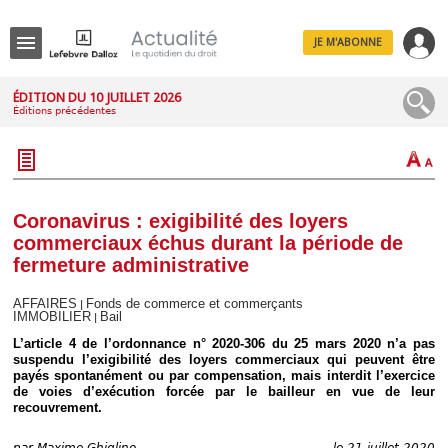
JE M'ABONNE
Menu
ÉDITION DU 10 JUILLET 2026
Éditions précédentes
R
e
c
h
e
r
c
Coronavirus : exigibilité des loyers
h
commerciaux échus durant la période de
e
fermeture administrative
AFFAIRES
Fonds de commerce et commerçants
|
IMMOBILIER
Bail
|
Déplier
L’article 4 de l’ordonnance n° 2020-306 du 25 mars 2020 n’a pas
Administratif
suspendu l’exigibilité des loyers commerciaux qui peuvent être
Déplier
payés spontanément ou par compensation, mais interdit l’exercice
Affaires
de voies d’exécution forcée par le bailleur en vue de leur
recouvrement.
Déplier
Civil
par
Maxime Ghiglino
le 21 juillet 2020