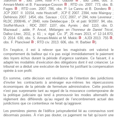
Salomon
;
ibid
. 2844, note P.-Y. Gautier
;
ibid
. 2966, obs. S.
Amrani-Mekki et B. Fauvarque-Cosson
; RTD civ. 2007. 773, obs. B.
Fages
; RTD com. 2007. 786, obs. P. Le Cannu et B. Dondero
;
JCP 2007. II. 10154, note Houtcieff ; JCP E 2007. 2394, note Mainguy ;
Defrénois 2007. 1454, obs. Savaux ; CCC 2007, n° 294, note Leveneur ;
RLDC 2008/46, n° 2840, note Delebecque ; Dr. et patr. 9/2007. 94, obs.
Stoffel-Munck ; RDC 2007. 1107, obs. Aynès ;
ibid.
1110, obs. D.
Mazeaud ;
adde
, P. Ancel,
Mélanges en l’honneur de Daniel Tricot
,
e
Dalloz-Litec, 2011, p. 61 ; v. égal. Civ. 3
, 26 mars 2013, n° 12-14.870,
D. 2014. 630, obs. S. Amrani-Mekki et M. Mekki
; AJDI 2013. 755
,
obs. F. Planckeel
; RTD civ. 2013. 606, obs. H. Barbier
).
En l’espèce, il est à relever que les magistrats ont valorisé le
comportement du bailleur qui n’a pas exigé immédiatement le paiement
des loyers échus durant la période d’urgence sanitaire. Ce faisant, il a
adapté les modalités d’exécution des obligations dont il est créancier. Le
tribunal en a déduit une exécution de bonne foi justifiant la compensation
opérée à son profit.
En somme, cette décision est révélatrice de l’intention des juridictions
d’inviter les contractants à aménager eux-mêmes les répercussions
économiques de la période de fermeture administrative. Cette position
n’est pas surprenante tant au regard de la mouvance contemporaine de
la politique judiciaire qui tend à promouvoir les modes alternatifs de
règlement des différends qu’au regard de l’encombrement actuel des
juridictions que ce contentieux ne ferait qu’aggraver.
Les premières pierres de l’édifice jurisprudentiel lié au coronavirus sont
désormais posées. À n’en pas douter, ce jugement ne fait qu’ouvrir une