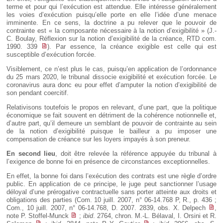
terme et pour qui l’exécution est attendue. Elle intéresse généralement
les voies d’exécution puisqu’elle porte en elle l’idée d’une menace
imminente. En ce sens, la doctrine a pu relever que le pouvoir de
contrainte est « la composante nécessaire à la notion d’exigibilité » (J.-
C. Boulay, Réflexion sur la notion d’exigibilité de la créance, RTD com.
1990. 339
). Par essence, la créance exigible est celle qui est
susceptible d’exécution forcée.
Visiblement, ce n’est plus le cas, puisqu’en application de l’ordonnance
du 25 mars 2020, le tribunal dissocie exigibilité et exécution forcée. Le
coronavirus aura donc eu pour effet d’amputer la notion d’exigibilité de
son pendant coercitif.
Relativisons toutefois le propos en relevant, d’une part, que la politique
économique se fait souvent en détriment de la cohérence notionnelle et,
d’autre part, qu’il demeure un semblant de pouvoir de contrainte au sein
de la notion d’exigibilité puisque le bailleur a pu imposer une
compensation de créance sur les loyers impayés à son preneur.
En second lieu
, doit être relevée la référence appuyée du tribunal à
l’exigence de bonne foi en présence de circonstances exceptionnelles.
En effet, la bonne foi dans l’exécution des contrats est une règle d’ordre
public. En application de ce principe, le juge peut sanctionner l’usage
déloyal d’une prérogative contractuelle sans porter atteinte aux droits et
obligations des parties (Com. 10 juill. 2007, n° 06-14.768 P, R., p. 436 ;
Com., 10 juill. 2007, n° 06-14.768, D. 2007. 2839, obs. X. Delpech
,
note P. Stoffel-Munck
;
ibid
. 2764, chron. M.-L. Bélaval, I. Orsini et R.