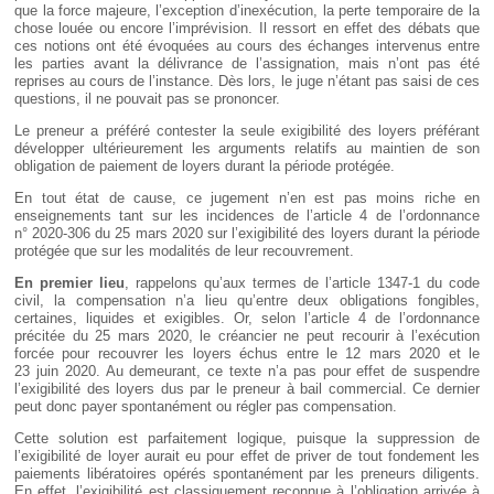
que la force majeure, l’exception d’inexécution, la perte temporaire de la
chose louée ou encore l’imprévision. Il ressort en effet des débats que
ces notions ont été évoquées au cours des échanges intervenus entre
les parties avant la délivrance de l’assignation, mais n’ont pas été
reprises au cours de l’instance. Dès lors, le juge n’étant pas saisi de ces
questions, il ne pouvait pas se prononcer.
Le preneur a préféré contester la seule exigibilité des loyers préférant
développer ultérieurement les arguments relatifs au maintien de son
obligation de paiement de loyers durant la période protégée.
En tout état de cause, ce jugement n’en est pas moins riche en
enseignements tant sur les incidences de l’article 4 de l’ordonnance
n° 2020-306 du 25 mars 2020 sur l’exigibilité des loyers durant la période
protégée que sur les modalités de leur recouvrement.
En premier lieu
, rappelons qu’aux termes de l’article 1347-1 du code
civil, la compensation n’a lieu qu’entre deux obligations fongibles,
certaines, liquides et exigibles. Or, selon l’article 4 de l’ordonnance
précitée du 25 mars 2020, le créancier ne peut recourir à l’exécution
forcée pour recouvrer les loyers échus entre le 12 mars 2020 et le
23 juin 2020. Au demeurant, ce texte n’a pas pour effet de suspendre
l’exigibilité des loyers dus par le preneur à bail commercial. Ce dernier
peut donc payer spontanément ou régler pas compensation.
Cette solution est parfaitement logique, puisque la suppression de
l’exigibilité de loyer aurait eu pour effet de priver de tout fondement les
paiements libératoires opérés spontanément par les preneurs diligents.
En effet, l’exigibilité est classiquement reconnue à l’obligation arrivée à