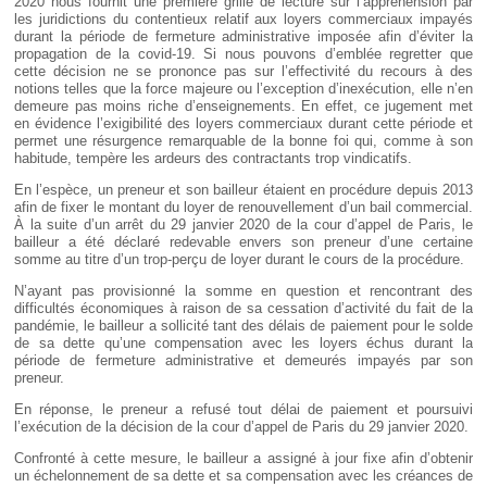
2020 nous fournit une première grille de lecture sur l’appréhension par
les juridictions du contentieux relatif aux loyers commerciaux impayés
durant la période de fermeture administrative imposée afin d’éviter la
propagation de la covid-19. Si nous pouvons d’emblée regretter que
cette décision ne se prononce pas sur l’effectivité du recours à des
notions telles que la force majeure ou l’exception d’inexécution, elle n’en
demeure pas moins riche d’enseignements. En effet, ce jugement met
en évidence l’exigibilité des loyers commerciaux durant cette période et
permet une résurgence remarquable de la bonne foi qui, comme à son
habitude, tempère les ardeurs des contractants trop vindicatifs.
En l’espèce, un preneur et son bailleur étaient en procédure depuis 2013
afin de fixer le montant du loyer de renouvellement d’un bail commercial.
À la suite d’un arrêt du 29 janvier 2020 de la cour d’appel de Paris, le
bailleur a été déclaré redevable envers son preneur d’une certaine
somme au titre d’un trop-perçu de loyer durant le cours de la procédure.
N’ayant pas provisionné la somme en question et rencontrant des
difficultés économiques à raison de sa cessation d’activité du fait de la
pandémie, le bailleur a sollicité tant des délais de paiement pour le solde
de sa dette qu’une compensation avec les loyers échus durant la
période de fermeture administrative et demeurés impayés par son
preneur.
En réponse, le preneur a refusé tout délai de paiement et poursuivi
l’exécution de la décision de la cour d’appel de Paris du 29 janvier 2020.
Confronté à cette mesure, le bailleur a assigné à jour fixe afin d’obtenir
un échelonnement de sa dette et sa compensation avec les créances de