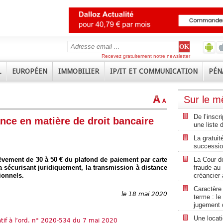
Recevez gratuitement notre newsletter
L
EUROPÉEN
IMMOBILIER
IP/IT ET COMMUNICATION
PÉN
Sur le 
De l’insc
nce en matière de droit bancaire
une liste 
La gratuit
succession
èvement de 30 à 50 € du plafond de paiement par carte
La Cour de
a sécurisant juridiquement, la transmission à distance
fraude au 
ionnels.
créancier 
Caractère
le 18 mai 2020
terme : le
jugement d
Une locat
atif à l’ord. n° 2020-534 du 7 mai 2020