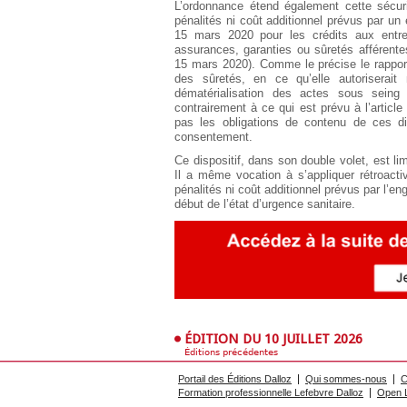
L’ordonnance étend également cette sécur
pénalités ni coût additionnel prévus par u
15 mars 2020 pour les crédits aux entrep
assurances, garanties ou sûretés afférente
15 mars 2020). Comme le précise le rapport,
des sûretés, en ce qu’elle autoriserai
dématérialisation des actes sous seing 
contrairement à ce qui est prévu à l’article
pas les obligations de contenu de ces di
consentement.
Ce dispositif, dans son double volet, est li
Il a même vocation à s’appliquer rétroact
pénalités ni coût additionnel prévus par l’
début de l’état d’urgence sanitaire.
ÉDITION DU 10 JUILLET 2026
Éditions précédentes
Portail des Éditions Dalloz
Qui sommes-nous
C
Formation professionnelle Lefebvre Dalloz
Open L