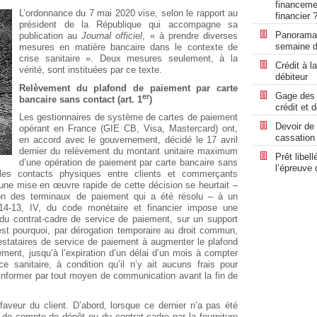
financemen
L’ordonnance du 7 mai 2020 vise, selon le rapport au
financier 
président de la République qui accompagne sa
Panorama 
publication au
Journal officiel
, « à prendre diverses
semaine d
mesures en matière bancaire dans le contexte de
crise sanitaire ». Deux mesures seulement, à la
Crédit à l
vérité, sont instituées par ce texte.
débiteur
Relèvement du plafond de paiement par carte
Gage des 
er
bancaire sans contact (art. 1
)
crédit et
Les gestionnaires de système de cartes de paiement
Devoir de 
opérant en France (GIE CB, Visa, Mastercard) ont,
cassation 
en accord avec le gouvernement, décidé le 17 avril
dernier du relèvement du montant unitaire maximum
Prêt libel
d’une opération de paiement par carte bancaire sans
l’épreuve 
les contacts physiques entre clients et commerçants
une mise en œuvre rapide de cette décision se heurtait –
ion des terminaux de paiement qui a été résolu – à un
. 314-13, IV, du code monétaire et financier impose une
n du contrat-cadre de service de paiement, sur un support
st pourquoi, par dérogation temporaire au droit commun,
estataires de service de paiement à augmenter le plafond
ment, jusqu’à l’expiration d’un délai d’un mois à compter
e sanitaire, à condition qu’il n’y ait aucuns frais pour
l’informer par tout moyen de communication avant la fin de
faveur du client. D’abord, lorsque ce dernier n’a pas été
 de compte de dépôt ou du contrat-cadre par la fourniture