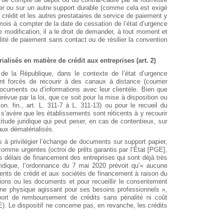
ier ou sur un autre support durable (comme cela est exigé
crédit et les autres prestataires de service de paiement y
 mois à compter de la date de cessation de l’état d’urgence
tte modification, il a le droit de demander, à tout moment et
alité de paiement sans contact ou de résilier la convention
ialisés en matière de crédit aux entreprises (art. 2)
de la République, dans le contexte de l’état d’urgence
ont forcés de recourir à des canaux à distance (courrier
documents ou d’informations avec leur clientèle. Bien que
prévue par la loi, que ce soit pour la mise à disposition ou
. fin., art. L. 311-7 à L. 311-13) ou pour le recueil du
l s’avère que les établissements sont réticents à y recourir
titude juridique qui peut peser, en cas de contentieux, sur
naux dématérialisés.
 à privilégier l’échange de documents sur support papier,
comme urgentes (octroi de prêts garantis par l’État [PGE],
s délais de financement des entreprises qui sont déjà très
juridique, l’ordonnance du 7 mai 2020 prévoit qu’« aucune
ents de crédit et aux sociétés de financement à raison du
tions ou les documents et pour recueillir le consentement
ne physique agissant pour ses besoins professionnels »,
eport de remboursement de crédits sans pénalité ni coût
GE). Le dispositif ne concerne pas, en revanche, les crédits