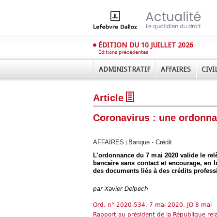
ÉDITION DU 10 JUILLET 2026
Éditions précédentes
ADMINISTRATIF
AFFAIRES
CIVI
Article
Coronavirus : une ordonna
AFFAIRES
Banque - Crédit
|
L’ordonnance du 7 mai 2020 valide le rel
Déplier
bancaire sans contact et encourage, en l
Administratif
des documents liés à des crédits profess
Déplier
Affaires
par
Xavier Delpech
Déplier
Civil
Ord. n° 2020-534, 7 mai 2020, JO 8 mai
Rapport au président de la République rel
Déplier