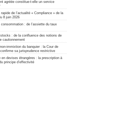
t agréée constitue-t-elle un service
?
rapide de l’actualité « Compliance » de la
u 8 juin 2026
a consommation : de l’assiette du taux
stocks : de la confluence des notions de
 de cautionnement
non-immixtion du banquier : la Cour de
confirme sa jurisprudence restrictive
lé en devises étrangères : la prescription à
du principe d’effectivité