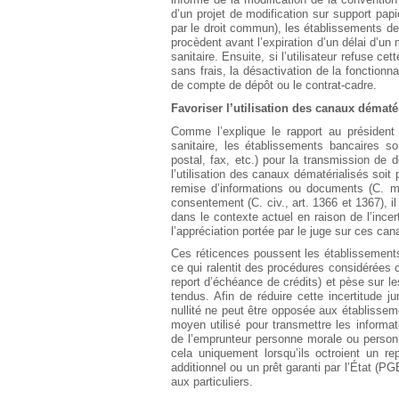
d’un projet de modification sur support pap
par le droit commun), les établissements de 
procèdent avant l’expiration d’un délai d’un
sanitaire. Ensuite, si l’utilisateur refuse ce
sans frais, la désactivation de la fonctionn
de compte de dépôt ou le contrat-cadre.
Favoriser l’utilisation des canaux dématér
Comme l’explique le rapport au président 
sanitaire, les établissements bancaires s
postal, fax, etc.) pour la transmission de 
l’utilisation des canaux dématérialisés soit 
remise d’informations ou documents (C. mon
consentement (C. civ., art. 1366 et 1367), i
dans le contexte actuel en raison de l’incer
l’appréciation portée par le juge sur ces ca
Ces réticences poussent les établissements
ce qui ralentit des procédures considérées 
report d’échéance de crédits) et pèse sur le
tendus. Afin de réduire cette incertitude 
nullité ne peut être opposée aux établissem
moyen utilisé pour transmettre les informa
de l’emprunteur personne morale ou person
cela uniquement lorsqu’ils octroient un r
additionnel ou un prêt garanti par l’État (P
aux particuliers.