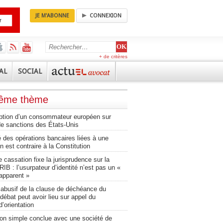
JE M'ABONNE
CONNEXION
+ de critères
AL
SOCIAL
même thème
ription d’un consommateur européen sur
de sanctions des États-Unis
é des opérations bancaires liées à une
 est contraire à la Constitution
 cassation fixe la jurisprudence sur la
RIB : l’usurpateur d’identité n’est pas un «
apparent »
 abusif de la clause de déchéance du
 débat peut avoir lieu sur appel du
’orientation
ion simple conclue avec une société de