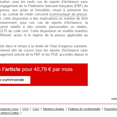
isation, pour les seuls cas de reports d’échéance sans
n engagement de la Fédération bancaire française (FBF) du
rises, aux actes et formalités visant à préserver les
s au contrat de crédit concerné (
communiqué de presse
,
 cette disposition a des implications en matière de droit
t notamment, pour ces cas de reports d’échéance, la
privé relatifs à des sûretés personnelles ou réelles,
 1175 du code civil. Cette disposition ne modifie toutefois
fférents actes ni le régime de la preuve applicable au
mité dans le temps à la durée de l’état d’urgence sanitaire.
ivement afin de couvrir tous les reports d’échéance sans
engagement précité de la FBF et les PGE accordés depuis le
ontactez-nous
CGV
CGU
Mentions légales
Politique de confidentialité
Paramétre
efebvre Dalloz