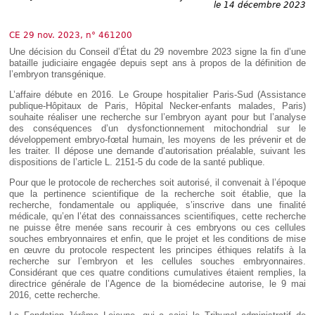
Déplier
le 14 décembre 2023
Européen
Déplier
CE 29 nov. 2023, n° 461200
Immobilier
Une décision du Conseil d’État du 29 novembre 2023 signe la fin d’une
Déplier
bataille judiciaire engagée depuis sept ans à propos de la définition de
IP/IT
l’embryon transgénique.
et
Déplier
Communication
L’affaire débute en 2016. Le Groupe hospitalier Paris-Sud (Assistance
Pénal
publique-Hôpitaux de Paris, Hôpital Necker-enfants malades, Paris)
Déplier
souhaite réaliser une recherche sur l’embryon ayant pour but l’analyse
Social
des conséquences d’un dysfonctionnement mitochondrial sur le
développement embryo-fœtal humain, les moyens de les prévenir et de
Déplier
les traiter. Il dépose une demande d’autorisation préalable, suivant les
Avocat
dispositions de l’article L. 2151-5 du code de la santé publique.
Pour que le protocole de recherches soit autorisé, il convenait à l’époque
que la pertinence scientifique de la recherche soit établie, que la
recherche, fondamentale ou appliquée, s’inscrive dans une finalité
médicale, qu’en l’état des connaissances scientifiques, cette recherche
ne puisse être menée sans recourir à ces embryons ou ces cellules
souches embryonnaires et enfin, que le projet et les conditions de mise
en œuvre du protocole respectent les principes éthiques relatifs à la
recherche sur l’embryon et les cellules souches embryonnaires.
Considérant que ces quatre conditions cumulatives étaient remplies, la
directrice générale de l’Agence de la biomédecine autorise, le 9 mai
2016, cette recherche.