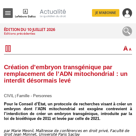
JE M'ABONNE
Menu
ÉDITION DU 10 JUILLET 2026
Éditions précédentes
R
e
c
h
e
r
c
Création d’embryon transgénique par
h
remplacement de l’ADN mitochondrial : un
e
interdit désormais levé
CIVIL
Famille - Personnes
|
Déplier
Pour le Conseil d’État, un protocole de recherches visant à créer un
Administratif
embryon dont l’ADN mitochondrial est exogène contrevient à
Déplier
l’interdiction de créer un embryon transgénique, introduite par la
Affaires
loi de bioéthique de 2011 et levée par celle de 2021.
Déplier
Civil
par
Marie Mesnil, Maîtresse de conférences en droit privé, Faculté de
droit Jean Monnet, Université Paris Saclay