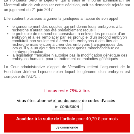
La Fondation Jérôme Lejeune, qui a saisi le Tribunal administratif de
Montreuil afin de voir annuler cette décision, voit sa demande rejetée par
un jugement du 21 juin 2017.
Elle soutient plusieurs arguments juridiques à l’appui de son appel :
le consentement des couples qui ont donné leurs embryons à la
recherche n’aurait pas été préalablement recueilli ;
le protocole de recherches consistant à enlever les pronuclei d’un
embryon et à les remplacer par les pronuclei d’un second embryon
conduirait non seulement à créer des embryons à des fins de
recherche mais encore à créer des embryons transgéniques dès
lors qu’il y a un ajout des trente-sept gènes mitochondriaux de
l’embryon énucléé ;
la législation française n’autorise pas la modification génétique des
embryons humains pour le traitement de maladies génétiques.
La Cour administrative d’appel de Versailles retient l’argument de la
Fondation Jérôme Lejeune selon lequel le génome d’un embryon est
composé de l’ADN...
Il vous reste 75% à lire.
Vous êtes abonné(e) ou disposez de codes d'accès :
CONNEXION