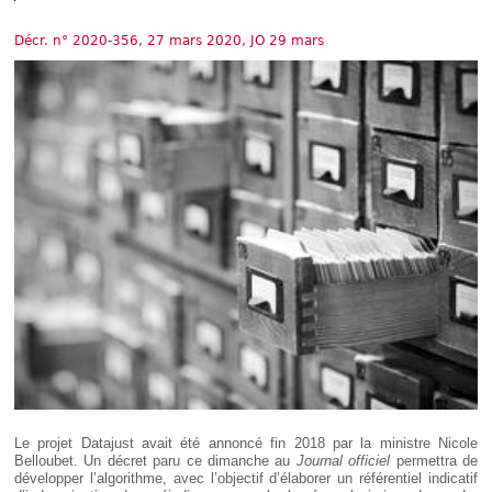
Déplier
Européen
Décr. n° 2020-356, 27 mars 2020, JO 29 mars
Déplier
Immobilier
Déplier
IP/IT
et
Déplier
Communication
Pénal
Déplier
Social
Déplier
Avocat
Le projet Datajust avait été annoncé fin 2018 par la ministre Nicole
Belloubet. Un décret paru ce dimanche au
Journal officiel
permettra de
développer l’algorithme, avec l’objectif d’élaborer un référentiel indicatif