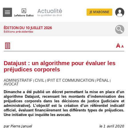
JE M'ABONNE
Menu
ÉDITION DU 10 JUILLET 2026
Éditions précédentes
R
e
c
h
e
r
c
Datajust : un algorithme pour évaluer les
h
préjudices corporels
e
ADMINISTRATIF
CIVIL
IP/IT ET COMMUNICATION
PÉNAL
|
|
|
|
AVOCAT
Dimanche a été publié un décret permettant la mise en place d’un
Déplier
algorithme Datajust, recensant les montants d’indemnisation des
Administratif
préjudices corporels dans les décisions de justice (judiciaire et
administrative). L’objectif est la création d’un référentiel indicatif
Déplier
officiel, évaluant financièrement les différents types de préjudices.
Affaires
Une initiative qui inquiète les avocats.
Déplier
Civil
par
Pierre Januel
le 1 avril 2020