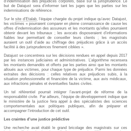
d’indemnisation des préjudices corporels, basé sur la jurisprudence. Le
but de Datajust sera d’informer tant les juges que les parties sur les
indemnisations de référence.
Sur le
site d’Etalab
, l’équipe chargée du projet indique qu’avec Datajust,
les victimes « pourraient comparer en pleine connaissance de cause les
offres d’indemnisation des assureurs et les montants qu’elles pourraient
obtenir devant les tribunaux ; les avocats disposeraient d’informations
fiables leur permettant de conseiller leurs clients ; les magistrats
auraient un outil d’aide au chiffrage des préjudices grâce à un accès
facilité à des jurisprudences finement ciblées ».
Datajust se concentrera sur les décisions rendues en appel depuis 2017
par les instances judiciaires et administratives. L’algorithme recensera
les montants demandés et offerts par les parties ainsi que les montants
alloués aux victimes, pour chaque type de préjudice. Parmi les données
extraites des décisions : celles relatives aux préjudices subis, à la
situation professionnelle et financière de la victime, aux avis médicaux,
aux infractions pénales et éventuelles fautes civiles.
Un tel référentiel pourrait intégrer l’avant-projet de réforme de la
responsabilité civile. Par ailleurs, l’équipe de développement indique que
le ministère de la justice fera appel à des spécialistes des sciences
comportementales aux politiques publiques, afin de préparer et
accompagner l’introduction de cet outil.
Les craintes d’une justice prédictive
Une recherche avait établi le grand bricolage des magistrats sur ces