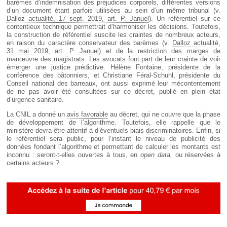
barèmes d’indemnisation des préjudices corporels, différentes versions
d’un document étant parfois utilisées au sein d’un même tribunal (v.
Dalloz actualité, 17 sept. 2019, art. P. Januel
). Un référentiel sur ce
contentieux technique permettrait d’harmoniser les décisions. Toutefois,
la construction de référentiel suscite les craintes de nombreux acteurs,
en raison du caractère conservateur des barèmes (v.
Dalloz actualité,
31 mai 2019, art. P. Januel
) et de la restriction des marges de
manœuvre des magistrats. Les avocats font part de leur crainte de voir
émerger une justice prédictive. Hélène Fontaine, présidente de la
conférence des bâtonniers, et Christiane Féral-Schuhl, présidente du
Conseil national des barreaux, ont aussi exprimé leur mécontentement
de ne pas avoir été consultées sur ce décret, publié en plein état
d’urgence sanitaire.
La CNIL a donné un
avis favorable
au décret, qui ne couvre que la phase
de développement de l’algorithme. Toutefois, elle rappelle que le
ministère devra être attentif à d’éventuels biais discriminatoires. Enfin, si
le référentiel sera public, pour l’instant le niveau de publicité des
données fondant l’algorithme et permettant de calculer les montants est
inconnu : seront-t-elles ouvertes à tous, en
open data,
ou réservées à
certains acteurs ?