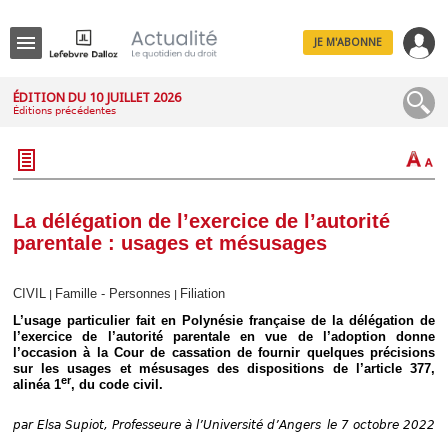
JE M'ABONNE
Menu
ÉDITION DU 10 JUILLET 2026
Éditions précédentes
R
e
c
h
e
r
c
La délégation de l’exercice de l’autorité
h
parentale : usages et mésusages
e
CIVIL
Famille - Personnes
Filiation
|
|
L’usage particulier fait en Polynésie française de la délégation de
Déplier
l’exercice de l’autorité parentale en vue de l’adoption donne
Administratif
l’occasion à la Cour de cassation de fournir quelques précisions
sur les usages et mésusages des dispositions de l’article 377,
Déplier
er
alinéa 1
, du code civil.
Affaires
Déplier
par
Elsa Supiot, Professeure à l’Université d’Angers
le 7 octobre 2022
Civil