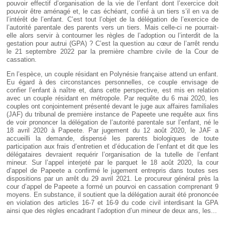
pouvoir effectif d’organisation de la vie de l’enfant dont l’exercice doit
pouvoir être aménagé et, le cas échéant, confié à un tiers s’il en va de
l’intérêt de l’enfant. C’est tout l’objet de la délégation de l’exercice de
l’autorité parentale des parents vers un tiers. Mais celle-ci ne pourrait-
elle alors servir à contourner les règles de l’adoption ou l’interdit de la
gestation pour autrui (GPA) ? C’est la question au cœur de l’arrêt rendu
le 21 septembre 2022 par la première chambre civile de la Cour de
cassation.
En l’espèce, un couple résidant en Polynésie française attend un enfant.
Eu égard à des circonstances personnelles, ce couple envisage de
confier l’enfant à naître et, dans cette perspective, est mis en relation
avec un couple résidant en métropole. Par requête du 6 mai 2020, les
couples ont conjointement présenté devant le juge aux affaires familiales
(JAF) du tribunal de première instance de Papeete une requête aux fins
de voir prononcer la délégation de l’autorité parentale sur l’enfant, né le
18 avril 2020 à Papeete. Par jugement du 12 août 2020, le JAF a
accueilli la demande, dispensé les parents biologiques de toute
participation aux frais d’entretien et d’éducation de l’enfant et dit que les
délégataires devraient requérir l’organisation de la tutelle de l’enfant
mineur. Sur l’appel interjeté par le parquet le 18 août 2020, la cour
d’appel de Papeete a confirmé le jugement entrepris dans toutes ses
dispositions par un arrêt du 29 avril 2021. Le procureur général près la
cour d’appel de Papeete a formé un pourvoi en cassation comprenant 9
moyens. En substance, il soutient que la délégation aurait été prononcée
en violation des articles 16-7 et 16-9 du code civil interdisant la GPA
ainsi que des règles encadrant l’adoption d’un mineur de deux ans, les...