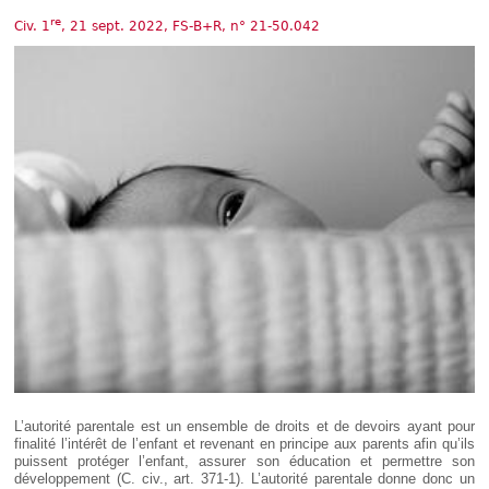
Déplier
Européen
re
Civ. 1
, 21 sept. 2022, FS-B+R, n° 21-50.042
Déplier
Immobilier
Déplier
IP/IT
et
Déplier
Communication
Pénal
Déplier
Social
Déplier
Avocat
L’autorité parentale est un ensemble de droits et de devoirs ayant pour
finalité l’intérêt de l’enfant et revenant en principe aux parents afin qu’ils
puissent protéger l’enfant, assurer son éducation et permettre son
développement (C. civ., art. 371-1). L’autorité parentale donne donc un