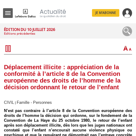
JE M'ABONNE
Menu
ÉDITION DU 10 JUILLET 2026
Éditions précédentes
R
e
c
h
e
r
c
Déplacement illicite : appréciation de la
h
conformité à l’article 8 de la Convention
e
européenne des droits de l’homme de la
décision ordonnant le retour de l’enfant
Déplier
CIVIL
Famille - Personnes
|
Administratif
N’est pas contraire à l’article 8 de la Convention européenne des
Déplier
droits de l’homme la décision qui ordonne, sur le fondement de la
Affaires
Convention de La Haye du 25 octobre 1980, le retour de l’enfant
Déplier
après son déplacement illicite, dès lors que les juges nationaux ont
Civil
constaté que l’enfant n’encourait aucune violence physique ou
psychique et que le requérant ne démontrait pas l’entrave concrète