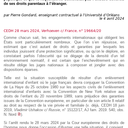
Déplier
de ses droits parentaux à l’étranger.
Européen
Déplier
par
Pierre Gondard, enseignant contractuel à l’Université d’Orléans
Immobilier
le 4 avril 2024
Déplier
IP/IT
CEDH 28 mars 2024,
Verhoeven c/ France
, n° 19664/20
et
Déplier
Communication
Comme chacun sait, les engagements internationaux qui obligent les
Pénal
États sont particulièrement nombreux. Que l’on s’en réjouisse, en
estimant que c’est autant de droits et garanties par lesquels les
Déplier
individus jouissent d’une protection significative, ou qu’on le déplore, en
Social
constatant parfois l’obscurité qui se dégage de la densité d’un tel
Déplier
environnement normatif, il est certain que l’enchevêtrement qui en
Avocat
résulte oblige les juges nationaux à composer et jongler avec des
dispositions éparses.
Telle est la situation susceptible de résulter d’un enlèvement
international d’enfant où le juge français devra conjuguer la Convention
de La Haye du 25 octobre 1980 sur les aspects civils de l’enlèvement
international d’enfants avec la Convention de New York relative aux
droits de l’enfant du 20 novembre 1989, sans préjudice des garanties
issues de la Convention européenne, en particulier de son article 8 relatif
au droit au respect de la vie privée et familiale (v. déjà, CEDH 18 juin
2019,
Vladimir Ushakov c/ Russie
, n° 15122/17, AJ fam. 2019. 540, obs.
N. Nord
).
Si l’arrêt rendu le 28 mars 2024 par la Cour européenne des droits de
l’homme nous donne l’occasion d’illustrer une telle situation, il convient,