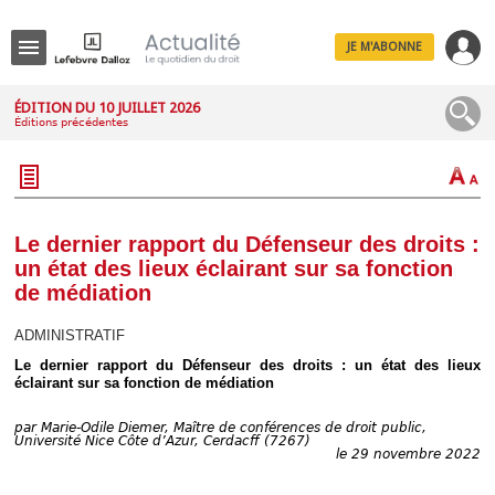
JE M'ABONNE
Menu
ÉDITION DU 10 JUILLET 2026
Éditions précédentes
R
e
c
h
e
r
c
Le dernier rapport du Défenseur des droits :
h
un état des lieux éclairant sur sa fonction
e
de médiation
ADMINISTRATIF
Le dernier rapport du Défenseur des droits : un état des lieux
Déplier
éclairant sur sa fonction de médiation
Administratif
Déplier
Affaires
par
Marie-Odile Diemer, Maître de conférences de droit public,
Université Nice Côte d’Azur, Cerdacff (7267)
le 29 novembre 2022
Déplier
Civil