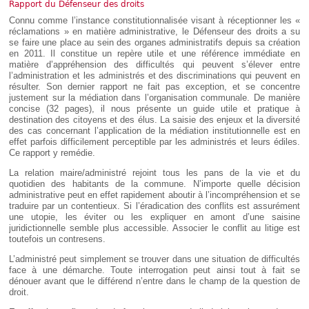
Déplier
Rapport du Défenseur des droits
Européen
Connu comme l’instance constitutionnalisée visant à réceptionner les «
Déplier
réclamations » en matière administrative, le Défenseur des droits a su
Immobilier
se faire une place au sein des organes administratifs depuis sa création
en 2011. Il constitue un repère utile et une référence immédiate en
Déplier
matière d’appréhension des difficultés qui peuvent s’élever entre
IP/IT
l’administration et les administrés et des discriminations qui peuvent en
et
résulter. Son dernier rapport ne fait pas exception, et se concentre
Déplier
Communication
Pénal
justement sur la médiation dans l’organisation communale. De manière
concise (32 pages), il nous présente un guide utile et pratique à
Déplier
destination des citoyens et des élus. La saisie des enjeux et la diversité
Social
des cas concernant l’application de la médiation institutionnelle est en
effet parfois difficilement perceptible par les administrés et leurs édiles.
Déplier
Avocat
Ce rapport y remédie.
La relation maire/administré rejoint tous les pans de la vie et du
quotidien des habitants de la commune. N’importe quelle décision
administrative peut en effet rapidement aboutir à l’incompréhension et se
traduire par un contentieux. Si l’éradication des conflits est assurément
une utopie, les éviter ou les expliquer en amont d’une saisine
juridictionnelle semble plus accessible. Associer le conflit au litige est
toutefois un contresens.
L’administré peut simplement se trouver dans une situation de difficultés
face à une démarche. Toute interrogation peut ainsi tout à fait se
dénouer avant que le différend n’entre dans le champ de la question de
droit.